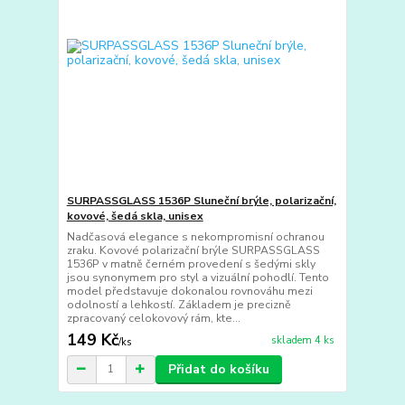
SURPASSGLASS 1536P Sluneční brýle, polarizační,
kovové, šedá skla, unisex
Nadčasová elegance s nekompromisní ochranou
zraku. Kovové polarizační brýle SURPASSGLASS
1536P v matně černém provedení s šedými skly
jsou synonymem pro styl a vizuální pohodlí. Tento
model představuje dokonalou rovnováhu mezi
odolností a lehkostí. Základem je precizně
zpracovaný celokovový rám, kte...
149 Kč
skladem 4 ks
/
ks
Přidat do košíku