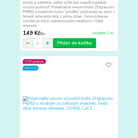
módy a nabídne vašim očím ten nejpřirozenější
možný pohled? Polarizační unisex brýle ZHglasses
P6953 v tradičním tvaru "pilotky" přicházejí ve verzi s
tmavě zelenými skly z obou stran. Zelená barva
zorníků je mezi outdoorovými nadšenci i řidiči
mimořá...
149 Kč
skladem 2 ks
/
ks
Přidat do košíku
TOP produkt
Novinka