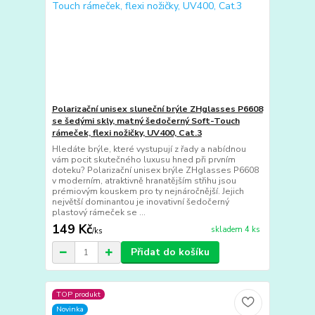
Polarizační unisex sluneční brýle ZHglasses P6608
se šedými skly, matný šedočerný Soft-Touch
rámeček, flexi nožičky, UV400, Cat.3
Hledáte brýle, které vystupují z řady a nabídnou
vám pocit skutečného luxusu hned při prvním
doteku? Polarizační unisex brýle ZHglasses P6608
v moderním, atraktivně hranatějším střihu jsou
prémiovým kouskem pro ty nejnáročnější. Jejich
největší dominantou je inovativní šedočerný
plastový rámeček se ...
149 Kč
skladem 4 ks
/
ks
Přidat do košíku
TOP produkt
Novinka