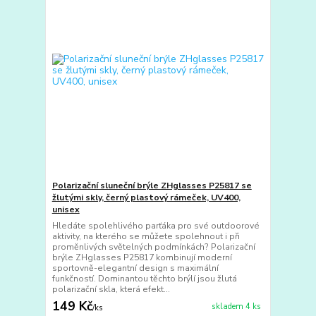
Polarizační sluneční brýle ZHglasses P25817 se
žlutými skly, černý plastový rámeček, UV400,
unisex
Hledáte spolehlivého parťáka pro své outdoorové
aktivity, na kterého se můžete spolehnout i při
proměnlivých světelných podmínkách? Polarizační
brýle ZHglasses P25817 kombinují moderní
sportovně-elegantní design s maximální
funkčností. Dominantou těchto brýlí jsou žlutá
polarizační skla, která efekt...
149 Kč
skladem 4 ks
/
ks