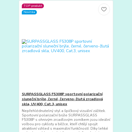
TOP produkt
Novinka
SURPASSGLASS F5308P sportovní polarizační
sluneční brýle, černé, červeno-žlutá zrcadlová
skla, UV400, Cat.3, unisex
Nepřehlédnutelný styl a špičkový vizuální zážitek.
Sportovní polarizační brýle SURPASSGLASS
F5308P s ohnivým zrcadlovým zorníkem jsou ideální
volbou pro cyklisty a běžce, kteří chtějí spojit
atraktivní vzhled s maximální funkčností. Díky lehké