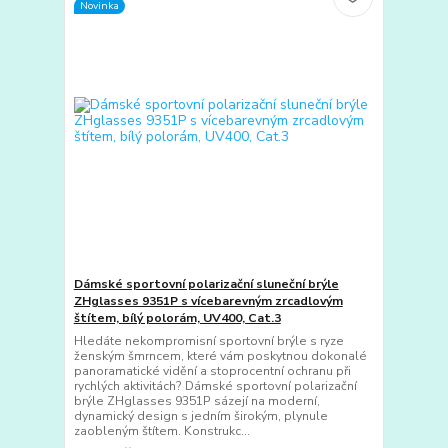
Novinka
Dámské sportovní polarizační sluneční brýle
ZHglasses 9351P s vícebarevným zrcadlovým
štítem, bílý polorám, UV400, Cat.3
Hledáte nekompromisní sportovní brýle s ryze
ženským šmrncem, které vám poskytnou dokonalé
panoramatické vidění a stoprocentní ochranu při
rychlých aktivitách? Dámské sportovní polarizační
brýle ZHglasses 9351P sázejí na moderní,
dynamický design s jedním širokým, plynule
zaobleným štítem. Konstrukc...