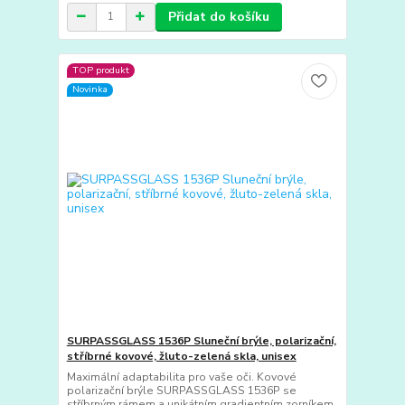
Přidat do košíku
TOP produkt
Novinka
SURPASSGLASS 1536P Sluneční brýle, polarizační,
stříbrné kovové, žluto-zelená skla, unisex
Maximální adaptabilita pro vaše oči. Kovové
polarizační brýle SURPASSGLASS 1536P se
stříbrným rámem a unikátním gradientním zorníkem