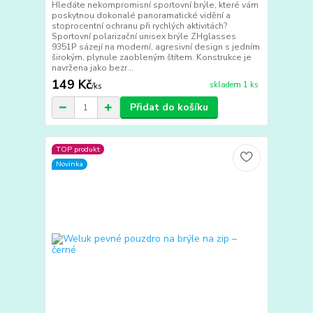
Hledáte nekompromisní sportovní brýle, které vám
poskytnou dokonalé panoramatické vidění a
stoprocentní ochranu při rychlých aktivitách?
Sportovní polarizační unisex brýle ZHglasses
9351P sázejí na moderní, agresivní design s jedním
širokým, plynule zaobleným štítem. Konstrukce je
navržena jako bezr...
149 Kč
skladem 1 ks
/
ks
Přidat do košíku
TOP produkt
Novinka