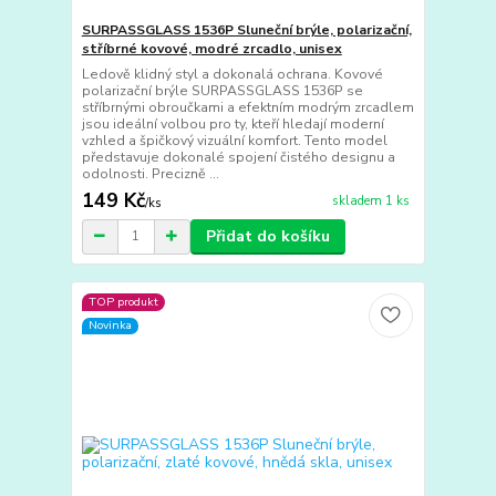
SURPASSGLASS 1536P Sluneční brýle, polarizační,
stříbrné kovové, modré zrcadlo, unisex
Ledově klidný styl a dokonalá ochrana. Kovové
polarizační brýle SURPASSGLASS 1536P se
stříbrnými obroučkami a efektním modrým zrcadlem
jsou ideální volbou pro ty, kteří hledají moderní
vzhled a špičkový vizuální komfort. Tento model
představuje dokonalé spojení čistého designu a
odolnosti. Precizně ...
149 Kč
skladem 1 ks
/
ks
Přidat do košíku
TOP produkt
Novinka