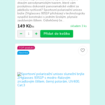
dravým aerodynamickým tvarem, které vám
poskytnou dokonalé panoramatické vidění za
jakékoliv rychlosti? Sportovní polarizační unisex
brýle ZHglasses 9351P přicházejí v technologicky
vyspělé konstrukci s jedním širokým, plynule
zaobleným štítem. Odlehčený če...
149 Kč
skladem 3 ks
/
ks
Přidat do košíku
TOP produkt
Novinka