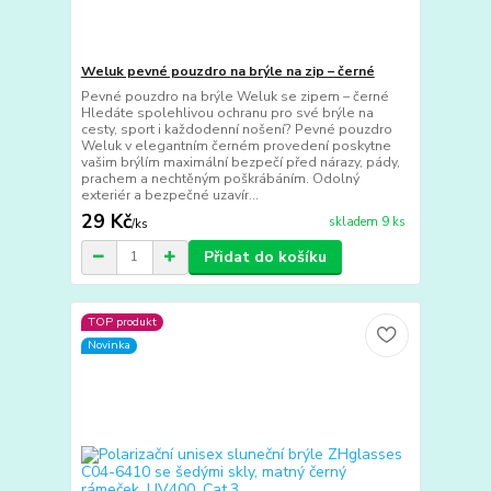
Weluk pevné pouzdro na brýle na zip – černé
Pevné pouzdro na brýle Weluk se zipem – černé
Hledáte spolehlivou ochranu pro své brýle na
cesty, sport i každodenní nošení? Pevné pouzdro
Weluk v elegantním černém provedení poskytne
vašim brýlím maximální bezpečí před nárazy, pády,
prachem a nechtěným poškrábáním. Odolný
exteriér a bezpečné uzavír...
29 Kč
skladem 9 ks
/
ks
Přidat do košíku
TOP produkt
Novinka