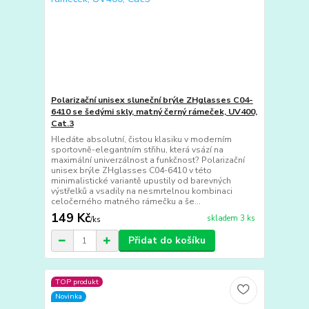
Polarizační unisex sluneční brýle ZHglasses C04-
6410 se šedými skly, matný černý rámeček, UV400,
Cat.3
Hledáte absolutní, čistou klasiku v moderním
sportovně-elegantním střihu, která vsází na
maximální univerzálnost a funkčnost? Polarizační
unisex brýle ZHglasses C04-6410 v této
minimalistické variantě upustily od barevných
výstřelků a vsadily na nesmrtelnou kombinaci
celočerného matného rámečku a še...
149 Kč
skladem 3 ks
/
ks
Přidat do košíku
TOP produkt
Novinka