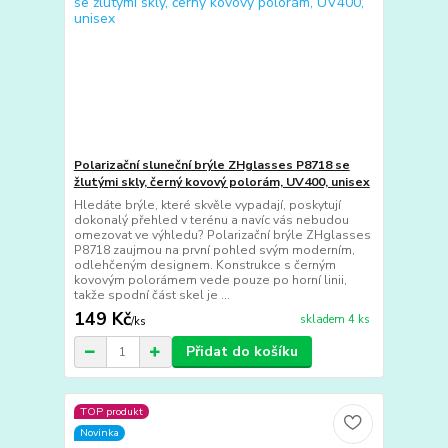
Polarizační sluneční brýle ZHglasses P8718 se
žlutými skly, černý kovový polorám, UV400, unisex
Hledáte brýle, které skvěle vypadají, poskytují
dokonalý přehled v terénu a navíc vás nebudou
omezovat ve výhledu? Polarizační brýle ZHglasses
P8718 zaujmou na první pohled svým moderním,
odlehčeným designem. Konstrukce s černým
kovovým polorámem vede pouze po horní linii,
takže spodní část skel je ...
149 Kč
skladem 4 ks
/
ks
Přidat do košíku
TOP produkt
Novinka