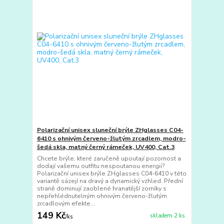
Polarizační unisex sluneční brýle ZHglasses C04-
6410 s ohnivým červeno-žlutým zrcadlem, modro-
šedá skla, matný černý rámeček, UV400, Cat.3
Chcete brýle, které zaručeně upoutají pozornost a
dodají vašemu outfitu nespoutanou energii?
Polarizační unisex brýle ZHglasses C04-6410 v této
variantě sázejí na dravý a dynamický vzhled. Přední
straně dominují zaoblené hranatější zorníky s
nepřehlédnutelným ohnivým červeno-žlutým
zrcadlovým efekte...
149 Kč
skladem 2 ks
/
ks