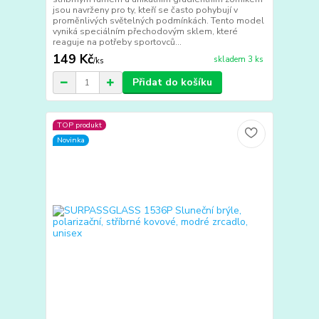
jsou navrženy pro ty, kteří se často pohybují v
proměnlivých světelných podmínkách. Tento model
vyniká speciálním přechodovým sklem, které
reaguje na potřeby sportovců...
149 Kč
skladem 3 ks
/
ks
Přidat do košíku
TOP produkt
Novinka