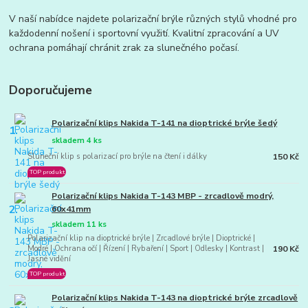
V naší nabídce najdete polarizační brýle různých stylů vhodné pro
každodenní nošení i sportovní využití. Kvalitní zpracování a UV
ochrana pomáhají chránit zrak za slunečného počasí.
Doporučujeme
Polarizační klips Nakida T-141 na dioptrické brýle šedý
1.
skladem 4 ks
Sluneční klip s polarizací pro brýle na čtení i dálky
150 Kč
TOP produkt
Polarizační klips Nakida T-143 MBP - zrcadlově modrý,
2.
60x41mm
skladem 11 ks
Polarizační klip na dioptrické brýle | Zrcadlové brýle | Dioptrické |
190 Kč
Modré | Ochrana očí | Řízení | Rybaření | Sport | Odlesky | Kontrast |
Jasné vidění
TOP produkt
Polarizační klips Nakida T-143 na dioptrické brýle zrcadlově