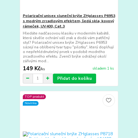
Polarizační unisex sluneční brýle ZHglasses P6953
s modrým zrcadlovým efektem, šedá skla, kovový
rámeček, UV400, Cat.3
Hledáte nadčasovou klasiku v moderním kabátě,
která skvěle ochrání váš zrak a dodá vám patřičný
styl? Polarizační unisex brýle ZHglasses P6953
sázejí na oblíbený tvar typu "pilotky", který doplňují
o nepřehlédnutelný prvek v podobě modrého
zrcadlového efektu. Zvenčí brýle odrážejí okolí
zářivými mod...
149 Kč
skladem 1 ks
/
ks
Přidat do košíku
TOP produkt
Novinka