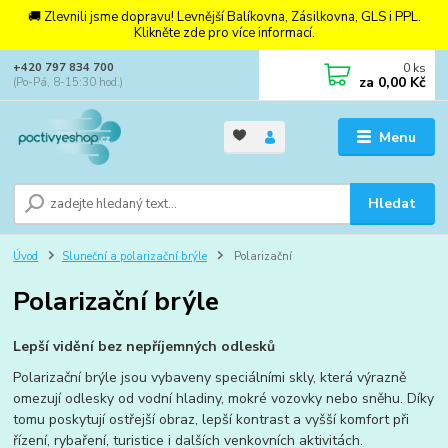
🚚 Zlevnili jsme dopravu! Levnější Balíkovna, Zásilkovna, GLS i PPL.
Klikněte zde pro více informací.
0
ks
+420 797 834 700
za
0,00 Kč
(Po-Pá, 8-15:30 hod.)
Menu
Hledat
Úvod
Sluneční a polarizační brýle
Polarizační
Polarizační brýle
Lepší vidění bez nepříjemných odlesků
Polarizační brýle jsou vybaveny speciálními skly, která výrazně
omezují odlesky od vodní hladiny, mokré vozovky nebo sněhu. Díky
tomu poskytují ostřejší obraz, lepší kontrast a vyšší komfort při
řízení, rybaření, turistice i dalších venkovních aktivitách.