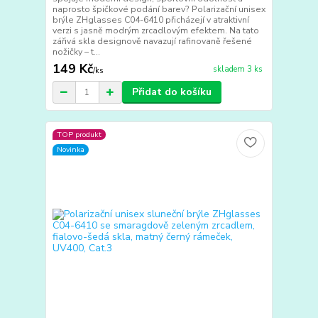
naprosto špičkové podání barev? Polarizační unisex
brýle ZHglasses C04-6410 přicházejí v atraktivní
verzi s jasně modrým zrcadlovým efektem. Na tato
zářivá skla designově navazují rafinovaně řešené
nožičky – t...
149 Kč
skladem 3 ks
/
ks
Přidat do košíku
TOP produkt
Novinka