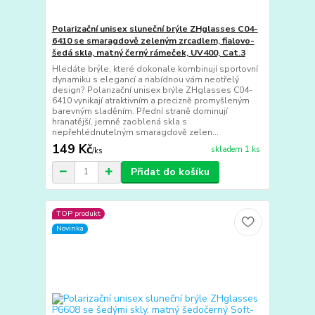
Polarizační unisex sluneční brýle ZHglasses C04-
6410 se smaragdově zeleným zrcadlem, fialovo-
šedá skla, matný černý rámeček, UV400, Cat.3
Hledáte brýle, které dokonale kombinují sportovní
dynamiku s elegancí a nabídnou vám neotřelý
design? Polarizační unisex brýle ZHglasses C04-
6410 vynikají atraktivním a precizně promyšleným
barevným sladěním. Přední straně dominují
hranatější, jemně zaoblená skla s
nepřehlédnutelným smaragdově zelen...
149 Kč
skladem 1 ks
/
ks
Přidat do košíku
TOP produkt
Novinka