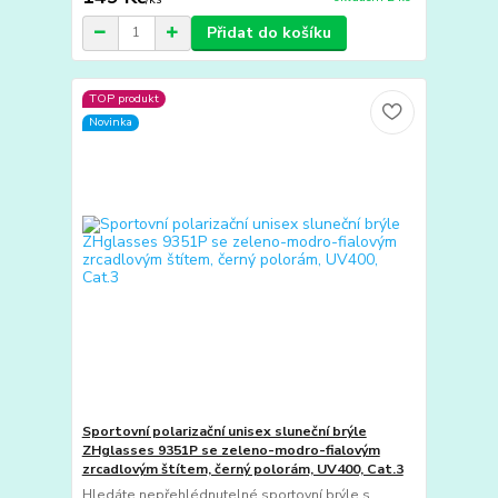
Přidat do košíku
TOP produkt
Novinka
Sportovní polarizační unisex sluneční brýle
ZHglasses 9351P se zeleno-modro-fialovým
zrcadlovým štítem, černý polorám, UV400, Cat.3
Hledáte nepřehlédnutelné sportovní brýle s