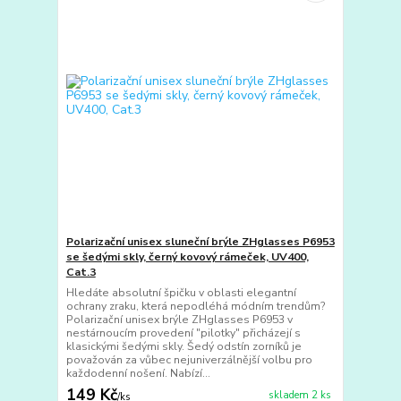
Polarizační unisex sluneční brýle ZHglasses P6953
se šedými skly, černý kovový rámeček, UV400,
Cat.3
Hledáte absolutní špičku v oblasti elegantní
ochrany zraku, která nepodléhá módním trendům?
Polarizační unisex brýle ZHglasses P6953 v
nestárnoucím provedení "pilotky" přicházejí s
klasickými šedými skly. Šedý odstín zorníků je
považován za vůbec nejuniverzálnější volbu pro
každodenní nošení. Nabízí...
149 Kč
skladem 2 ks
/
ks