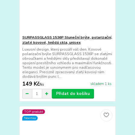
SURPASSGLASS 1536P Sluneční brýle, polarizační,
zlaté kovové, hnědá skla, unisex
Luxusní design, který prozáří váš den. Kovové
polarizační brýle SURPASSGLASS 1536P se zlatými
obroučkami a hnědými skly představují dokonalé
spojení prestižního vzhledu a maximální funkčnosti.
Tento model je synonymem pro nadčasovou
eleganci. Precizně zpracovaný zlatý kovový rám
dodává brýlím punc l...
149 Kč
skladem 1 ks
/
ks
Přidat do košíku
TOP produkt
Novinka