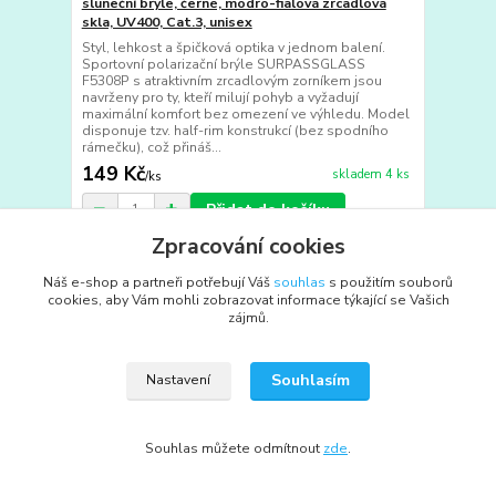
sluneční brýle, černé, modro-fialová zrcadlová
skla, UV400, Cat.3, unisex
Styl, lehkost a špičková optika v jednom balení.
Sportovní polarizační brýle SURPASSGLASS
F5308P s atraktivním zrcadlovým zorníkem jsou
navrženy pro ty, kteří milují pohyb a vyžadují
maximální komfort bez omezení ve výhledu. Model
disponuje tzv. half-rim konstrukcí (bez spodního
rámečku), což přináš...
149 Kč
skladem 4 ks
/
ks
Přidat do košíku
Zpracování cookies
TOP produkt
Náš e-shop a partneři potřebují Váš
souhlas
s použitím souborů
Novinka
cookies, aby Vám mohli zobrazovat informace týkající se Vašich
zájmů.
Souhlasím
Nastavení
Souhlas můžete odmítnout
zde
.