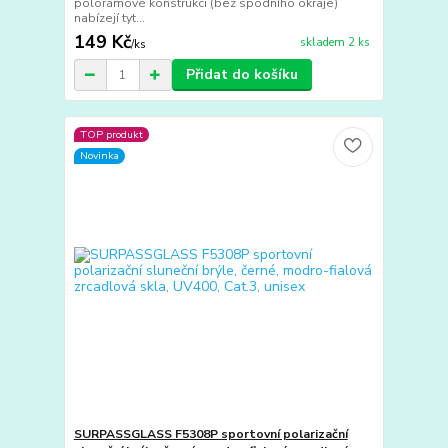
polorámové konstrukci (bez spodního okraje)
nabízejí tyt...
149 Kč
skladem 2 ks
/
ks
Přidat do košíku
TOP produkt
Novinka
SURPASSGLASS F5308P sportovní polarizační