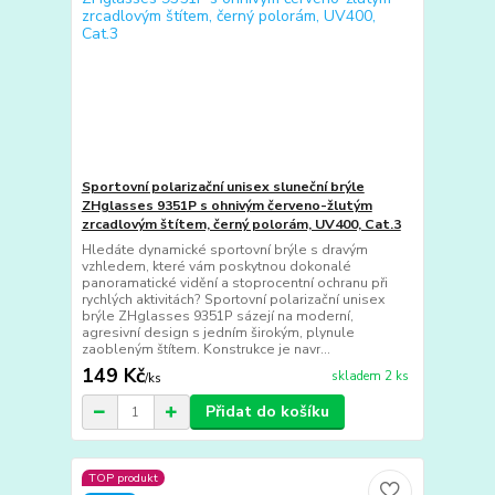
Sportovní polarizační unisex sluneční brýle
ZHglasses 9351P s ohnivým červeno-žlutým
zrcadlovým štítem, černý polorám, UV400, Cat.3
Hledáte dynamické sportovní brýle s dravým
vzhledem, které vám poskytnou dokonalé
panoramatické vidění a stoprocentní ochranu při
rychlých aktivitách? Sportovní polarizační unisex
brýle ZHglasses 9351P sázejí na moderní,
agresivní design s jedním širokým, plynule
zaobleným štítem. Konstrukce je navr...
149 Kč
skladem 2 ks
/
ks
Přidat do košíku
TOP produkt