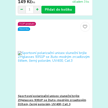
149 Kč
skladem 3 ks
/
ks
Přidat do košíku
TOP produkt
Novinka
Sportovní polarizační unisex sluneční brýle
ZHglasses 9351P se žluto-modrým zrcadlovým
štítem, černý polorám, UV400, Cat.3