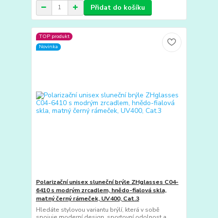
Přidat do košíku
TOP produkt
Novinka
Polarizační unisex sluneční brýle ZHglasses C04-
6410 s modrým zrcadlem, hnědo-fialová skla,
matný černý rámeček, UV400, Cat.3
Hledáte stylovou variantu brýlí, která v sobě
spojuje moderní design, sportovní odolnost a