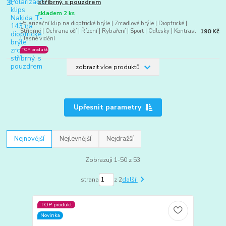
3.
stříbrný, s pouzdrem
skladem 2 ks
Polarizační klip na dioptrické brýle | Zrcadlové brýle | Dioptrické |
190 Kč
Stříbrné | Ochrana očí | Řízení | Rybaření | Sport | Odlesky | Kontrast
| Jasné vidění
TOP produkt
zobrazit více produktů
Upřesnit parametry
Nejnovější
Nejlevnější
Nejdražší
Zobrazuji 1-50 z 53
strana
z 2
další
TOP produkt
Novinka