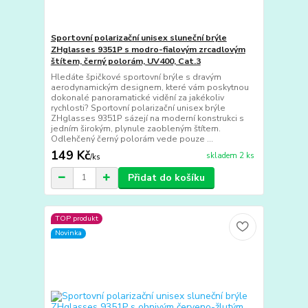
Sportovní polarizační unisex sluneční brýle
ZHglasses 9351P s modro-fialovým zrcadlovým
štítem, černý polorám, UV400, Cat.3
Hledáte špičkové sportovní brýle s dravým
aerodynamickým designem, které vám poskytnou
dokonalé panoramatické vidění za jakékoliv
rychlosti? Sportovní polarizační unisex brýle
ZHglasses 9351P sázejí na moderní konstrukci s
jedním širokým, plynule zaobleným štítem.
Odlehčený černý polorám vede pouze ...
149 Kč
skladem 2 ks
/
ks
Přidat do košíku
TOP produkt
Novinka