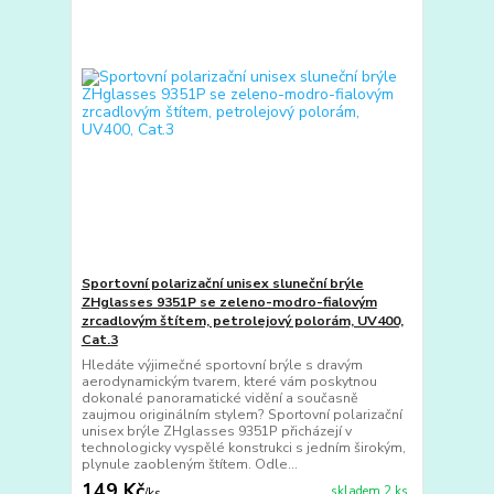
Sportovní polarizační unisex sluneční brýle
ZHglasses 9351P se zeleno-modro-fialovým
zrcadlovým štítem, petrolejový polorám, UV400,
Cat.3
Hledáte výjimečné sportovní brýle s dravým
aerodynamickým tvarem, které vám poskytnou
dokonalé panoramatické vidění a současně
zaujmou originálním stylem? Sportovní polarizační
unisex brýle ZHglasses 9351P přicházejí v
technologicky vyspělé konstrukci s jedním širokým,
plynule zaobleným štítem. Odle...
149 Kč
skladem 2 ks
/
ks