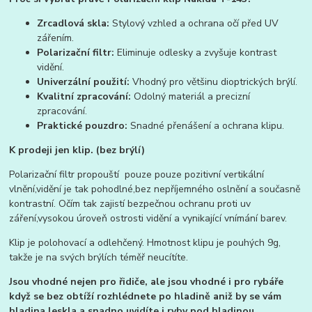
Zrcadlová skla:
Stylový vzhled a ochrana očí před UV
zářením.
Polarizační filtr:
Eliminuje odlesky a zvyšuje kontrast
vidění.
Univerzální použití:
Vhodný pro většinu dioptrických brýlí.
Kvalitní zpracování:
Odolný materiál a precizní
zpracování.
Praktické pouzdro:
Snadné přenášení a ochrana klipu.
K prodeji jen klip. (bez brýlí)
Polarizační filtr propouští pouze pouze pozitivní vertikální
vlnění,vidění je tak pohodlné,bez nepříjemného oslnění a současně
kontrastní. Očím tak zajistí bezpečnou ochranu proti uv
záření,vysokou úroveň ostrosti vidění a vynikající vnímání barev.
Klip je polohovací a odlehčený. Hmotnost klipu je pouhých 9g,
takže je na svých brýlích téměř neucítíte.
Jsou vhodné nejen pro řidiče, ale jsou vhodné i pro rybáře
když se bez obtíží rozhlédnete po hladině aniž by se vám
hladina leskla a snadno uvidíte i ryby pod hladinou.