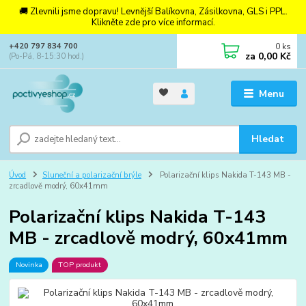
🚚 Zlevnili jsme dopravu! Levnější Balíkovna, Zásilkovna, GLS i PPL.
Klikněte zde pro více informací.
0
ks
+420 797 834 700
za
0,00 Kč
(Po-Pá, 8-15:30 hod.)
Menu
Hledat
Úvod
Sluneční a polarizační brýle
Polarizační klips Nakida T-143 MB -
zrcadlově modrý, 60x41mm
Polarizační klips Nakida T-143
MB - zrcadlově modrý, 60x41mm
Novinka
TOP produkt