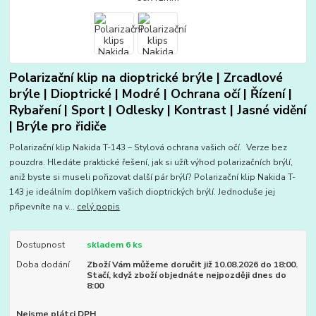
Polarizační klip na dioptrické brýle | Zrcadlové
brýle | Dioptrické | Modré | Ochrana očí | Řízení |
Rybaření | Sport | Odlesky | Kontrast | Jasné vidění
| Brýle pro řidiče
Polarizační klip Nakida T-143 – Stylová ochrana vašich očí. Verze bez
pouzdra. Hledáte praktické řešení, jak si užít výhod polarizačních brýlí,
aniž byste si museli pořizovat další pár brýlí? Polarizační klip Nakida T-
143 je ideálním doplňkem vašich dioptrických brýlí. Jednoduše jej
připevníte na v...
celý popis
Dostupnost
skladem 6 ks
Doba dodání
Zboží Vám můžeme doručit již 10.08.2026 do 18:00.
Stačí, když zboží objednáte nejpozději dnes do
8:00
Nejsme plátci DPH