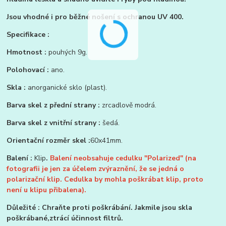
Jsou vhodné i pro běžné nošení s ochranou UV 400.
Specifikace :
Hmotnost :
pouhých 9g.
Polohovací :
ano.
Skla :
anorganické sklo (plast).
Barva skel z přední strany :
zrcadlově modrá.
Barva skel z vnitřní strany :
šedá.
Orientační rozměr skel :
60x41mm.
Balení :
Klip
.
Balení neobsahuje cedulku "Polarized" (na
fotografii je jen za účelem zvýraznění, že se jedná o
polarizační klip. Cedulka by mohla poškrábat klip, proto
není u klipu přibalena).
Důležité : Chraňte proti poškrábání. Jakmile jsou skla
poškrábané,ztrácí účinnost filtrů.