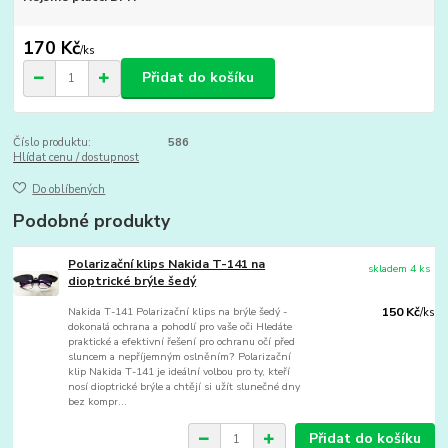
170 Kč
/
ks
Přidat do košíku
Číslo produktu:
586
Hlídat cenu / dostupnost
Do oblíbených
Podobné produkty
Polarizační klips Nakida T-141 na
skladem 4 ks
dioptrické brýle šedý
Nakida T-141 Polarizační klips na brýle šedý -
150 Kč
/
ks
dokonalá ochrana a pohodlí pro vaše oči Hledáte
praktické a efektivní řešení pro ochranu očí před
sluncem a nepříjemným oslněním? Polarizační
klip Nakida T-141 je ideální volbou pro ty, kteří
nosí dioptrické brýle a chtějí si užít slunečné dny
bez kompr...
Přidat do košíku