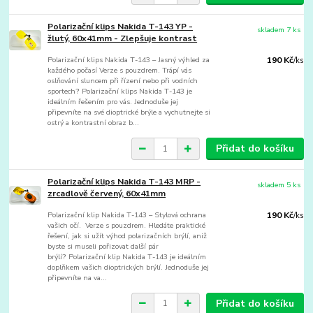
Polarizační klips Nakida T-143 YP -
skladem 7 ks
žlutý, 60x41mm - Zlepšuje kontrast
Polarizační klips Nakida T-143 – Jasný výhled za
190 Kč
/
ks
každého počasí Verze s pouzdrem. Trápí vás
oslňování sluncem při řízení nebo při vodních
sportech? Polarizační klips Nakida T-143 je
ideálním řešením pro vás. Jednoduše jej
připevníte na své dioptrické brýle a vychutnejte si
ostrý a kontrastní obraz b...
Přidat do košíku
Polarizační klips Nakida T-143 MRP -
skladem 5 ks
zrcadlově červený, 60x41mm
Polarizační klip Nakida T-143 – Stylová ochrana
190 Kč
/
ks
vašich očí. Verze s pouzdrem. Hledáte praktické
řešení, jak si užít výhod polarizačních brýlí, aniž
byste si museli pořizovat další pár
brýlí? Polarizační klip Nakida T-143 je ideálním
doplňkem vašich dioptrických brýlí. Jednoduše jej
připevníte na va...
Přidat do košíku