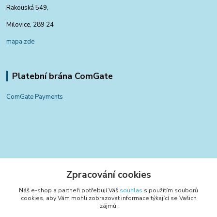
Rakouská 549,
Milovice, 289 24
mapa zde
Platební brána ComGate
ComGate Payments
Kontakty
Zpracování cookies
+420 797 834 700
Náš e-shop a partneři potřebují Váš
souhlas
s použitím souborů
(Po-Pá, 8-15:30 hod.)
cookies, aby Vám mohli zobrazovat informace týkající se Vašich
zájmů.
info@poctivyeshop.cz