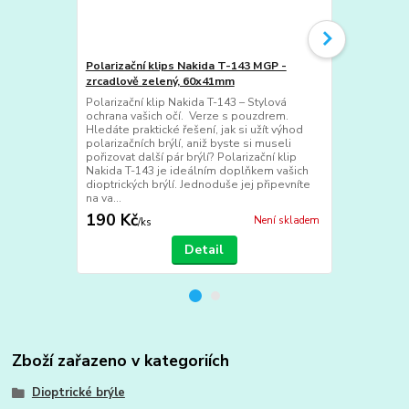
Polarizační klips Nakida T-143 MGP -
Polarizační 
zrcadlově zelený, 60x41mm
zrcadlově m
Polarizační klip Nakida T-143 – Stylová
Polarizační k
ochrana vašich očí. Verze s pouzdrem.
ochrana vaši
Hledáte praktické řešení, jak si užít výhod
Hledáte prakt
polarizačních brýlí, aniž byste si museli
polarizačních
pořizovat další pár brýlí? Polarizační klip
pořizovat dal
Nakida T-143 je ideálním doplňkem vašich
Nakida T-143
dioptrických brýlí. Jednoduše jej připevníte
dioptrických 
na va...
na va...
190 Kč
190 Kč
Není skladem
/
ks
/
ks
Detail
Zboží zařazeno v kategoriích
Dioptrické brýle