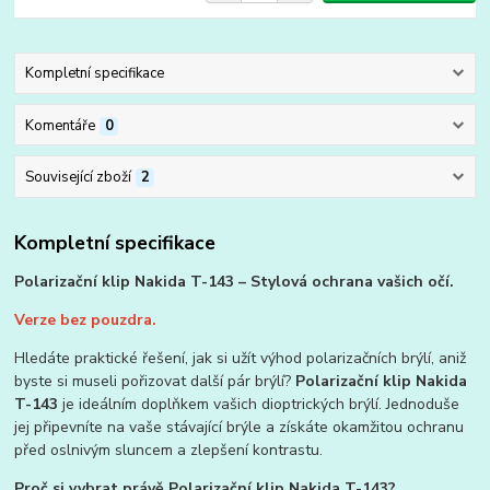
Kompletní specifikace
Komentáře
0
Související zboží
2
Kompletní specifikace
Polarizační klip Nakida T-143 – Stylová ochrana vašich očí.
Verze bez pouzdra.
Hledáte praktické řešení, jak si užít výhod polarizačních brýlí, aniž
byste si museli pořizovat další pár brýlí?
Polarizační klip Nakida
T-143
je ideálním doplňkem vašich dioptrických brýlí. Jednoduše
jej připevníte na vaše stávající brýle a získáte okamžitou ochranu
před oslnivým sluncem a zlepšení kontrastu.
Proč si vybrat právě Polarizační klip Nakida T-143?