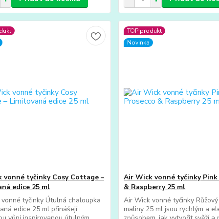
dukt
TOP produkt
Novinka
k vonné tyčinky Cosy Cottage –
Air Wick vonné tyčinky Pink
aná edice 25 ml
& Raspberry 25 ml
 vonné tyčinky Útulná chaloupka
Air Wick vonné tyčinky Růžový
vaná edice 25 ml přinášejí
maliny 25 ml jsou rychlým a e
ou vůni inspirovanou útulným
způsobem, jak vytvořit svěží a