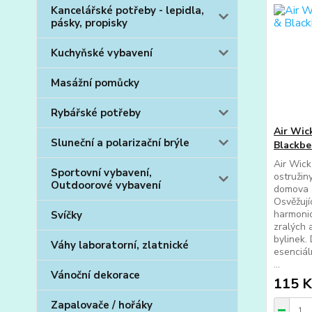
Kancelářské potřeby - lepidla,
pásky, propisky
Kuchyňské vybavení
Masážní pomůcky
Rybářské potřeby
Air Wic
Sluneční a polarizační brýle
Blackbe
Air Wick
Sportovní vybavení,
ostružin
Outdoorové vybavení
domova a
Osvěžují
harmonic
Svíčky
zralých 
bylinek.
Váhy laboratorní, zlatnické
esenciál
...
Vánoční dekorace
115 K
Zapalovače / hořáky