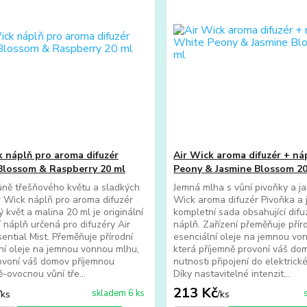
k náplň pro aroma difuzér
Air Wick aroma difuzér + n
Blossom & Raspberry 20 ml
Peony & Jasmine Blossom 20
ně třešňového květu a sladkých
Jemná mlha s vůní pivoňky a ja
r Wick náplň pro aroma difuzér
Wick aroma difuzér Pivoňka a 
 květ a malina 20 ml je originální
kompletní sada obsahující difu
 náplň určená pro difuzéry Air
náplň. Zařízení přeměňuje přír
ential Mist. Přeměňuje přírodní
esenciální oleje na jemnou vo
ní oleje na jemnou vonnou mlhu,
která příjemně provoní váš do
ovoní váš domov příjemnou
nutnosti připojení do elektrick
ě-ovocnou vůní tře...
Díky nastavitelné intenzit...
213 Kč
skladem 6 ks
/
ks
/
ks