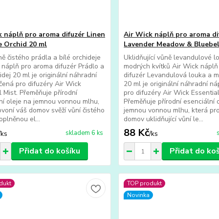
k náplň pro aroma difuzér Linen
Air Wick náplň pro aroma di
 Orchid 20 ml
Lavender Meadow & Bluebel
ně čistého prádla a bílé orchideje
Uklidňující vůně levandulové l
 náplň pro aroma difuzér Prádlo a
modrých kvítků Air Wick nápl
idej 20 ml je originální náhradní
difuzér Levandulová louka a m
čená pro difuzéry Air Wick
20 ml je originální náhradní n
l Mist. Přeměňuje přírodní
pro difuzéry Air Wick Essential
ní oleje na jemnou vonnou mlhu,
Přeměňuje přírodní esenciální 
ovoní váš domov svěží vůní čistého
jemnou vonnou mlhu, která pr
oplněnou el...
domov uklidňující vůní le...
88 Kč
skladem 6 ks
/
ks
/
ks
Přidat do košíku
Přidat do ko
dukt
TOP produkt
Novinka