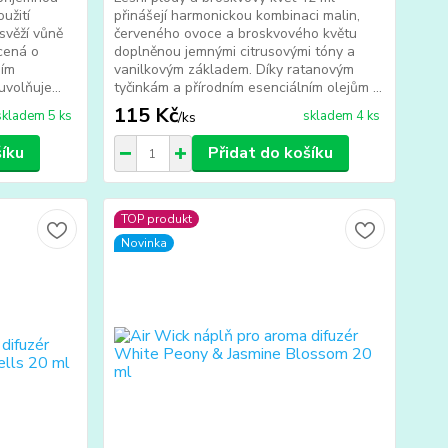
užití
přinášejí harmonickou kombinaci malin,
 svěží vůně
červeného ovoce a broskvového květu
cená o
doplněnou jemnými citrusovými tóny a
ním
vanilkovým základem. Díky ratanovým
volňuje...
tyčinkám a přírodním esenciálním olejům ...
115 Kč
skladem 5 ks
skladem 4 ks
/
ks
šíku
Přidat do košíku
TOP produkt
Novinka