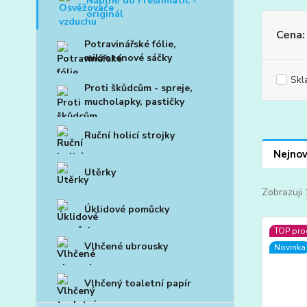
Náplně do Freshmatic -
originál
Cena:
Potravinářské fólie,
mikrotenové sáčky
Skl
Proti škůdcům - spreje,
mucholapky, pastičky
Ruční holicí strojky
Nejnov
Utěrky
Zobrazuji 
Úklidové pomůcky
TOP pro
Vlhčené ubrousky
Novinka
Vlhčený toaletní papír