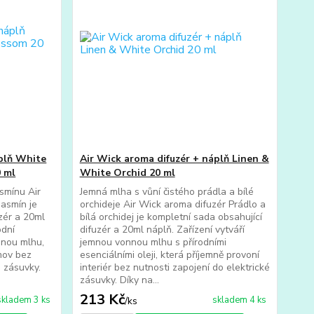
áplň White
Air Wick aroma difuzér + náplň Linen &
 ml
White Orchid 20 ml
smínu Air
Jemná mlha s vůní čistého prádla a bílé
jasmín je
orchideje Air Wick aroma difuzér Prádlo a
zér a 20ml
bílá orchidej je kompletní sada obsahující
odní
difuzér a 20ml náplň. Zařízení vytváří
nnou mlhu,
jemnou vonnou mlhu s přírodními
mov bez
esenciálními oleji, která příjemně provoní
é zásuvky.
interiér bez nutnosti zapojení do elektrické
zásuvky. Díky na...
213 Kč
skladem 3 ks
skladem 4 ks
/
ks