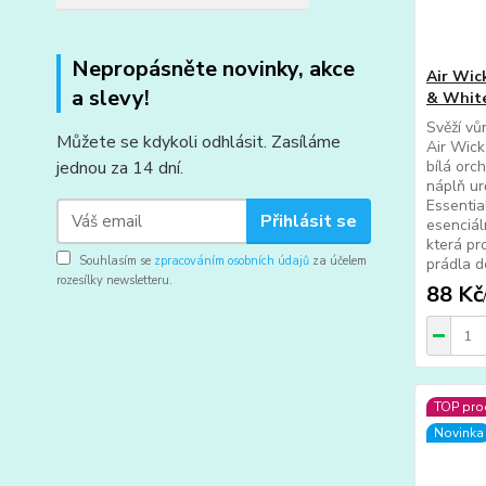
Nepropásněte novinky, akce
Air Wic
a slevy!
& White
Svěží vů
Můžete se kdykoli odhlásit. Zasíláme
Air Wick
jednou za 14 dní.
bílá orch
náplň ur
Essentia
Přihlásit se
esenciál
která pr
Souhlasím se
zpracováním osobních údajů
za účelem
prádla d
rozesílky newsletteru.
88 Kč
TOP pro
Novinka