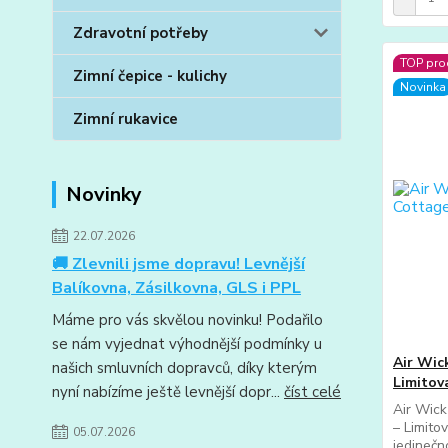
Zdravotní potřeby
TOP pro
Zimní čepice - kulichy
Novinka
Zimní rukavice
Novinky
22.07.2026
🚚 Zlevnili jsme dopravu! Levnější
Balíkovna, Zásilkovna, GLS i PPL
Máme pro vás skvělou novinku! Podařilo
se nám vyjednat výhodnější podmínky u
Air Wic
našich smluvních dopravců, díky kterým
Limitov
nyní nabízíme ještě levnější dopr...
číst celé
Air Wick
– Limito
05.07.2026
jedinečn