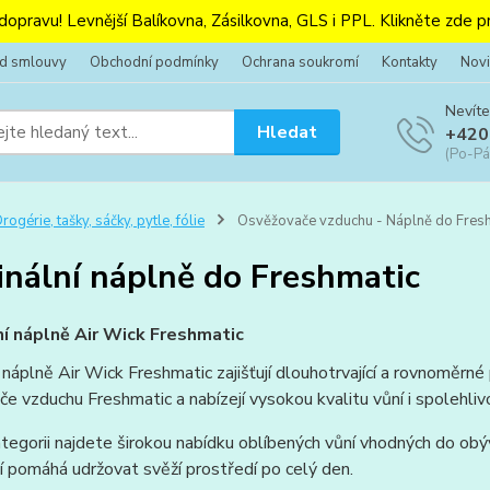
 dopravu! Levnější Balíkovna, Zásilkovna, GLS i PPL. Klikněte zde pr
od smlouvy
Obchodní podmínky
Ochrana soukromí
Kontakty
Novi
Nevíte
Hledat
+420
(Po-Pá
rogérie, tašky, sáčky, pytle, fólie
Osvěžovače vzduchu - Náplně do Freshm
inální náplně do Freshmatic
ní náplně Air Wick Freshmatic
í náplně Air Wick Freshmatic zajišťují dlouhotrvající a rovnoměr
e vzduchu Freshmatic a nabízejí vysokou kvalitu vůní i spolehlivou 
tegorii najdete širokou nabídku oblíbených vůní vhodných do obýva
 pomáhá udržovat svěží prostředí po celý den.