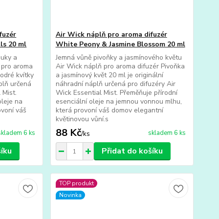
fuzér
Air Wick náplň pro aroma difuzér
ls 20 ml
White Peony & Jasmine Blossom 20 ml
ouky a
Jemná vůně pivoňky a jasmínového květu
ň pro aroma
Air Wick náplň pro aroma difuzér Pivoňka
odré kvítky
a jasmínový květ 20 ml je originální
áplň určená
náhradní náplň určená pro difuzéry Air
 Mist.
Wick Essential Mist. Přeměňuje přírodní
oleje na
esenciální oleje na jemnou vonnou mlhu,
ovoní váš
která provoní váš domov elegantní
květinovou vůní.s
88 Kč
skladem 6 ks
skladem 6 ks
/
ks
šíku
Přidat do košíku
TOP produkt
Novinka