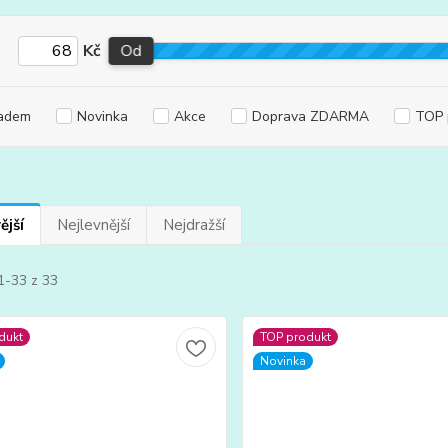
Kč
Od
adem
Novinka
Akce
Doprava ZDARMA
TOP 
ější
Nejlevnější
Nejdražší
1-33 z 33
dukt
TOP produkt
Novinka