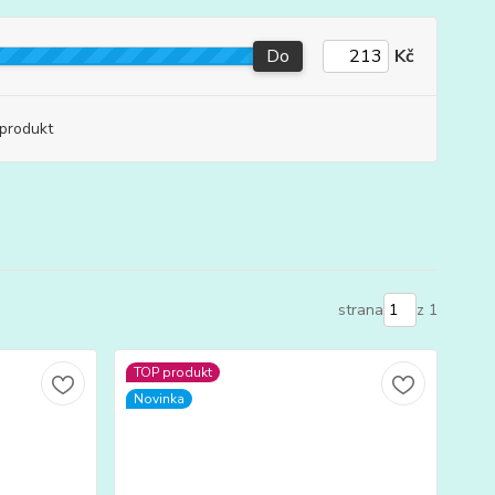
Do
Kč
produkt
strana
z 1
TOP produkt
Novinka