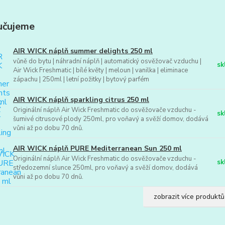
učujeme
AIR WICK náplň summer delights 250 ml
vůně do bytu | náhradní náplň | automatický osvěžovač vzduchu |
sk
Air Wick Freshmatic | bílé květy | meloun | vanilka | eliminace
zápachu | 250ml | letní požitky | bytový parfém
AIR WICK náplň sparkling citrus 250 ml
Originální náplň Air Wick Freshmatic do osvěžovače vzduchu -
sk
šumivé citrusové plody 250ml, pro voňavý a svěží domov, dodává
vůni až po dobu 70 dnů.
AIR WICK náplň PURE Mediterranean Sun 250 ml
Originální náplň Air Wick Freshmatic do osvěžovače vzduchu -
sk
středozemní slunce 250ml, pro voňavý a svěží domov, dodává
vůni až po dobu 70 dnů.
zobrazit více produktů