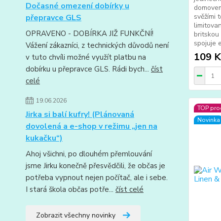
Dočasné omezení dobírky u
domovem,
svěžími t
přepravce GLS
limitova
OPRAVENO - DOBÍRKA JIŽ FUNKČNÍ!
britsko
spojuje 
Vážení zákazníci, z technických důvodů není
109 K
v tuto chvíli možné využít platbu na
dobírku u přepravce GLS. Rádi bych...
číst
celé
19.06.2026
TOP pro
Jirka si balí kufry! (Plánovaná
Novinka
dovolená a e-shop v režimu „jen na
kukačku“)
Ahoj všichni, po dlouhém přemlouvání
jsme Jirku konečně přesvědčili, že občas je
potřeba vypnout nejen počítač, ale i sebe.
I stará škola občas potře...
číst celé
Zobrazit všechny novinky