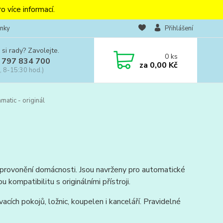
o více informací.
nky
Přihlášení
 si rady? Zavolejte.
0
ks
 797 834 700
za
0,00 Kč
, 8-15:30 hod.)
atic - originál
né provonění domácnosti. Jsou navrženy pro automatické
kompatibilitu s originálními přístroji.
cích pokojů, ložnic, koupelen i kanceláří. Pravidelné