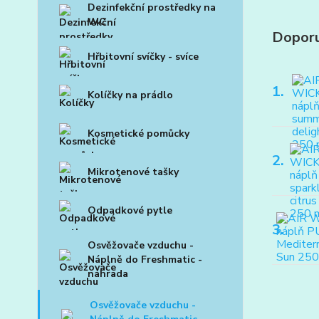
Dezinfekční prostředky na
WC
Dopor
Hřbitovní svíčky - svíce
1.
Kolíčky na prádlo
Kosmetické pomůcky
2.
Mikrotenové tašky
Odpadkové pytle
3.
Osvěžovače vzduchu -
Náplně do Freshmatic -
náhrada
Osvěžovače vzduchu -