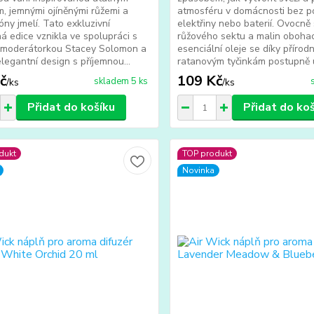
 jemnými ojíněnými růžemi a
atmosféru v domácnosti bez po
óny jmelí. Tato exkluzivní
elektřiny nebo baterií. Ovocně
ná edice vznikla ve spolupráci s
růžového sektu a malin oboha
u moderátorkou Stacey Solomon a
esenciální oleje se díky přírod
elegantní design s příjemnou...
ratanovým tyčinkám postupně u
č
109 Kč
skladem 5 ks
/
ks
/
ks
Přidat do košíku
Přidat do ko
dukt
TOP produkt
Novinka