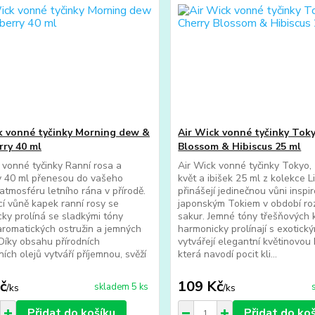
k vonné tyčinky Morning dew &
Air Wick vonné tyčinky Toky
rry 40 ml
Blossom & Hibiscus 25 ml
 vonné tyčinky Ranní rosa a
Air Wick vonné tyčinky Tokyo,
y 40 ml přenesou do vašeho
květ a ibišek 25 ml z kolekce L
tmosféru letního rána v přírodě.
přinášejí jedinečnou vůni insp
cí vůně kapek ranní rosy se
japonským Tokiem v období ro
ky prolíná se sladkými tóny
sakur. Jemné tóny třešňových 
aromatických ostružin a jemných
harmonicky prolínají s exotick
 Díky obsahu přírodních
vytvářejí elegantní květinovou
ních olejů vytváří příjemnou, svěží
která navodí pocit kli...
č
109 Kč
skladem 5 ks
/
ks
/
ks
Přidat do košíku
Přidat do ko