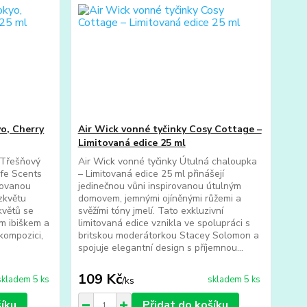
o, Cherry
Air Wick vonné tyčinky Cosy Cottage –
Limitovaná edice 25 ml
 Třešňový
Air Wick vonné tyčinky Útulná chaloupka
ife Scents
– Limitovaná edice 25 ml přinášejí
irovanou
jedinečnou vůni inspirovanou útulným
zkvětu
domovem, jemnými ojíněnými růžemi a
květů se
svěžími tóny jmelí. Tato exkluzivní
ým ibiškem a
limitovaná edice vznikla ve spolupráci s
 kompozici,
britskou moderátorkou Stacey Solomon a
spojuje elegantní design s příjemnou...
109 Kč
skladem 5 ks
skladem 5 ks
/
ks
šíku
Přidat do košíku