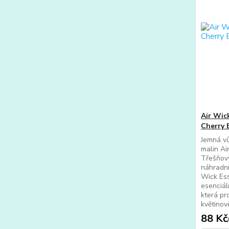
Air Wic
Cherry 
Jemná vů
malin Ai
Třešňový
náhradní
Wick Ess
esenciál
která pr
květinov
88 Kč