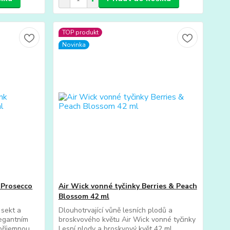
TOP produkt
Novinka
 Prosecco
Air Wick vonné tyčinky Berries & Peach
Blossom 42 ml
 sekt a
Dlouhotrvající vůně lesních plodů a
legantním
broskvového květu Air Wick vonné tyčinky
 příjemnou
Lesní plody a broskvový květ 42 ml