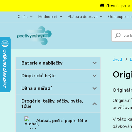
🚚 Zlevnili jsme
O nás
Hodnocení
Platba a doprava
Odstoupení 
Úvod
D
Baterie a nabíječky
Orig
Dioptrické brýle
Dílna a nářadí
Originál
Origináln
Drogérie, tašky, sáčky, pytle,
fólie
osvěžovač
V této ka
Alobal, pečící papír, fólie
dávkování