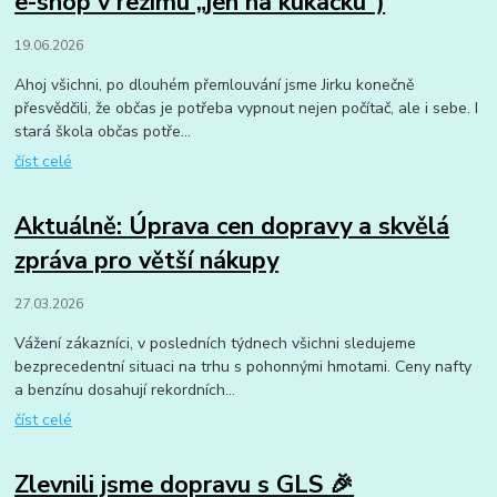
e-shop v režimu „jen na kukačku“)
19.06.2026
Ahoj všichni, po dlouhém přemlouvání jsme Jirku konečně
přesvědčili, že občas je potřeba vypnout nejen počítač, ale i sebe. I
stará škola občas potře...
číst celé
Aktuálně: Úprava cen dopravy a skvělá
zpráva pro větší nákupy
27.03.2026
Vážení zákazníci, v posledních týdnech všichni sledujeme
bezprecedentní situaci na trhu s pohonnými hmotami. Ceny nafty
a benzínu dosahují rekordních...
číst celé
Zlevnili jsme dopravu s GLS 🎉