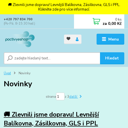
🚚 Zlevnili jsme dopravu! Levnější Balíkovna, Zásilkovna, GLS i PPL.
Klikněte zde pro více informací.
0
ks
+420 797 834 700
za
0,00 Kč
(Po-Pá, 8-15:30 hod.)
Menu
Hledat
Úvod
Novinky
Novinky
strana
z 3
další
🚚 Zlevnili jsme dopravu! Levnější
Balíkovna, Zásilkovna, GLS i PPL