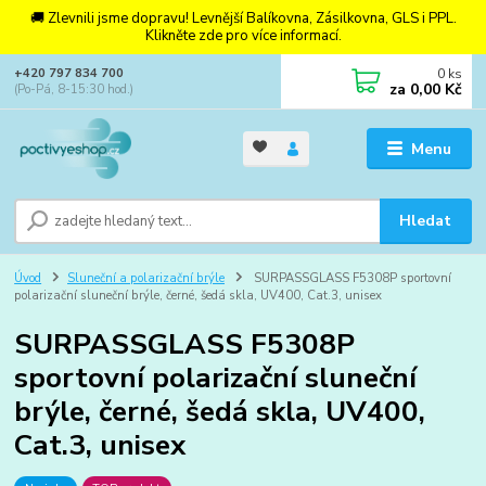
🚚 Zlevnili jsme dopravu! Levnější Balíkovna, Zásilkovna, GLS i PPL.
Klikněte zde pro více informací.
0
ks
+420 797 834 700
za
0,00 Kč
(Po-Pá, 8-15:30 hod.)
Menu
Hledat
Úvod
Sluneční a polarizační brýle
SURPASSGLASS F5308P sportovní
polarizační sluneční brýle, černé, šedá skla, UV400, Cat.3, unisex
SURPASSGLASS F5308P
sportovní polarizační sluneční
brýle, černé, šedá skla, UV400,
Cat.3, unisex