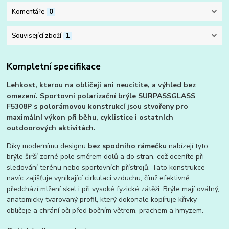
Komentáře
0
Související zboží
1
Kompletní specifikace
Lehkost, kterou na obličeji ani neucítíte, a výhled bez
omezení. Sportovní polarizační brýle SURPASSGLASS
F5308P s polorámovou konstrukcí jsou stvořeny pro
maximální výkon při běhu, cyklistice i ostatních
outdoorových aktivitách.
Díky modernímu designu
bez spodního rámečku
nabízejí tyto
brýle širší zorné pole směrem dolů a do stran, což oceníte při
sledování terénu nebo sportovních přístrojů. Tato konstrukce
navíc zajišťuje vynikající cirkulaci vzduchu, čímž efektivně
předchází mlžení skel i při vysoké fyzické zátěži. Brýle mají oválný,
anatomicky tvarovaný profil, který dokonale kopíruje křivky
obličeje a chrání oči před bočním větrem, prachem a hmyzem.