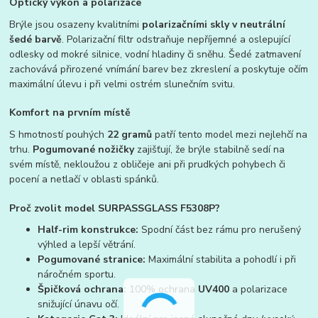
Optický výkon a polarizace
Brýle jsou osazeny kvalitními
polarizačními skly v neutrální
šedé barvě
. Polarizační filtr odstraňuje nepříjemné a oslepující
odlesky od mokré silnice, vodní hladiny či sněhu. Šedé zatmavení
zachovává přirozené vnímání barev bez zkreslení a poskytuje očím
maximální úlevu i při velmi ostrém slunečním svitu.
Komfort na prvním místě
S hmotností pouhých
22 gramů
patří tento model mezi nejlehčí na
trhu.
Pogumované nožičky
zajišťují, že brýle stabilně sedí na
svém místě, nekloužou z obličeje ani při prudkých pohybech či
pocení a netlačí v oblasti spánků.
Proč zvolit model SURPASSGLASS F5308P?
Half-rim konstrukce:
Spodní část bez rámu pro nerušený
výhled a lepší větrání.
Pogumované stranice:
Maximální stabilita a pohodlí i při
náročném sportu.
Špičková ochrana:
100% ochrana
UV400
a polarizace
snižující únavu očí.