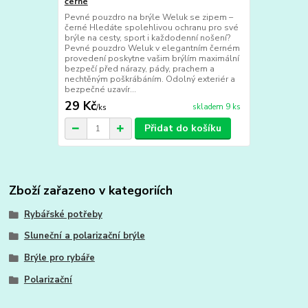
černé
Pevné pouzdro na brýle Weluk se zipem –
černé Hledáte spolehlivou ochranu pro své
brýle na cesty, sport i každodenní nošení?
Pevné pouzdro Weluk v elegantním černém
provedení poskytne vašim brýlím maximální
bezpečí před nárazy, pády, prachem a
nechtěným poškrábáním. Odolný exteriér a
bezpečné uzavír...
29 Kč
skladem 9 ks
/
ks
Přidat do košíku
Zboží zařazeno v kategoriích
Rybářské potřeby
Sluneční a polarizační brýle
Brýle pro rybáře
Polarizační