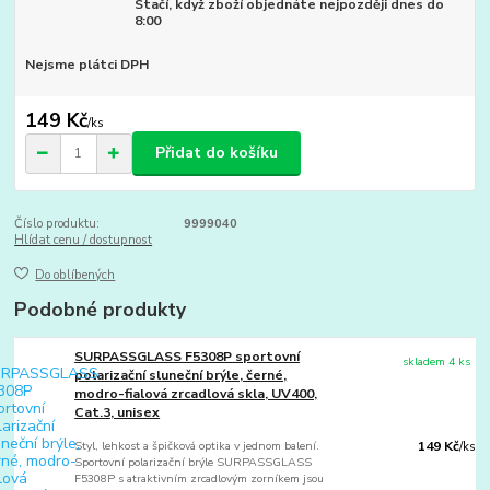
Stačí, když zboží objednáte nejpozději dnes do
8:00
Nejsme plátci DPH
149 Kč
/
ks
Přidat do košíku
Číslo produktu:
9999040
Hlídat cenu / dostupnost
Do oblíbených
Podobné produkty
SURPASSGLASS F5308P sportovní
skladem 4 ks
polarizační sluneční brýle, černé,
modro-fialová zrcadlová skla, UV400,
Cat.3, unisex
Styl, lehkost a špičková optika v jednom balení.
149 Kč
/
ks
Sportovní polarizační brýle SURPASSGLASS
F5308P s atraktivním zrcadlovým zorníkem jsou