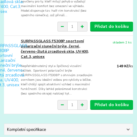
navrženy pro ty, kteří milují pohyb a vyžadují
maximální komfort bez omezení ve výhledu.
Model disponuje tzv. half-rim konstrukcí (bez
spodního rámečku), což přináš...
Přidat do košíku
SURPASSGLASS F5308P sportovní
skladem 2 ks
polarizační sluneční brýle, černé,
červeno-žlutá zrcadlová skla, UV400,
Cat.3, unisex
Nepřehlédnutelný styl a špičkový vizuální
149 Kč
/
ks
zážitek. Sportovní polarizační brýle
SURPASSGLASS F5308P s ohnivým zrcadlovým
zorníkem jsou ideální volbou pro cyklisty a běžce,
kteří chtějí spojit atraktivní vzhled s maximální
funkčností. Díky lehké polorámové konstrukci
(bez spodního okraje) nabízejí tyt...
Přidat do košíku
Kompletní specifikace