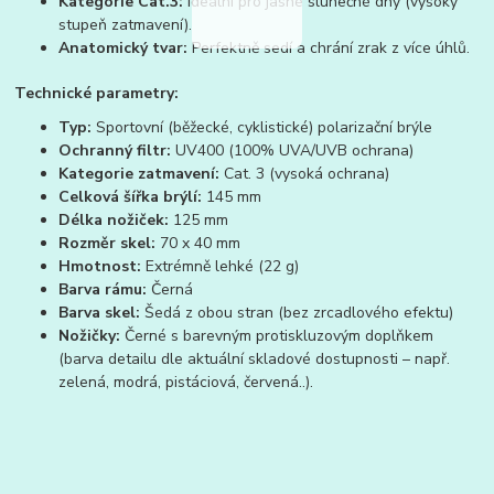
Kategorie Cat.3:
Ideální pro jasné slunečné dny (vysoký
stupeň zatmavení).
Anatomický tvar:
Perfektně sedí a chrání zrak z více úhlů.
Technické parametry:
Typ:
Sportovní (běžecké, cyklistické) polarizační brýle
Ochranný filtr:
UV400 (100% UVA/UVB ochrana)
Kategorie zatmavení:
Cat. 3 (vysoká ochrana)
Celková šířka brýlí:
145 mm
Délka nožiček:
125 mm
Rozměr skel:
70 x 40 mm
Hmotnost:
Extrémně lehké (22 g)
Barva rámu:
Černá
Barva skel:
Šedá z obou stran (bez zrcadlového efektu)
Nožičky:
Černé s barevným protiskluzovým doplňkem
(barva detailu dle aktuální skladové dostupnosti – např.
zelená, modrá, pistáciová, červená..).