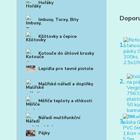
Hořáky
Dopor
Imbusy, Torxy, Bity
Kšiltovky a čepice
1.
Kotouče do úhlové brusky
Lepidla pro tavné pistole
2.
Malířské nářadí a doplňky
Měřiče teploty a vlhkosti
Nářadí multifunkční
3.
Pájky