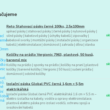
učujeme
Reto Stahovací pásky černé 100ks, 2.5x100mm
upínací pásky | stahovací pásky | černé pásky | nylonové pásky |
sk
silné pásky | kabelové pásky | úchytky kabelů | zipovačky |
kabelové svorky | montážní pásky | instalační pásky | organizace
kabelů | elektroinstalace | domácnost | zahrada | dílna | stavba
Kolíčky na prádlo Vergionic 7963, plastové, 50 kusů,
barevné mix
sk
Kolíčky na prádlo | sponky na prádlo | kolíčky na praní | plastové
kolíčky | barevné kolíčky | Vergionic | 50 kusů | sušení prádla |
domácnost | odolné kolíčky
Izolační páska Global PVC černá 1,6cm × 5,5m
elektrikářská
Izolační páska Global černá PVC elektrikářská 1,6 cm × 5,5 m –
sk
elektro izolačka na kabely, vodiče a opravy elektroinstalace,
plastová elektro páska pro izolaci vodičů, ochranu spojů a
svazkování kabelů