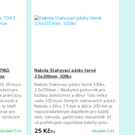
7963,
Nakida Stahovací pásky černé
mix
2,5x200mm, 100ks
63, 50 kusů,
Nakida Stahovací pásky černé 100ks,
řešení pro
2.5x200mm – Nezbytný pomocník pro
a praní jsou
každou domácnost a dílnu! Tato velká
ácnosti a
sada 100 kusů černých stahovacích pásků
ty, kteří
Nakida o šířce 2,5 mm a délce 200 mm je
troje pro
nepostradatelným doplňkem pro každý
je výrobcem
dům, zahradu, garáž nebo staveniště. Ať
už potřebujete uspořádat kabely, prov...
25 Kč
skladem 5 ks
skladem 6 ks
/
ks