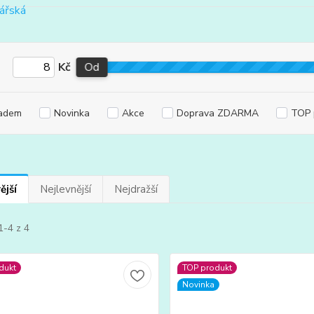
Kč
Od
adem
Novinka
Akce
Doprava ZDARMA
TOP 
ější
Nejlevnější
Nejdražší
1-4 z 4
dukt
TOP produkt
Novinka