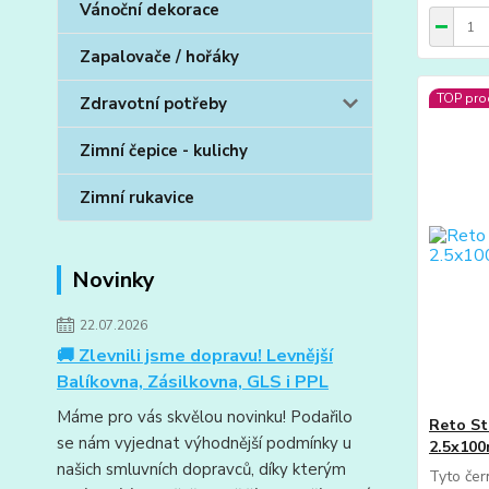
Vánoční dekorace
Zapalovače / hořáky
TOP pro
Zdravotní potřeby
Zimní čepice - kulichy
Zimní rukavice
Novinky
22.07.2026
🚚 Zlevnili jsme dopravu! Levnější
Balíkovna, Zásilkovna, GLS i PPL
Máme pro vás skvělou novinku! Podařilo
Reto St
se nám vyjednat výhodnější podmínky u
2.5x10
našich smluvních dopravců, díky kterým
Tyto čer