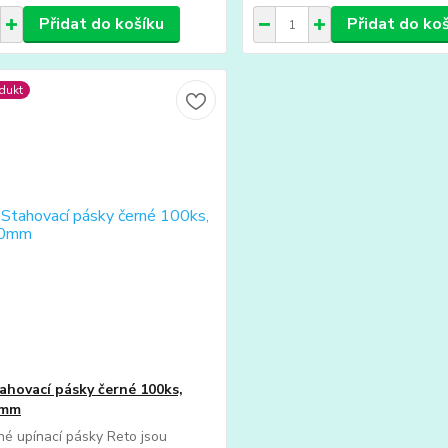
Přidat do košíku
Přidat do ko
dukt
ahovací pásky černé 100ks,
0mm
né upínací pásky Reto jsou