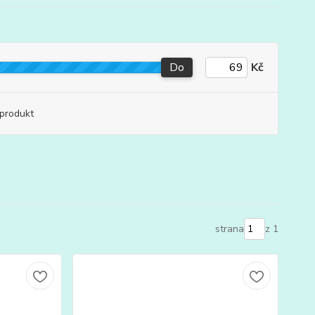
Do
Kč
produkt
strana
z 1