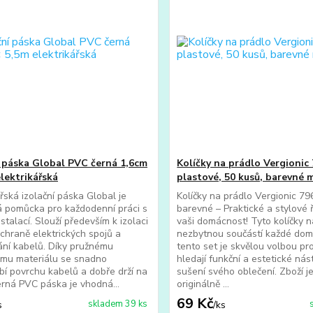
í páska Global PVC černá 1,6cm
Kolíčky na prádlo Vergionic 
elektrikářská
plastové, 50 kusů, barevné 
ářská izolační páska Global je
Kolíčky na prádlo Vergionic 79
á pomůcka pro každodenní práci s
barevné – Praktické a stylové 
stalací. Slouží především k izolaci
vaši domácnost! Tyto kolíčky n
ochraně elektrických spojů a
nezbytnou součástí každé dom
ní kabelů. Díky pružnému
tento set je skvělou volbou pro 
ému materiálu se snadno
hledají funkční a estetické nás
bí povrchu kabelů a dobře drží na
sušení svého oblečení. Zboží 
erná PVC páska je vhodná...
originálně ...
69 Kč
skladem 39 ks
s
/
ks