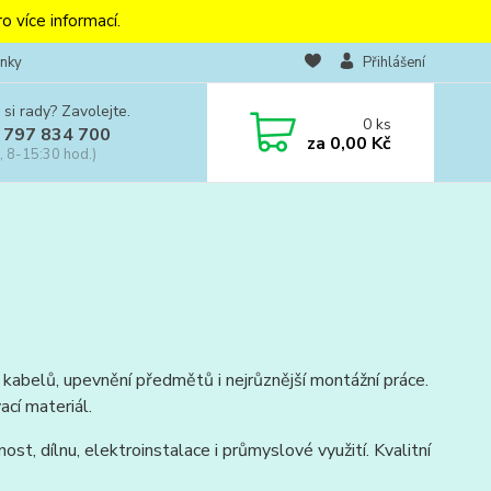
o více informací.
nky
Přihlášení
 si rady? Zavolejte.
0
ks
 797 834 700
za
0,00 Kč
, 8-15:30 hod.)
 kabelů, upevnění předmětů i nejrůznější montážní práce.
ací materiál.
t, dílnu, elektroinstalace i průmyslové využití. Kvalitní