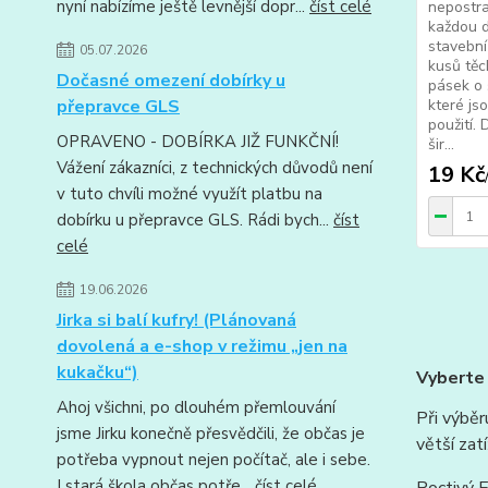
nyní nabízíme ještě levnější dopr...
číst celé
nepostr
každou d
stavební
05.07.2026
kusů těc
Dočasné omezení dobírky u
pásek o 
přepravce GLS
které js
použití.
OPRAVENO - DOBÍRKA JIŽ FUNKČNÍ!
šir...
Vážení zákazníci, z technických důvodů není
19 Kč
v tuto chvíli možné využít platbu na
dobírku u přepravce GLS. Rádi bych...
číst
celé
19.06.2026
Jirka si balí kufry! (Plánovaná
dovolená a e-shop v režimu „jen na
kukačku“)
Vyberte 
Ahoj všichni, po dlouhém přemlouvání
Při výběr
jsme Jirku konečně přesvědčili, že občas je
větší zat
potřeba vypnout nejen počítač, ale i sebe.
I stará škola občas potře...
číst celé