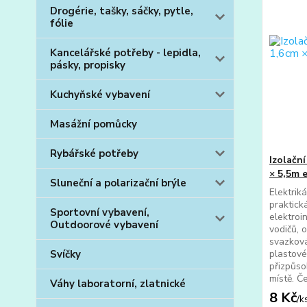
Drogérie, tašky, sáčky, pytle,
fólie
Kancelářské potřeby - lepidla,
pásky, propisky
Kuchyňské vybavení
Masážní pomůcky
Rybářské potřeby
Izolačn
× 5,5m 
Sluneční a polarizační brýle
Elektrik
praktick
Sportovní vybavení,
elektroin
Outdoorové vybavení
vodičů, 
svazková
Svíčky
plastov
přizpůso
místě. Č
Váhy laboratorní, zlatnické
8 Kč
/
k