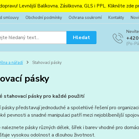
 dopravu! Levnější Balíkovna, Zásilkovna, GLS i PPL. Klikněte zde pr
od smlouvy
Obchodní podmínky
Ochrana soukromí
Kontakty
Novi
Nevíte
Hledat
+420
(Po-Pá
ílna a nářadí
Stahovací pásky
ovací pásky
é stahovací pásky pro každé použití
 pásky představují jednoduché a spolehlivé řešení pro organizaci
ké pevnosti a snadné manipulaci patří mezi nejoblíbenější spojov
 naleznete pásky různých délek, šířek i barev vhodné pro domácnos
išťuje vysokou odolnost a dlouhou životnost.