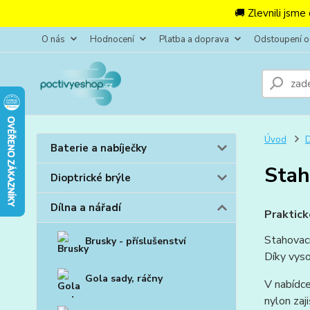
🚚 Zlevnili jsme
O nás
Hodnocení
Platba a doprava
Odstoupení 
Úvod
D
Baterie a nabíječky
Stah
Dioptrické brýle
Dílna a nářadí
Praktick
Stahovací
Brusky - příslušenství
Díky vyso
Gola sady, ráčny
V nabídce
nylon zaj