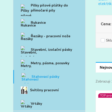
Pilky pilové plátky do
přímočaré pily
Rukavice
Cena:
Řezáky - pracovní nože
Skl
Stavební, izolační pásky
Metry, pásma, posuvky
Nejnov
Stahovací pásky
Zobrazuji 
Svítilny pracovní
TOP pro
Vrtáky