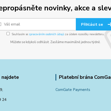
epropásněte novinky, akce a slev
Přihlásit se
Souhlasím se
zpracováním osobních údajů
za účelem rozesílky newsletteru.
Můžete se kdykoli odhlásit. Zasíláme maximálně jednou týdně.
 najdete
Platební brána ComGa
9,
ComGate Payments
9 24