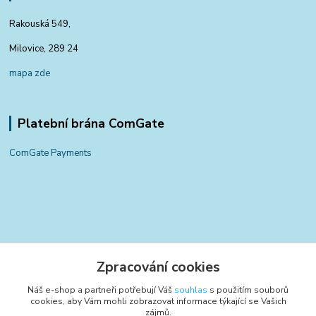
Rakouská 549,
Milovice, 289 24
mapa zde
Platební brána ComGate
ComGate Payments
Kontakty
Zpracování cookies
+420 797 834 700
Náš e-shop a partneři potřebují Váš
souhlas
s použitím souborů
(Po-Pá, 8-15:30 hod.)
cookies, aby Vám mohli zobrazovat informace týkající se Vašich
zájmů.