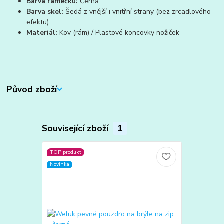
Barva rámečku:
Černá
Barva skel:
Šedá z vnější i vnitřní strany (bez zrcadlového
efektu)
Materiál:
Kov (rám) / Plastové koncovky nožiček
Původ zboží
Související zboží
1
TOP produkt
Novinka