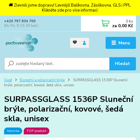
🚚 Zlevnili jsme dopravu! Levnější Balíkovna, Zásilkovna, GLS i PPL.
Klikněte zde pro více informací.
0
ks
+420 797 834 700
za
0,00 Kč
(Po-Pá, 8-15:30 hod.)
Menu
Hledat
Úvod
Sluneční a polarizační brýle
SURPASSGLASS 1536P Sluneční
brýle, polarizační, kovové, šedá skla, unisex
SURPASSGLASS 1536P Sluneční
brýle, polarizační, kovové, šedá
skla, unisex
Novinka
TOP produkt