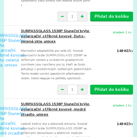
zpracovaný zlatý kovový rám dodává brýlím punc
l...
Přidat do košíku
SURPASSGLASS 1536P Sluneční brýle,
skladem 3 ks
polarizační, stříbrné kovové, žluto-
zelená skla, unisex
Maximální adaptabilita pro vaše oči. Kovové
149 Kč
/
ks
polarizační brýle SURPASSGLASS 1536P se
stříbrným rámem a unikátním gradientním
zorníkem jsou navrženy pro ty, kteří se často
pohybují v proměnlivých světelných podmínkách.
Tento model vyniká speciálním přechodovým
sklem, které reaguje na potřeby sportovců...
Přidat do košíku
SURPASSGLASS 1536P Sluneční brýle,
skladem 1 ks
polarizační, stříbrné kovové, modré
zrcadlo, unisex
Ledově klidný styl a dokonalá ochrana. Kovové
149 Kč
/
ks
polarizační brýle SURPASSGLASS 1536P se
stříbrnými obroučkami a efektním modrým