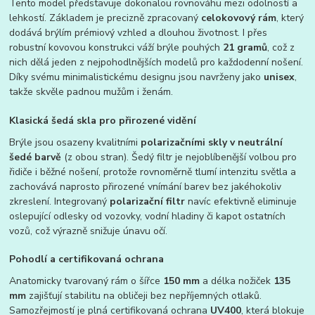
Tento model představuje dokonalou rovnováhu mezi odolností a
lehkostí. Základem je precizně zpracovaný
celokovový rám
, který
dodává brýlím prémiový vzhled a dlouhou životnost. I přes
robustní kovovou konstrukci váží brýle pouhých
21 gramů
, což z
nich dělá jeden z nejpohodlnějších modelů pro každodenní nošení.
Díky svému minimalistickému designu jsou navrženy jako
unisex
,
takže skvěle padnou mužům i ženám.
Klasická šedá skla pro přirozené vidění
Brýle jsou osazeny kvalitními
polarizačními skly v neutrální
šedé barvě
(z obou stran). Šedý filtr je nejoblíbenější volbou pro
řidiče i běžné nošení, protože rovnoměrně tlumí intenzitu světla a
zachovává naprosto přirozené vnímání barev bez jakéhokoliv
zkreslení. Integrovaný
polarizační filtr
navíc efektivně eliminuje
oslepující odlesky od vozovky, vodní hladiny či kapot ostatních
vozů, což výrazně snižuje únavu očí.
Pohodlí a certifikovaná ochrana
Anatomicky tvarovaný rám o šířce
150 mm
a délka nožiček
135
mm
zajišťují stabilitu na obličeji bez nepříjemných otlaků.
Samozřejmostí je plná certifikovaná ochrana
UV400
, která blokuje