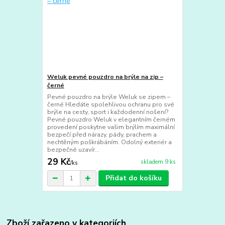
Weluk pevné pouzdro na brýle na zip –
černé
Pevné pouzdro na brýle Weluk se zipem –
černé Hledáte spolehlivou ochranu pro své
brýle na cesty, sport i každodenní nošení?
Pevné pouzdro Weluk v elegantním černém
provedení poskytne vašim brýlím maximální
bezpečí před nárazy, pády, prachem a
nechtěným poškrábáním. Odolný exteriér a
bezpečné uzavír...
29 Kč
skladem 9 ks
/
ks
Přidat do košíku
Zboží zařazeno v kategoriích