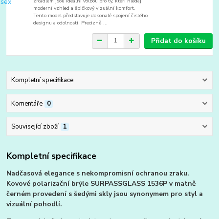
zrcadlem jsou ideální volbou pro ty, kteří hledají
moderní vzhled a špičkový vizuální komfort.
Tento model představuje dokonalé spojení čistého
designu a odolnosti. Precizně ...
Přidat do košíku
Kompletní specifikace
Komentáře
0
Související zboží
1
Kompletní specifikace
Nadčasová elegance s nekompromisní ochranou zraku.
Kovové polarizační brýle SURPASSGLASS 1536P v matně
černém provedení s šedými skly jsou synonymem pro styl a
vizuální pohodlí.