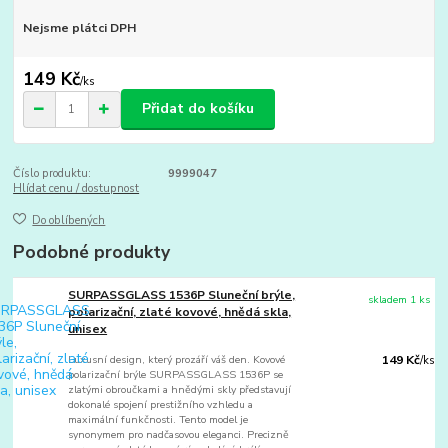
Nejsme plátci DPH
149 Kč
/
ks
Přidat do košíku
Číslo produktu:
9999047
Hlídat cenu / dostupnost
Do oblíbených
Podobné produkty
SURPASSGLASS 1536P Sluneční brýle,
skladem 1 ks
polarizační, zlaté kovové, hnědá skla,
unisex
Luxusní design, který prozáří váš den. Kovové
149 Kč
/
ks
polarizační brýle SURPASSGLASS 1536P se
zlatými obroučkami a hnědými skly představují
dokonalé spojení prestižního vzhledu a
maximální funkčnosti. Tento model je
synonymem pro nadčasovou eleganci. Precizně