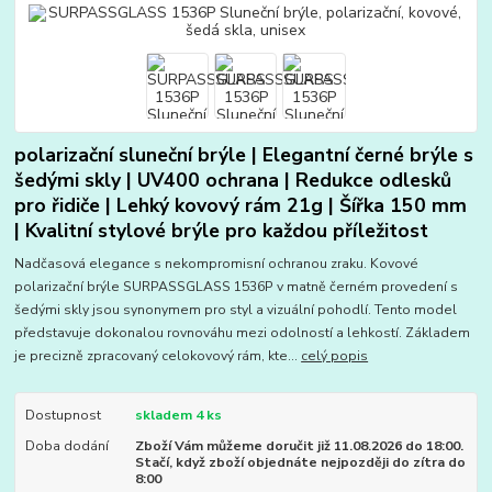
polarizační sluneční brýle | Elegantní černé brýle s
šedými skly | UV400 ochrana | Redukce odlesků
pro řidiče | Lehký kovový rám 21g | Šířka 150 mm
| Kvalitní stylové brýle pro každou příležitost
Nadčasová elegance s nekompromisní ochranou zraku. Kovové
polarizační brýle SURPASSGLASS 1536P v matně černém provedení s
šedými skly jsou synonymem pro styl a vizuální pohodlí. Tento model
představuje dokonalou rovnováhu mezi odolností a lehkostí. Základem
je precizně zpracovaný celokovový rám, kte...
celý popis
Dostupnost
skladem 4 ks
Doba dodání
Zboží Vám můžeme doručit již 11.08.2026 do 18:00.
Stačí, když zboží objednáte nejpozději do zítra do
8:00