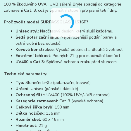
100 % škodlivého UVA i UVB záření. Brýle spadají do kategorie
zatmavení
Cat. 3
, což je optimální stupeň pro jasné letní dny.
Proč zvolit model SURPASSGLASS 1536P?
Unisex styl:
Nadčasový design, který sluší každému.
Šedá polarizační skla:
Nejpřirozenější podání barev a
ostré vidění bez odlesků.
Kovová konstrukce:
Vysoká odolnost a dlouhá životnost.
Extrémní lehkost:
Pouhých 21 g pro maximální komfort.
UV400 a Cat.3:
Špičková ochrana zraku před sluncem.
Technické parametry:
Typ:
Sluneční brýle (polarizační, kovové)
Určení:
Unisex (pánské i dámské)
Ochranný filtr:
UV400 (100% UVA/UVB ochrana)
Kategorie zatmavení:
Cat. 3 (vysoká ochrana)
Celková šířka brýlí:
150 mm
Délka nožiček:
135 mm
Rozměr skel:
60 x 45 mm
Hmotnost:
21 g