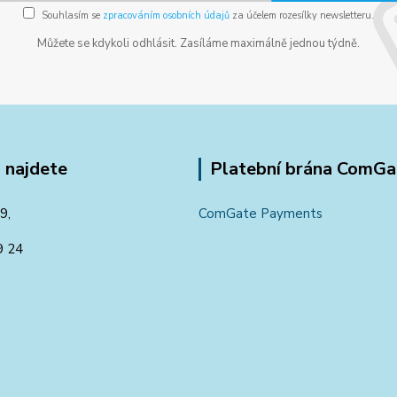
Souhlasím se
zpracováním osobních údajů
za účelem rozesílky newsletteru.
Můžete se kdykoli odhlásit. Zasíláme maximálně jednou týdně.
 najdete
Platební brána ComGa
9,
ComGate Payments
9 24