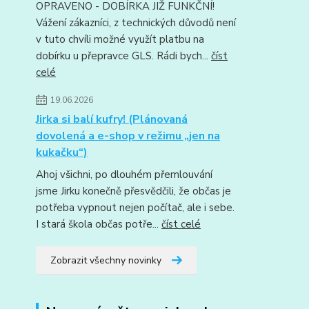
OPRAVENO - DOBÍRKA JIŽ FUNKČNÍ!
Vážení zákazníci, z technických důvodů není
v tuto chvíli možné využít platbu na
dobírku u přepravce GLS. Rádi bych...
číst
celé
19.06.2026
Jirka si balí kufry! (Plánovaná
dovolená a e-shop v režimu „jen na
kukačku“)
Ahoj všichni, po dlouhém přemlouvání
jsme Jirku konečně přesvědčili, že občas je
potřeba vypnout nejen počítač, ale i sebe.
I stará škola občas potře...
číst celé
Zobrazit všechny novinky