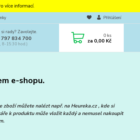
o více informací.
nky
Přihlášení
 si rady? Zavolejte.
0
ks
 797 834 700
za
0,00 Kč
, 8-15:30 hod.)
em e-shopu.
zboží můžete nalézt např. na Heureka.cz , kde si
ře k produktu může vložit každý a nemusel nakoupit
m.