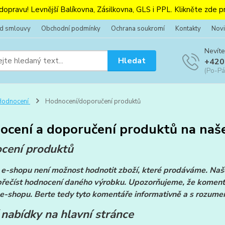
 dopravu! Levnější Balíkovna, Zásilkovna, GLS i PPL. Klikněte zde pr
od smlouvy
Obchodní podmínky
Ochrana soukromí
Kontakty
Novi
Nevíte
Hledat
+420
(Po-Pá
Hodnocení
Hodnocení/doporučení produktů
ocení a doporučení produktů na naš
cení produktů
e-shopu není možnost hodnotit zboží, které prodáváme. Naše 
řečíst hodnocení daného výrobku. Upozorňujeme, že komentá
e-shopu. Berte tedy tyto komentáře informativně a s rozume
 nabídky na hlavní stránce