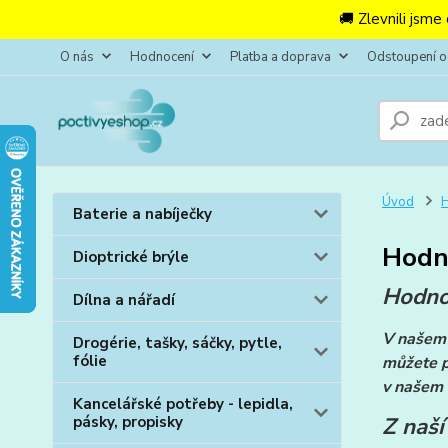
🚚 Zlevnili jsme
O nás
Hodnocení
Platba a doprava
Odstoupení 
Úvod
Baterie a nabíječky
Hodn
Dioptrické brýle
Hodno
Dílna a nářadí
V našem 
Drogérie, tašky, sáčky, pytle,
fólie
můžete p
v našem 
Kancelářské potřeby - lepidla,
Z naší
pásky, propisky