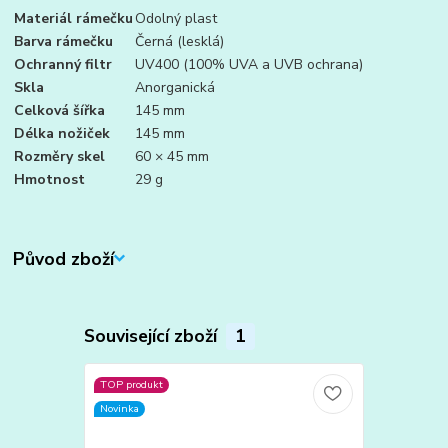
Materiál rámečku
Odolný plast
Barva rámečku
Černá (lesklá)
Ochranný filtr
UV400 (100% UVA a UVB ochrana)
Skla
Anorganická
Celková šířka
145 mm
Délka nožiček
145 mm
Rozměry skel
60 × 45 mm
Hmotnost
29 g
Původ zboží
Související zboží
1
TOP produkt
Novinka