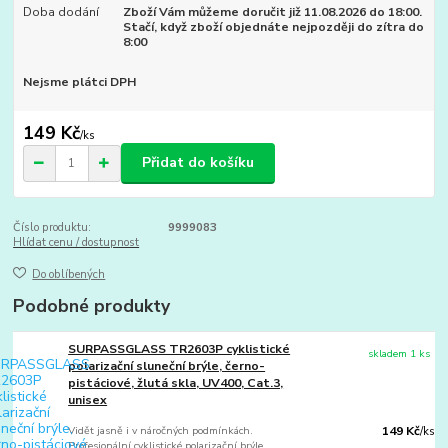
Doba dodání
Zboží Vám můžeme doručit již 11.08.2026 do 18:00.
Stačí, když zboží objednáte nejpozději do zítra do
8:00
Nejsme plátci DPH
149 Kč
/
ks
Přidat do košíku
Číslo produktu:
9999083
Hlídat cenu / dostupnost
Do oblíbených
Podobné produkty
SURPASSGLASS TR2603P cyklistické
skladem 1 ks
polarizační sluneční brýle, černo-
pistáciové, žlutá skla, UV400, Cat.3,
unisex
Vidět jasně i v náročných podmínkách.
149 Kč
/
ks
Profesionální cyklistické polarizační brýle