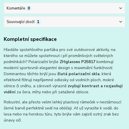
Komentáře
0
Související zboží
1
Kompletní specifikace
Hledáte spolehlivého parťáka pro své outdoorové aktivity, na
kterého se můžete spolehnout i při proměnlivých světelných
podmínkách? Polarizační brýle
ZHglasses P25817
kombinují
moderní sportovně-elegantní design s maximální funkčností.
Dominantou těchto brýlí jsou
žlutá polarizační skla
, která
efektivně filtrují nepříjemné odlesky od vodních ploch, mokré
silnice či sněhu, a zároveň výrazně
zvyšují kontrast a rozjasňují
vidění
za šera, mlhy nebo při zatažené obloze.
Robustní, ale přesto velmi lehký plastový rámeček v nestárnoucí
černé barvě perfektně sedí na obličeji. Ať už vyrazíte k vodě, do
lesa nebo na horskou túru, tyto brýle vám zajistí ostrý zrak bez
únavy očí.