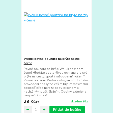
Weluk pevné pouzdro na brýle na zip –
černé
Pevné pouzdro na brýle Weluk se zipem –
černé Hledáte spolehlivou ochranu pro své
brýle na cesty, sport i každodenní nošení?
Pevné pouzdro Weluk v elegantním černém
provedení poskytne vašim brýlím maximální
bezpečí před nárazy, pády, prachem a
nechtěným poškrábáním. Odolný exteriér a
bezpečné uzavír...
29 Kč
skladem 9 ks
/
ks
Přidat do košíku