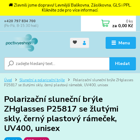
🚚 Zlevnili jsme dopravu! Levnější Balíkovna, Zásilkovna, GLS i PPL.
Klikněte zde pro více informací.
0
ks
+420 797 834 700
za
0,00 Kč
(Po-Pá, 8-15:30 hod.)
Menu
Hledat
Úvod
Sluneční a polarizační brýle
Polarizační sluneční brýle ZHglasses
P25817 se žlutými skly, černý plastový rámeček, UV400, unisex
Polarizační sluneční brýle
ZHglasses P25817 se žlutými
skly, černý plastový rámeček,
UV400, unisex