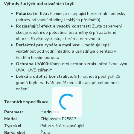
Výhody žlutých polarizačních brýlí
Polarizační filtr:
Eliminuje oslepující horizontální odlesky
(odrazy od vodní hladiny, lesklých předmětů).
Rozjasňující efekt a vysoký kontrast:
Žluté zabarvení
skel je ideální do polostínu, lesa, mlhy či při zatažené
obloze. Skvěle vykresluje terén a nerovnosti.
Perfektní pro rybáře a myslivce:
Umožňuje lepší
viditelnost pod vodní hladinu a usnadňuje orientaci v
hustém lesním porostu.
Ochrana UV400:
Kompletní ochrana zraku před škodlivým
UVA i UVB zářením.
Lehká a odolná konstrukce:
S hmotností pouhých 29
gramů brýle na tváři téměř neucítíte ani při celodenním
nošení.
Technické specifikace
Parametr
Hodnota
Model
ZHglasses P25817
Typ skel
Polarizační, rozjasňující
Barva skel
Žlutá