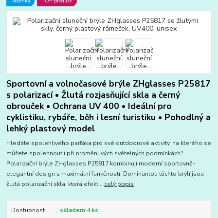
Novinka
TOP produkt
Sportovní a volnočasové brýle ZHglasses P25817
s polarizací • Žlutá rozjasňující skla a černý
obrouček • Ochrana UV 400 • Ideální pro
cyklistiku, rybáře, běh i lesní turistiku • Pohodlný a
lehký plastový model
Hledáte spolehlivého parťáka pro své outdoorové aktivity, na kterého se
můžete spolehnout i při proměnlivých světelných podmínkách?
Polarizační brýle ZHglasses P25817 kombinují moderní sportovně-
elegantní design s maximální funkčností. Dominantou těchto brýlí jsou
žlutá polarizační skla, která efekt...
celý popis
Dostupnost
skladem 4 ks