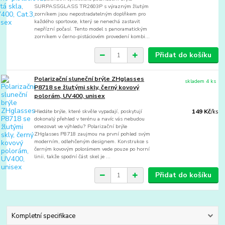
SURPASSGLASS TR2603P s výrazným žlutým
zorníkem jsou nepostradatelným doplňkem pro
každého sportovce, který se nenechá zastavit
nepřízní počasí. Tento model s panoramatickým
zorníkem v černo-pistáciovém provedení kombi...
Přidat do košíku
Polarizační sluneční brýle ZHglasses
skladem 4 ks
P8718 se žlutými skly, černý kovový
polorám, UV400, unisex
Hledáte brýle, které skvěle vypadají, poskytují
149 Kč
/
ks
dokonalý přehled v terénu a navíc vás nebudou
omezovat ve výhledu? Polarizační brýle
ZHglasses P8718 zaujmou na první pohled svým
moderním, odlehčeným designem. Konstrukce s
černým kovovým polorámem vede pouze po horní
linii, takže spodní část skel je ...
Přidat do košíku
Kompletní specifikace