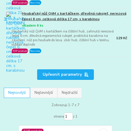
TOP produkt
Novinka
Houbařský nůž QiiM s kartáčkem, dřevěná rukojeť, nerezová
3.
čepel 6 cm, celková délka 17 cm, s karabinou
skladem 6 ks
Houbařský nůž QiiM s kartáčkem na čištění hub, zahnutá nerezová
čepel 6 cm, dřevěná ergonomická rukojeť, praktická karabina na
129 Kč
zavěšení, nůž pro houbaře do lesa, sběr hub, čištění hub v terénu,
outdoor doplněk
TOP produkt
Novinka
Upřesnit parametry
Nejnovější
Nejlevnější
Nejdražší
Zobrazuji 1-7 z 7
strana
z 1
TOP produkt