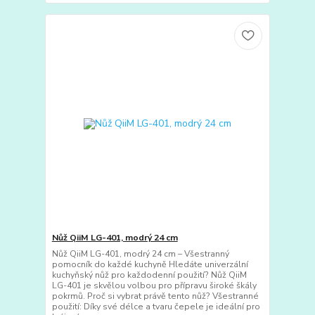
Nůž QiiM LG-401, modrý 24 cm
Nůž QiiM LG-401, modrý 24 cm – Všestranný
pomocník do každé kuchyně Hledáte univerzální
kuchyňský nůž pro každodenní použití? Nůž QiiM
LG-401 je skvělou volbou pro přípravu široké škály
pokrmů. Proč si vybrat právě tento nůž? Všestranné
použití: Díky své délce a tvaru čepele je ideální pro