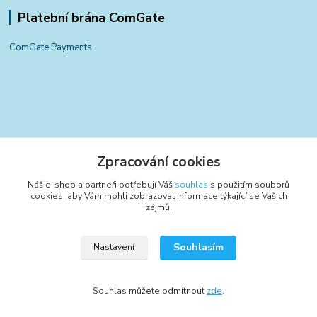
Platební brána ComGate
ComGate Payments
Kontakty
Zpracování cookies
+420 797 834 700
Náš e-shop a partneři potřebují Váš
souhlas
s použitím souborů
(Po-Pá, 8-15:30 hod.)
cookies, aby Vám mohli zobrazovat informace týkající se Vašich
zájmů.
info@poctivyeshop.cz
Souhlasím
Nastavení
Souhlas můžete odmítnout
zde
.
Vytvořeno na
Eshop-rychle.cz