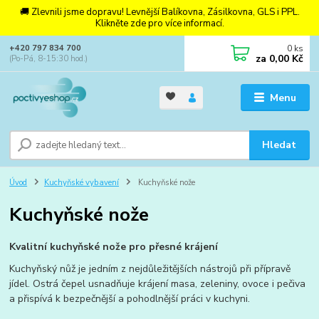
🚚 Zlevnili jsme dopravu! Levnější Balíkovna, Zásilkovna, GLS i PPL.
Klikněte zde pro více informací.
0
ks
+420 797 834 700
za
0,00 Kč
(Po-Pá, 8-15:30 hod.)
Menu
Hledat
Úvod
Kuchyňské vybavení
Kuchyňské nože
Kuchyňské nože
Kvalitní kuchyňské nože pro přesné krájení
Kuchyňský nůž je jedním z nejdůležitějších nástrojů při přípravě
jídel. Ostrá čepel usnadňuje krájení masa, zeleniny, ovoce i pečiva
a přispívá k bezpečnější a pohodlnější práci v kuchyni.