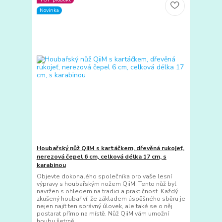
Novinka
Houbařský nůž QiiM s kartáčkem, dřevěná rukojeť,
nerezová čepel 6 cm, celková délka 17 cm, s
karabinou
Objevte dokonalého společníka pro vaše lesní
výpravy s houbařským nožem QiiM. Tento nůž byl
navržen s ohledem na tradici a praktičnost. Každý
zkušený houbař ví, že základem úspěšného sběru je
nejen najít ten správný úlovek, ale také se o něj
postarat přímo na místě. Nůž QiiM vám umožní
houbu šetrně ...