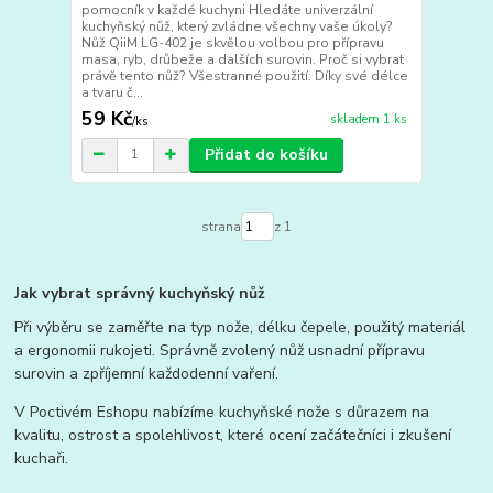
pomocník v každé kuchyni Hledáte univerzální
kuchyňský nůž, který zvládne všechny vaše úkoly?
Nůž QiiM LG-402 je skvělou volbou pro přípravu
masa, ryb, drůbeže a dalších surovin. Proč si vybrat
právě tento nůž? Všestranné použití: Díky své délce
a tvaru č...
59 Kč
skladem 1 ks
/
ks
Přidat do košíku
strana
z 1
Jak vybrat správný kuchyňský nůž
Při výběru se zaměřte na typ nože, délku čepele, použitý materiál
a ergonomii rukojeti. Správně zvolený nůž usnadní přípravu
surovin a zpříjemní každodenní vaření.
V Poctivém Eshopu nabízíme kuchyňské nože s důrazem na
kvalitu, ostrost a spolehlivost, které ocení začátečníci i zkušení
kuchaři.