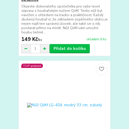
Objevte dokonalého společníka pro vaše lesní
výpravy s houbařským nožem QiiM. Tento nůž byl
navržen s ohledem na tradici a praktičnost. Každý
zkušený houbař ví, že základem úspěšného sběru je
nejen najít ten správný úlovek, ale také se o něj
postarat přímo na místě. Nůž QiiM vám umožní
houbu šetrně...
149 Kč
skladem 6 ks
/
ks
Přidat do košíku
TOP produkt