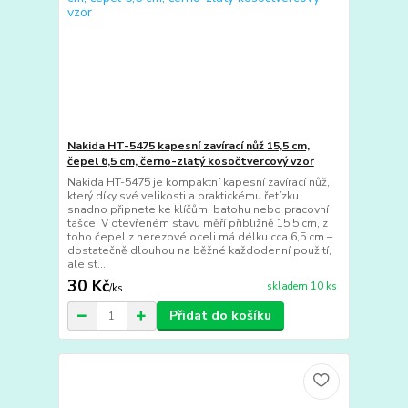
Nakida HT-5475 kapesní zavírací nůž 15,5 cm,
čepel 6,5 cm, černo-zlatý kosočtvercový vzor
Nakida HT-5475 je kompaktní kapesní zavírací nůž,
který díky své velikosti a praktickému řetízku
snadno připnete ke klíčům, batohu nebo pracovní
tašce. V otevřeném stavu měří přibližně 15,5 cm, z
toho čepel z nerezové oceli má délku cca 6,5 cm –
dostatečně dlouhou na běžné každodenní použití,
ale st...
30 Kč
skladem 10 ks
/
ks
Přidat do košíku