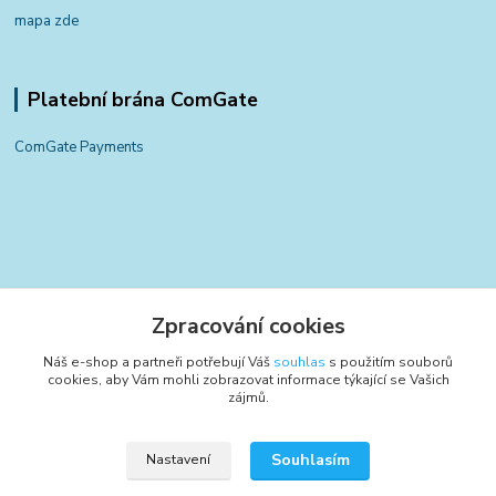
mapa zde
Platební brána ComGate
ComGate Payments
Kontakty
Zpracování cookies
+420 797 834 700
Náš e-shop a partneři potřebují Váš
souhlas
s použitím souborů
(Po-Pá, 8-15:30 hod.)
cookies, aby Vám mohli zobrazovat informace týkající se Vašich
zájmů.
info@poctivyeshop.cz
Souhlasím
Nastavení