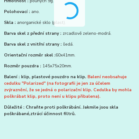
Hmotnost :
pouhých 9g.
Polohovací :
ano.
Skla :
anorganické sklo (plast).
Barva skel z přední strany :
zrcadlově zeleno-modrá.
Barva skel z vnitřní strany :
šedá.
Orientační rozměr skel :
60x41mm.
Rozměr pouzdra :
145x75x20mm.
Balení : klip, plastové pouzdro na klip.
Balení neobsahuje
cedulku "Polarized" (na fotografii je jen za účelem
zvýraznění, že se jedná o polarizační klip. Cedulka by mohla
poškrábat klip, proto není u klipu přibalena).
Důležité : Chraňte proti poškrábání. Jakmile jsou skla
poškrábané,ztrácí účinnost filtrů.