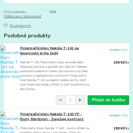
Číslo produktu:
530
Hlídat cenu / dostupnost
Do oblíbených
Podobné produkty
Polarizační klips Nakida T-141 na
skladem 4 ks
dioptrické brýle šedý
Nakida T-141 Polarizační klips na brýle šedý -
150 Kč
/
ks
dokonalá ochrana a pohodlí pro vaše oči Hledáte
praktické a efektivní řešení pro ochranu očí před
sluncem a nepříjemným oslněním? Polarizační
klip Nakida T-141 je ideální volbou pro ty, kteří
nosí dioptrické brýle a chtějí si užít slunečné dny
bez kompr...
Přidat do košíku
Polarizační klips Nakida T-143 YP -
skladem 7 ks
žlutý, 60x41mm - Zlepšuje kontrast
Polarizační klips Nakida T-143 – Jasný výhled za
190 Kč
/
ks
každého počasí Verze s pouzdrem. Trápí vás