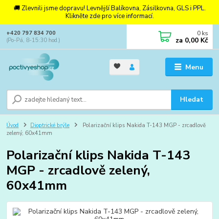
🚚 Zlevnili jsme dopravu! Levnější Balíkovna, Zásilkovna, GLS i PPL.
Klikněte zde pro více informací.
0
ks
+420 797 834 700
za
0,00 Kč
(Po-Pá, 8-15:30 hod.)
Menu
Hledat
Úvod
Dioptrické brýle
Polarizační klips Nakida T-143 MGP - zrcadlově
zelený, 60x41mm
Polarizační klips Nakida T-143
MGP - zrcadlově zelený,
60x41mm