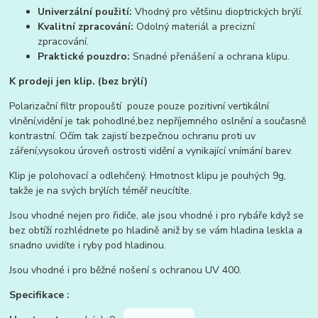
Univerzální použití:
Vhodný pro většinu dioptrických brýlí.
Kvalitní zpracování:
Odolný materiál a precizní
zpracování.
Praktické pouzdro:
Snadné přenášení a ochrana klipu.
K prodeji jen klip. (bez brýlí)
Polarizační filtr propouští pouze pouze pozitivní vertikální
vlnění,vidění je tak pohodlné,bez nepříjemného oslnění a současně
kontrastní. Očím tak zajistí bezpečnou ochranu proti uv
záření,vysokou úroveň ostrosti vidění a vynikající vnímání barev.
Klip je polohovací a odlehčený. Hmotnost klipu je pouhých 9g,
takže je na svých brýlích téměř neucítíte.
Jsou vhodné nejen pro řidiče, ale jsou vhodné i pro rybáře když se
bez obtíží rozhlédnete po hladině aniž by se vám hladina leskla a
snadno uvidíte i ryby pod hladinou.
Jsou vhodné i pro běžné nošení s ochranou UV 400.
Specifikace :