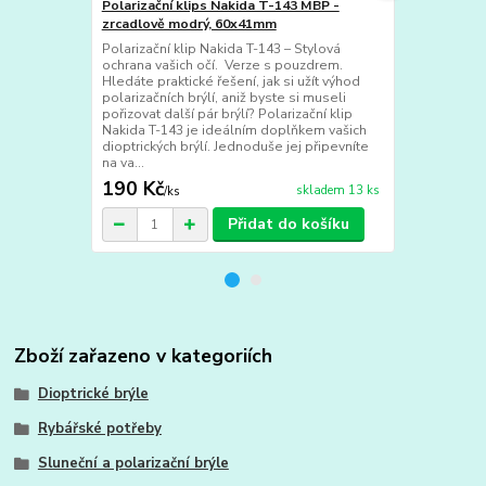
Polarizační klips Nakida T-143 MBP -
Polarizační 
zrcadlově modrý, 60x41mm
zrcadlově č
Polarizační klip Nakida T-143 – Stylová
Polarizační k
ochrana vašich očí. Verze s pouzdrem.
ochrana vaši
Hledáte praktické řešení, jak si užít výhod
Hledáte prakt
polarizačních brýlí, aniž byste si museli
polarizačních
pořizovat další pár brýlí? Polarizační klip
pořizovat dal
Nakida T-143 je ideálním doplňkem vašich
Nakida T-143
dioptrických brýlí. Jednoduše jej připevníte
dioptrických 
na va...
na va...
190 Kč
190 Kč
skladem 13 ks
/
ks
/
ks
Přidat do košíku
Zboží zařazeno v kategoriích
Dioptrické brýle
Rybářské potřeby
Sluneční a polarizační brýle