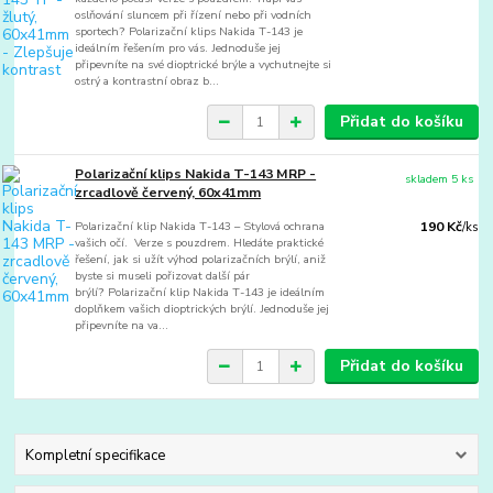
oslňování sluncem při řízení nebo při vodních
sportech? Polarizační klips Nakida T-143 je
ideálním řešením pro vás. Jednoduše jej
připevníte na své dioptrické brýle a vychutnejte si
ostrý a kontrastní obraz b...
Přidat do košíku
Polarizační klips Nakida T-143 MRP -
skladem 5 ks
zrcadlově červený, 60x41mm
Polarizační klip Nakida T-143 – Stylová ochrana
190 Kč
/
ks
vašich očí. Verze s pouzdrem. Hledáte praktické
řešení, jak si užít výhod polarizačních brýlí, aniž
byste si museli pořizovat další pár
brýlí? Polarizační klip Nakida T-143 je ideálním
doplňkem vašich dioptrických brýlí. Jednoduše jej
připevníte na va...
Přidat do košíku
Kompletní specifikace