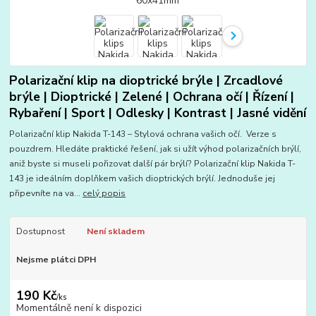
Polarizační klip na dioptrické brýle | Zrcadlové
brýle | Dioptrické | Zelené | Ochrana očí | Řízení |
Rybaření | Sport | Odlesky | Kontrast | Jasné vidění
Polarizační klip Nakida T-143 – Stylová ochrana vašich očí. Verze s
pouzdrem. Hledáte praktické řešení, jak si užít výhod polarizačních brýlí,
aniž byste si museli pořizovat další pár brýlí? Polarizační klip Nakida T-
143 je ideálním doplňkem vašich dioptrických brýlí. Jednoduše jej
připevníte na va...
celý popis
Dostupnost
Není skladem
Nejsme plátci DPH
190 Kč
/
ks
Momentálně není k dispozici