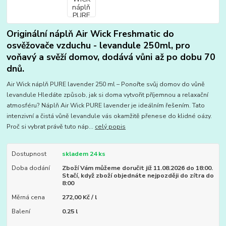
Originální náplň Air Wick Freshmatic do
osvěžovače vzduchu - levandule 250ml, pro
voňavý a svěží domov, dodává vůni až po dobu 70
dnů.
Air Wick náplň PURE lavender 250 ml – Ponořte svůj domov do vůně
levandule Hledáte způsob, jak si doma vytvořit příjemnou a relaxační
atmosféru? Náplň Air Wick PURE lavender je ideálním řešením. Tato
intenzivní a čistá vůně levandule vás okamžitě přenese do klidné oázy.
Proč si vybrat právě tuto náp...
celý popis
Dostupnost
skladem 24 ks
Doba dodání
Zboží Vám můžeme doručit již 11.08.2026 do 18:00.
Stačí, když zboží objednáte nejpozději do zítra do
8:00
Měrná cena
272,00 Kč / l
Balení
0.25 l