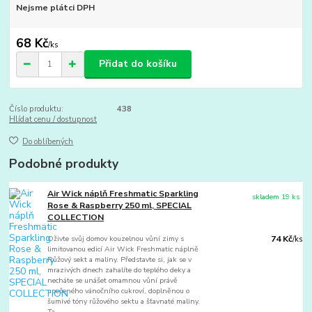
Nejsme plátci DPH
68 Kč
/
ks
Přidat do košíku
Číslo produktu:
438
Hlídat cenu / dostupnost
Do oblíbených
Podobné produkty
Air Wick náplň Freshmatic Sparkling
skladem 19 ks
Rose & Raspberry 250 ml, SPECIAL
COLLECTION
Oživte svůj domov kouzelnou vůní zimy s
74 Kč
/
ks
limitovanou edicí Air Wick Freshmatic náplně
Růžový sekt a maliny. Představte si, jak se v
mrazivých dnech zahalíte do teplého deky a
necháte se unášet omamnou vůní právě
upečeného vánočního cukroví, doplněnou o
šumivé tóny růžového sektu a šťavnaté maliny.
Ta...