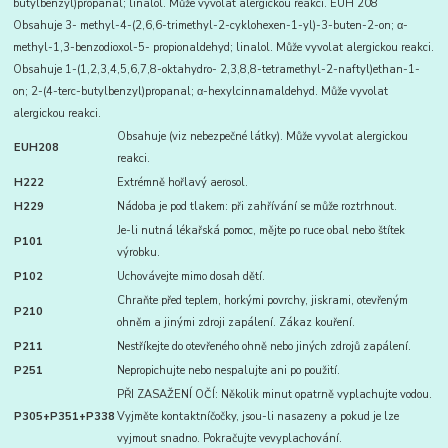
butylbenzyl)propanal; linalol. Může vyvolat alergickou reakci. EUH 208
Obsahuje 3- methyl-4-(2,6,6-trimethyl-2-cyklohexen-1-yl)-3-buten-2-on; α-
methyl-1,3-benzodioxol-5- propionaldehyd; linalol. Může vyvolat alergickou reakci.
Obsahuje 1-(1,2,3,4,5,6,7,8-oktahydro- 2,3,8,8-tetramethyl-2-naftyl)ethan-1-
on; 2-(4-terc-butylbenzyl)propanal; α-hexylcinnamaldehyd. Může vyvolat
alergickou reakci.
Obsahuje (viz nebezpečné látky). Může vyvolat alergickou
EUH208
reakci.
H222
Extrémně hořlavý aerosol.
H229
Nádoba je pod tlakem: při zahřívání se může roztrhnout.
Je-li nutná lékařská pomoc, mějte po ruce obal nebo štítek
P101
výrobku.
P102
Uchovávejte mimo dosah dětí.
Chraňte před teplem, horkými povrchy, jiskrami, otevřeným
P210
ohněm a jinými zdroji zapálení. Zákaz kouření.
P211
Nestříkejte do otevřeného ohně nebo jiných zdrojů zapálení.
P251
Nepropichujte nebo nespalujte ani po použití.
PŘI ZASAŽENÍ OČÍ: Několik minut opatrně vyplachujte vodou.
P305+P351+P338
Vyjměte kontaktníčočky, jsou-li nasazeny a pokud je lze
vyjmout snadno. Pokračujte vevyplachování.