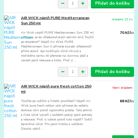
Přidat do košíku
AIR WICK náplň PURE Mediterranean
skladem 23 ks
Sun 250 ml
Air Wick náplň PURE Mediterranean Sun 250 ml
70 Kč
/
ks
– Přenes se do středomořských letních dnů Toužíš
po dovolené? Náplň Air Wick PURE
Mediterranean Sun ti přinese kousek středomoří
přímo domů. Její osvěžující vůně citrusů a
mořského vánku tě přenese na slunnou pláž a
navodí pocit relaxace a klidu. Proč si ...
Přidat do košíku
AIR WICK náplň pure fresh cotton 250
Není skladem
ml
Toužíte po svěžím a čistém prostředí? Náplň Air
68 Kč
/
ks
Wick pure fresh cotton vám přinese do vašeho
domova vůni právě vypraného prádla. Tato jemná
a čistá vůně vytvoří v každém pokoji pocit pohody
a relaxace. Proč si vybrat právě tuto náplň? Svěží
bavlněná vůně: Pro pocit čistoty a svěžesti.
Dlouhá výdrž:...