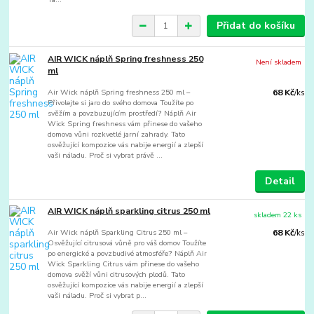
Přidat do košíku
AIR WICK náplň Spring freshness 250
Není skladem
ml
Air Wick náplň Spring freshness 250 ml –
68 Kč
/
ks
Přivolejte si jaro do svého domova Toužíte po
svěžím a povzbuzujícím prostředí? Náplň Air
Wick Spring freshness vám přinese do vašeho
domova vůni rozkvetlé jarní zahrady. Tato
osvěžující kompozice vás nabije energií a zlepší
vaši náladu. Proč si vybrat právě ...
Detail
AIR WICK náplň sparkling citrus 250 ml
skladem 22 ks
Air Wick náplň Sparkling Citrus 250 ml –
68 Kč
/
ks
Osvěžující citrusová vůně pro váš domov Toužíte
po energické a povzbudivé atmosféře? Náplň Air
Wick Sparkling Citrus vám přinese do vašeho
domova svěží vůni citrusových plodů. Tato
osvěžující kompozice vás nabije energií a zlepší
vaši náladu. Proč si vybrat p...