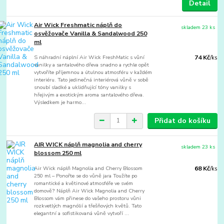
Detail
Air Wick Freshmatic náplň do
skladem 23 ks
osvěžovače Vanilla & Sandalwood 250
ml
S náhradní náplní Air Wick FreshMatic s vůní
74 Kč
/
ks
vanilky a santalového dřeva snadno a rychle opět
vytvoříte příjemnou a útulnou atmosféru v každém
interiéru. Tato jedinečná interiérová vůně v sobě
snoubí sladké a uklidňující tóny vanilky s
hřejivým a exotickým aroma santalového dřeva.
Výsledkem je harmo...
Přidat do košíku
AIR WICK náplň magnolia and cherry
skladem 23 ks
blossom 250 ml
Air Wick náplň Magnolia and Cherry Blossom
68 Kč
/
ks
250 ml – Ponořte se do vůně jara Toužíte po
romantické a květinové atmosféře ve svém
domově? Náplň Air Wick Magnolia and Cherry
Blossom vám přinese do vašeho prostoru vůni
rozkvetlých magnólií a třešňových květů. Tato
elegantní a sofistikovaná vůně vytvoří ...