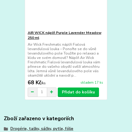
AIR WICK náplň Purple Lavender Meadow
250 ml
Air Wick Freshmatic náplň Fialová
levandulová louka – Ponořte se do vůně
levandulového pole Toužíte po relaxaci a
klidu ve svém domově? Náplň Air Wick
Freshmatic Fialová levandulová louka vám
přinese do vašeho obydlí svěží atmosféru
léta. Jemná vůně levandulového pole vás
okamžitě uklidní a navodí p...
68 Kč
skladem 17 ks
/
ks
Přidat do košíku
Zboží zařazeno v kategoriích
Drogérie, tašky, sáčky, pytle, fólie