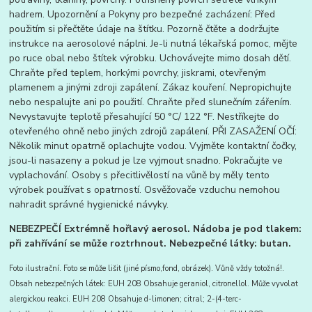
hadrem. Upozornění a Pokyny pro bezpečné zacházení: Před
použitím si přečtěte údaje na štítku. Pozorně čtěte a dodržujte
instrukce na aerosolové náplni. Je-li nutná lékařská pomoc, mějte
po ruce obal nebo štítek výrobku. Uchovávejte mimo dosah dětí.
Chraňte před teplem, horkými povrchy, jiskrami, otevřeným
plamenem a jinými zdroji zapálení. Zákaz kouření. Nepropichujte
nebo nespalujte ani po použití. Chraňte před slunečním zářením.
Nevystavujte teplotě přesahující 50 °C/ 122 °F. Nestříkejte do
otevřeného ohně nebo jiných zdrojů zapálení. PŘI ZASAŽENÍ OČÍ:
Několik minut opatrně oplachujte vodou. Vyjměte kontaktní čočky,
jsou-li nasazeny a pokud je lze vyjmout snadno. Pokračujte ve
vyplachování. Osoby s přecitlivělostí na vůně by měly tento
výrobek používat s opatrností. Osvěžovače vzduchu nemohou
nahradit správné hygienické návyky.
NEBEZPEČÍ Extrémně hořlavý aerosol. Nádoba je pod tlakem:
při zahřívání se může roztrhnout. Nebezpečné látky: butan.
Foto ilustrační. Foto se může lišit (jiné písmo,fond, obrázek). Vůně vždy totožná!.
Obsah nebezpečných látek:
EUH 208 Obsahuje geraniol, citronellol. Může vyvolat
alergickou reakci. EUH 208 Obsahuje d-limonen; citral; 2-(4-terc-