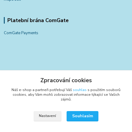
Platební brána ComGate
ComGate Payments
Kontakty
Zpracování cookies
+420 797 834 700
Náš e-shop a partneři potřebují Váš
souhlas
s použitím souborů
(Po-Pá, 8-15:30 hod.)
cookies, aby Vám mohli zobrazovat informace týkající se Vašich
zájmů.
info@poctivyeshop.cz
Souhlasím
Nastavení