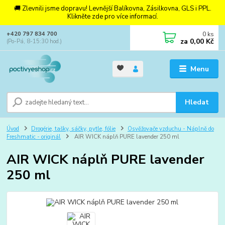
🚚 Zlevnili jsme dopravu! Levnější Balíkovna, Zásilkovna, GLS i PPL.
Klikněte zde pro více informací.
0
ks
+420 797 834 700
za
0,00 Kč
(Po-Pá, 8-15:30 hod.)
Menu
Hledat
Úvod
Drogérie, tašky, sáčky, pytle, fólie
Osvěžovače vzduchu - Náplně do
Freshmatic - originál
AIR WICK náplň PURE lavender 250 ml
AIR WICK náplň PURE lavender
250 ml