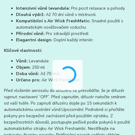
Intenzivní vůně levandule:
Pro pocit relaxace a pohody.
Dlouhá výdrž:
Až 70 dní vůně v místnosti.
Kompatibilní s Air Wick FreshMatic:
Snadné použití s
automatickým osvěžovačem vzduchu.
Přírodní vůně:
Pro zdravější prostředí.
Elegantní design:
Doplní každý interiér.
Klíčové vlastnosti:
Vůně:
Levandule
Objem:
250 ml
Doba vůně:
Až 70 dnů
Určeno pro:
Air Wick FreshMatic
Před vložením aerosolu do difuzéru se přesvědčte, že je difuzér
vypnut: nastavení “OFF”. Před zapnutím, difuzér natočte směrem
od vaší tváře. Po zapnutí difuzéru dojde po 15 sekundách k
automatickému uvolnění vůně.Upozornění: Podrobně si přečtěte
pokyny pro bezpečné zacházení před použitím výrobku. Z
bezpečnostních důvodů, postupujte pečlivě podle pokynů k použití
automatického strojku Air Wick Freshamtic. Nestříkejte na
potraviny, tkaniny, povrchy. Potřísněný povrch setřete vlhkým