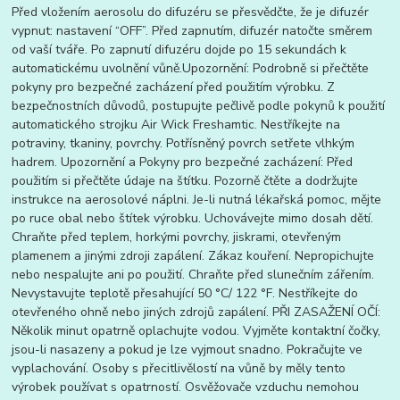
Před vložením aerosolu do difuzéru se přesvědčte, že je difuzér
vypnut: nastavení “OFF”. Před zapnutím, difuzér natočte směrem
od vaší tváře. Po zapnutí difuzéru dojde po 15 sekundách k
automatickému uvolnění vůně.Upozornění: Podrobně si přečtěte
pokyny pro bezpečné zacházení před použitím výrobku. Z
bezpečnostních důvodů, postupujte pečlivě podle pokynů k použití
automatického strojku Air Wick Freshamtic. Nestříkejte na
potraviny, tkaniny, povrchy. Potřísněný povrch setřete vlhkým
hadrem. Upozornění a Pokyny pro bezpečné zacházení: Před
použitím si přečtěte údaje na štítku. Pozorně čtěte a dodržujte
instrukce na aerosolové náplni. Je-li nutná lékařská pomoc, mějte
po ruce obal nebo štítek výrobku. Uchovávejte mimo dosah dětí.
Chraňte před teplem, horkými povrchy, jiskrami, otevřeným
plamenem a jinými zdroji zapálení. Zákaz kouření. Nepropichujte
nebo nespalujte ani po použití. Chraňte před slunečním zářením.
Nevystavujte teplotě přesahující 50 °C/ 122 °F. Nestříkejte do
otevřeného ohně nebo jiných zdrojů zapálení. PŘI ZASAŽENÍ OČÍ:
Několik minut opatrně oplachujte vodou. Vyjměte kontaktní čočky,
jsou-li nasazeny a pokud je lze vyjmout snadno. Pokračujte ve
vyplachování. Osoby s přecitlivělostí na vůně by měly tento
výrobek používat s opatrností. Osvěžovače vzduchu nemohou