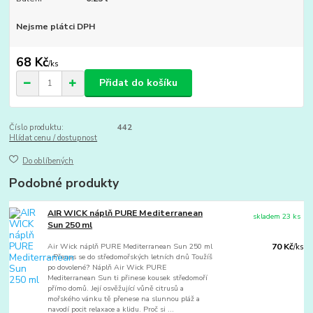
Nejsme plátci DPH
68 Kč
/
ks
Přidat do košíku
Číslo produktu:
442
Hlídat cenu / dostupnost
Do oblíbených
Podobné produkty
AIR WICK náplň PURE Mediterranean
skladem 23 ks
Sun 250 ml
Air Wick náplň PURE Mediterranean Sun 250 ml
70 Kč
/
ks
– Přenes se do středomořských letních dnů Toužíš
po dovolené? Náplň Air Wick PURE
Mediterranean Sun ti přinese kousek středomoří
přímo domů. Její osvěžující vůně citrusů a
mořského vánku tě přenese na slunnou pláž a
navodí pocit relaxace a klidu. Proč si ...