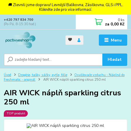
🚚 Zlevnili jsme dopravu! Levnější Balíkovna, Zásilkovna, GLS i PPL.
Klikněte zde pro více informací.
0
ks
+420 797 834 700
za
0,00 Kč
(Po-Pá, 8-15:30 hod.)
Menu
Hledat
Úvod
Drogérie, tašky, sáčky, pytle, fólie
Osvěžovače vzduchu - Náplně do
Freshmatic - originál
AIR WICK náplň sparkling citrus 250 ml
AIR WICK náplň sparkling citrus
250 ml
TOP produkt