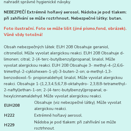
nahradit správné hygienické návyky.
NEBEZPEČÍ Extrémně hořlavý aerosol. Nádoba je pod tlakem:
při zahřívání se může roztrhnout. Nebezpečné látky: butan.
Foto ilustrační. Foto se může lišit (jiné písmo,fond, obrázek).
Vůně vždy totožná!
Obsah nebezpečných látek: EUH 208 Obsahuje geraniol,
citronellol. Může vyvolat alergickou reakci. EUH 208 Obsahuje d-
limonen; citral; 2-(4-terc-butylbenzyl)propanal; linalol. Může
vyvolat alergickou reakci. EUH 208 Obsahuje 3- methyl-4-(2,6,6-
trimethyl-2-cyklohexen-1-yl)-3-buten-2-on; α-methyl-1,3-
benzodioxol-5- propionaldehyd; linalol. Může vyvolat alergickou
reakci. Obsahuje 1-(1,2,3,4,5,6,7,8-oktahydro- 2,3,8,8-tetramethyl-
2-naftyl)ethan-1-on; 2-(4-terc-butylbenzyl)propanal; α-
hexylcinnamaldehyd. Může vyvolat alergickou reakci.
Obsahuje (viz nebezpečné látky). Může vyvolat
EUH208
alergickou reakci.
H222
Extrémně hořlavý aerosol.
Nádoba je pod tlakem: při zahřívání se může
H229
roztrhnout.