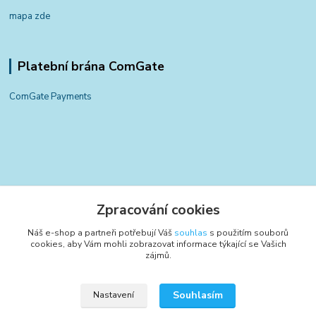
mapa zde
Platební brána ComGate
ComGate Payments
Kontakty
Zpracování cookies
+420 797 834 700
Náš e-shop a partneři potřebují Váš
souhlas
s použitím souborů
(Po-Pá, 8-15:30 hod.)
cookies, aby Vám mohli zobrazovat informace týkající se Vašich
zájmů.
info@poctivyeshop.cz
Souhlasím
Nastavení