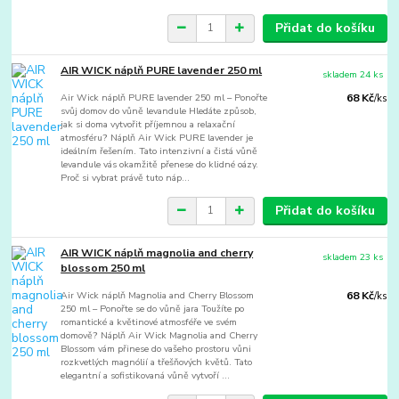
Přidat do košíku
AIR WICK náplň PURE lavender 250 ml
skladem 24 ks
Air Wick náplň PURE lavender 250 ml – Ponořte
68 Kč
/
ks
svůj domov do vůně levandule Hledáte způsob,
jak si doma vytvořit příjemnou a relaxační
atmosféru? Náplň Air Wick PURE lavender je
ideálním řešením. Tato intenzivní a čistá vůně
levandule vás okamžitě přenese do klidné oázy.
Proč si vybrat právě tuto náp...
Přidat do košíku
AIR WICK náplň magnolia and cherry
skladem 23 ks
blossom 250 ml
Air Wick náplň Magnolia and Cherry Blossom
68 Kč
/
ks
250 ml – Ponořte se do vůně jara Toužíte po
romantické a květinové atmosféře ve svém
domově? Náplň Air Wick Magnolia and Cherry
Blossom vám přinese do vašeho prostoru vůni
rozkvetlých magnólií a třešňových květů. Tato
elegantní a sofistikovaná vůně vytvoří ...