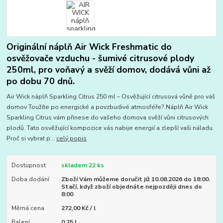
Originální náplň Air Wick Freshmatic do
osvěžovače vzduchu - šumivé citrusové plody
250ml, pro voňavý a svěží domov, dodává vůni až
po dobu 70 dnů.
Air Wick náplň Sparkling Citrus 250 ml – Osvěžující citrusová vůně pro váš
domov Toužíte po energické a povzbudivé atmosféře? Náplň Air Wick
Sparkling Citrus vám přinese do vašeho domova svěží vůni citrusových
plodů. Tato osvěžující kompozice vás nabije energií a zlepší vaši náladu.
Proč si vybrat p...
celý popis
Dostupnost
skladem 22 ks
Doba dodání
Zboží Vám můžeme doručit již 10.08.2026 do 18:00.
Stačí, když zboží objednáte nejpozději dnes do
8:00
Měrná cena
272,00 Kč / l
Balení
0.25 l