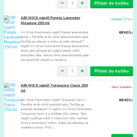
Přidat do košíku
AIR WICK náplň Purple Lavender
skladem 17 ks
Meadow 250 ml
Air Wick Freshmatic náplň Fialová levandulová
68 Kč
/
ks
louka – Ponořte se do vůně levandulového pole
Toužíte po relaxaci a klidu ve svém domově?
Náplň Air Wick Freshmatic Fialová levandulová
louka vám přinese do vašeho obydlí svěží
atmosféru léta. Jemná vůně levandulového pole
vás okamžitě uklidní a navodí p...
Přidat do košíku
AIR WICK náplň Turquoise Oasis 250
Není skladem
ml
Air Wick Freshmatic náplň Turquoise Oasis –
68 Kč
/
ks
Ponořte se do vůně exotické oázy Toužíte po
exotické dovolené? S náplní Air Wick Freshmatic
Turquoise Oasis si ji můžete užít i doma. Tato
náplň uvolňuje svěží a intenzivní vůni mořské
brizy a exotických květin, která vás přenese na
vzdálený ostrov. Proč s...