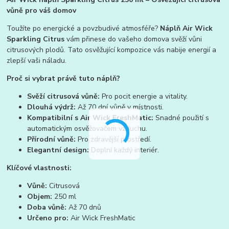
vůně pro váš domov
Toužíte po energické a povzbudivé atmosféře?
Náplň Air Wick
Sparkling Citrus
vám přinese do vašeho domova svěží vůni
citrusových plodů. Tato osvěžující kompozice vás nabije energií a
zlepší vaši náladu.
Proč si vybrat právě tuto náplň?
Svěží citrusová vůně:
Pro pocit energie a vitality.
Dlouhá výdrž:
Až 70 dní vůně v místnosti.
Kompatibilní s Air Wick FreshMatic:
Snadné použití s
automatickým osvěžovačem vzduchu.
Přírodní vůně:
Pro zdravější prostředí.
Elegantní design:
Doplní každý interiér.
Klíčové vlastnosti:
Vůně:
Citrusová
Objem:
250 ml
Doba vůně:
Až 70 dnů
Určeno pro:
Air Wick FreshMatic