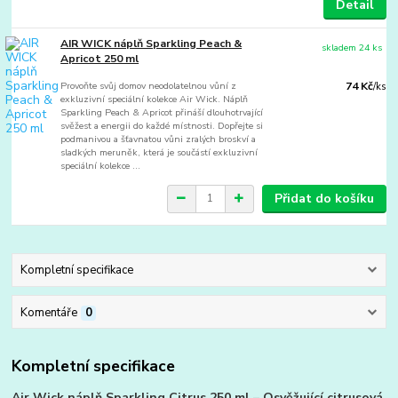
Detail
AIR WICK náplň Sparkling Peach &
skladem 24 ks
Apricot 250 ml
Provoňte svůj domov neodolatelnou vůní z
74 Kč
/
ks
exkluzivní speciální kolekce Air Wick. Náplň
Sparkling Peach & Apricot přináší dlouhotrvající
svěžest a energii do každé místnosti. Dopřejte si
podmanivou a šťavnatou vůni zralých broskví a
sladkých meruněk, která je součástí exkluzivní
speciální kolekce ...
Přidat do košíku
Kompletní specifikace
Komentáře
0
Kompletní specifikace
Air Wick náplň Sparkling Citrus 250 ml – Osvěžující citrusová