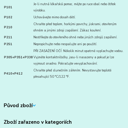
Je-li nutná lékařská pomoc, mějte po ruce obal nebo štítek
P101
výrobku.
P102
Uchovávejte mimo dosah dětí.
Chraňte před teplem, horkými povrchy, jiskrami, otevřeným
P210
ohněm a jinými zdroji zapálení. Zákaz kouření.
P211
Nestříkejte do otevřeného ohně nebo jiných zdrojů zapálení.
P251
Nepropichujte nebo nespalujte ani po použití.
PŘI ZASAŽENÍ OČÍ: Několik minut opatrně vyplachujte vodou.
P305+P351+P338
Vyjměte kontaktníčočky, jsou-li nasazeny a pokud je lze
vyjmout snadno. Pokračujte vevyplachování.
Chraňte před slunečním zářením. Nevystavujte teplotě
P410+P412
přesahující 50 °C/122 °F.
Původ zboží
Zboží zařazeno v kategoriích