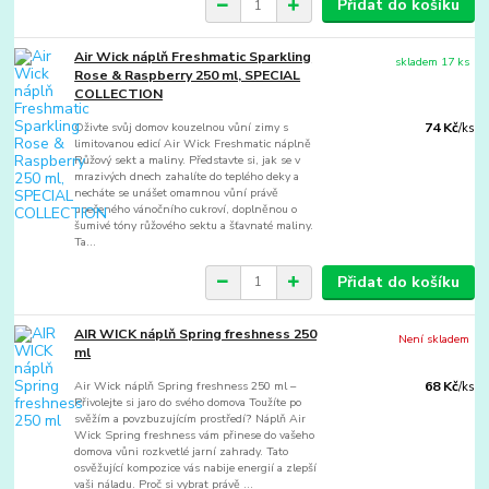
Přidat do košíku
Air Wick náplň Freshmatic Sparkling
skladem 17 ks
Rose & Raspberry 250 ml, SPECIAL
COLLECTION
Oživte svůj domov kouzelnou vůní zimy s
74 Kč
/
ks
limitovanou edicí Air Wick Freshmatic náplně
Růžový sekt a maliny. Představte si, jak se v
mrazivých dnech zahalíte do teplého deky a
necháte se unášet omamnou vůní právě
upečeného vánočního cukroví, doplněnou o
šumivé tóny růžového sektu a šťavnaté maliny.
Ta...
Přidat do košíku
AIR WICK náplň Spring freshness 250
Není skladem
ml
Air Wick náplň Spring freshness 250 ml –
68 Kč
/
ks
Přivolejte si jaro do svého domova Toužíte po
svěžím a povzbuzujícím prostředí? Náplň Air
Wick Spring freshness vám přinese do vašeho
domova vůni rozkvetlé jarní zahrady. Tato
osvěžující kompozice vás nabije energií a zlepší
vaši náladu. Proč si vybrat právě ...