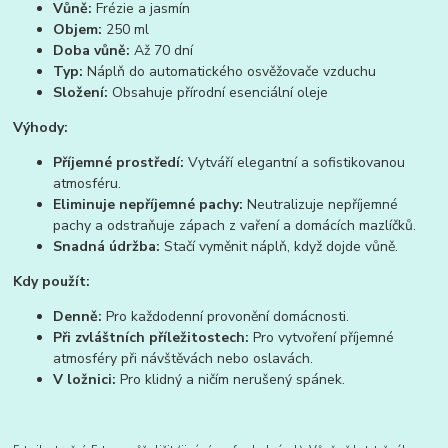
Vůně:
Frézie a jasmín
Objem:
250 ml
Doba vůně:
Až 70 dní
Typ:
Náplň do automatického osvěžovače vzduchu
Složení:
Obsahuje přírodní esenciální oleje
Výhody:
Příjemné prostředí:
Vytváří elegantní a sofistikovanou
atmosféru.
Eliminuje nepříjemné pachy:
Neutralizuje nepříjemné
pachy a odstraňuje zápach z vaření a domácích mazlíčků.
Snadná údržba:
Stačí vyměnit náplň, když dojde vůně.
Kdy použít:
Denně:
Pro každodenní provonění domácnosti.
Při zvláštních příležitostech:
Pro vytvoření příjemné
atmosféry při návštěvách nebo oslavách.
V ložnici:
Pro klidný a ničím nerušený spánek.