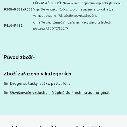
PŘI ZASAŽENÍ OČÍ: Několik minut opatrně vyplachujte vodou.
P305+P351+P338
Vyjměte kontaktníčočky, jsou-li nasazeny a pokud je lze
vyjmout snadno. Pokračujte vevyplachování.
Chraňte před slunečním zářením. Nevystavujte teplotě
P410+P412
přesahující 50 °C/122 °F.
Původ zboží
Zboží zařazeno v kategoriích
Drogérie, tašky, sáčky, pytle, fólie
Osvěžovače vzduchu - Náplně do Freshmatic - originál