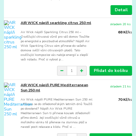
Detail
AIR WICK náplň sparkling citrus 250 ml
skladem 20 ks
Air Wick náplň Sparkling Citrus 250 ml –
68 Kč
/
ks
Osvěžující citrusová vůně pro váš domov Toužíte
po energické a povzbudivé atmosféře? Náplň Air
Wick Sparkling Citrus vám přinese do vašeho
domova svěží vůni citrusových plodů. Tato
osvěžující kompozice vás nabije energií a zlepší
vaši náladu. Proč si vybrat p...
Přidat do košíku
AIR WICK náplň PURE Mediterranean
skladem 21 ks
Sun 250 ml
Air Wick náplň PURE Mediterranean Sun 250 ml
70 Kč
/
ks
– Přenes se do středomořských letních dnů Toužíš
po dovolené? Náplň Air Wick PURE
Mediterranean Sun ti přinese kousek středomoří
přímo domů. Její osvěžující vůně citrusů a
mořského vánku tě přenese na slunnou pláž a
navodí pocit relaxace a klidu. Proč si ...