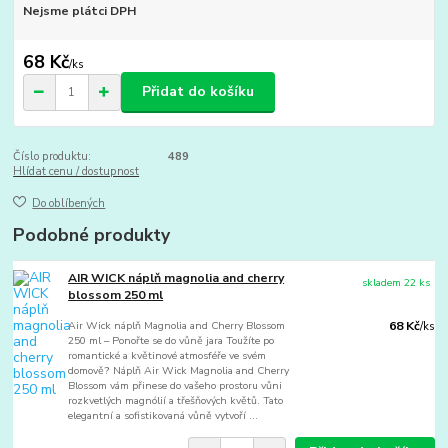
Nejsme plátci DPH
68 Kč
/
ks
Přidat do košíku
Číslo produktu:
489
Hlídat cenu / dostupnost
Do oblíbených
Podobné produkty
AIR WICK náplň magnolia and cherry
skladem 22 ks
blossom 250 ml
Air Wick náplň Magnolia and Cherry Blossom
68 Kč
/
ks
250 ml – Ponořte se do vůně jara Toužíte po
romantické a květinové atmosféře ve svém
domově? Náplň Air Wick Magnolia and Cherry
Blossom vám přinese do vašeho prostoru vůni
rozkvetlých magnólií a třešňových květů. Tato
elegantní a sofistikovaná vůně vytvoří ...