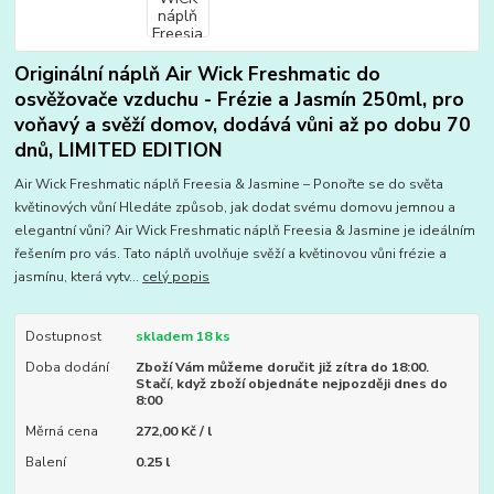
Originální náplň Air Wick Freshmatic do
osvěžovače vzduchu - Frézie a Jasmín 250ml, pro
voňavý a svěží domov, dodává vůni až po dobu 70
dnů, LIMITED EDITION
Air Wick Freshmatic náplň Freesia & Jasmine – Ponořte se do světa
květinových vůní Hledáte způsob, jak dodat svému domovu jemnou a
elegantní vůni? Air Wick Freshmatic náplň Freesia & Jasmine je ideálním
řešením pro vás. Tato náplň uvolňuje svěží a květinovou vůni frézie a
jasmínu, která vytv...
celý popis
Dostupnost
skladem 18 ks
Doba dodání
Zboží Vám můžeme doručit již zítra do 18:00.
Stačí, když zboží objednáte nejpozději dnes do
8:00
Měrná cena
272,00 Kč / l
Balení
0.25 l