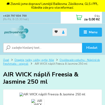
🚚 Zlevnili jsme dopravu! Levnější Balíkovna, Zásilkovna, GLS i PPL.
Klikněte zde pro více informací.
0
ks
+420 797 834 700
za
0,00 Kč
(Po-Pá, 8-15:30 hod.)
Menu
Hledat
Úvod
Drogérie, tašky, sáčky, pytle, fólie
Osvěžovače vzduchu - Náplně do
Freshmatic - originál
AIR WICK náplň Freesia & Jasmine 250 ml
AIR WICK náplň Freesia &
Jasmine 250 ml