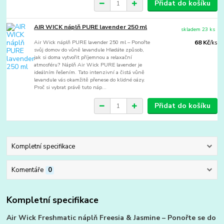
Přidat do košíku
AIR WICK náplň PURE lavender 250 ml
skladem 23 ks
Air Wick náplň PURE lavender 250 ml – Ponořte
68 Kč
/
ks
svůj domov do vůně levandule Hledáte způsob,
jak si doma vytvořit příjemnou a relaxační
atmosféru? Náplň Air Wick PURE lavender je
ideálním řešením. Tato intenzivní a čistá vůně
levandule vás okamžitě přenese do klidné oázy.
Proč si vybrat právě tuto náp...
Přidat do košíku
Kompletní specifikace
Komentáře
0
Kompletní specifikace
Air Wick Freshmatic náplň Freesia & Jasmine – Ponořte se do