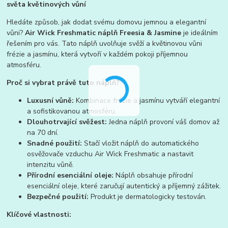
světa květinových vůní
Hledáte způsob, jak dodat svému domovu jemnou a elegantní
vůni?
Air Wick Freshmatic náplň Freesia & Jasmine
je ideálním
řešením pro vás. Tato náplň uvolňuje svěží a květinovou vůni
frézie a jasmínu, která vytvoří v každém pokoji příjemnou
atmosféru.
Proč si vybrat právě tuto náplň?
Luxusní vůně:
Kombinace frézie a jasmínu vytváří elegantní
a sofistikovanou atmosféru.
Dlouhotrvající svěžest:
Jedna náplň provoní váš domov až
na 70 dní.
Snadné použití:
Stačí vložit náplň do automatického
osvěžovače vzduchu Air Wick Freshmatic a nastavit
intenzitu vůně.
Přírodní esenciální oleje:
Náplň obsahuje přírodní
esenciální oleje, které zaručují autentický a příjemný zážitek.
Bezpečné použití:
Produkt je dermatologicky testován.
Klíčové vlastnosti: