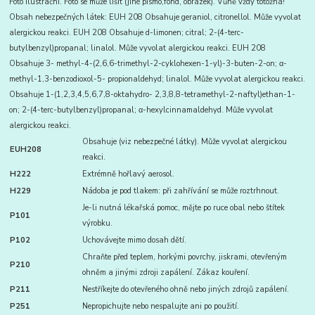
Foto ilustrační. Foto se může lišit (jiné písmo,fond, obrázek). Vůně vždy totožná!
Obsah nebezpečných látek: EUH 208 Obsahuje geraniol, citronellol. Může vyvolat
alergickou reakci. EUH 208 Obsahuje d-limonen; citral; 2-(4-terc-
butylbenzyl)propanal; linalol. Může vyvolat alergickou reakci. EUH 208
Obsahuje 3- methyl-4-(2,6,6-trimethyl-2-cyklohexen-1-yl)-3-buten-2-on; α-
methyl-1,3-benzodioxol-5- propionaldehyd; linalol. Může vyvolat alergickou reakci.
Obsahuje 1-(1,2,3,4,5,6,7,8-oktahydro- 2,3,8,8-tetramethyl-2-naftyl)ethan-1-
on; 2-(4-terc-butylbenzyl)propanal; α-hexylcinnamaldehyd. Může vyvolat
alergickou reakci.
Obsahuje (viz nebezpečné látky). Může vyvolat alergickou
EUH208
reakci.
H222
Extrémně hořlavý aerosol.
H229
Nádoba je pod tlakem: při zahřívání se může roztrhnout.
Je-li nutná lékařská pomoc, mějte po ruce obal nebo štítek
P101
výrobku.
P102
Uchovávejte mimo dosah dětí.
Chraňte před teplem, horkými povrchy, jiskrami, otevřeným
P210
ohněm a jinými zdroji zapálení. Zákaz kouření.
P211
Nestříkejte do otevřeného ohně nebo jiných zdrojů zapálení.
P251
Nepropichujte nebo nespalujte ani po použití.