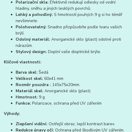
Polarizační skla:
Efektivně redukují odlesky od vodní
hladiny, sněhu a jiných lesklých povrchů.
Lehký a pohodlný:
S hmotností pouhých 9 g si ho téměř
nevšimnete.
Polohovatelný:
Snadno přizpůsobíte podle tvaru vašich
brýlí.
Odolný materiál:
Anorganické sklo (plast) odolné proti
nárazům.
Stylový design:
Doplní vaše dioptrické brýle.
Klíčové vlastnosti:
Barva skel:
Šedá
Velikost skel:
60x41 mm
Rozměr pouzdra :
145x75x20mm.
Materiál skel:
Anorganické sklo (plast)
Hmotnost:
9 g
Funkce:
Polarizace, ochrana před UV zářením
Výhody:
Zlepšení vidění:
Ostřejší obraz, lepší kontrast barev.
Redukce únavy očí:
Ochrana před škodlivým UV zářením.