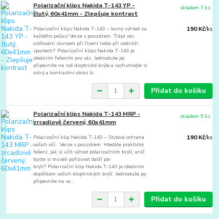
Polarizační klips Nakida T-143 YP -
skladem 7 ks
žlutý, 60x41mm - Zlepšuje kontrast
Polarizační klips Nakida T-143 – Jasný výhled za
190 Kč
/
ks
každého počasí Verze s pouzdrem. Trápí vás
oslňování sluncem při řízení nebo při vodních
sportech? Polarizační klips Nakida T-143 je
ideálním řešením pro vás. Jednoduše jej
připevníte na své dioptrické brýle a vychutnejte si
ostrý a kontrastní obraz b...
Přidat do košíku
Polarizační klips Nakida T-143 MRP -
skladem 5 ks
zrcadlově červený, 60x41mm
Polarizační klip Nakida T-143 – Stylová ochrana
190 Kč
/
ks
vašich očí. Verze s pouzdrem. Hledáte praktické
řešení, jak si užít výhod polarizačních brýlí, aniž
byste si museli pořizovat další pár
brýlí? Polarizační klip Nakida T-143 je ideálním
doplňkem vašich dioptrických brýlí. Jednoduše jej
připevníte na va...
Přidat do košíku