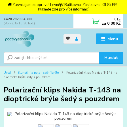
🚚 Zlevnili jsme dopravu! Levnější Balíkovna, Zásilkovna, GLS i PPL.
Klikněte zde pro více informací.
0
ks
+420 797 834 700
za
0,00 Kč
(Po-Pá, 8-15:30 hod.)
Menu
Hledat
Úvod
Sluneční a polarizační brýle
Polarizační klips Nakida T-143 na
dioptrické brýle šedý s pouzdrem
Polarizační klips Nakida T-143 na
dioptrické brýle šedý s pouzdrem