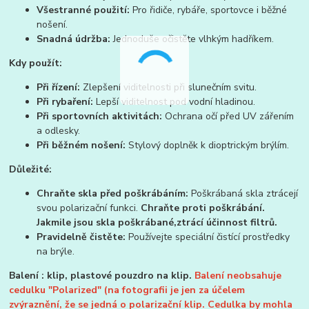
Všestranné použití:
Pro řidiče, rybáře, sportovce i běžné
nošení.
Snadná údržba:
Jednoduše očistěte vlhkým hadříkem.
Kdy použít:
Při řízení:
Zlepšení viditelnosti při slunečním svitu.
Při rybaření:
Lepší viditelnost pod vodní hladinou.
Při sportovních aktivitách:
Ochrana očí před UV zářením
a odlesky.
Při běžném nošení:
Stylový doplněk k dioptrickým brýlím.
Důležité:
Chraňte skla před poškrábáním:
Poškrábaná skla ztrácejí
svou polarizační funkci.
Chraňte proti poškrábání.
Jakmile jsou skla poškrábané,ztrácí účinnost filtrů.
Pravidelně čistěte:
Používejte speciální čistící prostředky
na brýle.
Balení : klip, plastové pouzdro na klip.
Balení neobsahuje
cedulku "Polarized" (na fotografii je jen za účelem
zvýraznění, že se jedná o polarizační klip. Cedulka by mohla