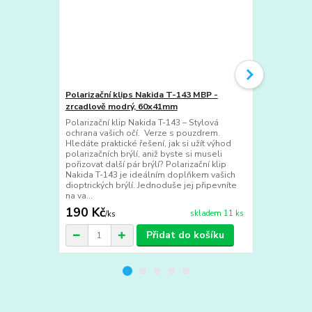
Polarizační klips Nakida T-143 MBP -
Polarizační 
zrcadlově modrý, 60x41mm
zrcadlově č
Polarizační klip Nakida T-143 – Stylová
Polarizační k
ochrana vašich očí. Verze s pouzdrem.
ochrana vaši
Hledáte praktické řešení, jak si užít výhod
Hledáte prakt
polarizačních brýlí, aniž byste si museli
polarizačních
pořizovat další pár brýlí? Polarizační klip
pořizovat dal
Nakida T-143 je ideálním doplňkem vašich
Nakida T-143
dioptrických brýlí. Jednoduše jej připevníte
dioptrických 
na va...
na va...
190 Kč
190 Kč
skladem 11 ks
/
ks
/
ks
Přidat do košíku