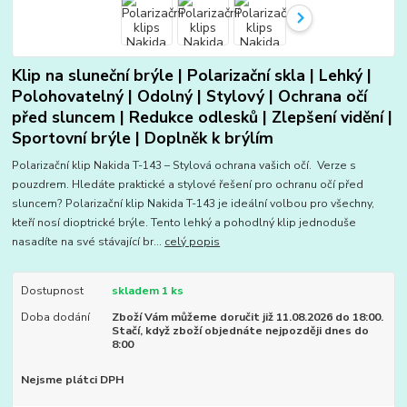
Klip na sluneční brýle | Polarizační skla | Lehký |
Polohovatelný | Odolný | Stylový | Ochrana očí
před sluncem | Redukce odlesků | Zlepšení vidění |
Sportovní brýle | Doplněk k brýlím
Polarizační klip Nakida T-143 – Stylová ochrana vašich očí. Verze s
pouzdrem. Hledáte praktické a stylové řešení pro ochranu očí před
sluncem? Polarizační klip Nakida T-143 je ideální volbou pro všechny,
kteří nosí dioptrické brýle. Tento lehký a pohodlný klip jednoduše
nasadíte na své stávající br...
celý popis
Dostupnost
skladem 1 ks
Doba dodání
Zboží Vám můžeme doručit již 11.08.2026 do 18:00.
Stačí, když zboží objednáte nejpozději dnes do
8:00
Nejsme plátci DPH