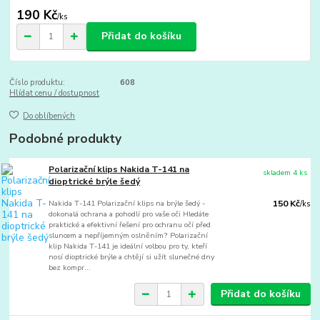
190 Kč
/
ks
Přidat do košíku
Číslo produktu:
608
Hlídat cenu / dostupnost
Do oblíbených
Podobné produkty
Polarizační klips Nakida T-141 na
skladem 4 ks
dioptrické brýle šedý
Nakida T-141 Polarizační klips na brýle šedý -
150 Kč
/
ks
dokonalá ochrana a pohodlí pro vaše oči Hledáte
praktické a efektivní řešení pro ochranu očí před
sluncem a nepříjemným oslněním? Polarizační
klip Nakida T-141 je ideální volbou pro ty, kteří
nosí dioptrické brýle a chtějí si užít slunečné dny
bez kompr...
Přidat do košíku