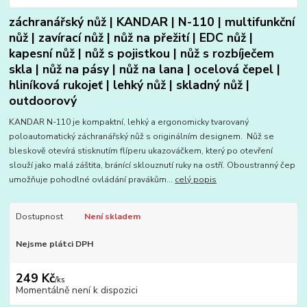
záchranářský nůž | KANDAR | N-110 | multifunkční
nůž | zavírací nůž | nůž na přežití | EDC nůž |
kapesní nůž | nůž s pojistkou | nůž s rozbíječem
skla | nůž na pásy | nůž na lana | ocelová čepel |
hliníková rukojeť | lehký nůž | skladný nůž |
outdoorový
KANDAR N-110 je kompaktní, lehký a ergonomicky tvarovaný
poloautomatický záchranářský nůž s originálním designem. Nůž se
bleskově otevírá stisknutím flíperu ukazováčkem, který po otevření
slouží jako malá záštita, bránící sklouznutí ruky na ostří. Oboustranný čep
umožňuje pohodlné ovládání pravákům...
celý popis
Dostupnost
Není skladem
Nejsme plátci DPH
249 Kč
/
ks
Momentálně není k dispozici