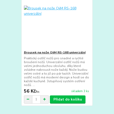
Brousek na nože QiiM RS-168 univerzální
Praktický ostřič nožů pro snadné a rychlé
broušení nožů. Univerzální ostřič nožů má
velmi jednoduchou obsluhu, díky které
zvládne nabrousit nože každý. Nože budou
velmi ostré a to již po pár tazích. Univerzální
ostřič nožů má moderní design a hodí se do
každé kuchyně. 3stupňový systém ostření
nožů. ...
56 Kč
skladem 3 ks
/
ks
Přidat do košíku