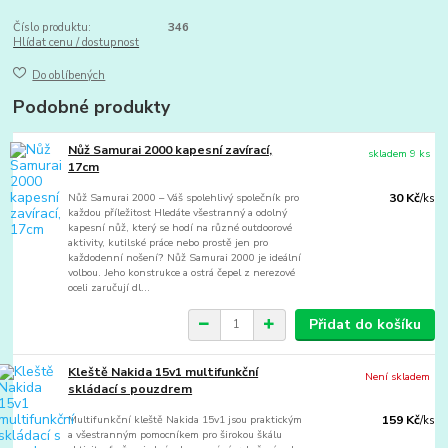
Číslo produktu:
346
Hlídat cenu / dostupnost
Do oblíbených
Podobné produkty
Nůž Samurai 2000 kapesní zavírací,
skladem 9 ks
17cm
Nůž Samurai 2000 – Váš spolehlivý společník pro
30 Kč
/
ks
každou příležitost Hledáte všestranný a odolný
kapesní nůž, který se hodí na různé outdoorové
aktivity, kutilské práce nebo prostě jen pro
každodenní nošení? Nůž Samurai 2000 je ideální
volbou. Jeho konstrukce a ostrá čepel z nerezové
oceli zaručují dl...
Přidat do košíku
Kleště Nakida 15v1 multifunkční
Není skladem
skládací s pouzdrem
Multifunkční kleště Nakida 15v1 jsou praktickým
159 Kč
/
ks
a všestranným pomocníkem pro širokou škálu