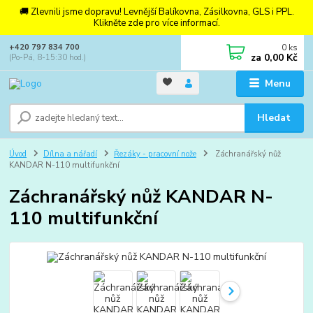
🚚 Zlevnili jsme dopravu! Levnější Balíkovna, Zásilkovna, GLS i PPL.
Klikněte zde pro více informací.
0
ks
+420 797 834 700
za
0,00 Kč
(Po-Pá, 8-15:30 hod.)
Menu
Hledat
Úvod
Dílna a nářadí
Řezáky - pracovní nože
Záchranářský nůž
KANDAR N-110 multifunkční
Záchranářský nůž KANDAR N-
110 multifunkční