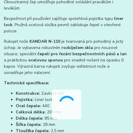
Oboustranný čep umožňuje pohodlné ovládání pravákům i
levákům.
Bezpečnost při používání zajišťuje spolehlivá pojistka typu
liner
lock
. Pružná ocelová vložka pevně zablokuje čepel v otevřené
poloze.
Rukojeť nože
KANDAR N-110
je tvarovaná pro pohodlný a jistý
úchop. Je vybavena robustním
rozbíječem skla
pro nouzové
situace, speciální
čepelí pro řezání bezpečnostních pásů a lan
a praktickou
ocelovou sponou
pro snadné nošení na opasku či
kapse. Výrazná barva rukojeti zvyšuje viditelnost nože a
usnadňuje jeho nalezení.
Technické specifikace:
Konstrukce:
Zavírací nůž
Pojistka:
Liner lock
Ocel čepele:
440
Celková délka:
205 mm
Délka čepele:
85 mm
Šířka čepele:
28 mm
Tloušťka čepele:
2,5 mm