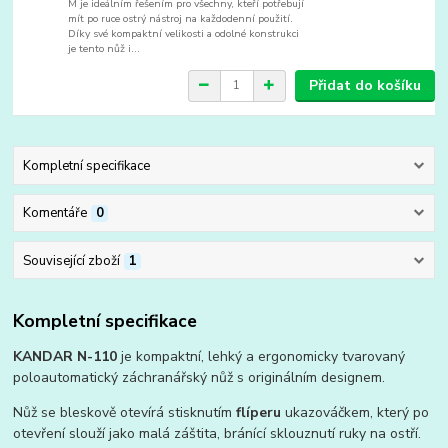
M je ideálním řešením pro všechny, kteří potřebují
mít po ruce ostrý nástroj na každodenní použití.
Díky své kompaktní velikosti a odolné konstrukci
je tento nůž i...
Přidat do košíku
Kompletní specifikace
Komentáře
0
Související zboží
1
Kompletní specifikace
KANDAR N-110
je kompaktní, lehký a ergonomicky tvarovaný
poloautomatický záchranářský nůž s originálním designem.
Nůž se bleskově otevírá stisknutím
flíperu
ukazováčkem, který po
otevření slouží jako malá záštita, bránící sklouznutí ruky na ostří.