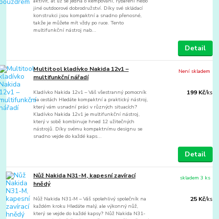
aktivit, ať už se jedná o kempování, rybaření nebo
jiné outdoorové dobrodružství. Díky své skládací
konstrukci jsou kompaktní a snadno přenosné,
takže je můžete mít vždy po ruce. Tento
multifunkční nástroj nab...
Detail
Multitool kladívko Nakida 12v1 –
Není skladem
multifunkční nářadí
Kladívko Nakida 12v1 – Váš všestranný pomocník
199 Kč
/
ks
na cestách Hledáte kompaktní a praktický nástroj,
který vám usnadní práci v různých situacích?
Kladívko Nakida 12v1 je multifunkční nástroj,
který v sobě kombinuje hned 12 užitečných
nástrojů. Díky svému kompaktnímu designu se
snadno vejde do každé kaps...
Detail
Nůž Nakida N31-M, kapesní zavírací
skladem 3 ks
hnědý
Nůž Nakida N31-M – Váš spolehlivý společník na
25 Kč
/
ks
každém kroku Hledáte malý, ale výkonný nůž,
který se vejde do každé kapsy? Nůž Nakida N31-