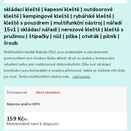
skládací kleště | kapesní kleště | outdoorové
kleště | kempingové kleště | rybářské kleště |
kleště s pouzdrem | multifunkční nástroj | nářadí
15v1 | skládací nářadí | nerezové kleště | kleště s
pružinou | štípačky | nůž | pilka | otvírák | pilník |
šroub
Multifunkční kleště Nakida 15v1 jsou praktickým a všestranným
pomocníkem pro širokou škálu aktivit, ať už se jedná o kempování,
rybaření nebo jiné outdoorové dobrodružství. Díky své skládací
konstrukci jsou kompaktní a snadno přenosné, takže je můžete mít vždy
po ruce. Tento multifunkční nástroj nab...
celý popis
Dostupnost
Není skladem
Nejsme plátci DPH
159 Kč
/
ks
Momentálně není k dispozici