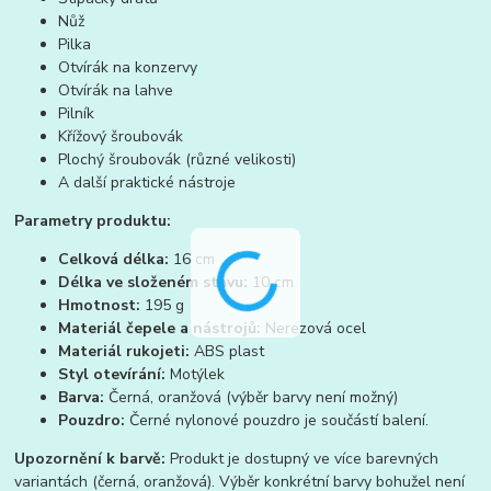
Nůž
Pilka
Otvírák na konzervy
Otvírák na lahve
Pilník
Křížový šroubovák
Plochý šroubovák (různé velikosti)
A další praktické nástroje
Parametry produktu:
Celková délka:
16 cm
Délka ve složeném stavu:
10 cm
Hmotnost:
195 g
Materiál čepele a nástrojů:
Nerezová ocel
Materiál rukojeti:
ABS plast
Styl otevírání:
Motýlek
Barva:
Černá, oranžová (výběr barvy není možný)
Pouzdro:
Černé nylonové pouzdro je součástí balení.
Upozornění k barvě:
Produkt je dostupný ve více barevných
variantách (černá, oranžová). Výběr konkrétní barvy bohužel není