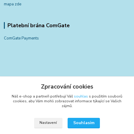
mapa zde
Platební brána ComGate
ComGate Payments
Kontakty
Zpracování cookies
+420 797 834 700
Náš e-shop a partneři potřebují Váš
souhlas
s použitím souborů
(Po-Pá, 8-15:30 hod.)
cookies, aby Vám mohli zobrazovat informace týkající se Vašich
zájmů.
info@poctivyeshop.cz
Souhlasím
Nastavení