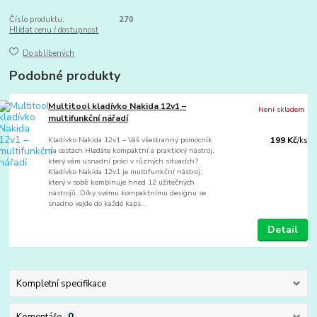
Číslo produktu:
270
Hlídat cenu / dostupnost
Do oblíbených
Podobné produkty
Multitool kladívko Nakida 12v1 –
Není skladem
multifunkční nářadí
Kladívko Nakida 12v1 – Váš všestranný pomocník
199 Kč
/
ks
na cestách Hledáte kompaktní a praktický nástroj,
který vám usnadní práci v různých situacích?
Kladívko Nakida 12v1 je multifunkční nástroj,
který v sobě kombinuje hned 12 užitečných
nástrojů. Díky svému kompaktnímu designu se
snadno vejde do každé kaps...
Detail
Kompletní specifikace