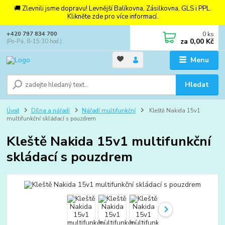
🚚 Zlevnili jsme dopravu! Levnější Balíkovna, Zásilkovna, GLS i PPL.
Klikněte zde pro více informací.
0
ks
+420 797 834 700
za
0,00 Kč
(Po-Pá, 8-15:30 hod.)
Menu
Hledat
Úvod
Dílna a nářadí
Nářadí multifunkční
Kleště Nakida 15v1
multifunkční skládací s pouzdrem
Kleště Nakida 15v1 multifunkční
skládací s pouzdrem