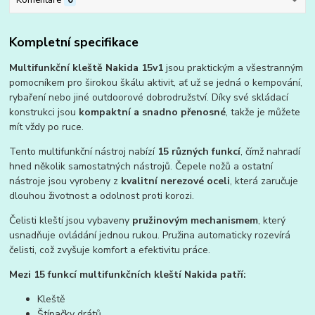
Komentáře
0
Kompletní specifikace
Multifunkční kleště Nakida 15v1
jsou praktickým a všestranným
pomocníkem pro širokou škálu aktivit, ať už se jedná o kempování,
rybaření nebo jiné outdoorové dobrodružství. Díky své skládací
konstrukci jsou
kompaktní a snadno přenosné
, takže je můžete
mít vždy po ruce.
Tento multifunkční nástroj nabízí
15 různých funkcí
, čímž nahradí
hned několik samostatných nástrojů. Čepele nožů a ostatní
nástroje jsou vyrobeny z
kvalitní nerezové oceli
, která zaručuje
dlouhou životnost a odolnost proti korozi.
Čelisti kleští jsou vybaveny
pružinovým mechanismem
, který
usnadňuje ovládání jednou rukou. Pružina automaticky rozevírá
čelisti, což zvyšuje komfort a efektivitu práce.
Mezi 15 funkcí multifunkčních kleští Nakida patří:
Kleště
Štípačky drátů