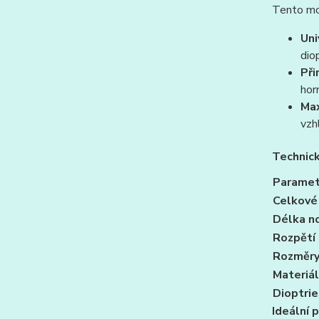
Tento mod
Uni
dio
Při
horn
Max
vzh
Technic
Paramet
Celkové 
Délka n
Rozpětí
Rozměry
Materiá
Dioptrie
Ideální p