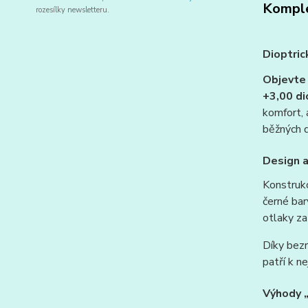
Komple
rozesílky newsletteru.
Dioptri
Objevte
+3,00 di
komfort, 
běžných d
Design 
Konstrukc
černé ba
otlaky za
Díky bez
patří k n
Výhody „