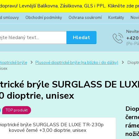
 dopravu! Levnější Balíkovna, Zásilkovna, GLS i PPL. Klikněte zde pr
od smlouvy
Obchodní podmínky
Ochrana soukromí
Kontakty
Novi
Nevíte
Hledat
+420
(Po-Pá
ioptrické brýle
Plusové dioptrické brýle (na blízko i do dálky)
Diopt
nisex
trické brýle SURGLASS DE LUX
0 dioptrie, unisex
Diop
TOP produkt
čern
ráme
noži