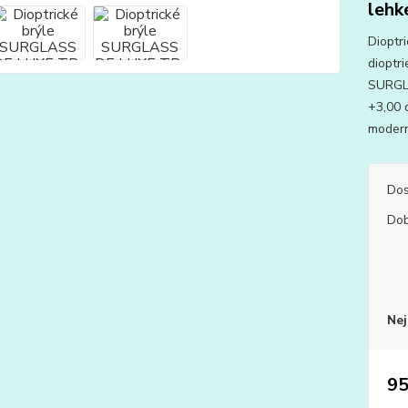
lehk
Dioptr
dioptri
SURGL
+3,00 d
modern
Dos
Dob
Nej
95