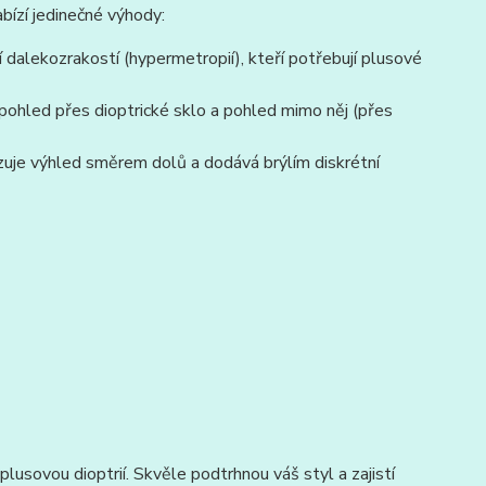
abízí jedinečné výhody:
ící dalekozrakostí (hypermetropií), kteří potřebují plusové
pohled přes dioptrické sklo a pohled mimo něj (přes
je výhled směrem dolů a dodává brýlím diskrétní
lusovou dioptrií. Skvěle podtrhnou váš styl a zajistí