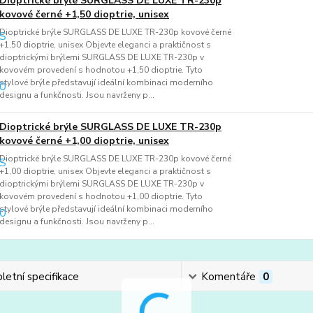
Dioptrické brýle SURGLASS DE LUXE TR-230p
kovové černé +1,50 dioptrie, unisex
Dioptrické brýle SURGLASS DE LUXE TR-230p kovové černé
+1,50 dioptrie, unisex Objevte eleganci a praktičnost s
dioptrickými brýlemi SURGLASS DE LUXE TR-230p v
kovovém provedení s hodnotou +1,50 dioptrie. Tyto
stylové brýle představují ideální kombinaci moderního
designu a funkčnosti. Jsou navrženy p...
Dioptrické brýle SURGLASS DE LUXE TR-230p
kovové černé +1,00 dioptrie, unisex
Dioptrické brýle SURGLASS DE LUXE TR-230p kovové černé
+1,00 dioptrie, unisex Objevte eleganci a praktičnost s
dioptrickými brýlemi SURGLASS DE LUXE TR-230p v
kovovém provedení s hodnotou +1,00 dioptrie. Tyto
stylové brýle představují ideální kombinaci moderního
designu a funkčnosti. Jsou navrženy p...
etní specifikace
Komentáře
0