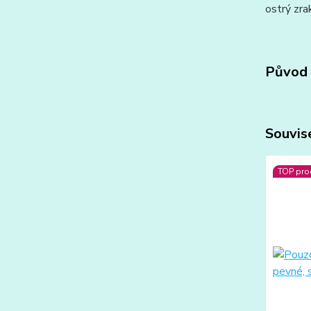
ostrý zrak
Původ 
Souvise
TOP pro