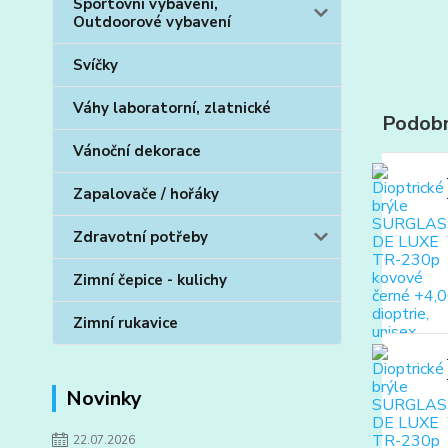
Sportovní vybavení,
Outdoorové vybavení
Svíčky
Váhy laboratorní, zlatnické
Podobn
Vánoční dekorace
Zapalovače / hořáky
Zdravotní potřeby
Zimní čepice - kulichy
Zimní rukavice
Novinky
22.07.2026