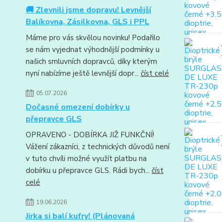
🚚 Zlevnili jsme dopravu! Levnější
Balíkovna, Zásilkovna, GLS i PPL
Máme pro vás skvělou novinku! Podařilo
se nám vyjednat výhodnější podmínky u
našich smluvních dopravců, díky kterým
nyní nabízíme ještě levnější dopr...
číst celé
05.07.2026
Dočasné omezení dobírky u
přepravce GLS
OPRAVENO - DOBÍRKA JIŽ FUNKČNÍ!
Vážení zákazníci, z technických důvodů není
v tuto chvíli možné využít platbu na
dobírku u přepravce GLS. Rádi bych...
číst
celé
19.06.2026
Jirka si balí kufry! (Plánovaná