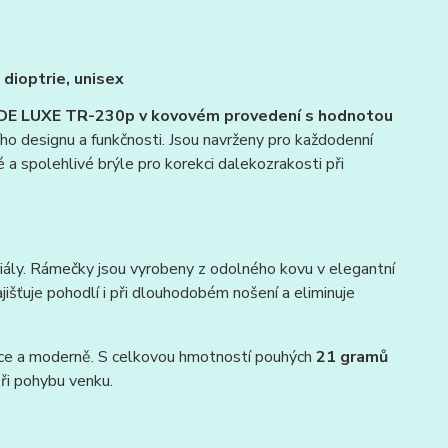
ioptrie, unisex
S DE LUXE TR-230p v kovovém provedení s hodnotou
ho designu a funkčnosti. Jsou navrženy pro každodenní
 a spolehlivé brýle pro korekci dalekozrakosti při
iály. Rámečky jsou vyrobeny z odolného kovu v elegantní
ajišťuje pohodlí i při dlouhodobém nošení a eliminuje
hce a moderně. S celkovou hmotností pouhých
21 gramů
při pohybu venku.