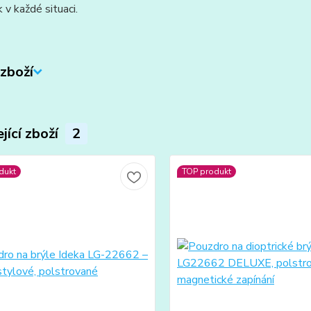
 v každé situaci.
zboží
jící zboží
2
dukt
TOP produkt