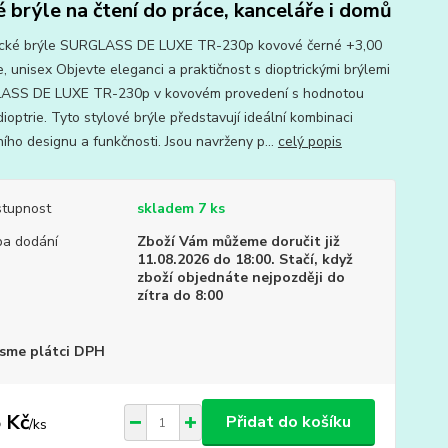
é brýle na čtení do práce, kanceláře i domů
ické brýle SURGLASS DE LUXE TR-230p kovové černé +3,00
e, unisex Objevte eleganci a praktičnost s dioptrickými brýlemi
ASS DE LUXE TR-230p v kovovém provedení s hodnotou
ioptrie. Tyto stylové brýle představují ideální kombinaci
ího designu a funkčnosti. Jsou navrženy p...
celý popis
tupnost
skladem 7 ks
a dodání
Zboží Vám můžeme doručit již
11.08.2026 do 18:00. Stačí, když
zboží objednáte nejpozději do
zítra do 8:00
sme plátci DPH
 Kč
Přidat do košíku
/
ks