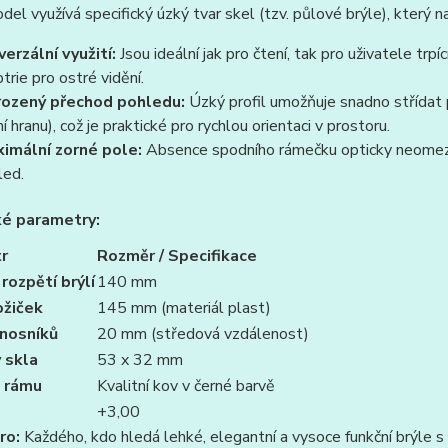
el využívá specifický úzký tvar skel (tzv. půlové brýle), který n
verzální využití:
Jsou ideální jak pro čtení, tak pro uživatele trp
ptrie pro ostré vidění.
rozený přechod pohledu:
Úzký profil umožňuje snadno střídat 
í hranu), což je praktické pro rychlou orientaci v prostoru.
imální zorné pole:
Absence spodního rámečku opticky neomezu
led.
ké parametry:
r
Rozměr / Specifikace
rozpětí brýlí
140 mm
ožiček
145 mm (materiál plast)
 nosníků
20 mm (středová vzdálenost)
 skla
53 x 32 mm
l rámu
Kvalitní kov v černé barvě
+3,00
ro:
Každého, kdo hledá lehké, elegantní a vysoce funkční brýle s p