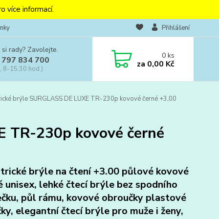
o více informací.
nky
Přihlášení
 si rady? Zavolejte.
0
ks
 797 834 700
za
0,00 Kč
, 8-15:30 hod.)
rické brýle SURGLASS DE LUXE TR-230p kovové černé +3,00
E TR-230p kovové černé
trické brýle na čtení +3.00 půlové kovové
é unisex, lehké čtecí brýle bez spodního
čku, půl rámu, kovové obroučky plastové
čky, elegantní čtecí brýle pro muže i ženy,