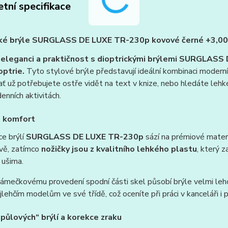
tní specifikace
cké brýle SURGLASS DE LUXE TR-230p kovové černé +3,00 d
 eleganci a praktičnost s dioptrickými brýlemi SURGLAS
optrie.
Tyto stylové brýle představují ideální kombinaci moderní
ať už potřebujete ostře vidět na text v knize, nebo hledáte lehké
enních aktivitách.
a komfort
e brýlí
SURGLASS DE LUXE TR-230p
sází na prémiové mater
rvě, zatímco
nožičky jsou z kvalitního lehkého plastu
, který z
 ušima.
rámečkovému provedení spodní části skel působí brýle velmi le
ejlehčím modelům ve své třídě, což oceníte při práci v kanceláři i 
půlových“ brýlí a korekce zraku