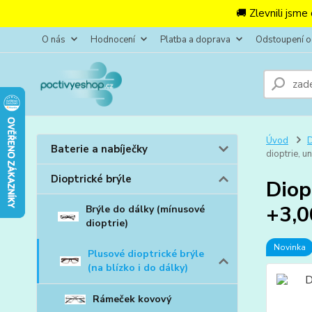
🚚 Zlevnili jsme
O nás
Hodnocení
Platba a doprava
Odstoupení 
Úvod
D
Baterie a nabíječky
dioptrie, u
Dioptrické brýle
Diop
+3,0
Brýle do dálky (mínusové
dioptrie)
Novinka
Plusové dioptrické brýle
(na blízko i do dálky)
Rámeček kovový