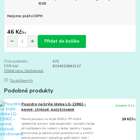
8:00
Nejsme plátci DPH
46 Kč
/
ks
Přidat do košíku
Číslo produktu:
471
EAN kód:
8224022662127
Hlídat cenu / dostupnost
Do oblíbených
Podobné produkty
Pouzdro na brýle Ideka LG-22662 –
skladem 6 ks
pevné, stylové, polstrované
Pevné pouzdro na brýle IDEKA PP-0434
39 Kč
/
ks
spolehlivě ochrání vaše dioptrické i sluneční brýle
při každodenním nošení v tašce, batohu i kapse.
Konstrukce je odolná proti promáčknutí a vnitřní
jemné polstrování zabraňuje poškrábání skel i