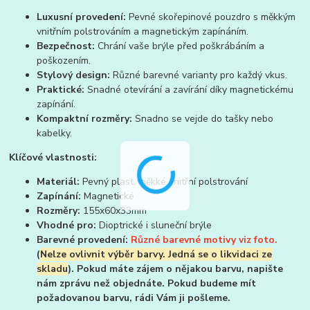
Luxusní provedení:
Pevné skořepinové pouzdro s měkkým
vnitřním polstrováním a magnetickým zapínáním.
Bezpečnost:
Chrání vaše brýle před poškrábáním a
poškozením.
Stylový design:
Různé barevné varianty pro každý vkus.
Praktické:
Snadné otevírání a zavírání díky magnetickému
zapínání.
Kompaktní rozměry:
Snadno se vejde do tašky nebo
kabelky.
Klíčové vlastnosti:
Materiál:
Pevný plast, měkké vnitřní polstrování
Zapínání:
Magnetické
Rozměry:
155x60x33mm
Vhodné pro:
Dioptrické i sluneční brýle
Barevné provedení:
Různé barevné motivy viz foto.
(
Nelze ovlivnit výběr barvy. Jedná se o likvidaci ze
skladu
). Pokud máte zájem o nějakou barvu, napište
nám zprávu než objednáte. Pokud budeme mít
požadovanou barvu, rádi Vám ji pošleme.