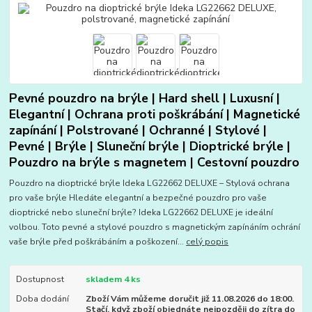
Pevné pouzdro na brýle | Hard shell | Luxusní |
Elegantní | Ochrana proti poškrábání | Magnetické
zapínání | Polstrované | Ochranné | Stylové |
Pevné | Brýle | Sluneční brýle | Dioptrické brýle |
Pouzdro na brýle s magnetem | Cestovní pouzdro
Pouzdro na dioptrické brýle Ideka LG22662 DELUXE – Stylová ochrana
pro vaše brýle Hledáte elegantní a bezpečné pouzdro pro vaše
dioptrické nebo sluneční brýle? Ideka LG22662 DELUXE je ideální
volbou. Toto pevné a stylové pouzdro s magnetickým zapínáním ochrání
vaše brýle před poškrábáním a poškození...
celý popis
Dostupnost
skladem 4 ks
Doba dodání
Zboží Vám můžeme doručit již 11.08.2026 do 18:00.
Stačí, když zboží objednáte nejpozději do zítra do