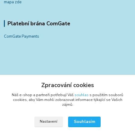
mapa zde
Platební brána ComGate
ComGate Payments
Kontakty
Zpracování cookies
+420 797 834 700
Náš e-shop a partneři potřebují Váš
souhlas
s použitím souborů
(Po-Pá, 8-15:30 hod.)
cookies, aby Vám mohli zobrazovat informace týkající se Vašich
zájmů.
info@poctivyeshop.cz
Souhlasím
Nastavení