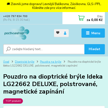
🚚 Zlevnili jsme dopravu! Levnější Balíkovna, Zásilkovna, GLS i PPL.
Klikněte zde pro více informací.
0
ks
+420 797 834 700
za
0,00 Kč
(Po-Pá, 8-15:30 hod.)
Menu
Hledat
Úvod
Dioptrické brýle
Pouzdra na brýle
Pouzdro na dioptrické brýle
Ideka LG22662 DELUXE, polstrované, magnetické zapínání
Pouzdro na dioptrické brýle Ideka
LG22662 DELUXE, polstrované,
magnetické zapínání
TOP produkt