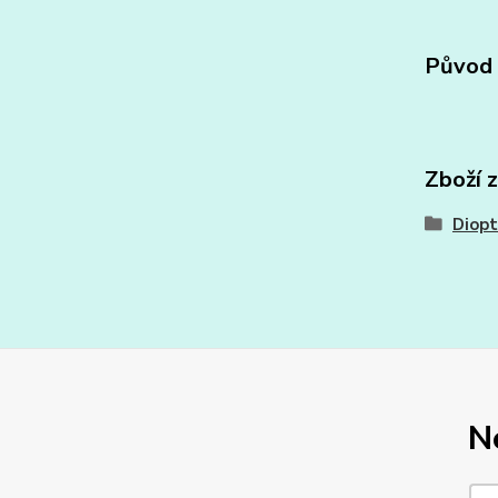
Původ 
Zboží 
Diopt
N