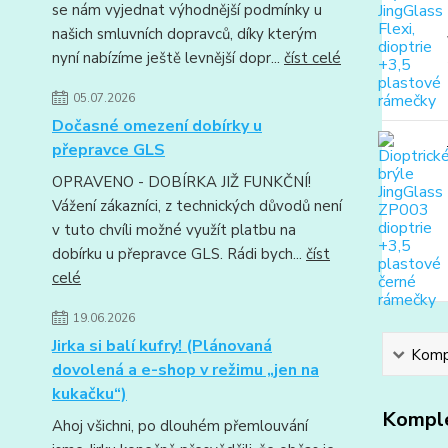
se nám vyjednat výhodnější podmínky u
našich smluvních dopravců, díky kterým
nyní nabízíme ještě levnější dopr...
číst celé
05.07.2026
Dočasné omezení dobírky u
přepravce GLS
OPRAVENO - DOBÍRKA JIŽ FUNKČNÍ!
Vážení zákazníci, z technických důvodů není
v tuto chvíli možné využít platbu na
dobírku u přepravce GLS. Rádi bych...
číst
celé
19.06.2026
Jirka si balí kufry! (Plánovaná
Kompl
dovolená a e-shop v režimu „jen na
kukačku“)
Komple
Ahoj všichni, po dlouhém přemlouvání