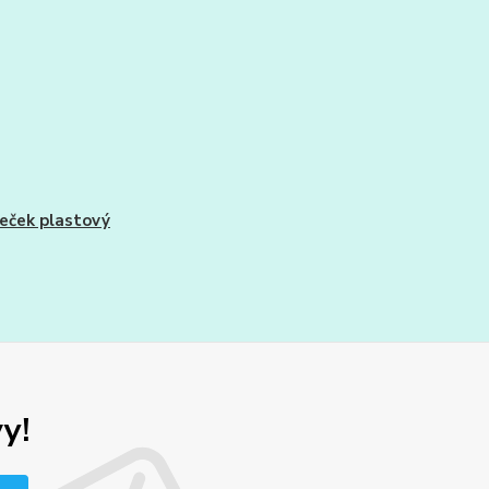
ček plastový
y!