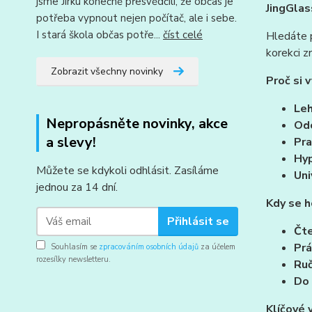
jsme Jirku konečně přesvědčili, že občas je
JingGlas
potřeba vypnout nejen počítač, ale i sebe.
I stará škola občas potře...
číst celé
Hledáte p
korekci z
Zobrazit všechny novinky
Proč si 
Leh
Nepropásněte novinky, akce
Od
a slevy!
Pra
Hyp
Můžete se kdykoli odhlásit. Zasíláme
Uni
jednou za 14 dní.
Kdy se h
Přihlásit se
Čte
Prá
Souhlasím se
zpracováním osobních údajů
za účelem
rozesílky newsletteru.
Ruč
Do 
Klíčové 