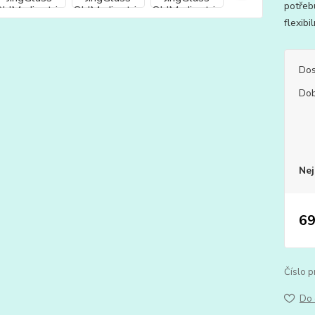
potřeb
flexibi
Dos
Dob
Nej
69
Číslo p
Do 