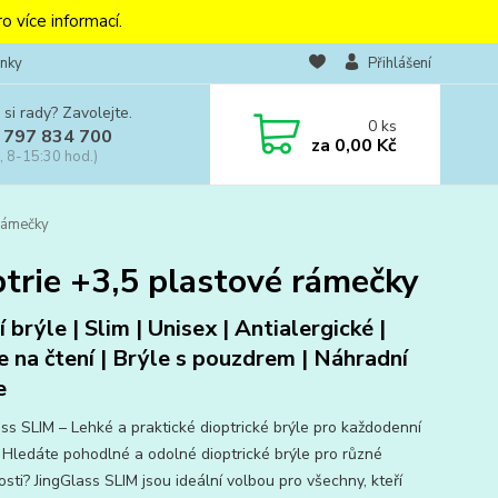
o více informací.
nky
Přihlášení
 si rady? Zavolejte.
0
ks
 797 834 700
za
0,00 Kč
, 8-15:30 hod.)
 rámečky
ptrie +3,5 plastové rámečky
 brýle | Slim | Unisex | Antialergické |
e na čtení | Brýle s pouzdrem | Náhradní
e
ass SLIM – Lehké a praktické dioptrické brýle pro každodenní
 Hledáte pohodlné a odolné dioptrické brýle pro různé
tosti? JingGlass SLIM jsou ideální volbou pro všechny, kteří