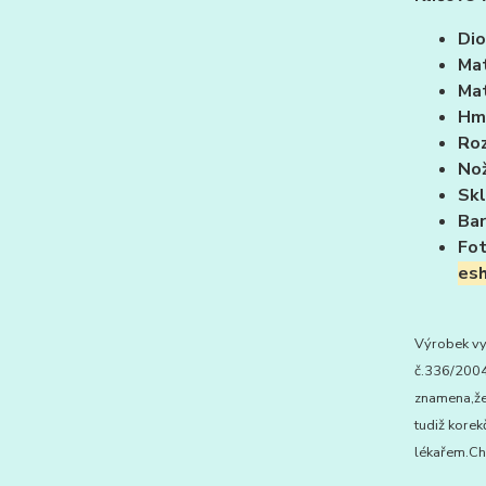
Dio
Mat
Mat
Hm
Roz
Nož
Skl
Bar
Fo
esh
Výrobek vy
č.336/2004 
znamena,že 
tudiž korek
lékařem.Chr