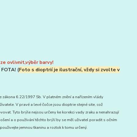
ze ovlivnit,výběr barvy!
FOTA! (
Foto s dioptrií je ilustrační, vždy si zvolte v
zákona 6.22/1997 Sb. V platném znění a nařízením vlády
atele. V pravé a levé čočce jsou dioptrie stejné site, což
ovat. Tyto brýle nejsou určeny ke korekci vady zraku a nenahrazují
ení a o používání těchto brýlí by se měl uživatel poradit s očním
použivejte jemnou tkaninu a roztok k tomu určený.