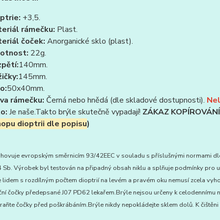
ptrie:
+3,5.
eriál rámečku:
Plast.
eriál čoček:
Anorganické sklo (plast).
otnost:
22g.
pětí:
140mm.
ičky:
145mm.
o:
50x40mm.
va rámečku:
Černá nebo hnědá (dle skladové dostupnosti).
Nel
to:
Je naše.Takto brýle skutečně vypadají!
ZÁKAZ KOPÍROVÁNÍ 
opu dioptrii dle popisu
)
hovuje evropským směrnicím 93/42EEC v souladu s příslušnými normami dle 
Sb. Výrobek byl testován na připadný obsah niklu a splñuje podmínky pro uživ
lidem s rozdílným počtem dioptrií na levém a pravém oku nemusí zcela vyhov
ční čočky předepsané J07 PD62 lekařem.Brýle nejsou určeny k celodennímu noš
añte čočky před poškrábáním.Brýle nikdy nepokládejte sklem dolů. K čištěni 