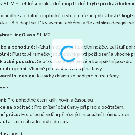
s SLIM – Lehké a praktické dioptrické brýle pro každodenn
ohodlné a odolné dioptrické brýle pro různé příležitosti?
JingG
raku +3,5 dioptrie. Díky svému lehkému a flexibilnímu designu se
vybrat JingGlass SLIM?
ké a pohodlné:
Nízká hmotnost a flexibilní nožičky zajišťují po
olné:
Plastové rámečky jsou odolné proti poškození a vhodné pr
ktické pouzdro:
Součástí balení je tenké a kompaktní pouzdro,
oalergenní:
Vhodné pro osoby s alergií na kovy.
verzální design:
Klasický design se hodí pro muže i ženy.
odí:
ní:
Pro pohodlné čtení knih, novin a časopisů.
ce na počítači:
Pro snížení oční únavy při práci s počítačem.
ní práce:
Pro přesné vidění při různých manuálních činnostech.
auta:
Jako náhradní brýle do auta.
vlastnosti: