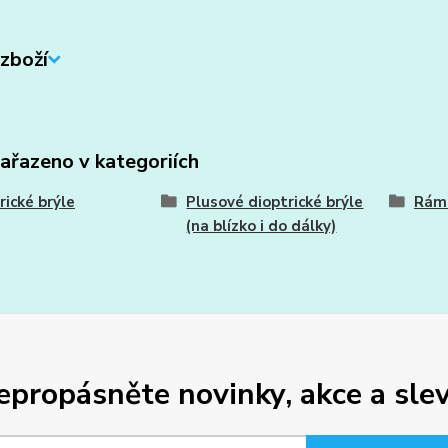
zboží
zařazeno v kategoriích
rické brýle
Plusové dioptrické brýle
Ráme
(na blízko i do dálky)
epropásněte novinky, akce a slev