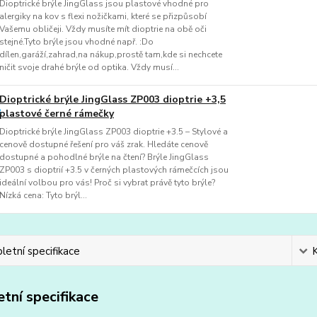
Dioptrické brýle JingGlass jsou plastové vhodné pro
alergiky na kov s flexi nožičkami, které se přizpůsobí
Vašemu obličeji. Vždy musíte mít dioptrie na obě oči
stejné.Tyto brýle jsou vhodné např. :Do
dílen,garáží,zahrad,na nákup,prostě tam,kde si nechcete
ničit svoje drahé brýle od optika. Vždy musí...
Dioptrické brýle JingGlass ZP003 dioptrie +3,5
plastové černé rámečky
Dioptrické brýle JingGlass ZP003 dioptrie +3.5 – Stylové a
cenově dostupné řešení pro váš zrak. Hledáte cenově
dostupné a pohodlné brýle na čtení? Brýle JingGlass
ZP003 s dioptrií +3.5 v černých plastových rámečcích jsou
ideální volbou pro vás! Proč si vybrat právě tyto brýle?
Nízká cena: Tyto brýl...
etní specifikace
tní specifikace