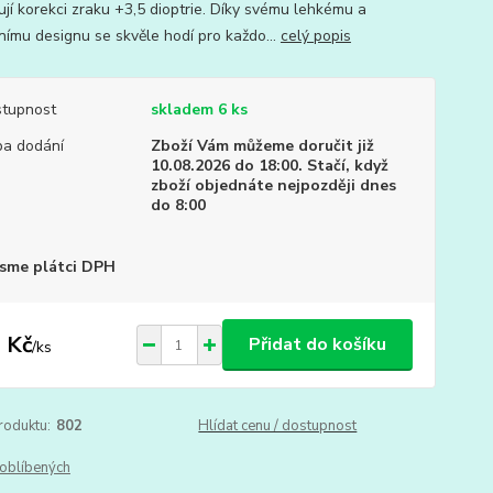
ují korekci zraku +3,5 dioptrie. Díky svému lehkému a
lnímu designu se skvěle hodí pro každo...
celý popis
tupnost
skladem 6 ks
a dodání
Zboží Vám můžeme doručit již
10.08.2026 do 18:00. Stačí, když
zboží objednáte nejpozději dnes
do 8:00
sme plátci DPH
 Kč
Přidat do košíku
/
ks
roduktu:
802
Hlídat cenu / dostupnost
oblíbených