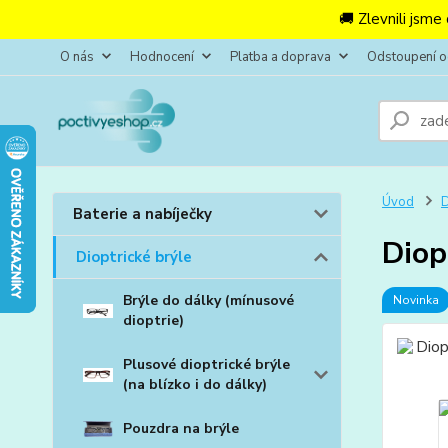
🚚 Zlevnili jsme
O nás
Hodnocení
Platba a doprava
Odstoupení 
Úvod
D
Baterie a nabíječky
Diop
Dioptrické brýle
Brýle do dálky (mínusové
Novinka
dioptrie)
Plusové dioptrické brýle
(na blízko i do dálky)
Pouzdra na brýle