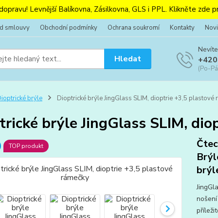
 dopravu! Levnější Balíkovna, Zásilkovna, GLS i PPL. Klikněte zde pr
od smlouvy
Obchodní podmínky
Ochrana soukromí
Kontakty
Novi
Nevíte
Hledat
+420
(Po-Pá
ioptrické brýle
Dioptrické brýle JingGlass SLIM, dioptrie +3,5 plastové
trické brýle JingGlass SLIM, dio
Čtecí
TOP produkt
Brýl
brýl
JingGl
nošení
příleži