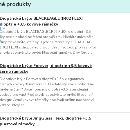
é produkty
Dioptrické brýle BLACKEAGLE 1R02 FLEXI
dioptrie +3,5 kovové rámečky
Dioptrické brýle BLACKEAGLE 1R02 FLEXI s dioptrií +3.5 –
Stylové a pohodlné řešení pro váš zrak Hledáte univerzální
dioptrické brýle, které využijete na čtení? Brýle BLACKEAGLE
1R02 FLEXI s dioptrií +3.5 jsou ideální volbou pro vás! Proč
si vybrat právě tyto brýle? Flexibilní rámečky: Díky flexibil...
Dioptrické brýle Forever, dioptrie +3,5 kovové
černé rámečky
Dioptrické brýle Forever s dioptrií +3.5 v elegantních
černých kovových rámečkách. Hledáte stylové a pohodlné
brýle na čtení? Brýle Forever s dioptrií +3.5 jsou ideální
volbou pro vás! Proč si vybrat právě tyto brýle? Elegantní
design: Černé kovové rámečky dodávají brýlím nadčasový
vzhled, který se...
Dioptrické brýle JingGlass Flexi, dioptrie +3,5
plastové rámečky