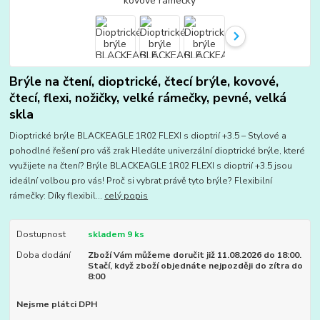
Brýle na čtení, dioptrické, čtecí brýle, kovové,
čtecí, flexi, nožičky, velké rámečky, pevné, velká
skla
Dioptrické brýle BLACKEAGLE 1R02 FLEXI s dioptrií +3.5 – Stylové a
pohodlné řešení pro váš zrak Hledáte univerzální dioptrické brýle, které
využijete na čtení? Brýle BLACKEAGLE 1R02 FLEXI s dioptrií +3.5 jsou
ideální volbou pro vás! Proč si vybrat právě tyto brýle? Flexibilní
rámečky: Díky flexibil...
celý popis
Dostupnost
skladem 9 ks
Doba dodání
Zboží Vám můžeme doručit již 11.08.2026 do 18:00.
Stačí, když zboží objednáte nejpozději do zítra do
8:00
Nejsme plátci DPH