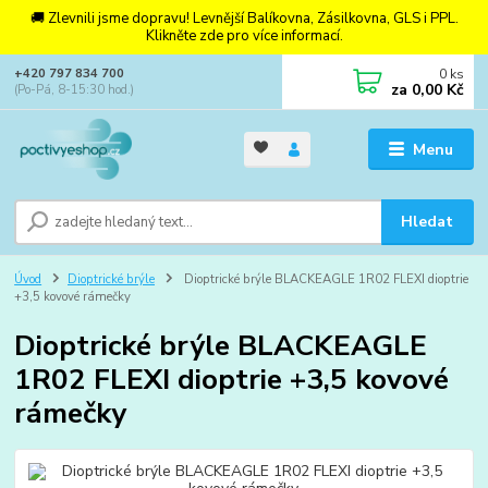
🚚 Zlevnili jsme dopravu! Levnější Balíkovna, Zásilkovna, GLS i PPL.
Klikněte zde pro více informací.
0
ks
+420 797 834 700
za
0,00 Kč
(Po-Pá, 8-15:30 hod.)
Menu
Hledat
Úvod
Dioptrické brýle
Dioptrické brýle BLACKEAGLE 1R02 FLEXI dioptrie
+3,5 kovové rámečky
Dioptrické brýle BLACKEAGLE
1R02 FLEXI dioptrie +3,5 kovové
rámečky