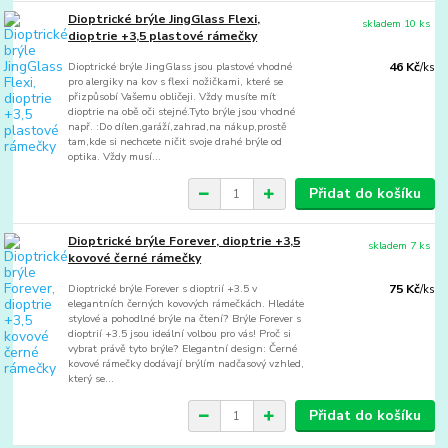
Dioptrické brýle JingGlass Flexi,
skladem 10 ks
dioptrie +3,5 plastové rámečky
Dioptrické brýle JingGlass jsou plastové vhodné
46 Kč
/
ks
pro alergiky na kov s flexi nožičkami, které se
přizpůsobí Vašemu obličeji. Vždy musíte mít
dioptrie na obě oči stejné.Tyto brýle jsou vhodné
např. :Do dílen,garáží,zahrad,na nákup,prostě
tam,kde si nechcete ničit svoje drahé brýle od
optika. Vždy musí...
Přidat do košíku
Dioptrické brýle Forever, dioptrie +3,5
skladem 7 ks
kovové černé rámečky
Dioptrické brýle Forever s dioptrií +3.5 v
75 Kč
/
ks
elegantních černých kovových rámečkách. Hledáte
stylové a pohodlné brýle na čtení? Brýle Forever s
dioptrií +3.5 jsou ideální volbou pro vás! Proč si
vybrat právě tyto brýle? Elegantní design: Černé
kovové rámečky dodávají brýlím nadčasový vzhled,
který se...
Přidat do košíku