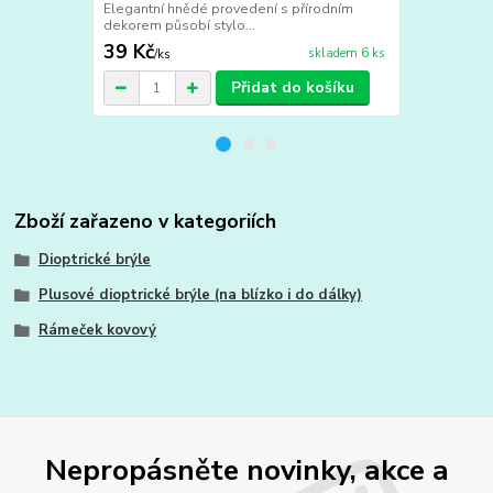
Elegantní hnědé provedení s přírodním
vychutnejte s
dekorem působí stylo...
39 Kč
190 Kč
skladem 6 ks
/
ks
/
ks
Přidat do košíku
Zboží zařazeno v kategoriích
Dioptrické brýle
Plusové dioptrické brýle (na blízko i do dálky)
Rámeček kovový
Nepropásněte novinky, akce a