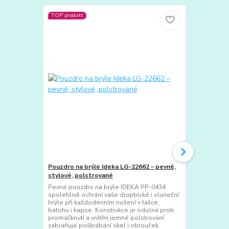
TOP produkt
Pouzdro na brýle Ideka LG-22662 – pevné,
Polarizační 
stylové, polstrované
60x41mm - Z
Pevné pouzdro na brýle IDEKA PP-0434
Polarizační k
spolehlivě ochrání vaše dioptrické i sluneční
za každého p
brýle při každodenním nošení v tašce,
vás oslňován
batohu i kapse. Konstrukce je odolná proti
vodních spor
promáčknutí a vnitřní jemné polstrování
143 je ideál
zabraňuje poškrábání skel i obrouček.
jej připevnít