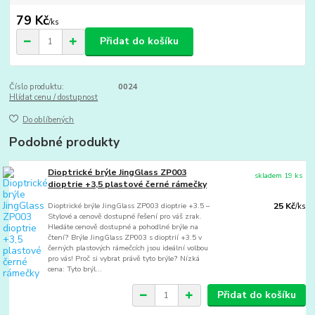
79 Kč
/
ks
Přidat do košíku
Číslo produktu:
0024
Hlídat cenu / dostupnost
Do oblíbených
Podobné produkty
Dioptrické brýle JingGlass ZP003
skladem 19 ks
dioptrie +3,5 plastové černé rámečky
Dioptrické brýle JingGlass ZP003 dioptrie +3.5 –
25 Kč
/
ks
Stylové a cenově dostupné řešení pro váš zrak.
Hledáte cenově dostupné a pohodlné brýle na
čtení? Brýle JingGlass ZP003 s dioptrií +3.5 v
černých plastových rámečcích jsou ideální volbou
pro vás! Proč si vybrat právě tyto brýle? Nízká
cena: Tyto brýl...
Přidat do košíku