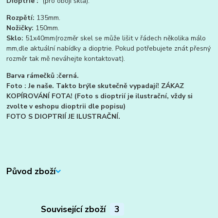
Dioptrie :
(pro obojí skla).
Rozpětí:
135mm.
Nožičky:
150mm.
Sklo:
51x40mm(rozměr skel se může lišit v řádech několika málo
mm,dle aktuální nabídky a dioptrie. Pokud potřebujete znát přesný
rozměr tak mě neváhejte kontaktovat).
Barva rámečků :černá.
Foto : Je naše. Takto brýle skutečně vypadají! ZÁKAZ
KOPÍROVÁNÍ FOTA! (Foto s dioptrií je ilustrační, vždy si
zvolte v eshopu dioptrii dle popisu)
FOTO S DIOPTRIÍ JE ILUSTRAČNÍ.
Původ zboží
Související zboží
3