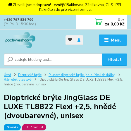
🚚 Zlevnili jsme dopravu! Levnější Balíkovna, Zásilkovna, GLS i PPL.
Klikněte zde pro více informací.
0
ks
+420 797 834 700
za
0,00 Kč
(Po-Pá, 8-15:30 hod.)
Menu
Hledat
Úvod
Dioptrické brýle
Plusové dioptrické brýle (na blízko i do dálky)
Rámeček plastový
Dioptrické brýle JingGlass DE LUXE TL8822 Flexi +2,5,
hnědé (dvoubarevné), unisex
Dioptrické brýle JingGlass DE
LUXE TL8822 Flexi +2,5, hnědé
(dvoubarevné), unisex
Novinka
TOP produkt