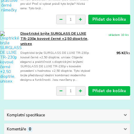
pro vás! Proč si vybrat právě tyto brýle? Nízká
cena: Tyto brýl...
Přidat do košíku
Dioptrické brýle SURGLASS DE LUXE
skladem 10 ks
TR-230p kovové černé +2,50 dioptrie,
unisex
Dioptrické brýle SURGLASS DE LUXE TR-230p
95 Kč
/
ks
kovové černé +2,50 dioptrie, unisex Objevte
eleganci a praktičnost s dioptrickými brýlemi
SURGLASS DE LUXE TR-230p v kovovém
provedení s hodnotou +2,50 dioptrie. Tyto stylové
brýle představují ideální kombinaci moderního
designu a funkčnosti. Jsou navrženy p...
Přidat do košíku
Kompletní specifikace
Komentáře
0