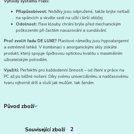
Výhody systému Flexi:
Přizpůsobivost:
Nožičky jsou odpružené, takže brýle netlačí
na spáncích a skvěle sedí na užší i širší obličej.
Odolnost:
Flexi klouby chrání brýle před mechanickým
poškozením při častém nasazování a sundávání.
Proč zvolit řadu DE LUXE?
Plastové rámečky jsou hypoalergenní
a extrémně lehké. V kombinaci s anorganickými skly získáte
produkt, který spojuje špičkovou optickou kvalitu s maximálním
uživatelským pohodlím.
Využití:
Perfektní pro každodenní činnosti – od čtení a práce na
PC až po běžné nošení. Díky svému univerzálnímu a nadčasovému
tvaru výborně drží a sluší jak mužům, tak ženám.
Původ zboží
Související zboží
2