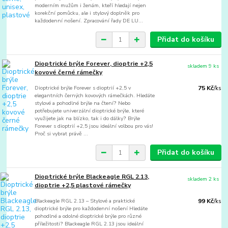
moderním mužům i ženám, kteří hledají nejen
korekční pomůcku, ale i stylový doplněk pro
každodenní nošení. Zpracování řady DE LU...
Přidat do košíku
Dioptrické brýle Forever, dioptrie +2,5
skladem 9 ks
kovové černé rámečky
Dioptrické brýle Forever s dioptrií +2,5 v
75 Kč
/
ks
elegantních černých kovových rámečkách. Hledáte
stylové a pohodlné brýle na čtení? Nebo
potřebujete univerzální dioptrické brýle, které
využijete jak na blízko, tak i do dálky? Brýle
Forever s dioptrií +2,5 jsou ideální volbou pro vás!
Proč si vybrat právě ...
Přidat do košíku
Dioptrické brýle Blackeagle RGL 2.13,
skladem 2 ks
dioptrie +2,5 plastové rámečky
Blackeagle RGL 2.13 – Stylové a praktické
99 Kč
/
ks
dioptrické brýle pro každodenní nošení Hledáte
pohodlné a odolné dioptrické brýle pro různé
příležitosti? Blackeagle RGL 2.13 jsou ideální