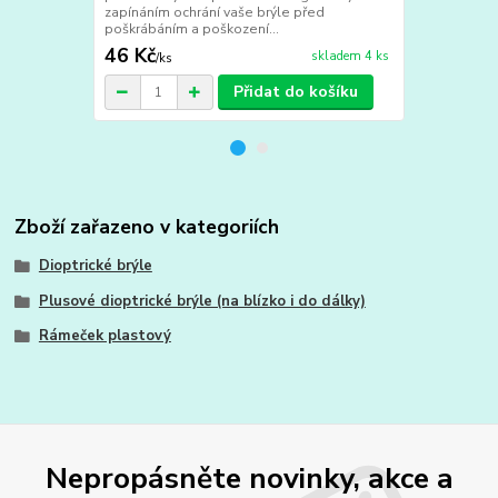
zapínáním ochrání vaše brýle před
Elegantní hn
poškrábáním a poškození...
dekorem půso
46 Kč
39 Kč
skladem 4 ks
/
ks
/
ks
Přidat do košíku
Zboží zařazeno v kategoriích
Dioptrické brýle
Plusové dioptrické brýle (na blízko i do dálky)
Rámeček plastový
Nepropásněte novinky, akce a