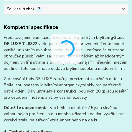
Související zboží
2
Kompletní specifikace
Představujeme vám luxusní variantu dioptrických brýlí
JingGlass
DE LUXE TL8822
v elegantním hnědém provedení. Tento model
vyniká unikátním dvoubarevným designem – zatímco čelní strana
obrouček působí velmi seriózním, temně hnědým až hnědočerným
dojmem, vnitřní strana a detaily jsou v jemnějším, hřejivém hnědém
odstínu. Tato kombinace dodává brýlím hloubku a moderní šmrnc.
Zpracování řady DE LUXE zaručuje preciznost v každém detailu.
Brýle jsou osazeny kvalitními anorganickými skly pro perfektně
ostré vidění. Díky ultralehké konstrukci (pouhých 20 g) jsou ideální
pro celodenní nošení, aniž by vás omezovaly.
Důležité upozornění:
Tyto brýle s dioptrií +2,5 jsou skvělou
volbou nejen pro čtení, ale u mnoha uživatelů najdou využití i pro
korekci zraku na střední vzdálenost nebo na dálku.
4. Technické specifikace