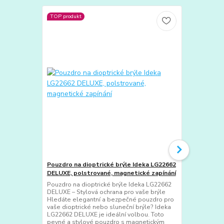
TOP produkt
TOP produkt
Pouzdro na dioptrické brýle Ideka LG22662
Pouzdro na 
DELUXE, polstrované, magnetické zapínání
stylové, po
Pouzdro na dioptrické brýle Ideka LG22662
Pevné pouzd
DELUXE – Stylová ochrana pro vaše brýle
spolehlivě oc
Hledáte elegantní a bezpečné pouzdro pro
brýle při ka
vaše dioptrické nebo sluneční brýle? Ideka
batohu i kap
LG22662 DELUXE je ideální volbou. Toto
promáčknutí 
pevné a stylové pouzdro s magnetickým
zabraňuje po