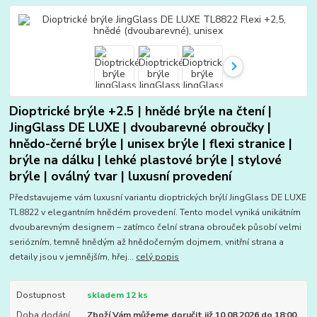
Dioptrické brýle +2.5 | hnědé brýle na čtení |
JingGlass DE LUXE | dvoubarevné obroučky |
hnědo-černé brýle | unisex brýle | flexi stranice |
brýle na dálku | lehké plastové brýle | stylové
brýle | oválný tvar | luxusní provedení
Představujeme vám luxusní variantu dioptrických brýlí JingGlass DE LUXE
TL8822 v elegantním hnědém provedení. Tento model vyniká unikátním
dvoubarevným designem – zatímco čelní strana obrouček působí velmi
seriózním, temně hnědým až hnědočerným dojmem, vnitřní strana a
detaily jsou v jemnějším, hřej...
celý popis
Dostupnost
skladem 12 ks
Doba dodání
Zboží Vám můžeme doručit již 10.08.2026 do 18:00.