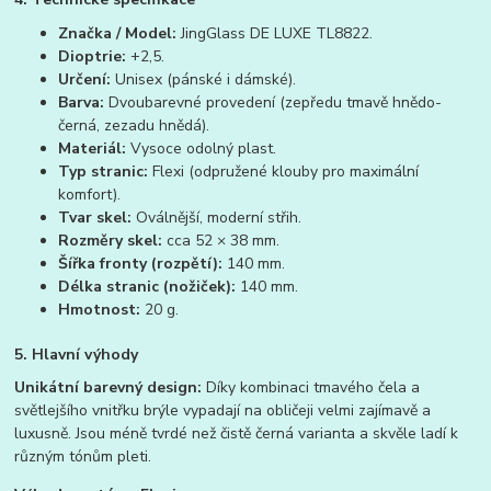
Značka / Model:
JingGlass DE LUXE TL8822.
Dioptrie:
+2,5.
Určení:
Unisex (pánské i dámské).
Barva:
Dvoubarevné provedení (zepředu tmavě hnědo-
černá, zezadu hnědá).
Materiál:
Vysoce odolný plast.
Typ stranic:
Flexi (odpružené klouby pro maximální
komfort).
Tvar skel:
Oválnější, moderní střih.
Rozměry skel:
cca 52 × 38 mm.
Šířka fronty (rozpětí):
140 mm.
Délka stranic (nožiček):
140 mm.
Hmotnost:
20 g.
5. Hlavní výhody
Unikátní barevný design:
Díky kombinaci tmavého čela a
světlejšího vnitřku brýle vypadají na obličeji velmi zajímavě a
luxusně. Jsou méně tvrdé než čistě černá varianta a skvěle ladí k
různým tónům pleti.