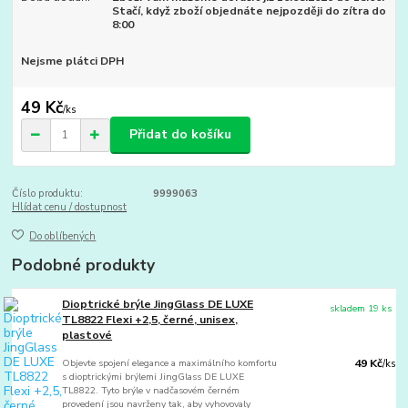
Stačí, když zboží objednáte nejpozději do zítra do
8:00
Nejsme plátci DPH
49 Kč
/
ks
Přidat do košíku
Číslo produktu:
9999063
Hlídat cenu / dostupnost
Do oblíbených
Podobné produkty
Dioptrické brýle JingGlass DE LUXE
skladem 19 ks
TL8822 Flexi +2,5, černé, unisex,
plastové
Objevte spojení elegance a maximálního komfortu
49 Kč
/
ks
s dioptrickými brýlemi JingGlass DE LUXE
TL8822. Tyto brýle v nadčasovém černém
provedení jsou navrženy tak, aby vyhovovaly