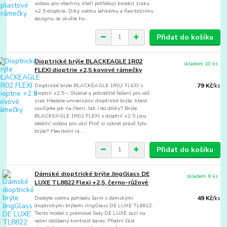
volbou pro všechny, kteří potřebují korekci zraku
+2,5 dioptrie. Díky svému lehkému a flexibilnímu
designu se skvěle ho...
Přidat do košíku
Dioptrické brýle BLACKEAGLE 1R02
skladem 10 ks
FLEXI dioptrie +2,5 kovové rámečky
Dioptrické brýle BLACKEAGLE 1R02 FLEXI s
79 Kč
/
ks
dioptrií +2.5 – Stylové a pohodlné řešení pro váš
zrak Hledáte univerzální dioptrické brýle, které
využijete jak na čtení, tak i do dálky? Brýle
BLACKEAGLE 1R02 FLEXI s dioptrií +2.5 jsou
ideální volbou pro vás! Proč si vybrat právě tyto
brýle? Flexibilní rá...
Přidat do košíku
Dámské dioptrické brýle JingGlass DE
skladem 6 ks
LUXE TL8822 Flexi +2,5, černo-růžové
Dodejte svému pohledu šarm s dámskými
49 Kč
/
ks
dioptrickými brýlemi JingGlass DE LUXE TL8822.
Tento model z prémiové řady DE LUXE sází na
velmi oblíbený kontrast barev. Přední část