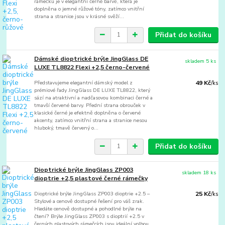
rámečků je v elegantní černé barvě, která je
doplněna o jemné růžové tóny, zatímco vnitřní
strana a stranice jsou v krásné svěží...
Přidat do košíku
Dámské dioptrické brýle JingGlass DE
skladem 5 ks
LUXE TL8822 Flexi +2,5 černo-červené
Představujeme elegantní dámský model z
49 Kč
/
ks
prémiové řady JingGlass DE LUXE TL8822, který
sází na atraktivní a nadčasovou kombinaci černé a
tmavší červené barvy. Přední strana obrouček v
klasické černé je efektně doplněna o červené
akcenty, zatímco vnitřní strana a stranice nesou
hluboký, tmavě červený o...
Přidat do košíku
Dioptrické brýle JingGlass ZP003
skladem 18 ks
dioptrie +2,5 plastové černé rámečky
Dioptrické brýle JingGlass ZP003 dioptrie +2.5 –
25 Kč
/
ks
Stylové a cenově dostupné řešení pro váš zrak.
Hledáte cenově dostupné a pohodlné brýle na
čtení? Brýle JingGlass ZP003 s dioptrií +2.5 v
černých plastových rámečcích jsou ideální volbou