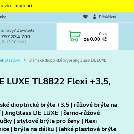
o více informací.
nky
Přihlášení
 si rady? Zavolejte.
0
ks
 797 834 700
za
0,00 Kč
, 8-15:30 hod.)
ek plastový
Dámské dioptrické brýle JingGlass DE LUXE
DE LUXE TL8822 Flexi +3,5,
ké dioptrické brýle +3.5 | růžové brýle na
í | JingGlass DE LUXE | černo-růžové
učky | stylové brýle pro ženy | flexi
nice | brýle na dálku | lehké plastové brýle