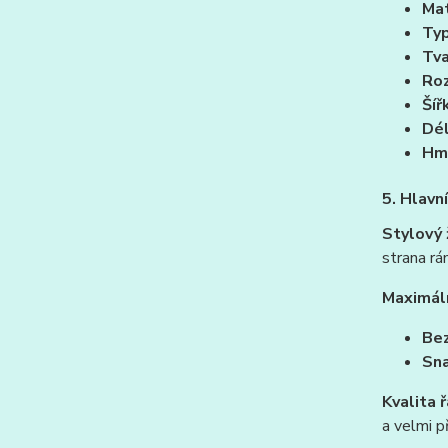
Mat
Typ
Tva
Roz
Šíř
Dél
Hm
5. Hlavn
Stylový 
strana rá
Maximáln
Bez
Sna
Kvalita 
a velmi p