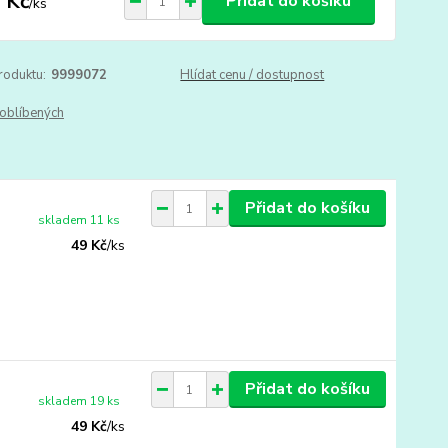
 Kč
Přidat do košíku
/
ks
roduktu:
9999072
Hlídat cenu / dostupnost
oblíbených
Přidat do košíku
skladem 11 ks
49 Kč
/
ks
Přidat do košíku
skladem 19 ks
49 Kč
/
ks