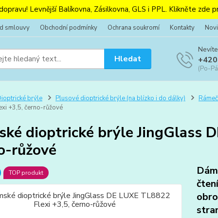
 dopravu! Levnější Balíkovna, Zásilkovna, GLS i PPL. Klikněte zde pr
od smlouvy
Obchodní podmínky
Ochrana soukromí
Kontakty
Novi
Nevíte
Hledat
+420
(Po-Pá
ioptrické brýle
Plusové dioptrické brýle (na blízko i do dálky)
Rámeč
xi +3,5, černo-růžové
ké dioptrické brýle JingGlass 
o-růžové
Dáms
TOP produkt
čten
obro
stra