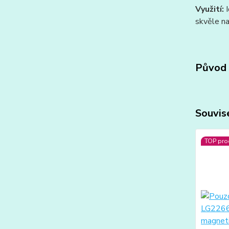
Využití:
I
skvěle na
Původ 
Souvise
TOP pro