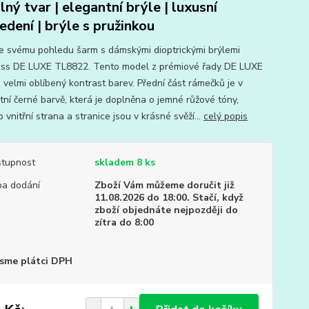
lný tvar | elegantní brýle | luxusní
edení | brýle s pružinkou
e svému pohledu šarm s dámskými dioptrickými brýlemi
ass DE LUXE TL8822. Tento model z prémiové řady DE LUXE
 velmi oblíbený kontrast barev. Přední část rámečků je v
tní černé barvě, která je doplněna o jemné růžové tóny,
 vnitřní strana a stranice jsou v krásné svěží...
celý popis
tupnost
skladem 8 ks
a dodání
Zboží Vám můžeme doručit již
11.08.2026 do 18:00. Stačí, když
zboží objednáte nejpozději do
zítra do 8:00
sme plátci DPH