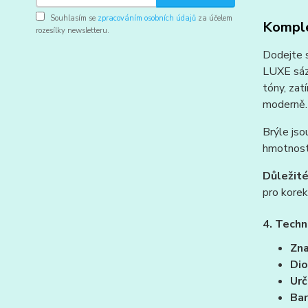
Souhlasím se
zpracováním osobních údajů
za účelem
Komple
rozesílky newsletteru.
Dodejte 
LUXE sází
tóny, zat
moderně.
Brýle jso
hmotnosti
Důležité
pro korek
4. Techn
Zna
Dio
Urč
Bar