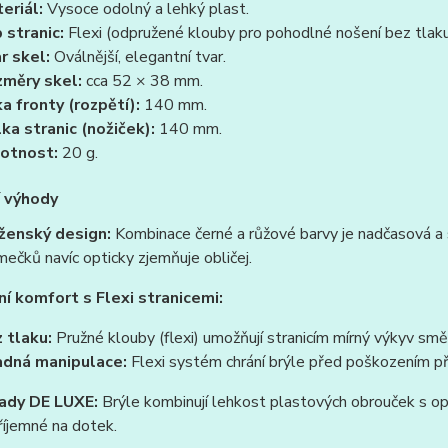
eriál:
Vysoce odolný a lehký plast.
 stranic:
Flexi (odpružené klouby pro pohodlné nošení bez tlaku
r skel:
Oválnější, elegantní tvar.
měry skel:
cca 52 × 38 mm.
ka fronty (rozpětí):
140 mm.
ka stranic (nožiček):
140 mm.
otnost:
20 g.
í výhody
ženský design:
Kombinace černé a růžové barvy je nadčasová a s
mečků navíc opticky zjemňuje obličej.
í komfort s Flexi stranicemi:
 tlaku:
Pružné klouby (flexi) umožňují stranicím mírný výkyv smě
dná manipulace:
Flexi systém chrání brýle před poškozením př
řady DE LUXE:
Brýle kombinují lehkost plastových obrouček s opt
říjemné na dotek.