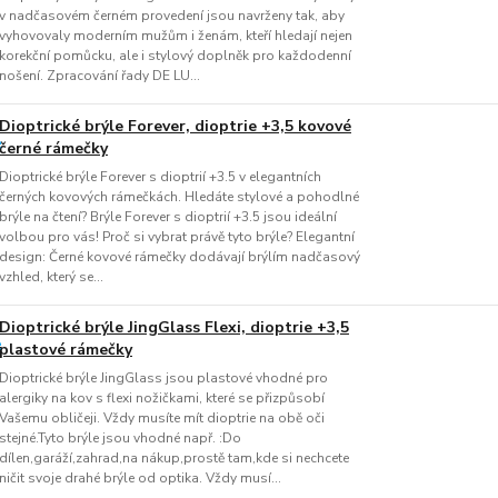
v nadčasovém černém provedení jsou navrženy tak, aby
vyhovovaly moderním mužům i ženám, kteří hledají nejen
korekční pomůcku, ale i stylový doplněk pro každodenní
nošení. Zpracování řady DE LU...
Dioptrické brýle Forever, dioptrie +3,5 kovové
černé rámečky
Dioptrické brýle Forever s dioptrií +3.5 v elegantních
černých kovových rámečkách. Hledáte stylové a pohodlné
brýle na čtení? Brýle Forever s dioptrií +3.5 jsou ideální
volbou pro vás! Proč si vybrat právě tyto brýle? Elegantní
design: Černé kovové rámečky dodávají brýlím nadčasový
vzhled, který se...
Dioptrické brýle JingGlass Flexi, dioptrie +3,5
plastové rámečky
Dioptrické brýle JingGlass jsou plastové vhodné pro
alergiky na kov s flexi nožičkami, které se přizpůsobí
Vašemu obličeji. Vždy musíte mít dioptrie na obě oči
stejné.Tyto brýle jsou vhodné např. :Do
dílen,garáží,zahrad,na nákup,prostě tam,kde si nechcete
ničit svoje drahé brýle od optika. Vždy musí...