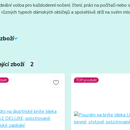
deální volba pro každodenní nošení, čtení, práci na počítači nebo
 různých typech dámských obličejů a spolehlivě drží na svém mís
zboží
jící zboží
2
dukt
TOP produkt