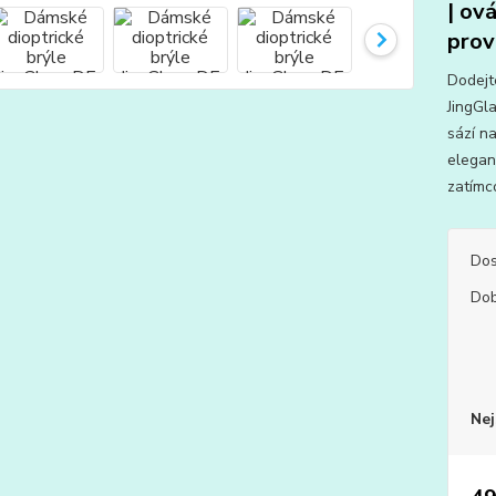
| ová
prov
Dodejt
JingGl
sází na
elegan
zatímco
Dos
Dob
Nej