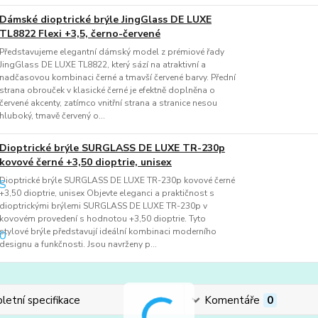
Dámské dioptrické brýle JingGlass DE LUXE
TL8822 Flexi +3,5, černo-červené
Představujeme elegantní dámský model z prémiové řady
JingGlass DE LUXE TL8822, který sází na atraktivní a
nadčasovou kombinaci černé a tmavší červené barvy. Přední
strana obrouček v klasické černé je efektně doplněna o
červené akcenty, zatímco vnitřní strana a stranice nesou
hluboký, tmavě červený o...
Dioptrické brýle SURGLASS DE LUXE TR-230p
kovové černé +3,50 dioptrie, unisex
Dioptrické brýle SURGLASS DE LUXE TR-230p kovové černé
+3,50 dioptrie, unisex Objevte eleganci a praktičnost s
dioptrickými brýlemi SURGLASS DE LUXE TR-230p v
kovovém provedení s hodnotou +3,50 dioptrie. Tyto
stylové brýle představují ideální kombinaci moderního
designu a funkčnosti. Jsou navrženy p...
etní specifikace
Komentáře
0