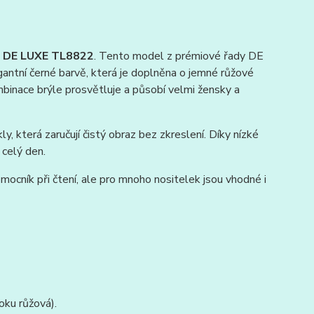
s DE LUXE TL8822
. Tento model z prémiové řady DE
gantní černé barvě, která je doplněna o jemné růžové
ombinace brýle prosvětluje a působí velmi žensky a
, která zaručují čistý obraz bez zkreslení. Díky nízké
celý den.
omocník při čtení, ale pro mnoho nositelek jsou vhodné i
ku růžová).