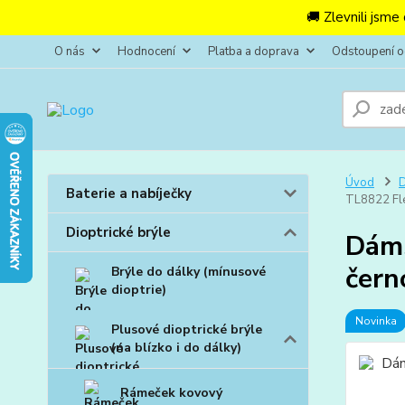
🚚 Zlevnili jsme
O nás
Hodnocení
Platba a doprava
Odstoupení 
Úvod
D
Baterie a nabíječky
TL8822 Fle
Dioptrické brýle
Dáms
čern
Brýle do dálky (mínusové
dioptrie)
Novinka
Plusové dioptrické brýle
(na blízko i do dálky)
Rámeček kovový