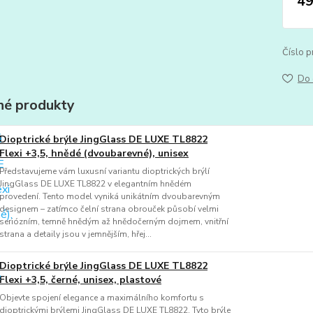
49
Číslo p
Do 
é produkty
Dioptrické brýle JingGlass DE LUXE TL8822
Flexi +3,5, hnědé (dvoubarevné), unisex
Představujeme vám luxusní variantu dioptrických brýlí
JingGlass DE LUXE TL8822 v elegantním hnědém
provedení. Tento model vyniká unikátním dvoubarevným
designem – zatímco čelní strana obrouček působí velmi
seriózním, temně hnědým až hnědočerným dojmem, vnitřní
strana a detaily jsou v jemnějším, hřej...
Dioptrické brýle JingGlass DE LUXE TL8822
Flexi +3,5, černé, unisex, plastové
Objevte spojení elegance a maximálního komfortu s
dioptrickými brýlemi JingGlass DE LUXE TL8822. Tyto brýle