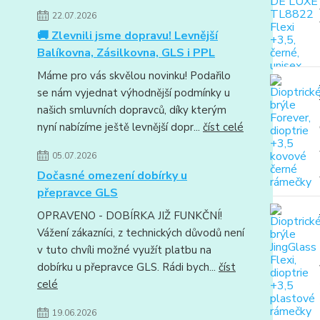
22.07.2026
🚚 Zlevnili jsme dopravu! Levnější
Balíkovna, Zásilkovna, GLS i PPL
Máme pro vás skvělou novinku! Podařilo
se nám vyjednat výhodnější podmínky u
našich smluvních dopravců, díky kterým
nyní nabízíme ještě levnější dopr...
číst celé
05.07.2026
Dočasné omezení dobírky u
přepravce GLS
OPRAVENO - DOBÍRKA JIŽ FUNKČNÍ!
Vážení zákazníci, z technických důvodů není
v tuto chvíli možné využít platbu na
dobírku u přepravce GLS. Rádi bych...
číst
celé
19.06.2026