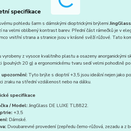
tní specifikace
svému pohledu šarm s dámskými dioptrickými brýlemi
JingGlas
 na velmi oblíbený kontrast barev. Přední část rámečků je v ele
ímco vnitřní strana a stranice jsou v krásné svěží růžové. Tato k
u vyrobeny z vysoce kvalitního plastu a osazeny anorganickými skly
 (pouhých 20 g) a ergonomickému tvaru sedí velmi pohodlně po 
 upozornění:
Tyto brýle s dioptrií +3,5 jsou ideální nejen jako p
ci zraku na střední vzdálenost nebo na dálku.
ické specifikace
čka / Model:
JingGlass DE LUXE TL8822.
ptrie:
+3,5
ení:
Dámské.
va:
Dvoubarevné provedení (zepředu černo-růžová, zezadu a z bo