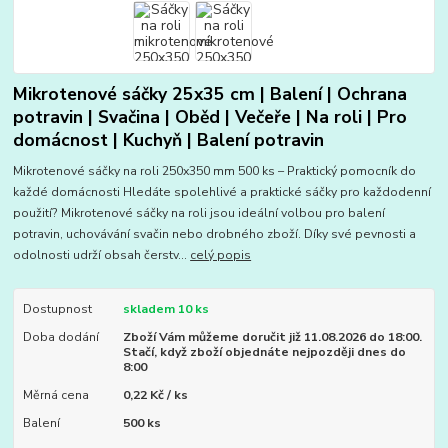
Mikrotenové sáčky 25x35 cm | Balení | Ochrana
potravin | Svačina | Oběd | Večeře | Na roli | Pro
domácnost | Kuchyň | Balení potravin
Mikrotenové sáčky na roli 250x350 mm 500 ks – Praktický pomocník do
každé domácnosti Hledáte spolehlivé a praktické sáčky pro každodenní
použití? Mikrotenové sáčky na roli jsou ideální volbou pro balení
potravin, uchovávání svačin nebo drobného zboží. Díky své pevnosti a
odolnosti udrží obsah čerstv...
celý popis
Dostupnost
skladem 10 ks
Doba dodání
Zboží Vám můžeme doručit již 11.08.2026 do 18:00.
Stačí, když zboží objednáte nejpozději dnes do
8:00
Měrná cena
0,22 Kč / ks
Balení
500 ks