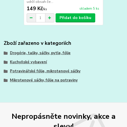
udrží obsah če...
149 Kč
skladem 5 ks
/
ks
Přidat do košíku
Zboží zařazeno v kategoriích
Drogérie, tašky, sáčky, pytle, fólie
Kuchyňské vybavení
Potravinářské fólie, mikrotenové sáčky
Mikrotenové sáčky, fólie na potraviny
Nepropásněte novinky, akce a
slevy!