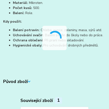
Materiál:
Mikroten.
Počet kusů:
500.
Balení:
Role.
Kdy použít:
Balení potravin:
Chleba, ovoce, zeleniny, masa, sýrů atd.
Uchovávání svačin:
Balení svačin do školy nebo do práce.
Ochrana oblečení:
Při praní nebo skladování.
Hygienické obaly:
Pro uchovávání drobných předmětů.
Původ zboží
Související zboží
1