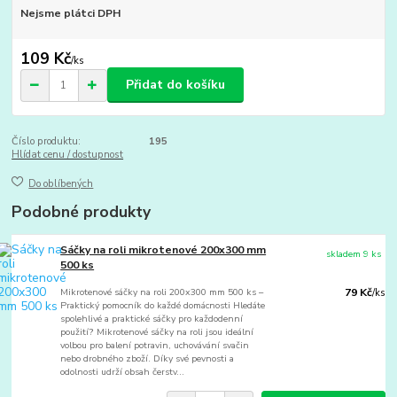
Nejsme plátci DPH
109 Kč
/
ks
Přidat do košíku
Číslo produktu:
195
Hlídat cenu / dostupnost
Do oblíbených
Podobné produkty
Sáčky na roli mikrotenové 200x300 mm
skladem 9 ks
500 ks
Mikrotenové sáčky na roli 200x300 mm 500 ks –
79 Kč
/
ks
Praktický pomocník do každé domácnosti Hledáte
spolehlivé a praktické sáčky pro každodenní
použití? Mikrotenové sáčky na roli jsou ideální
volbou pro balení potravin, uchovávání svačin
nebo drobného zboží. Díky své pevnosti a
odolnosti udrží obsah čerstv...