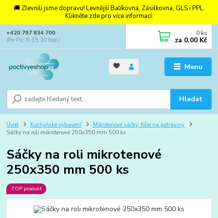
🚚 Zlevnili jsme dopravu! Levnější Balíkovna, Zásilkovna, GLS i PPL.
Klikněte zde pro více informací.
0
ks
+420 797 834 700
za
0,00 Kč
(Po-Pá, 8-15:30 hod.)
Menu
Hledat
Úvod
Kuchyňské vybavení
Mikrotenové sáčky, fólie na potraviny
Sáčky na roli mikrotenové 250x350 mm 500 ks
Sáčky na roli mikrotenové
250x350 mm 500 ks
TOP produkt