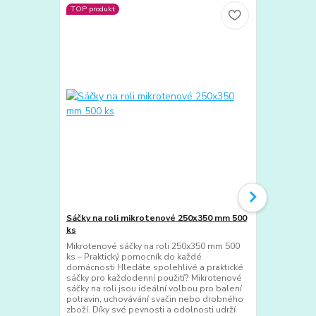
TOP produkt
Sáčky na roli mikrotenové 250x350 mm 500
Sáčky na ro
ks
ks
Mikrotenové sáčky na roli 250x350 mm 500
Mikrotenové 
ks – Praktický pomocník do každé
Praktické a 
domácnosti Hledáte spolehlivé a praktické
domácnost Hl
sáčky pro každodenní použití? Mikrotenové
sáčky pro ba
sáčky na roli jsou ideální volbou pro balení
jiných předm
potravin, uchovávání svačin nebo drobného
300x400 mm j
zboží. Díky své pevnosti a odolnosti udrží
domácnost. D