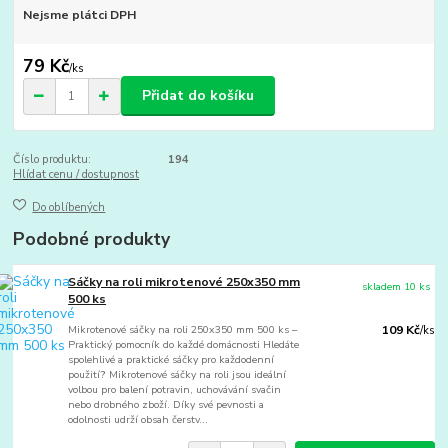
Nejsme plátci DPH
79 Kč
/
ks
Přidat do košíku
Číslo produktu:
194
Hlídat cenu / dostupnost
Do oblíbených
Podobné produkty
Sáčky na roli mikrotenové 250x350 mm
skladem 10 ks
500 ks
Mikrotenové sáčky na roli 250x350 mm 500 ks –
109 Kč
/
ks
Praktický pomocník do každé domácnosti Hledáte
spolehlivé a praktické sáčky pro každodenní
použití? Mikrotenové sáčky na roli jsou ideální
volbou pro balení potravin, uchovávání svačin
nebo drobného zboží. Díky své pevnosti a
odolnosti udrží obsah čerstv...