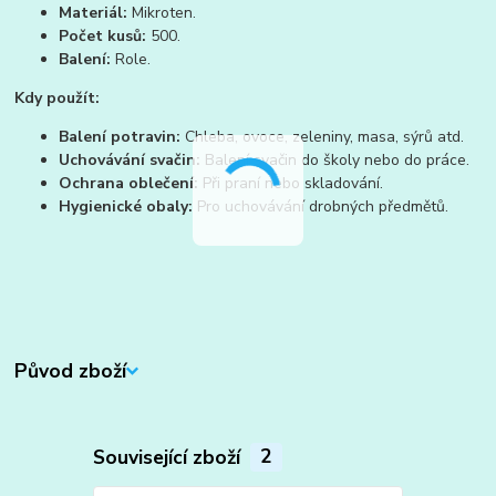
Materiál:
Mikroten.
Počet kusů:
500.
Balení:
Role.
Kdy použít:
Balení potravin:
Chleba, ovoce, zeleniny, masa, sýrů atd.
Uchovávání svačin:
Balení svačin do školy nebo do práce.
Ochrana oblečení:
Při praní nebo skladování.
Hygienické obaly:
Pro uchovávání drobných předmětů.
Původ zboží
Související zboží
2