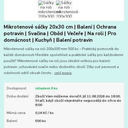
Mikrotenové sáčky 20x30 cm | Balení | Ochrana
potravin | Svačina | Oběd | Večeře | Na roli | Pro
domácnost | Kuchyň | Balení potravin
Mikrotenové sáčky na roli 200x300 mm 500 ks – Praktický pomocník do
každé domácnosti Hledáte spolehlivé a praktické sáčky pro každodenní
použití? Mikrotenové sáčky na roli jsou ideální volbou pro balení
potravin, uchovávání svačin nebo drobného zboží. Díky své pevnosti a
odolnosti udrží obsah čerstv...
celý popis
Dostupnost
skladem 9 ks
Doba dodání
Zboží Vám můžeme doručit již 11.08.2026 do 18:00.
Stačí, když zboží objednáte nejpozději do zítra do
8:00
Měrná cena
0,16 Kč / ks
Balení
500 ks