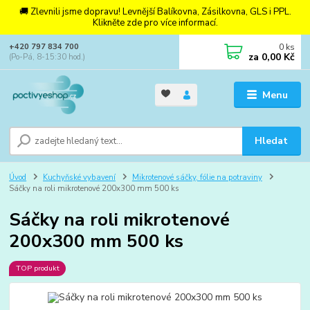
🚚 Zlevnili jsme dopravu! Levnější Balíkovna, Zásilkovna, GLS i PPL.
Klikněte zde pro více informací.
0
ks
+420 797 834 700
za
0,00 Kč
(Po-Pá, 8-15:30 hod.)
Menu
Hledat
Úvod
Kuchyňské vybavení
Mikrotenové sáčky, fólie na potraviny
Sáčky na roli mikrotenové 200x300 mm 500 ks
Sáčky na roli mikrotenové
200x300 mm 500 ks
TOP produkt