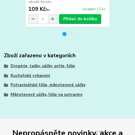
obsah čerstv...
udrží obsah č
109 Kč
149 Kč
skladem 10 ks
/
ks
/
ks
Přidat do košíku
Zboží zařazeno v kategoriích
Drogérie, tašky, sáčky, pytle, fólie
Kuchyňské vybavení
Potravinářské fólie, mikrotenové sáčky
Mikrotenové sáčky, fólie na potraviny
Nepropásněte novinky, akce a