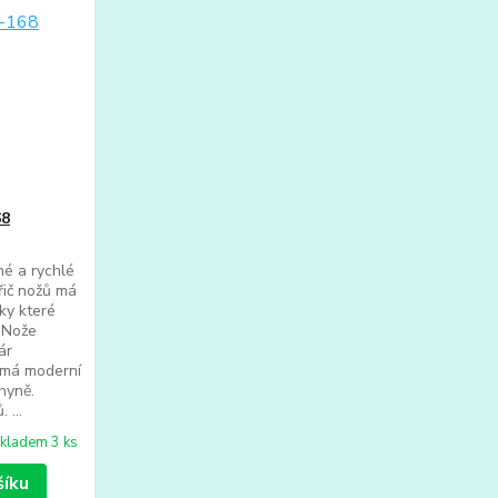
68
né a rychlé
řič nožů má
ky které
 Nože
ár
ů má moderní
hyně.
 ...
kladem 3 ks
šíku