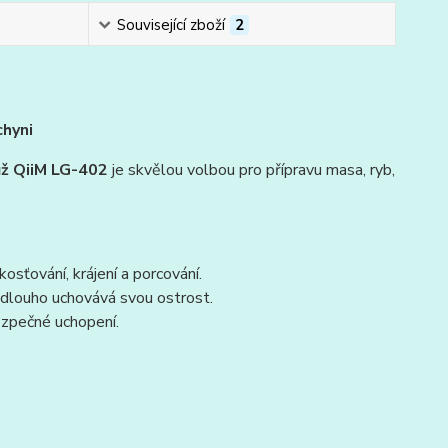
Související zboží
2
chyni
ž QiiM LG-402
je skvělou volbou pro přípravu masa, ryb,
osťování, krájení a porcování.
i dlouho uchovává svou ostrost.
ezpečné uchopení.