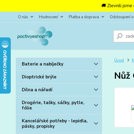
🚚 Zlevnili jsme
O nás
Hodnocení
Platba a doprava
Odstoupení 
Úvod
K
Baterie a nabíječky
Nůž 
Dioptrické brýle
Dílna a nářadí
Drogérie, tašky, sáčky, pytle,
fólie
Kancelářské potřeby - lepidla,
pásky, propisky