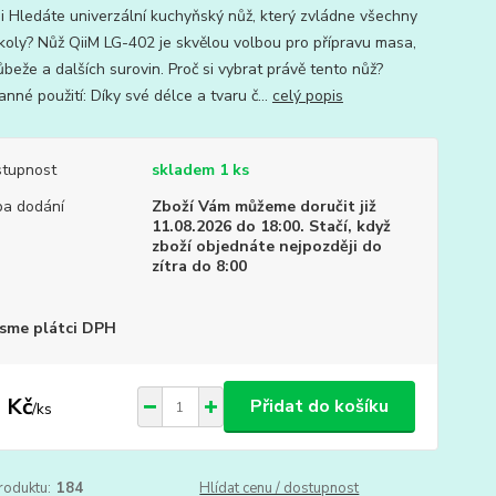
i Hledáte univerzální kuchyňský nůž, který zvládne všechny
koly? Nůž QiiM LG-402 je skvělou volbou pro přípravu masa,
ůbeže a dalších surovin. Proč si vybrat právě tento nůž?
nné použití: Díky své délce a tvaru č...
celý popis
tupnost
skladem 1 ks
a dodání
Zboží Vám můžeme doručit již
11.08.2026 do 18:00. Stačí, když
zboží objednáte nejpozději do
zítra do 8:00
sme plátci DPH
 Kč
Přidat do košíku
/
ks
roduktu:
184
Hlídat cenu / dostupnost