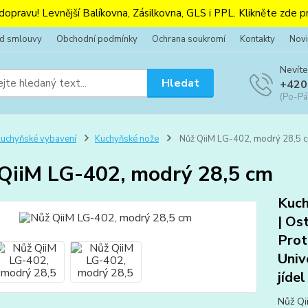
 dopravu! Levnější Balíkovna, Zásilkovna, GLS i PPL. Klikněte zde pr
od smlouvy
Obchodní podmínky
Ochrana soukromí
Kontakty
Novi
Nevíte
Hledat
+420
(Po-Pá
uchyňské vybavení
Kuchyňské nože
Nůž QiiM LG-402, modrý 28,5 
QiiM LG-402, modrý 28,5 cm
Kuch
| Os
Prot
Univ
jídel
Nůž Qi