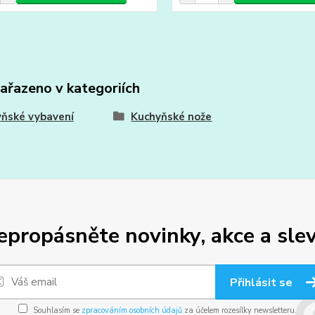
zařazeno v kategoriích
ňské vybavení
Kuchyňské nože
epropásněte novinky, akce a slev
Přihlásit se
Souhlasím se
zpracováním osobních údajů
za účelem rozesílky newsletteru.