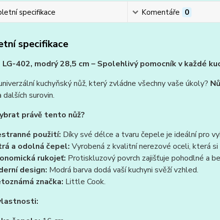
etní specifikace
Komentáře
0
tní specifikace
 LG-402, modrý 28,5 cm – Spolehlivý pomocník v každé ku
niverzální kuchyňský nůž, který zvládne všechny vaše úkoly?
Nů
 dalších surovin.
vybrat právě tento nůž?
stranné použití:
Díky své délce a tvaru čepele je ideální pro vyk
rá a odolná čepel:
Vyrobená z kvalitní nerezové oceli, která s
onomická rukojeť:
Protiskluzový povrch zajišťuje pohodlné a b
erní design:
Modrá barva dodá vaší kuchyni svěží vzhled.
toznámá značka:
Little Cook.
vlastnosti: