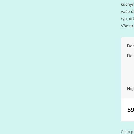
kuchyn
vaše ú
ryb, dr
Všestra
Dos
Dob
Nej
59
Číslo p