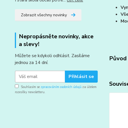
I stará škola občas potře...
číst celé
Vyn
Vše
Zobrazit všechny novinky
Mod
Nepropásněte novinky, akce
a slevy!
Můžete se kdykoli odhlásit. Zasíláme
Původ 
jednou za 14 dní.
Přihlásit se
Souvise
Souhlasím se
zpracováním osobních údajů
za účelem
rozesílky newsletteru.