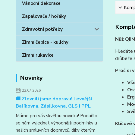
Vánoční dekorace
Kompl
Zapalovače / hořáky
Komple
Zdravotní potřeby
Nůž QiiM
Zimní čepice - kulichy
Hledáte u
Zimní rukavice
drůbeže a
Proč si 
Novinky
Vše
Ost
22.07.2026
Erg
🚚 Zlevnili jsme dopravu! Levnější
Mod
Balíkovna, Zásilkovna, GLS i PPL
Svě
Máme pro vás skvělou novinku! Podařilo
se nám vyjednat výhodnější podmínky u
Klíčové 
našich smluvních dopravců, díky kterým