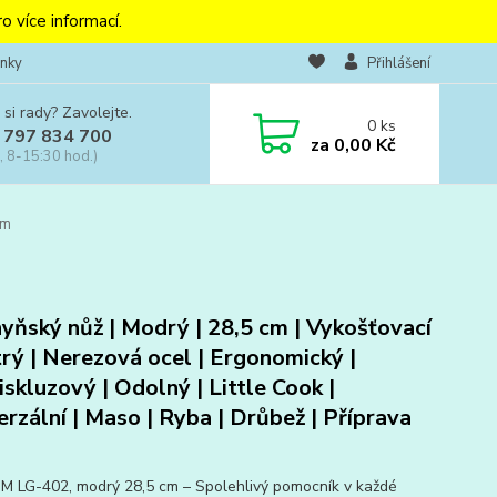
o více informací.
nky
Přihlášení
 si rady? Zavolejte.
0
ks
 797 834 700
za
0,00 Kč
, 8-15:30 hod.)
cm
yňský nůž | Modrý | 28,5 cm | Vykošťovací
trý | Nerezová ocel | Ergonomický |
iskluzový | Odolný | Little Cook |
erzální | Maso | Ryba | Drůbež | Příprava
iM LG-402, modrý 28,5 cm – Spolehlivý pomocník v každé