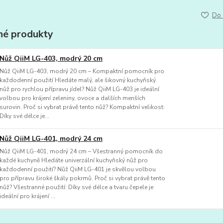
Do 
é produkty
Nůž QiiM LG-403, modrý 20 cm
Nůž QiiM LG-403, modrý 20 cm – Kompaktní pomocník pro
každodenní použití Hledáte malý, ale šikovný kuchyňský
nůž pro rychlou přípravu jídel? Nůž QiiM LG-403 je ideální
volbou pro krájení zeleniny, ovoce a dalších menších
surovin. Proč si vybrat právě tento nůž? Kompaktní velikost:
Díky své délce je...
Nůž QiiM LG-401, modrý 24 cm
Nůž QiiM LG-401, modrý 24 cm – Všestranný pomocník do
každé kuchyně Hledáte univerzální kuchyňský nůž pro
každodenní použití? Nůž QiiM LG-401 je skvělou volbou
pro přípravu široké škály pokrmů. Proč si vybrat právě tento
nůž? Všestranné použití: Díky své délce a tvaru čepele je
ideální pro krájení ...