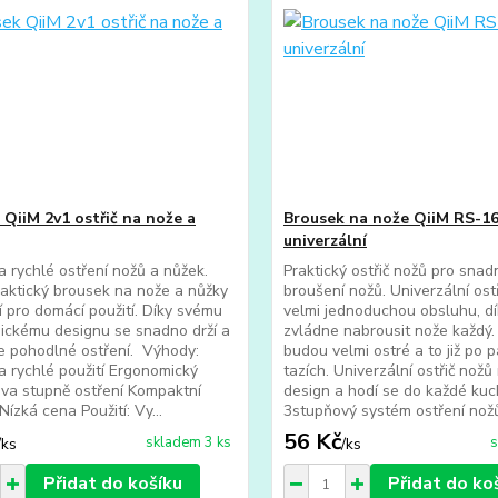
 QiiM 2v1 ostřič na nože a
Brousek na nože QiiM RS-1
univerzální
 rychlé ostření nožů a nůžek.
Praktický ostřič nožů pro snad
aktický brousek na nože a nůžky
broušení nožů. Univerzální ost
ní pro domácí použití. Díky svému
velmi jednoduchou obsluhu, dí
ickému designu se snadno drží a
zvládne nabrousit nože každý.
e pohodlné ostření. Výhody:
budou velmi ostré a to již po p
 rychlé použití Ergonomický
tazích. Univerzální ostřič nož
va stupně ostření Kompaktní
design a hodí se do každé kuc
ízká cena Použití: Vy...
3stupňový systém ostření nožů.
56 Kč
skladem 3 ks
s
/
ks
/
ks
Přidat do košíku
Přidat do ko