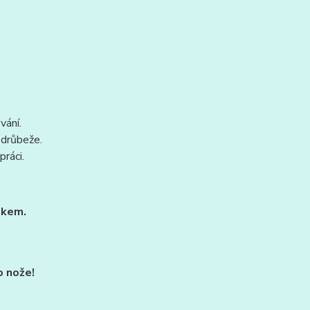
vání.
 drůbeže.
práci.
dkem.
o nože!