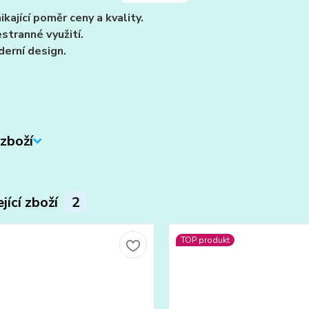
ikající poměr ceny a kvality.
stranné využití.
erní design.
zboží
jící zboží
2
TOP produkt