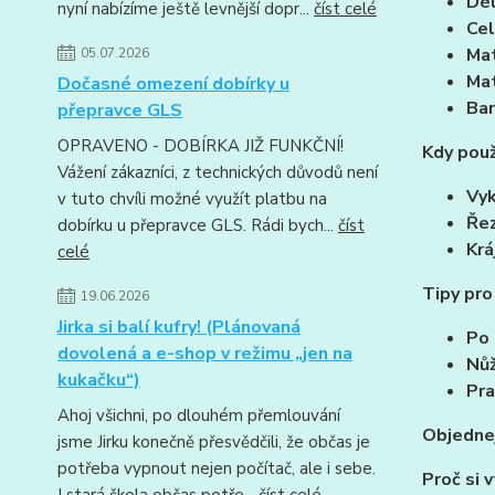
Dél
nyní nabízíme ještě levnější dopr...
číst celé
Cel
Mat
05.07.2026
Mat
Dočasné omezení dobírky u
Bar
přepravce GLS
OPRAVENO - DOBÍRKA JIŽ FUNKČNÍ!
Kdy použ
Vážení zákazníci, z technických důvodů není
Vyk
v tuto chvíli možné využít platbu na
Řez
dobírku u přepravce GLS. Rádi bych...
číst
Krá
celé
Tipy pro
19.06.2026
Jirka si balí kufry! (Plánovaná
Po 
dovolená a e-shop v režimu „jen na
Nůž
kukačku“)
Pra
Ahoj všichni, po dlouhém přemlouvání
Objednej
jsme Jirku konečně přesvědčili, že občas je
potřeba vypnout nejen počítač, ale i sebe.
Proč si 