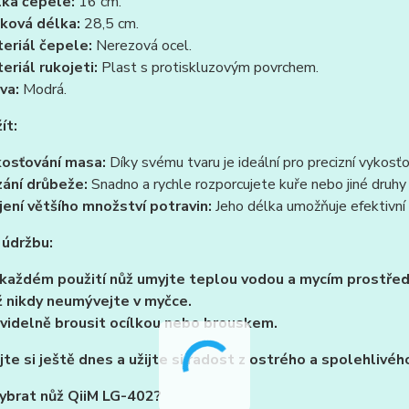
ka čepele:
16 cm.
ková délka:
28,5 cm.
eriál čepele:
Nerezová ocel.
eriál rukojeti:
Plast s protiskluzovým povrchem.
va:
Modrá.
ít:
osťování masa:
Díky svému tvaru je ideální pro precizní vykosťo
ání drůbeže:
Snadno a rychle rozporcujete kuře nebo jiné druhy
jení většího množství potravin:
Jeho délka umožňuje efektivní 
 údržbu:
každém použití nůž umyjte teplou vodou a mycím prostře
 nikdy neumývejte v myčce.
videlně brousit ocílkou nebo brouskem.
te si ještě dnes a užijte si radost z ostrého a spolehlivéh
vybrat nůž QiiM LG-402?