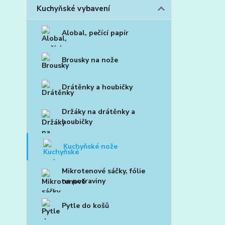
Kuchyňské vybavení
Alobal, pečící papír
Brousky na nože
Drátěnky a houbičky
Držáky na drátěnky a
houbičky
Kuchyňské nože
Mikrotenové sáčky, fólie
na potraviny
Pytle do košů