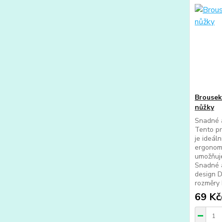
Brousek
nůžky
Snadné a
Tento pr
je ideál
ergonom
umožňuj
Snadné a
design D
rozměry N
69 Kč