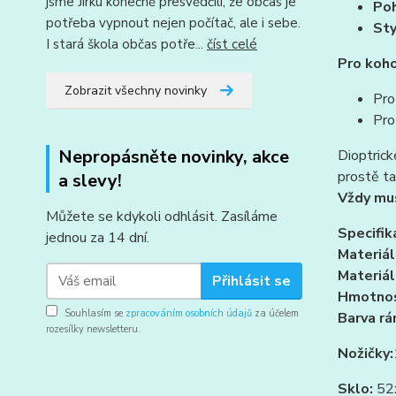
jsme Jirku konečně přesvědčili, že občas je
Poh
potřeba vypnout nejen počítač, ale i sebe.
Sty
I stará škola občas potře...
číst celé
Pro koho
Zobrazit všechny novinky
Pro
Pro 
Nepropásněte novinky, akce
Dioptrick
prostě ta
a slevy!
Vždy mus
Můžete se kdykoli odhlásit. Zasíláme
Specifik
jednou za 14 dní.
Materiál
Materiál
Přihlásit se
Hmotnos
Souhlasím se
zpracováním osobních údajů
za účelem
Barva r
rozesílky newsletteru.
Nožičky:
Sklo:
52x