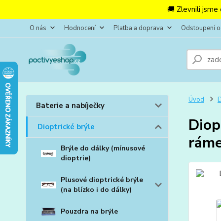
🚚 Zlevnili jsme
O nás
Hodnocení
Platba a doprava
Odstoupení 
Úvod
D
Baterie a nabíječky
Diop
Dioptrické brýle
ráme
Brýle do dálky (mínusové
dioptrie)
Plusové dioptrické brýle
(na blízko i do dálky)
Pouzdra na brýle