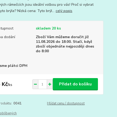
ých rámečcích jsou ideální volbou pro vás! Proč si vybrat
yto brýle? Nízká cena: Tyto brýl...
celý popis
tupnost
skladem 20 ks
a dodání
Zboží Vám můžeme doručit již
11.08.2026 do 18:00. Stačí, když
zboží objednáte nejpozději dnes
do 8:00
sme plátci DPH
 Kč
Přidat do košíku
/
ks
roduktu:
0041
Hlídat cenu / dostupnost
oblíbených