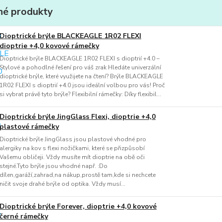
é produkty
Dioptrické brýle BLACKEAGLE 1R02 FLEXI
dioptrie +4,0 kovové rámečky
Dioptrické brýle BLACKEAGLE 1R02 FLEXI s dioptrií +4.0 –
Stylové a pohodlné řešení pro váš zrak Hledáte univerzální
dioptrické brýle, které využijete na čtení? Brýle BLACKEAGLE
1R02 FLEXI s dioptrií +4.0 jsou ideální volbou pro vás! Proč
si vybrat právě tyto brýle? Flexibilní rámečky: Díky flexibil...
Dioptrické brýle JingGlass Flexi, dioptrie +4,0
plastové rámečky
Dioptrické brýle JingGlass jsou plastové vhodné pro
alergiky na kov s flexi nožičkami, které se přizpůsobí
Vašemu obličeji. Vždy musíte mít dioptrie na obě oči
stejné.Tyto brýle jsou vhodné např. :Do
dílen,garáží,zahrad,na nákup,prostě tam,kde si nechcete
ničit svoje drahé brýle od optika. Vždy musí...
Dioptrické brýle Forever, dioptrie +4,0 kovové
černé rámečky