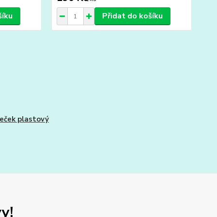
šíku
Přidat do košíku
ček plastový
y!