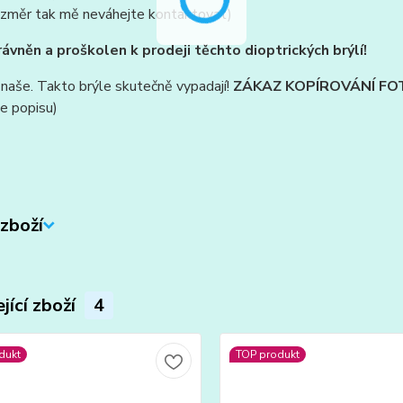
ozměr tak mě neváhejte kontaktovat)
ávněn a proškolen k prodeji těchto dioptrických brýlí!
 naše. Takto brýle skutečně vypadají!
ZÁKAZ KOPÍROVÁNÍ FO
le popisu)
zboží
jící zboží
4
dukt
TOP produkt