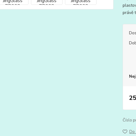
plastov
právě t
Dos
Dob
Nej
25
Číslo p
Do 