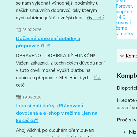
se nám vyjednat výhodnější podmínky u
našich smluvních dopravců, díky kterým
nyní nabízíme ještě levnější dopr...
číst celé
05.07.2026
Dočasné omezení dobírky u
přepravce GLS
OPRAVENO - DOBÍRKA JIŽ FUNKČNÍ!
Kompl
Vážení zákazníci, z technických důvodů není
v tuto chvíli možné využít platbu na
Komple
dobírku u přepravce GLS. Rádi bych...
číst
celé
Dioptric
19.06.2026
Hledáte c
Jirka si balí kufry! (Plánovaná
ideální v
dovolená a e-shop v režimu „jen na
Proč si 
kukačku“)
Ahoj všichni, po dlouhém přemlouvání
Níz