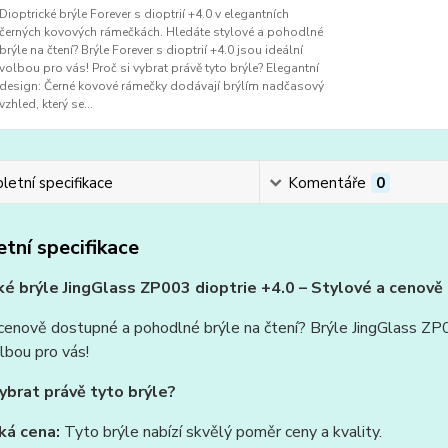
Dioptrické brýle Forever s dioptrií +4.0 v elegantních
černých kovových rámečkách. Hledáte stylové a pohodlné
brýle na čtení? Brýle Forever s dioptrií +4.0 jsou ideální
volbou pro vás! Proč si vybrat právě tyto brýle? Elegantní
design: Černé kovové rámečky dodávají brýlím nadčasový
vzhled, který se...
etní specifikace
Komentáře
0
tní specifikace
ké brýle JingGlass ZP003 dioptrie +4.0 – Stylové a cenově 
enově dostupné a pohodlné brýle na čtení? Brýle JingGlass ZP00
olbou pro vás!
vybrat právě tyto brýle?
ká cena:
Tyto brýle nabízí skvělý poměr ceny a kvality.