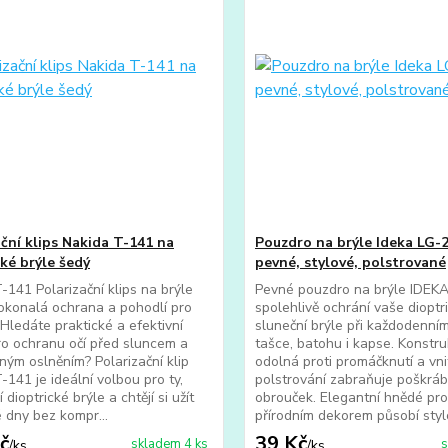
ační klips Nakida T-141 na
Pouzdro na brýle Ideka LG-
cké brýle šedý
pevné, stylové, polstrované
-141 Polarizační klips na brýle
Pevné pouzdro na brýle IDEK
okonalá ochrana a pohodlí pro
spolehlivě ochrání vaše dioptri
 Hledáte praktické a efektivní
sluneční brýle při každodenní
ro ochranu očí před sluncem a
tašce, batohu i kapse. Konstru
ným oslněním? Polarizační klip
odolná proti promáčknutí a vni
-141 je ideální volbou pro ty,
polstrování zabraňuje poškrábá
í dioptrické brýle a chtějí si užít
obrouček. Elegantní hnědé pro
 dny bez kompr...
přírodním dekorem působí stylo
č
39 Kč
skladem 4 ks
s
/
ks
/
ks