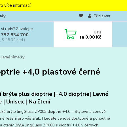
o více informací.
nky
Přihlášení
 si rady? Zavolejte.
0
ks
 797 834 700
za
0,00 Kč
, 8-15:30 hod.)
é černé rámečky
ptrie +4,0 plastové černé
í brýle plus dioptrie |+4.0 dioptrie| Levné
e | Unisex | Na čtení
ické brýle JingGlass ZP003 dioptrie +4.0 – Stylové a cenově
né řešení pro váš zrak. Hledáte cenově dostupné a pohodlné
a čtení? Brýle JingGlass ZP003 s dioptrií +4.0 v černých