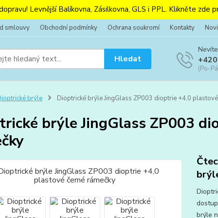
 dopravu! Levnější Balíkovna, Zásilkovna, GLS i PPL. Klikněte zde pr
od smlouvy
Obchodní podmínky
Ochrana soukromí
Kontakty
Novi
Nevíte
Hledat
+420
(Po-Pá
ioptrické brýle
Dioptrické brýle JingGlass ZP003 dioptrie +4,0 plastov
trické brýle JingGlass ZP003 dio
čky
Čtec
brýl
Dioptr
dostup
brýle n