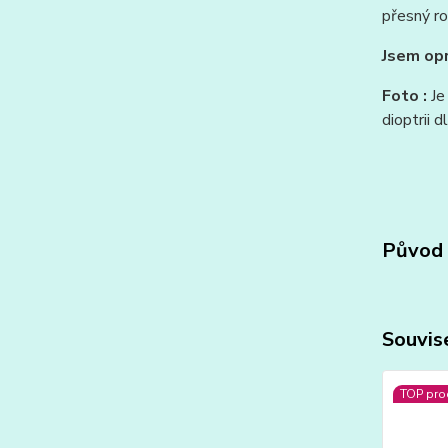
přesný r
Jsem opr
Foto :
Je
dioptrii d
Původ 
Souvise
TOP pro