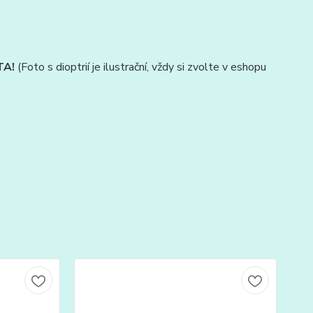
TA!
(Foto s dioptrií je ilustrační, vždy si zvolte v eshopu
TO