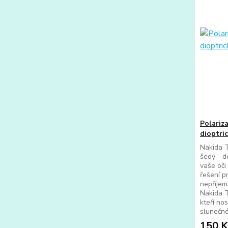
Polariz
dioptri
Nakida T
šedý - d
vaše oči
řešení p
nepříjem
Nakida T
kteří nos
slunečné
150 K