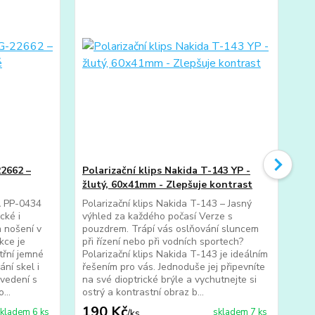
22662 –
Polarizační klips Nakida T-143 YP -
Pol
žlutý, 60x41mm - Zlepšuje kontrast
zr
A PP-0434
Polarizační klips Nakida T-143 – Jasný
Pol
cké i
výhled za každého počasí Verze s
och
m nošení v
pouzdrem. Trápí vás oslňování sluncem
Hle
kce je
při řízení nebo při vodních sportech?
pol
třní jemné
Polarizační klips Nakida T-143 je ideálním
poř
ní skel i
řešením pro vás. Jednoduše jej připevníte
Nak
vedení s
na své dioptrické brýle a vychutnejte si
vaš
...
ostrý a kontrastní obraz b...
při
190 Kč
1
kladem 6 ks
skladem 7 ks
/
ks