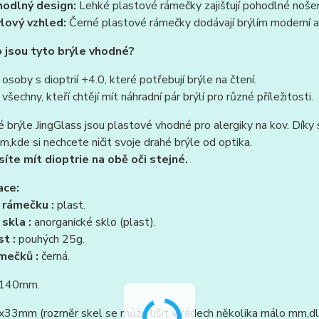
odlný design:
Lehké plastové rámečky zajišťují pohodlné nošen
lový vzhled:
Černé plastové rámečky dodávají brýlím moderní a 
 jsou tyto brýle vhodné?
 osoby s dioptrií +4.0, které potřebují brýle na čtení.
všechny, kteří chtějí mít náhradní pár brýlí pro různé příležitosti.
é brýle JingGlass jsou plastové vhodné pro alergiky na kov. Díky s
m,kde si nechcete ničit svoje drahé brýle od optika.
íte mít dioptrie na obě oči stejné.
ace:
 rámečku :
plast.
 skla :
anorganické sklo (plast).
t :
pouhých 25g.
ámečků :
černá.
140mm.
33mm (rozměr skel se může lišit v řádech několika málo mm,dle