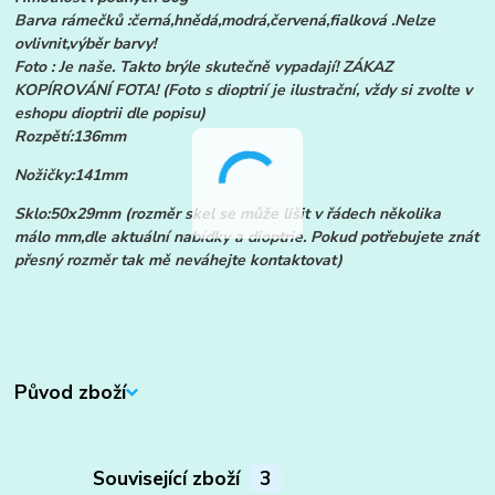
Barva rámečků :černá,hnědá,modrá,červená,fialková .Nelze
ovlivnit,výběr barvy!
Foto : Je naše. Takto brýle skutečně vypadají! ZÁKAZ
KOPÍROVÁNÍ FOTA! (Foto s dioptrií je ilustrační, vždy si zvolte v
eshopu dioptrii dle popisu)
Rozpětí:136mm
Nožičky:141mm
Sklo:50x29mm (rozměr skel se může lišit v řádech několika
málo mm,dle aktuální nabídky a dioptrie. Pokud potřebujete znát
přesný rozměr tak mě neváhejte kontaktovat)
Původ zboží
Související zboží
3