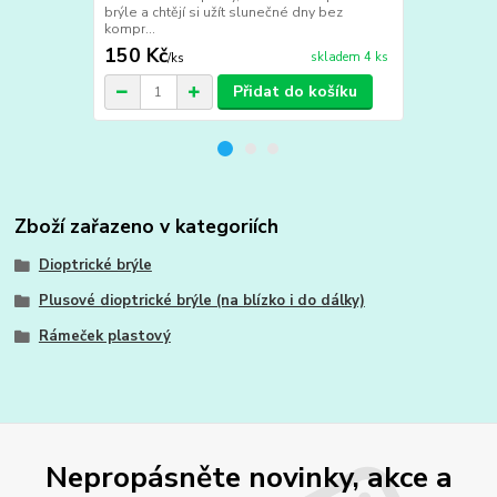
brýle a chtějí si užít slunečné dny bez
vychutnejte s
kompr...
150 Kč
190 Kč
skladem 4 ks
/
ks
/
ks
Přidat do košíku
Zboží zařazeno v kategoriích
Dioptrické brýle
Plusové dioptrické brýle (na blízko i do dálky)
Rámeček plastový
Nepropásněte novinky, akce a