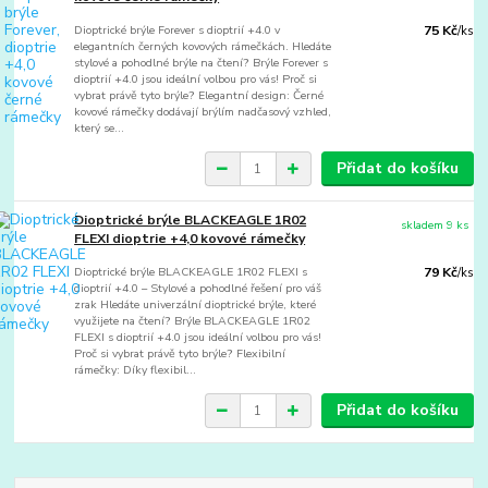
Dioptrické brýle Forever s dioptrií +4.0 v
75 Kč
/
ks
elegantních černých kovových rámečkách. Hledáte
stylové a pohodlné brýle na čtení? Brýle Forever s
dioptrií +4.0 jsou ideální volbou pro vás! Proč si
vybrat právě tyto brýle? Elegantní design: Černé
kovové rámečky dodávají brýlím nadčasový vzhled,
který se...
Přidat do košíku
Dioptrické brýle BLACKEAGLE 1R02
skladem 9 ks
FLEXI dioptrie +4,0 kovové rámečky
Dioptrické brýle BLACKEAGLE 1R02 FLEXI s
79 Kč
/
ks
dioptrií +4.0 – Stylové a pohodlné řešení pro váš
zrak Hledáte univerzální dioptrické brýle, které
využijete na čtení? Brýle BLACKEAGLE 1R02
FLEXI s dioptrií +4.0 jsou ideální volbou pro vás!
Proč si vybrat právě tyto brýle? Flexibilní
rámečky: Díky flexibil...
Přidat do košíku