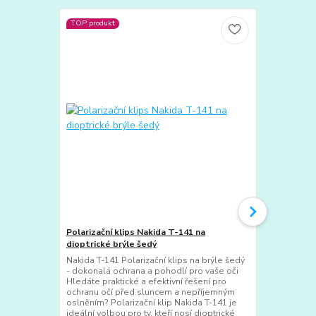
TOP produkt
Polarizační klips Nakida T-141 na
Polarizační 
dioptrické brýle šedý
60x41mm - Z
Nakida T-141 Polarizační klips na brýle šedý
Polarizační k
- dokonalá ochrana a pohodlí pro vaše oči
za každého p
Hledáte praktické a efektivní řešení pro
vás oslňován
ochranu očí před sluncem a nepříjemným
vodních spor
oslněním? Polarizační klip Nakida T-141 je
143 je ideál
ideální volbou pro ty, kteří nosí dioptrické
jej připevnít