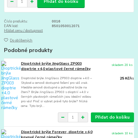
Přidat do košíku
Číslo produktu:
0016
EAN kód:
8501050012071
Hlídat cenu / dostupnost
Do oblíbených
Podobné produkty
Dioptrické brýle JingGlass ZP003
skladem 20 ks
dioptrie +4,0 plastové černé rámečky
Dioptrické brýle JingGlass ZP003 dioptrie +4.0 –
25 Kč
/
ks
Stylové a cenově dostupné řešení pro váš zrak.
Hledáte cenově dostupné a pohodlné brýle na
čtení? Brýle JingGlass ZP003 s dioptrií +4.0 v
černých plastových rámečcích jsou ideální volbou
pro vás! Proč si vybrat právě tyto brýle? Nízká
cena: Tyto brýl...
Přidat do košíku
Dioptrické brýle Forever, dioptrie +4,0
skladem 10 ks
kovové černé rámečky