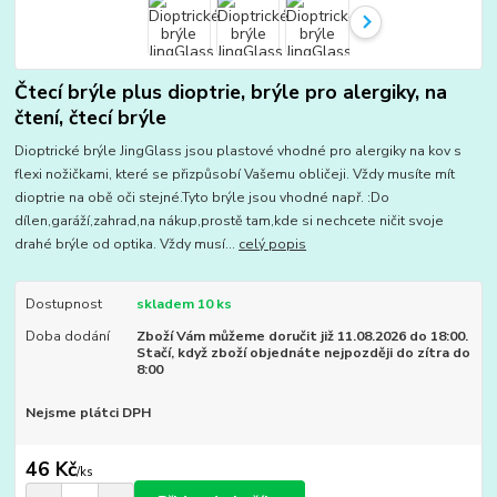
Čtecí brýle plus dioptrie, brýle pro alergiky, na
čtení, čtecí brýle
Dioptrické brýle JingGlass jsou plastové vhodné pro alergiky na kov s
flexi nožičkami, které se přizpůsobí Vašemu obličeji. Vždy musíte mít
dioptrie na obě oči stejné.Tyto brýle jsou vhodné např. :Do
dílen,garáží,zahrad,na nákup,prostě tam,kde si nechcete ničit svoje
drahé brýle od optika. Vždy musí...
celý popis
Dostupnost
skladem 10 ks
Doba dodání
Zboží Vám můžeme doručit již 11.08.2026 do 18:00.
Stačí, když zboží objednáte nejpozději do zítra do
8:00
Nejsme plátci DPH
46 Kč
/
ks