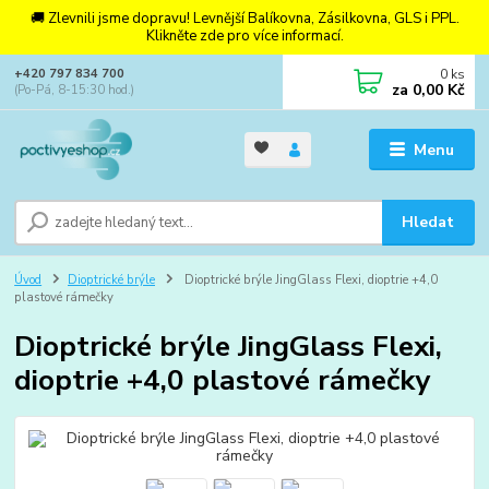
🚚 Zlevnili jsme dopravu! Levnější Balíkovna, Zásilkovna, GLS i PPL.
Klikněte zde pro více informací.
0
ks
+420 797 834 700
za
0,00 Kč
(Po-Pá, 8-15:30 hod.)
Menu
Hledat
Úvod
Dioptrické brýle
Dioptrické brýle JingGlass Flexi, dioptrie +4,0
plastové rámečky
Dioptrické brýle JingGlass Flexi,
dioptrie +4,0 plastové rámečky