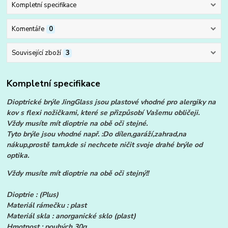
Kompletní specifikace
Komentáře
0
Související zboží
3
Kompletní specifikace
Dioptrické brýle JingGlass jsou plastové vhodné pro alergiky na
kov s flexi nožičkami, které se přizpůsobí Vašemu obličeji.
Vždy musíte mít dioptrie na obě oči stejné.
Tyto brýle jsou vhodné např. :Do dílen,garáží,zahrad,na
nákup,prostě tam,kde si nechcete ničit svoje drahé brýle od
optika.
Vždy musíte mít dioptrie na obě oči stejný!!
Dioptrie : (Plus)
Materiál rámečku : plast
Materiál skla : anorganické sklo (plast)
Hmotnost : pouhých 30g