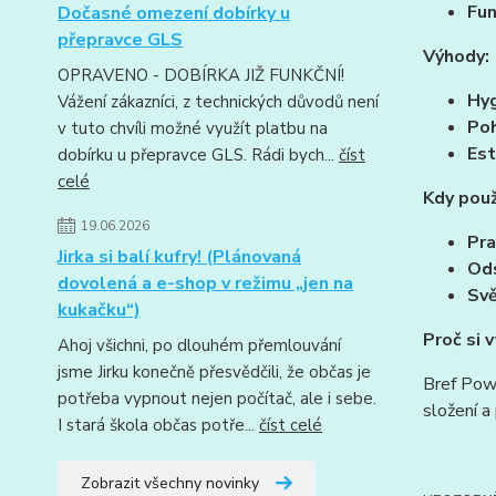
Fun
Dočasné omezení dobírky u
přepravce GLS
Výhody:
OPRAVENO - DOBÍRKA JIŽ FUNKČNÍ!
Hyg
Vážení zákazníci, z technických důvodů není
Poh
v tuto chvíli možné využít platbu na
Est
dobírku u přepravce GLS. Rádi bych...
číst
celé
Kdy použ
19.06.2026
Pra
Jirka si balí kufry! (Plánovaná
Ods
dovolená a e-shop v režimu „jen na
Svě
kukačku“)
Proč si 
Ahoj všichni, po dlouhém přemlouvání
jsme Jirku konečně přesvědčili, že občas je
Bref Powe
potřeba vypnout nejen počítač, ale i sebe.
složení a
I stará škola občas potře...
číst celé
Zobrazit všechny novinky