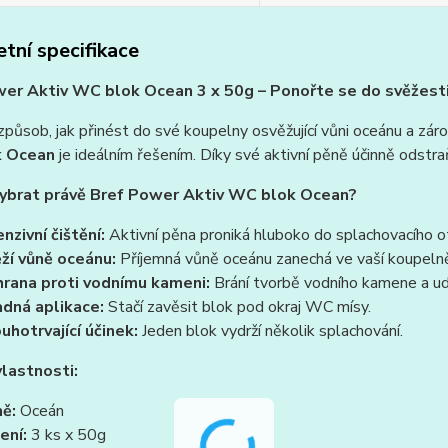
tní specifikace
er Aktiv WC blok Ocean 3 x 50g – Ponořte se do svěžest
působ, jak přinést do své koupelny osvěžující vůni oceánu a zá
 Ocean
je ideálním řešením. Díky své aktivní pěně účinně odstr
vybrat právě Bref Power Aktiv WC blok Ocean?
enzivní čištění:
Aktivní pěna proniká hluboko do splachovacího ot
ží vůně oceánu:
Příjemná vůně oceánu zanechá ve vaší koupelně 
rana proti vodnímu kameni:
Brání tvorbě vodního kamene a udr
dná aplikace:
Stačí zavěsit blok pod okraj WC mísy.
uhotrvající účinek:
Jeden blok vydrží několik splachování.
vlastnosti:
ě:
Oceán
ení:
3 ks x 50g