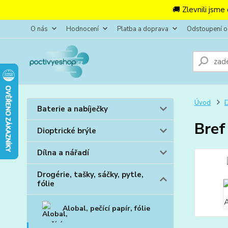
🚚 Zlevnili jsme
O nás
Hodnocení
Platba a doprava
Odstoupení 
Úvod
D
Baterie a nabíječky
Bref
Dioptrické brýle
Dílna a nářadí
Drogérie, tašky, sáčky, pytle,
fólie
Alobal, pečící papír, fólie