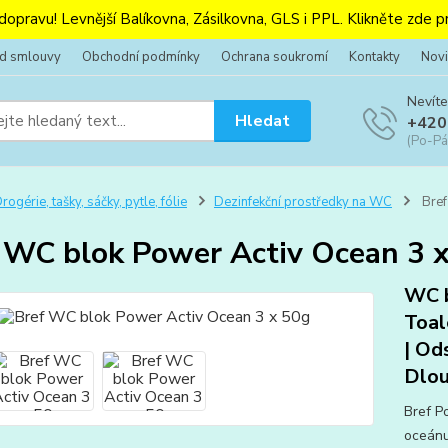
 dopravu! Levnější Balíkovna, Zásilkovna, GLS i PPL. Klikněte zde pr
od smlouvy
Obchodní podmínky
Ochrana soukromí
Kontakty
Novi
Nevíte
Hledat
+420
(Po-Pá
rogérie, tašky, sáčky, pytle, fólie
Dezinfekční prostředky na WC
Bref
 WC blok Power Activ Ocean 3 
WC b
Toal
| Od
Dlou
Bref P
oceánu