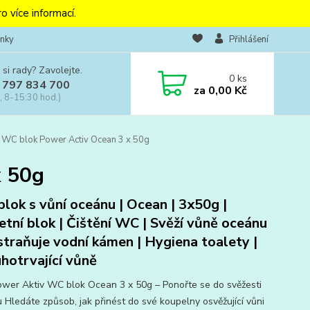
o více informací.
nky
Přihlášení
 si rady? Zavolejte.
0
ks
 797 834 700
za
0,00 Kč
, 8-15:30 hod.)
 WC blok Power Activ Ocean 3 x 50g
x 50g
lok s vůní oceánu | Ocean | 3x50g |
etní blok | Čištění WC | Svěží vůně oceánu
straňuje vodní kámen | Hygiena toalety |
hotrvající vůně
ower Aktiv WC blok Ocean 3 x 50g – Ponořte se do svěžesti
 Hledáte způsob, jak přinést do své koupelny osvěžující vůni