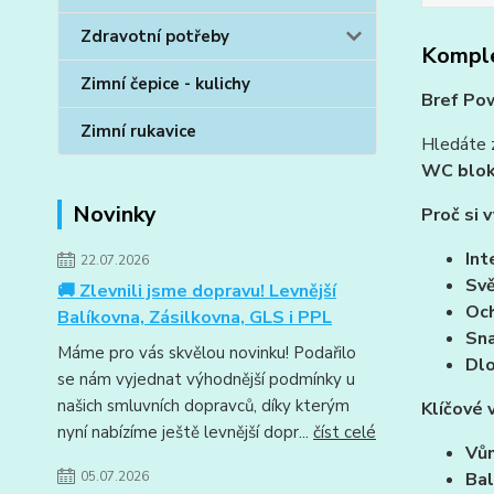
Zdravotní potřeby
Komple
Zimní čepice - kulichy
Bref Pow
Zimní rukavice
Hledáte z
WC blok
Novinky
Proč si 
Int
22.07.2026
Svě
🚚 Zlevnili jsme dopravu! Levnější
Och
Balíkovna, Zásilkovna, GLS i PPL
Sna
Máme pro vás skvělou novinku! Podařilo
Dlo
se nám vyjednat výhodnější podmínky u
našich smluvních dopravců, díky kterým
Klíčové 
nyní nabízíme ještě levnější dopr...
číst celé
Vůn
05.07.2026
Bal