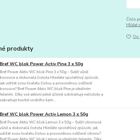
Číslo p
Hlídat 
Do 
é produkty
Bref WC blok Power Activ Pine 3 x 50g
Bref Power Aktiv WC blok Pine 3 x 50g – Svěží vůně
borovice a dokonalá čistota Hledáte spolehlivý způsob,
jak udržet svou toaletu čistou a provoněnou svěžestí
borovice? Bref Power Aktiv WC blok Pine je ideálním
řešením. Díky své aktivní pěně účinně odstraňuje nečistoty a
zabraňuje tvorbě vodního kam...
Bref WC blok Power Activ Lemon 3 x 50g
Bref Power Aktiv WC blok Lemon 3 x 50g – Svěží citronová
vůně a dokonalá čistota Hledáte spolehlivý způsob, jak
udržet svou toaletu čistou a provoněnou svěžestí citronu?
Bref Power Aktiv WC blok Lemon je ideálním řešením. Díky