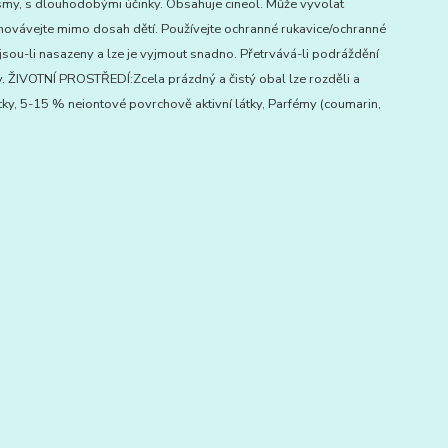
smy, s dlouhodobými účinky. Obsahuje cineol. Může vyvolat
Uchovávejte mimo dosah dětí. Používejte ochranné rukavice/ochranné
 jsou-li nasazeny a lze je vyjmout snadno. Přetrvává-li podráždění
y. ŽIVOTNÍ PROSTŘEDÍ:Zcela prázdný a čistý obal lze rozděli a
ky, 5-15 % neiontové povrchově aktivní látky, Parfémy (coumarin,