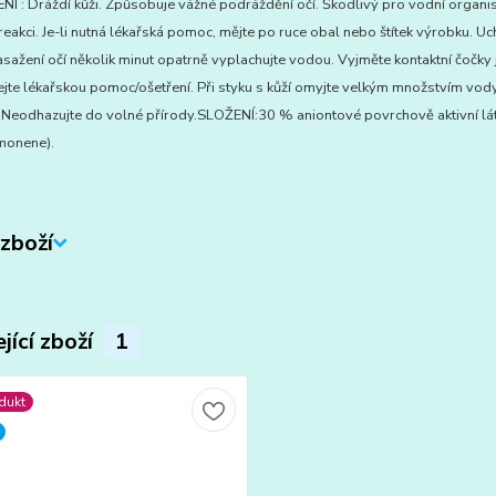
 : Dráždí kůži. Způsobuje vážné podráždění očí. Škodlivý pro vodní organi
reakci. Je-li nutná lékařská pomoc, mějte po ruce obal nebo štítek výrobku. 
zasažení očí několik minut opatrně vyplachujte vodou. Vyjměte kontaktní čočky
ejte lékařskou pomoc/ošetření. Při styku s kůží omyjte velkým množstvím vod
. Neodhazujte do volné přírody.SLOŽENÍ:30 % aniontové povrchově aktivní lát
imonene).
zboží
jící zboží
1
dukt