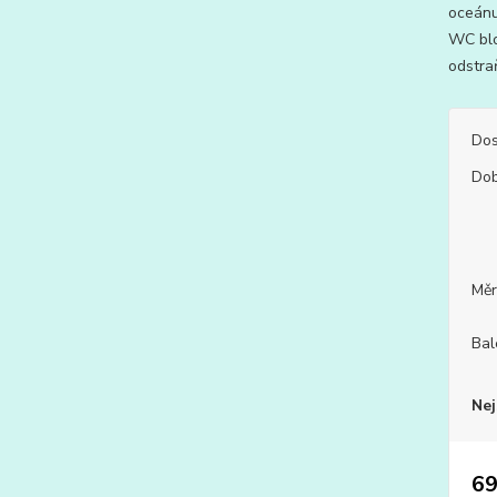
oceánu
WC blo
odstra
Dos
Dob
Měr
Bal
Nej
69