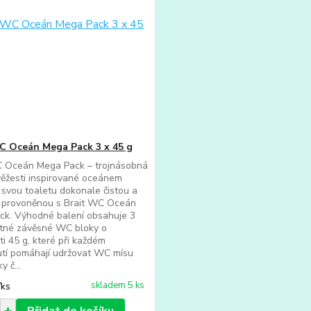
C Oceán Mega Pack 3 x 45 g
C Oceán Mega Pack – trojnásobná
ěžesti inspirované oceánem
 svou toaletu dokonale čistou a
ě provoněnou s Brait WC Oceán
ck. Výhodné balení obsahuje 3
tné závěsné WC bloky o
i 45 g, které při každém
tí pomáhají udržovat WC mísu
y č...
skladem 5 ks
/
ks