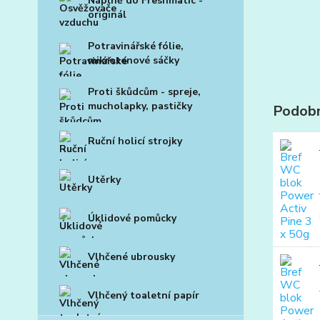
Náplně do Freshmatic -
originál
Potravinářské fólie,
mikrotenové sáčky
Proti škůdcům - spreje,
mucholapky, pastičky
Podobn
Ruční holicí strojky
Utěrky
Úklidové pomůcky
Vlhčené ubrousky
Vlhčený toaletní papír