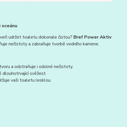
i oceánu
roveň udržet toaletu dokonale čistou?
Bref Power Aktiv
aňuje nečistoty a zabraňuje tvorbě vodního kamene.
voru a odstraňuje i odolné nečistoty.
dlouhotrvající svěžest.
žuje vaši toaletu lesklou.