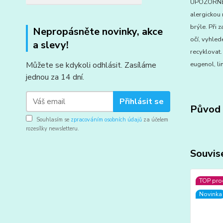
UPOZORNĚNÍ
alergickou 
brýle. Při 
Nepropásněte novinky, akce
očí, vyhled
a slevy!
recyklovat
Můžete se kdykoli odhlásit. Zasíláme
eugenol, l
jednou za 14 dní.
Přihlásit se
Původ 
Souhlasím se
zpracováním osobních údajů
za účelem
rozesílky newsletteru.
Souvise
TOP pro
Novinka