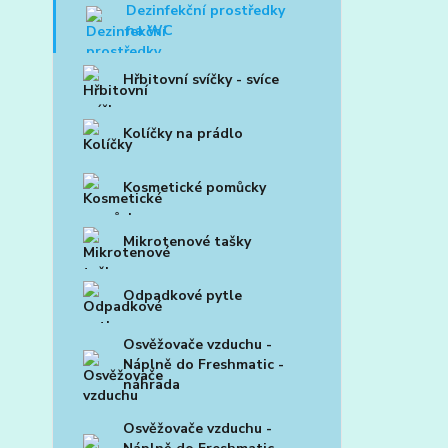
Dezinfekční prostředky
na WC
Hřbitovní svíčky - svíce
Kolíčky na prádlo
Kosmetické pomůcky
Mikrotenové tašky
Odpadkové pytle
Osvěžovače vzduchu -
Náplně do Freshmatic -
náhrada
Osvěžovače vzduchu -