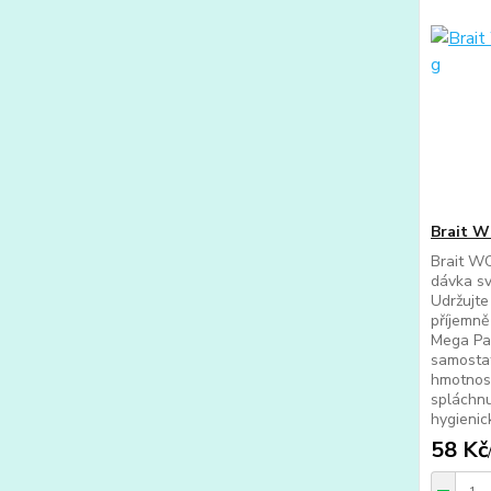
Brait W
Brait W
dávka sv
Udržujte
příjemn
Mega Pa
samosta
hmotnost
spláchnu
hygienick
58 Kč