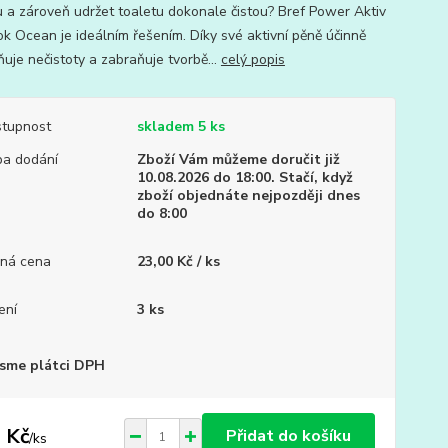
 a zároveň udržet toaletu dokonale čistou? Bref Power Aktiv
k Ocean je ideálním řešením. Díky své aktivní pěně účinně
ňuje nečistoty a zabraňuje tvorbě...
celý popis
tupnost
skladem 5 ks
a dodání
Zboží Vám můžeme doručit již
10.08.2026 do 18:00. Stačí, když
zboží objednáte nejpozději dnes
do 8:00
ná cena
23,00 Kč / ks
ení
3 ks
sme plátci DPH
 Kč
Přidat do košíku
/
ks