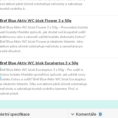
své aktivní pěně účinně odstraňuje nečistoty a zabraňuje
tvorbě vodního k...
Bref Blue Aktiv WC blok Flower 3 x 50g
Bref Blue Aktiv WC blok Flower 3 x 50g – Provoněná čistota
vaší toalety Hledáte způsob, jak dodat své koupelně svěží
květinovou vůni a zároveň udržet toaletu dokonale čistou?
Bref Blue Aktiv WC blok Flower je ideálním řešením. Jeho
aktivní pěna účinně odstraňuje nečistoty a zanechává po
sobě dlouhot...
Bref Blue Aktiv WC blok Eucalyptus 3 x 50g
Bref Blue Aktiv WC blok Eucalyptus 3 x 50g – Pro svěží a
čistou toaletu Hledáte spolehlivý způsob, jak udržet svou
toaletu čistou a svěží? Bref Blue Aktiv WC blok Eucalyptus
je ideálním řešením. Díky své aktivní pěně účinně odstraňuje
nečistoty a zabraňuje tvorbě vodního kamene. Proč si
vybrat právě...
etní specifikace
Komentáře
0