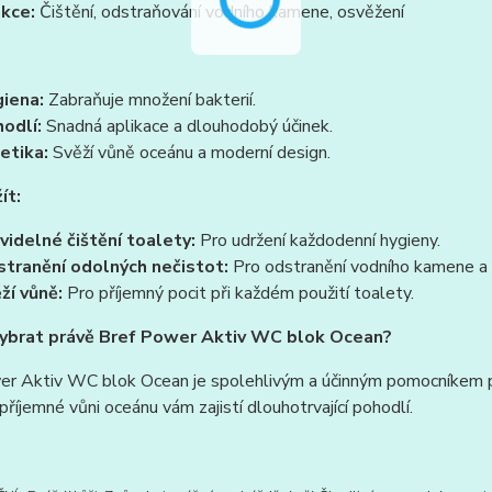
kce:
Čištění, odstraňování vodního kamene, osvěžení
iena:
Zabraňuje množení bakterií.
odlí:
Snadná aplikace a dlouhodobý účinek.
etika:
Svěží vůně oceánu a moderní design.
ít:
videlné čištění toalety:
Pro udržení každodenní hygieny.
tranění odolných nečistot:
Pro odstranění vodního kamene a 
ží vůně:
Pro příjemný pocit při každém použití toalety.
vybrat právě Bref Power Aktiv WC blok Ocean?
r Aktiv WC blok Ocean je spolehlivým a účinným pomocníkem pro
 příjemné vůni oceánu vám zajistí dlouhotrvající pohodlí.