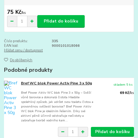
75 Kč
/
ks
Přidat do košíku
Číslo produktu:
335
EAN kód:
9000101018066
Hlídat cenu / dostupnost
Do oblíbených
Podobné produkty
Bref WC blok Power Activ Pine 3 x 50g
skladem 5 ks
Bref Power Aktiv WC blok Pine 3 x 50g – Svěží
69 Kč
/
ks
vůně borovice a dokonalá čistota Hledáte
spolehlivý způsob, jak udržet svou toaletu čistou a
provoněnou svěžestí borovice? Bref Power Aktiv
WC blok Pine je ideálním řešením. Díky své
aktivní pěně účinně odstraňuje nečistoty a
zabraňuje tvorbě vodního kam...
Přidat do košíku