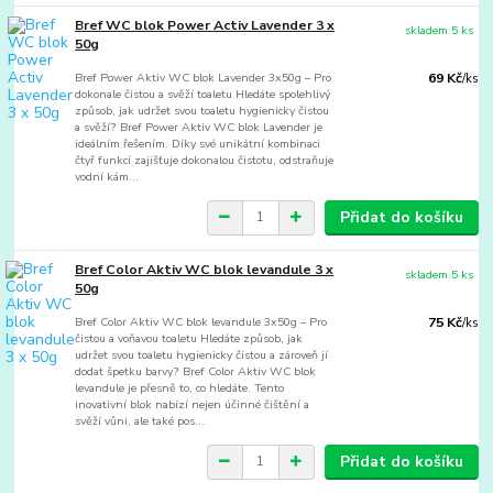
Bref WC blok Power Activ Lavender 3 x
skladem 5 ks
50g
Bref Power Aktiv WC blok Lavender 3x50g – Pro
69 Kč
/
ks
dokonale čistou a svěží toaletu Hledáte spolehlivý
způsob, jak udržet svou toaletu hygienicky čistou
a svěží? Bref Power Aktiv WC blok Lavender je
ideálním řešením. Díky své unikátní kombinaci
čtyř funkcí zajišťuje dokonalou čistotu, odstraňuje
vodní kám...
Přidat do košíku
Bref Color Aktiv WC blok levandule 3 x
skladem 5 ks
50g
Bref Color Aktiv WC blok levandule 3x50g – Pro
75 Kč
/
ks
čistou a voňavou toaletu Hledáte způsob, jak
udržet svou toaletu hygienicky čistou a zároveň jí
dodat špetku barvy? Bref Color Aktiv WC blok
levandule je přesně to, co hledáte. Tento
inovativní blok nabízí nejen účinné čištění a
svěží vůni, ale také pos...
Přidat do košíku