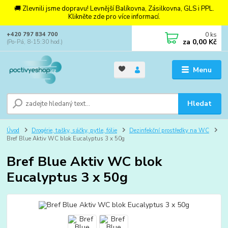
🚚 Zlevnili jsme dopravu! Levnější Balíkovna, Zásilkovna, GLS i PPL.
Klikněte zde pro více informací.
0
ks
+420 797 834 700
za
0,00 Kč
(Po-Pá, 8-15:30 hod.)
Menu
Hledat
Úvod
Drogérie, tašky, sáčky, pytle, fólie
Dezinfekční prostředky na WC
Bref Blue Aktiv WC blok Eucalyptus 3 x 50g
Bref Blue Aktiv WC blok
Eucalyptus 3 x 50g