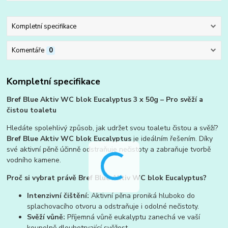
Kompletní specifikace
Komentáře
0
Kompletní specifikace
Bref Blue Aktiv WC blok Eucalyptus 3 x 50g – Pro svěží a
čistou toaletu
Hledáte spolehlivý způsob, jak udržet svou toaletu čistou a svěží?
Bref Blue Aktiv WC blok Eucalyptus
je ideálním řešením. Díky
své aktivní pěně účinně odstraňuje nečistoty a zabraňuje tvorbě
vodního kamene.
Proč si vybrat právě Bref Blue Aktiv WC blok Eucalyptus?
Intenzivní čištění:
Aktivní pěna proniká hluboko do
splachovacího otvoru a odstraňuje i odolné nečistoty.
Svěží vůně:
Příjemná vůně eukalyptu zanechá ve vaší
koupelně dlouhotrvající svěžest.