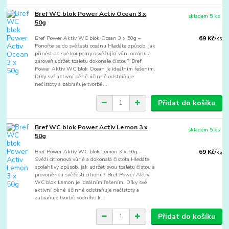
Bref WC blok Power Activ Ocean 3 x
skladem 5 ks
50g
Bref Power Aktiv WC blok Ocean 3 x 50g –
69 Kč
/
ks
Ponořte se do svěžesti oceánu Hledáte způsob, jak
přinést do své koupelny osvěžující vůni oceánu a
zároveň udržet toaletu dokonale čistou? Bref
Power Aktiv WC blok Ocean je ideálním řešením.
Díky své aktivní pěně účinně odstraňuje
nečistoty a zabraňuje tvorbě...
Přidat do košíku
Bref WC blok Power Activ Lemon 3 x
skladem 5 ks
50g
Bref Power Aktiv WC blok Lemon 3 x 50g –
69 Kč
/
ks
Svěží citronová vůně a dokonalá čistota Hledáte
spolehlivý způsob, jak udržet svou toaletu čistou a
provoněnou svěžestí citronu? Bref Power Aktiv
WC blok Lemon je ideálním řešením. Díky své
aktivní pěně účinně odstraňuje nečistoty a
zabraňuje tvorbě vodního k...
Přidat do košíku