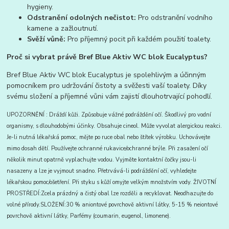
hygieny.
Odstranění odolných nečistot:
Pro odstranění vodního
kamene a zažloutnutí.
Svěží vůně:
Pro příjemný pocit při každém použití toalety.
Proč si vybrat právě Bref Blue Aktiv WC blok Eucalyptus?
Bref Blue Aktiv WC blok Eucalyptus je spolehlivým a účinným
pomocníkem pro udržování čistoty a svěžesti vaší toalety. Díky
svému složení a příjemné vůni vám zajistí dlouhotrvající pohodlí.
UPOZORNĚNÍ : Dráždí kůži. Způsobuje vážné podráždění očí. Škodlivý pro vodní
organismy, s dlouhodobými účinky. Obsahuje cineol. Může vyvolat alergickou reakci.
Je-li nutná lékařská pomoc, mějte po ruce obal nebo štítek výrobku. Uchovávejte
mimo dosah dětí. Používejte ochranné rukavice/ochranné brýle. Při zasažení očí
několik minut opatrně vyplachujte vodou. Vyjměte kontaktní čočky jsou-li
nasazeny a lze je vyjmout snadno. Přetrvává-li podráždění očí, vyhledejte
lékařskou pomoc/ošetření. Při styku s kůží omyjte velkým množstvím vody. ŽIVOTNÍ
PROSTŘEDÍ:Zcela prázdný a čistý obal lze rozděli a recyklovat. Neodhazujte do
volné přírody.SLOŽENÍ:30 % aniontové povrchově aktivní látky, 5-15 % neiontové
povrchově aktivní látky, Parfémy (coumarin, eugenol, limonene).