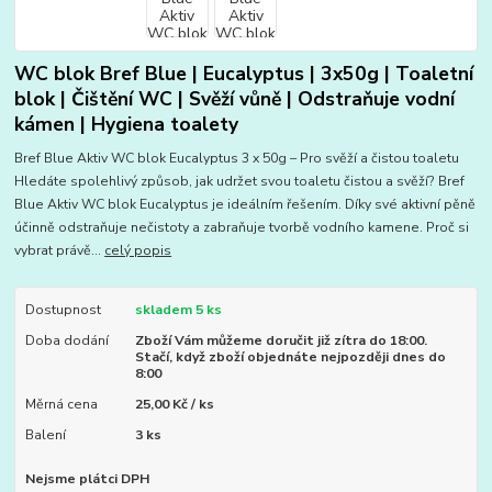
WC blok Bref Blue | Eucalyptus | 3x50g | Toaletní
blok | Čištění WC | Svěží vůně | Odstraňuje vodní
kámen | Hygiena toalety
Bref Blue Aktiv WC blok Eucalyptus 3 x 50g – Pro svěží a čistou toaletu
Hledáte spolehlivý způsob, jak udržet svou toaletu čistou a svěží? Bref
Blue Aktiv WC blok Eucalyptus je ideálním řešením. Díky své aktivní pěně
účinně odstraňuje nečistoty a zabraňuje tvorbě vodního kamene. Proč si
vybrat právě...
celý popis
Dostupnost
skladem 5 ks
Doba dodání
Zboží Vám můžeme doručit již zítra do 18:00.
Stačí, když zboží objednáte nejpozději dnes do
8:00
Měrná cena
25,00 Kč / ks
Balení
3 ks
Nejsme plátci DPH