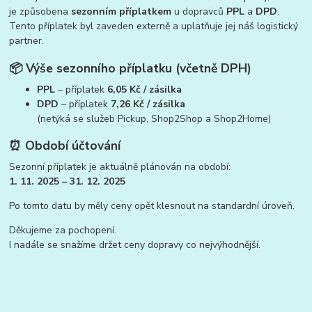
je způsobena
sezonním příplatkem
u dopravců
PPL
a
DPD
.
Tento příplatek byl zaveden externě a uplatňuje jej náš logistický
partner.
📦 Výše sezonního příplatku (včetně DPH)
PPL
– příplatek
6,05 Kč / zásilka
DPD
– příplatek
7,26 Kč / zásilka
(netýká se služeb Pickup, Shop2Shop a Shop2Home)
⏰ Období účtování
Sezonní příplatek je aktuálně plánován na období:
1. 11. 2025 – 31. 12. 2025
Po tomto datu by měly ceny opět klesnout na standardní úroveň.
Děkujeme za pochopení.
I nadále se snažíme držet ceny dopravy co nejvýhodnější.