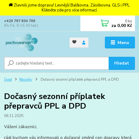
🚚 Zlevnili jsme dopravu! Levnější Balíkovna, Zásilkovna, GLS i PPL.
Klikněte zde pro více informací.
0
ks
+420 797 834 700
za
0,00 Kč
(Po-Pá, 8-15:30 hod.)
Menu
Hledat
Úvod
Novinky
Dočasný sezonní příplatek přepravců PPL a DPD
Dočasný sezonní příplatek
přepravců PPL a DPD
06.11.2025
Vážení zákazníci,
rádi bychom vás informovali o dočasné změně cen dopravy, která