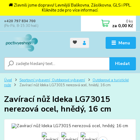
🚚 Zlevnili jsme dopravu! Levnější Balíkovna, Zásilkovna, GLS i PPL.
Klikněte zde pro více informací.
0
ks
+420 797 834 700
za
0,00 Kč
(Po-Pá, 8-15:30 hod.)
Menu
Hledat
Úvod
Sportovní vybavení, Outdoorové vybavení
Outdoorové a turistické
nože
Zavírací nůž Ideka LG73015 nerezová ocel, hnědý, 16 cm
Zavírací nůž Ideka LG73015
nerezová ocel, hnědý, 16 cm