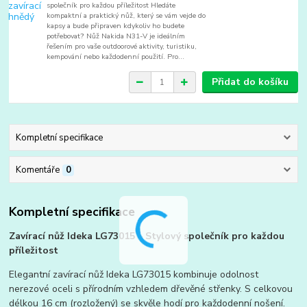
společník pro každou příležitost Hledáte
kompaktní a praktický nůž, který se vám vejde do
kapsy a bude připraven kdykoliv ho budete
potřebovat? Nůž Nakida N31-V je ideálním
řešením pro vaše outdoorové aktivity, turistiku,
kempování nebo každodenní použití. Pro...
Přidat do košíku
Kompletní specifikace
Komentáře
0
Kompletní specifikace
Zavírací nůž Ideka LG73015 – Stylový společník pro každou
příležitost
Elegantní zavírací nůž Ideka LG73015 kombinuje odolnost
nerezové oceli s přírodním vzhledem dřevěné střenky. S celkovou
délkou 16 cm (rozložený) se skvěle hodí pro každodenní nošení.