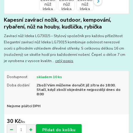
Kapesní zavírací nožík, outdoor, kempování,
rybaření, nůž na houby, kudlička, rybička
Zavírací nůž Ideka LG73015 – Stylový společník pro každou příležitost
Elegantní zavírací nůž Ideka LG73015 kombinuje odolnost nerezové
oceli s přírodním vzhledem dřevěné střenky. S celkovou délkou 16 cm
(rozložený) se skvěle hodí pro každodenní nošení. Čepel o délce 7 cm
je vyrobena z vysoce kvalitn...
celý popis
Dostupnost
skladem 10 ks
Doba dodání
Zboží Vám můžeme doručit již zítra do 18:00.
Stačí, když zboží objednáte nejpozději dnes do
8:00
Nejsme plátci DPH
30 Kč
/
ks
Přidat do košíku