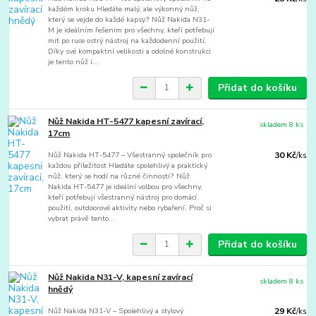
každém kroku Hledáte malý, ale výkonný nůž,
který se vejde do každé kapsy? Nůž Nakida N31-
M je ideálním řešením pro všechny, kteří potřebují
mít po ruce ostrý nástroj na každodenní použití.
Díky své kompaktní velikosti a odolné konstrukci
je tento nůž i...
Přidat do košíku
Nůž Nakida HT-5477 kapesní zavírací,
skladem 8 ks
17cm
Nůž Nakida HT-5477 – Všestranný společník pro
30 Kč
/
ks
každou příležitost Hledáte spolehlivý a praktický
nůž, který se hodí na různé činnosti? Nůž
Nakida HT-5477 je ideální volbou pro všechny,
kteří potřebují všestranný nástroj pro domácí
použití, outdoorové aktivity nebo rybaření. Proč si
vybrat právě tento...
Přidat do košíku
Nůž Nakida N31-V, kapesní zavírací
skladem 8 ks
hnědý
Nůž Nakida N31-V – Spolehlivý a stylový
29 Kč
/
ks