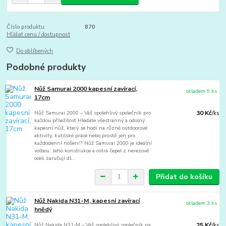
Číslo produktu:
870
Hlídat cenu / dostupnost
Do oblíbených
Podobné produkty
Nůž Samurai 2000 kapesní zavírací,
skladem 9 ks
17cm
Nůž Samurai 2000 – Váš spolehlivý společník pro
30 Kč
/
ks
každou příležitost Hledáte všestranný a odolný
kapesní nůž, který se hodí na různé outdoorové
aktivity, kutilské práce nebo prostě jen pro
každodenní nošení? Nůž Samurai 2000 je ideální
volbou. Jeho konstrukce a ostrá čepel z nerezové
oceli zaručují dl...
Přidat do košíku
Nůž Nakida N31-M, kapesní zavírací
skladem 3 ks
hnědý
Nůž Nakida N31-M – Váš spolehlivý společník na
25 Kč
/
ks