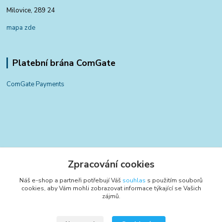
Milovice, 289 24
mapa zde
Platební brána ComGate
ComGate Payments
Kontakty
Zpracování cookies
+420 797 834 700
Náš e-shop a partneři potřebují Váš
souhlas
s použitím souborů
(Po-Pá, 8-15:30 hod.)
cookies, aby Vám mohli zobrazovat informace týkající se Vašich
zájmů.
info@poctivyeshop.cz