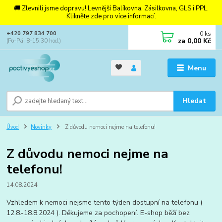
🚚 Zlevnili jsme dopravu! Levnější Balíkovna, Zásilkovna, GLS i PPL.
Klikněte zde pro více informací.
0
ks
+420 797 834 700
za
0,00 Kč
(Po-Pá, 8-15:30 hod.)
Menu
Hledat
Úvod
Novinky
Z důvodu nemoci nejme na telefonu!
Z důvodu nemoci nejme na
telefonu!
14.08.2024
Vzhledem k nemoci nejsme tento týden dostupní na telefonu (
12.8.-18.8.2024 ). Děkujeme za pochopení. E-shop běží bez