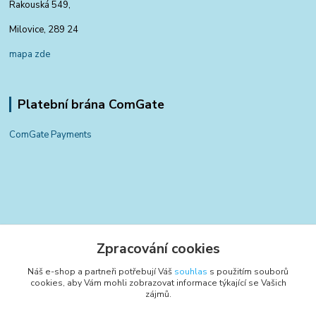
Rakouská 549,
Milovice, 289 24
mapa zde
Platební brána ComGate
ComGate Payments
Kontakty
Zpracování cookies
+420 797 834 700
Náš e-shop a partneři potřebují Váš
souhlas
s použitím souborů
(Po-Pá, 8-15:30 hod.)
cookies, aby Vám mohli zobrazovat informace týkající se Vašich
zájmů.
info@poctivyeshop.cz