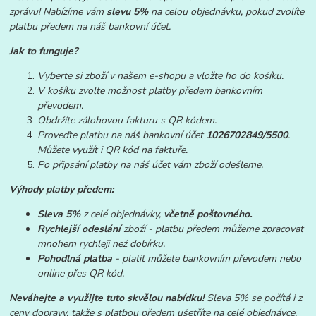
zprávu! Nabízíme vám
slevu 5%
na celou objednávku, pokud zvolíte
platbu předem na náš bankovní účet.
Jak to funguje?
Vyberte si zboží v našem e-shopu a vložte ho do košíku.
V košíku zvolte možnost platby předem bankovním
převodem.
Obdržíte zálohovou fakturu s QR kódem.
Proveďte platbu na náš bankovní účet
1026702849/5500
.
Můžete využít i QR kód na faktuře.
Po připsání platby na náš účet vám zboží odešleme.
Výhody platby předem:
Sleva 5%
z celé objednávky,
včetně poštovného.
Rychlejší odeslání
zboží - platbu předem můžeme zpracovat
mnohem rychleji než dobírku.
Pohodlná platba
- platit můžete bankovním převodem nebo
online přes QR kód.
Neváhejte a využijte tuto skvělou nabídku!
Sleva 5% se počítá i z
ceny dopravy, takže s platbou předem ušetříte na celé objednávce.