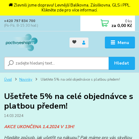
🚚 Zlevnili jsme dopravu! Levnější Balíkovna, Zásilkovna, GLS i PPL.
Klikněte zde pro více informací.
0
ks
+420 797 834 700
za
0,00 Kč
(Po-Pá, 8-15:30 hod.)
Menu
Hledat
Úvod
Novinky
Ušetřete 5% na celé objednávce s platbou předem!
Ušetřete 5% na celé objednávce s
platbou předem!
14.03.2024
AKCE UKONČENA 1.4.2024 V 13H!
Hledáte způsob, jak ušetřit na nákupu? Pak máme pro vás skvělou