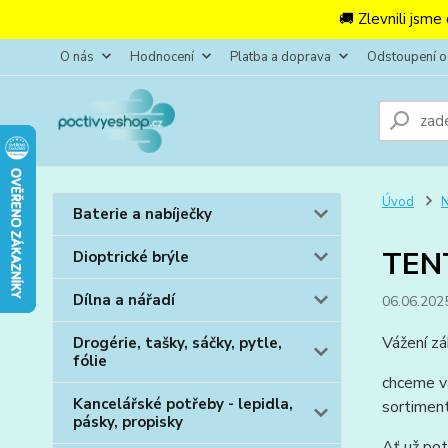
🚚 Zlevnili jsme
O nás
Hodnocení
Platba a doprava
Odstoupení 
Úvod
N
Baterie a nabíječky
TEN
Dioptrické brýle
Dílna a nářadí
06.06.202
Vážení zá
Drogérie, tašky, sáčky, pytle,
fólie
chceme vá
Kancelářské potřeby - lepidla,
sortiment
pásky, propisky
Ať už pot