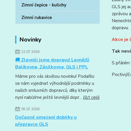
Zimní čepice - kulichy
GLS jej a
zprávou 
Zimní rukavice
Nenechte 
dopravu.
Novinky
Akce je 
Tak nevá
22.07.2026
🚚 Zlevnili jsme dopravu! Levnější
S přáním 
Balíkovna, Zásilkovna, GLS i PPL
PoctivýE
Máme pro vás skvělou novinku! Podařilo
se nám vyjednat výhodnější podmínky u
našich smluvních dopravců, díky kterým
nyní nabízíme ještě levnější dopr...
číst celé
05.07.2026
Dočasné omezení dobírky u
přepravce GLS