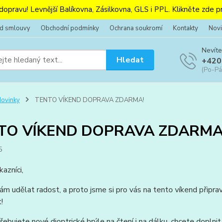
 dopravu! Levnější Balíkovna, Zásilkovna, GLS i PPL. Klikněte zde pr
od smlouvy
Obchodní podmínky
Ochrana soukromí
Kontakty
Novi
Nevíte
Hledat
+420
(Po-Pá
ovinky
TENTO VÍKEND DOPRAVA ZDARMA!
TO VÍKEND DOPRAVA ZDARMA
5
kazníci,
m udělat radost, a proto jsme si pro vás na tento víkend připravil
!
řebujete nové dioptrické brýle na čtení i na dálku, chcete doplnit