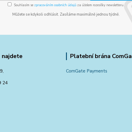
Souhlasím se
zpracováním osobních údajů
za účelem rozesílky newsletteru.
Můžete se kdykoli odhlásit. Zasíláme maximálně jednou týdně.
 najdete
Platební brána ComGa
9,
ComGate Payments
9 24