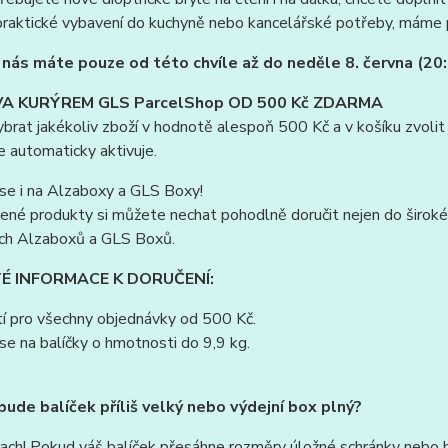
praktické vybavení do kuchyně nebo kancelářské potřeby, máme 
 nás máte pouze od této chvíle až do neděle 8. června (20
A KURÝREM GLS ParcelShop OD 500 Kč ZDARMA
vybrat jakékoliv zboží v hodnotě alespoň 500 Kč a v košíku zvo
 automaticky aktivuje.
se i na Alzaboxy a GLS Boxy!
ené produkty si můžete nechat pohodlně doručit nejen do široké 
ích Alzaboxů a GLS Boxů.
É INFORMACE K DORUČENÍ:
í pro všechny objednávky od 500 Kč.
se na balíčky o hmotnosti do 9,9 kg.
bude balíček příliš velký nebo výdejní box plný?
ach! Pokud váš balíček přesáhne rozměry úložné schránky nebo b