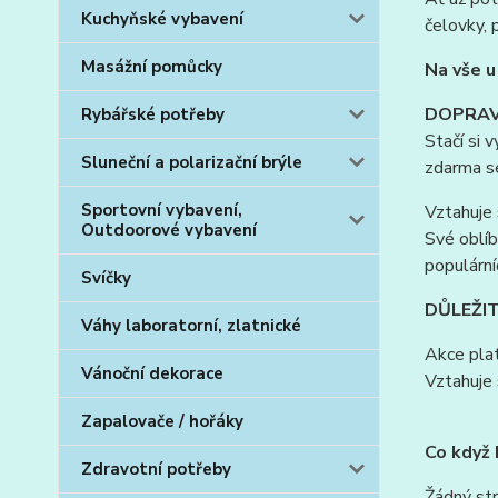
Kuchyňské vybavení
čelovky, 
Masážní pomůcky
Na vše u
DOPRAV
Rybářské potřeby
Stačí si 
Sluneční a polarizační brýle
zdarma se
Sportovní vybavení,
Vztahuje 
Outdoorové vybavení
Své oblíb
populárn
Svíčky
DŮLEŽIT
Váhy laboratorní, zlatnické
Akce plat
Vánoční dekorace
Vztahuje 
Zapalovače / hořáky
Co když 
Zdravotní potřeby
Žádný str