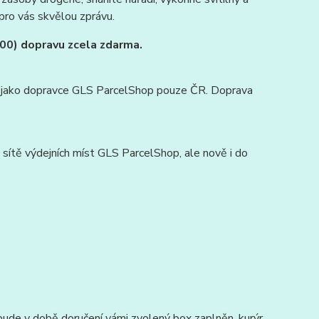
pro vás skvělou zprávu.
:00) dopravu zcela zdarma.
lit jako dopravce GLS ParcelShop pouze ČR. Doprava
sítě výdejních míst GLS ParcelShop, ale nově i do
ude v době doručení vámi zvolený box zaplněn, kurýr