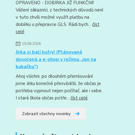
OPRAVENO - DOBÍRKA JIŽ FUNKČNÍ!
Vážení zákazníci, z technických důvodů není
v tuto chvíli možné využít platbu na
dobírku u přepravce GLS. Rádi bych...
číst
celé
19.06.2026
Jirka si balí kufry! (Plánovaná
dovolená a e-shop v režimu „jen na
kukačku“)
Ahoj všichni, po dlouhém přemlouvání
jsme Jirku konečně přesvědčili, že občas je
potřeba vypnout nejen počítač, ale i sebe.
I stará škola občas potře...
číst celé
Zobrazit všechny novinky