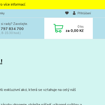
o více informací.
nky
Přihlášení
 si rady? Zavolejte.
0
ks
 797 834 700
za
0,00 Kč
, 8-15:30 hod.)
!
i exkluzivní akci, která se vztahuje na celý náš
 zásoby drogerie, sháníte nářadí, výkonné svítilny a