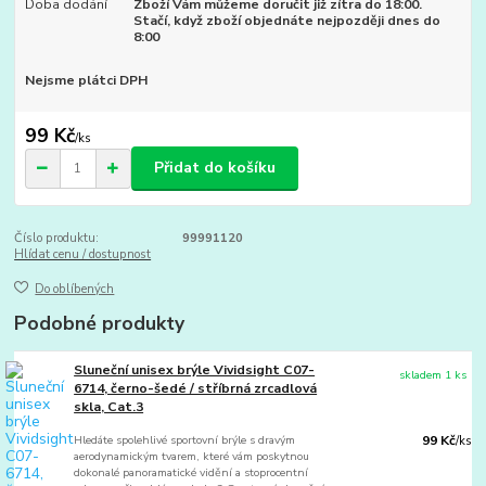
Doba dodání
Zboží Vám můžeme doručit již zítra do 18:00.
Stačí, když zboží objednáte nejpozději dnes do
8:00
Nejsme plátci DPH
99 Kč
/
ks
Přidat do košíku
Číslo produktu:
99991120
Hlídat cenu / dostupnost
Do oblíbených
Podobné produkty
Sluneční unisex brýle Vividsight C07-
skladem 1 ks
6714, černo-šedé / stříbrná zrcadlová
skla, Cat.3
Hledáte spolehlivé sportovní brýle s dravým
99 Kč
/
ks
aerodynamickým tvarem, které vám poskytnou
dokonalé panoramatické vidění a stoprocentní