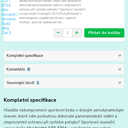
aerodynamickým tvarem, které vám poskytnou
dokonalé panoramatické vidění a stoprocentní
ochranu při rychlém pohybu? Sportovní sluneční
unisex brýle Vividsight C07-6714 přicházejí v
technologicky vyspělé konstrukci s jedním
širokým, plynule zaobleným ští...
Přidat do košíku
Kompletní specifikace
Komentáře
0
Související zboží
1
Kompletní specifikace
Hledáte nekompromisní sportovní brýle s dravým aerodynamickým
tvarem, které vám poskytnou dokonalé panoramatické vidění a
stoprocentní ochranu při rychlém pohybu? Sportovní sluneční