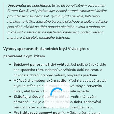
Upozornění ke specifikaci:
Brýle disponují silným ochranným
filtrem
Cat. 3
, což představuje vysoký stupeň zatmavení ideální
pro intenzivní sluneční svit, rychlou jízdu na kole, běh nebo
horskou turistiku. Skutečné barevné přechody zrcadla a odlesky
jsou silně závislé na úhlu dopadu okolního světla a mohou se
mírně lišit v závislosti na nastavení barevného podání vašeho
monitoru či displeje mobilního telefonu.
Výhody sportovních slunečních brýlí Vividsight s
panoramatickým štítem
Špičkový panoramatický výhled:
Jednodílné široké sklo
bez spodního rámu nebrání ve výhledu dolů na cestu a
dokonale chrání oči před větrem, hmyzem i prachem.
Měňavé chameleonské zrcadlo:
Přední zrcadlová vrstva
plynule střídá zelené, modré a fialové tóny s červenými
okraji, efektivně odráží oslnění a skvěle vypadá.
Zklidňující šedo-fialový průhled:
Vnitřní tónování
přirozeně ulevuje očím od slunečního tlaku, zachovává
věrnost barev a unavenému zraku okamžitě uleví.
Protiskluzový gumový nosník:
Měkčená černá guma