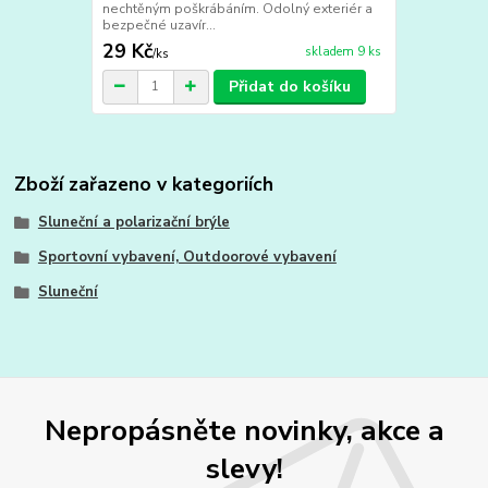
nechtěným poškrábáním. Odolný exteriér a
bezpečné uzavír...
29 Kč
skladem 9 ks
/
ks
Přidat do košíku
Zboží zařazeno v kategoriích
Sluneční a polarizační brýle
Sportovní vybavení, Outdoorové vybavení
Sluneční
Nepropásněte novinky, akce a
slevy!