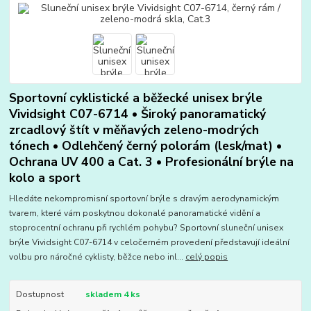
Sportovní cyklistické a běžecké unisex brýle
Vividsight C07-6714 • Široký panoramatický
zrcadlový štít v měňavých zeleno-modrých
tónech • Odlehčený černý polorám (lesk/mat) •
Ochrana UV 400 a Cat. 3 • Profesionální brýle na
kolo a sport
Hledáte nekompromisní sportovní brýle s dravým aerodynamickým
tvarem, které vám poskytnou dokonalé panoramatické vidění a
stoprocentní ochranu při rychlém pohybu? Sportovní sluneční unisex
brýle Vividsight C07-6714 v celočerném provedení představují ideální
volbu pro náročné cyklisty, běžce nebo inl...
celý popis
Dostupnost
skladem 4 ks