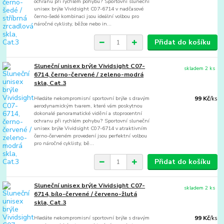
ochranu při rychlém pohybu? Sportovní sluneční
unisex brýle Vividsight C07-6714 v nadčasové
černo-šedé kombinaci jsou ideální volbou pro
náročné cyklisty, běžce nebo in...
Přidat do košíku
Sluneční unisex brýle Vividsight C07-
skladem 2 ks
6714, černo-červené / zeleno-modrá
skla, Cat.3
Hledáte nekompromisní sportovní brýle s dravým
99 Kč
/
ks
aerodynamickým tvarem, které vám poskytnou
dokonalé panoramatické vidění a stoprocentní
ochranu při rychlém pohybu? Sportovní sluneční
unisex brýle Vividsight C07-6714 v atraktivním
černo-červeném provedení jsou perfektní volbou
pro náročné cyklisty, bě...
Přidat do košíku
Sluneční unisex brýle Vividsight C07-
skladem 2 ks
6714, bílo-červené / červeno-žlutá
skla, Cat.3
Hledáte nekompromisní sportovní brýle s dravým
99 Kč
/
ks