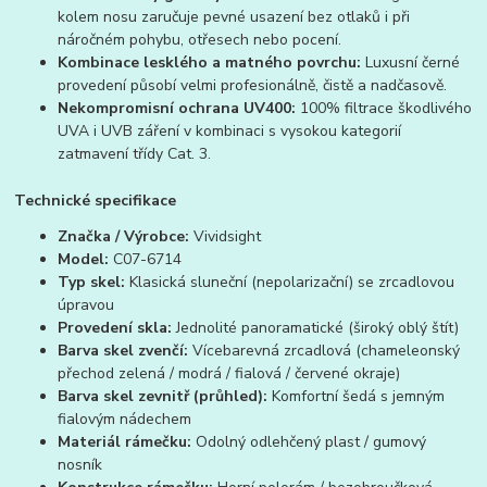
kolem nosu zaručuje pevné usazení bez otlaků i při
náročném pohybu, otřesech nebo pocení.
Kombinace lesklého a matného povrchu:
Luxusní černé
provedení působí velmi profesionálně, čistě a nadčasově.
Nekompromisní ochrana UV400:
100% filtrace škodlivého
UVA i UVB záření v kombinaci s vysokou kategorií
zatmavení třídy Cat. 3.
Technické specifikace
Značka / Výrobce:
Vividsight
Model:
C07-6714
Typ skel:
Klasická sluneční (nepolarizační) se zrcadlovou
úpravou
Provedení skla:
Jednolité panoramatické (široký oblý štít)
Barva skel zvenčí:
Vícebarevná zrcadlová (chameleonský
přechod zelená / modrá / fialová / červené okraje)
Barva skel zevnitř (průhled):
Komfortní šedá s jemným
fialovým nádechem
Materiál rámečku:
Odolný odlehčený plast / gumový
nosník