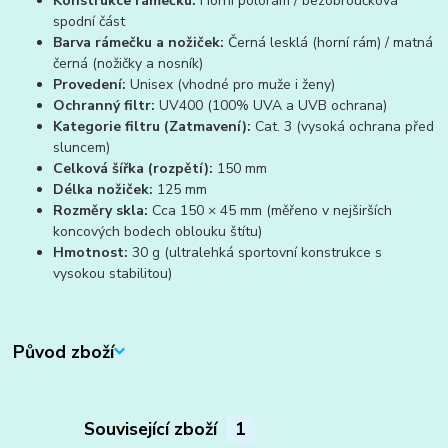
Konstrukce rámečku:
Horní polorám / bezobroučková
spodní část
Barva rámečku a nožiček:
Černá lesklá (horní rám) / matná
černá (nožičky a nosník)
Provedení:
Unisex (vhodné pro muže i ženy)
Ochranný filtr:
UV400 (100% UVA a UVB ochrana)
Kategorie filtru (Zatmavení):
Cat. 3 (vysoká ochrana před
sluncem)
Celková šířka (rozpětí):
150 mm
Délka nožiček:
125 mm
Rozměry skla:
Cca 150 × 45 mm (měřeno v nejširších
koncových bodech oblouku štítu)
Hmotnost:
30 g (ultralehká sportovní konstrukce s
vysokou stabilitou)
Původ zboží
Související zboží
1