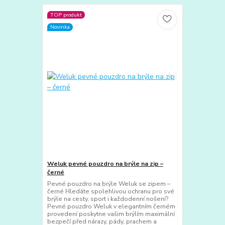
TOP produkt
Novinka
Weluk pevné pouzdro na brýle na zip –
černé
Pevné pouzdro na brýle Weluk se zipem –
černé Hledáte spolehlivou ochranu pro své
brýle na cesty, sport i každodenní nošení?
Pevné pouzdro Weluk v elegantním černém
provedení poskytne vašim brýlím maximální
bezpečí před nárazy, pády, prachem a