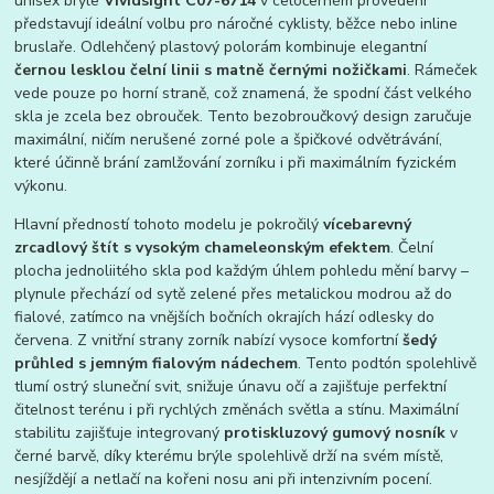
unisex brýle
Vividsight C07-6714
v celočerném provedení
představují ideální volbu pro náročné cyklisty, běžce nebo inline
bruslaře. Odlehčený plastový polorám kombinuje elegantní
černou lesklou čelní linii s matně černými nožičkami
. Rámeček
vede pouze po horní straně, což znamená, že spodní část velkého
skla je zcela bez obrouček. Tento bezobroučkový design zaručuje
maximální, ničím nerušené zorné pole a špičkové odvětrávání,
které účinně brání zamlžování zorníku i při maximálním fyzickém
výkonu.
Hlavní předností tohoto modelu je pokročilý
vícebarevný
zrcadlový štít s vysokým chameleonským efektem
. Čelní
plocha jednoliitého skla pod každým úhlem pohledu mění barvy –
plynule přechází od sytě zelené přes metalickou modrou až do
fialové, zatímco na vnějších bočních okrajích hází odlesky do
červena. Z vnitřní strany zorník nabízí vysoce komfortní
šedý
průhled s jemným fialovým nádechem
. Tento podtón spolehlivě
tlumí ostrý sluneční svit, snižuje únavu očí a zajišťuje perfektní
čitelnost terénu i při rychlých změnách světla a stínu. Maximální
stabilitu zajišťuje integrovaný
protiskluzový gumový nosník
v
černé barvě, díky kterému brýle spolehlivě drží na svém místě,
nesjíždějí a netlačí na kořeni nosu ani při intenzivním pocení.