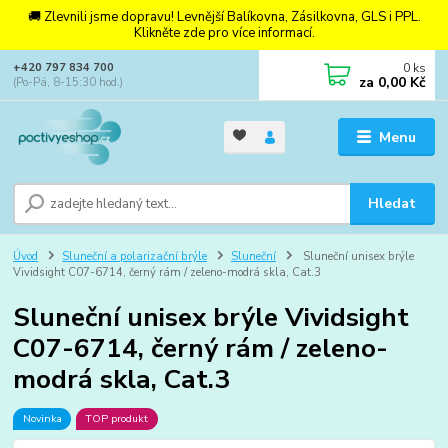
🚚 Zlevnili jsme dopravu! Levnější Balíkovna, Zásilkovna, GLS i PPL.
Klikněte zde pro více informací.
0
ks
+420 797 834 700
za
0,00 Kč
(Po-Pá, 8-15:30 hod.)
Menu
Hledat
Úvod
Sluneční a polarizační brýle
Sluneční
Sluneční unisex brýle
Vividsight C07-6714, černý rám / zeleno-modrá skla, Cat.3
Sluneční unisex brýle Vividsight
C07-6714, černý rám / zeleno-
modrá skla, Cat.3
Novinka
TOP produkt