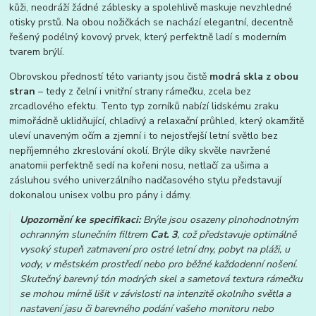
kůži, neodráží žádné záblesky a spolehlivě maskuje nevzhledné
otisky prstů. Na obou nožičkách se nachází elegantní, decentně
řešený podélný kovový prvek, který perfektně ladí s moderním
tvarem brýlí.
Obrovskou předností této varianty jsou čistě
modrá skla z obou
stran
– tedy z čelní i vnitřní strany rámečku, zcela bez
zrcadlového efektu. Tento typ zorníků nabízí lidskému zraku
mimořádně uklidňující, chladivý a relaxační průhled, který okamžitě
uleví unaveným očím a zjemní i to nejostřejší letní světlo bez
nepříjemného zkreslování okolí. Brýle díky skvěle navržené
anatomii perfektně sedí na kořeni nosu, netlačí za ušima a
zásluhou svého univerzálního nadčasového stylu představují
dokonalou unisex volbu pro pány i dámy.
Upozornění ke specifikaci:
Brýle jsou osazeny plnohodnotným
ochranným slunečním filtrem
Cat. 3
, což představuje optimálně
vysoký stupeň zatmavení pro ostré letní dny, pobyt na pláži, u
vody, v městském prostředí nebo pro běžné každodenní nošení.
Skutečný barevný tón modrých skel a sametová textura rámečku
se mohou mírně lišit v závislosti na intenzitě okolního světla a
nastavení jasu či barevného podání vašeho monitoru nebo