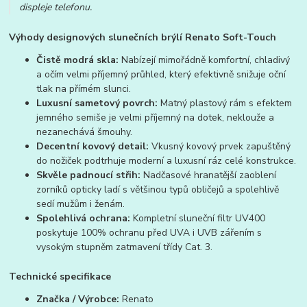
displeje telefonu.
Výhody designových slunečních brýlí Renato Soft-Touch
Čistě modrá skla:
Nabízejí mimořádně komfortní, chladivý
a očím velmi příjemný průhled, který efektivně snižuje oční
tlak na přímém slunci.
Luxusní sametový povrch:
Matný plastový rám s efektem
jemného semiše je velmi příjemný na dotek, neklouže a
nezanechává šmouhy.
Decentní kovový detail:
Vkusný kovový prvek zapuštěný
do nožiček podtrhuje moderní a luxusní ráz celé konstrukce.
Skvěle padnoucí střih:
Nadčasové hranatější zaoblení
zorníků opticky ladí s většinou typů obličejů a spolehlivě
sedí mužům i ženám.
Spolehlivá ochrana:
Kompletní sluneční filtr UV400
poskytuje 100% ochranu před UVA i UVB zářením s
vysokým stupněm zatmavení třídy Cat. 3.
Technické specifikace
Značka / Výrobce:
Renato