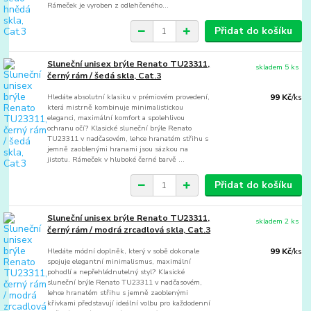
Rámeček je vyroben z odlehčeného...
Přidat do košíku
Sluneční unisex brýle Renato TU23311,
skladem 5 ks
černý rám / šedá skla, Cat.3
Hledáte absolutní klasiku v prémiovém provedení,
99 Kč
/
ks
která mistrně kombinuje minimalistickou
eleganci, maximální komfort a spolehlivou
ochranu očí? Klasické sluneční brýle Renato
TU23311 v nadčasovém, lehce hranatém střihu s
jemně zaoblenými hranami jsou sázkou na
jistotu. Rámeček v hluboké černé barvě ...
Přidat do košíku
Sluneční unisex brýle Renato TU23311,
skladem 2 ks
černý rám / modrá zrcadlová skla, Cat.3
Hledáte módní doplněk, který v sobě dokonale
99 Kč
/
ks
spojuje elegantní minimalismus, maximální
pohodlí a nepřehlédnutelný styl? Klasické
sluneční brýle Renato TU23311 v nadčasovém,
lehce hranatém střihu s jemně zaoblenými
křivkami představují ideální volbu pro každodenní