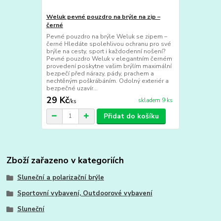
Weluk pevné pouzdro na brýle na zip –
černé
Pevné pouzdro na brýle Weluk se zipem –
černé Hledáte spolehlivou ochranu pro své
brýle na cesty, sport i každodenní nošení?
Pevné pouzdro Weluk v elegantním černém
provedení poskytne vašim brýlím maximální
bezpečí před nárazy, pády, prachem a
nechtěným poškrábáním. Odolný exteriér a
bezpečné uzavír...
29 Kč
skladem 9 ks
/
ks
Přidat do košíku
Zboží zařazeno v kategoriích
Sluneční a polarizační brýle
Sportovní vybavení, Outdoorové vybavení
Sluneční