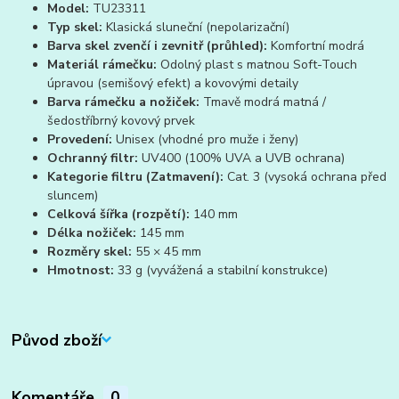
Model:
TU23311
Typ skel:
Klasická sluneční (nepolarizační)
Barva skel zvenčí i zevnitř (průhled):
Komfortní modrá
Materiál rámečku:
Odolný plast s matnou Soft-Touch
úpravou (semišový efekt) a kovovými detaily
Barva rámečku a nožiček:
Tmavě modrá matná /
šedostříbrný kovový prvek
Provedení:
Unisex (vhodné pro muže i ženy)
Ochranný filtr:
UV400 (100% UVA a UVB ochrana)
Kategorie filtru (Zatmavení):
Cat. 3 (vysoká ochrana před
sluncem)
Celková šířka (rozpětí):
140 mm
Délka nožiček:
145 mm
Rozměry skel:
55 × 45 mm
Hmotnost:
33 g (vyvážená a stabilní konstrukce)
Původ zboží
Komentáře
0