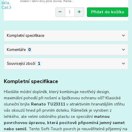
nošení i letní dny plné slunce. Ráme...
Přidat do košíku
Kompletní specifikace
Komentáře
0
Související zboží
1
Kompletní specifikace
Hledáte módní doplněk, který kombinuje neotřelý design,
maximální pohodlí při nošení a špičkovou ochranu očí? Klasické
sluneční brýle
Renato TU23311
v atraktivním hranatějším střihu
vás okouzlí hned při prvním doteku. Rámeček je vyroben z
lehkého, ale velmi odolného plastu se speciální
matnou
povrchovou úpravou, která pocitově připomíná jemný samet
nebo semiš
. Tento Soft-Touch povrch je neuvěřitelně příjemný na