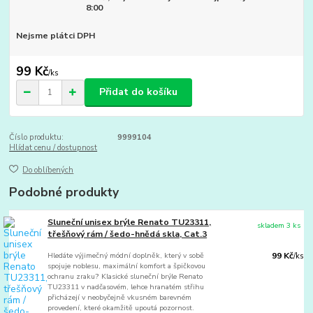
8:00
Nejsme plátci DPH
99 Kč
/
ks
Přidat do košíku
Číslo produktu:
9999104
Hlídat cenu / dostupnost
Do oblíbených
Podobné produkty
Sluneční unisex brýle Renato TU23311,
skladem 3 ks
třešňový rám / šedo-hnědá skla, Cat.3
Hledáte výjimečný módní doplněk, který v sobě
99 Kč
/
ks
spojuje noblesu, maximální komfort a špičkovou
ochranu zraku? Klasické sluneční brýle Renato
TU23311 v nadčasovém, lehce hranatém střihu
přicházejí v neobyčejně vkusném barevném
provedení, které okamžitě upoutá pozornost.