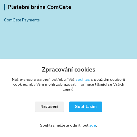
Platební brána ComGate
ComGate Payments
Kontakty
Zpracování cookies
+420 797 834 700
Náš e-shop a partneři potřebují Váš
souhlas
s použitím souborů
(Po-Pá, 8-15:30 hod.)
cookies, aby Vám mohli zobrazovat informace týkající se Vašich
zájmů.
info@poctivyeshop.cz
Souhlasím
Nastavení
Souhlas můžete odmítnout
zde
.
Vytvořeno na
Eshop-rychle.cz