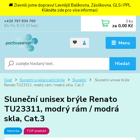
🚚 Zlevnili jsme dopravu! Levnější Balíkovna, Zásilkovna, GLS i PPL.
Klikněte zde pro více informací.
0
ks
+420 797 834 700
za
0,00 Kč
(Po-Pá, 8-15:30 hod.)
Menu
Hledat
Úvod
Sluneční a polarizační brýle
Sluneční
Sluneční unisex brýle
Renato TU23311, modrý rám / modrá skla, Cat.3
Sluneční unisex brýle Renato
TU23311, modrý rám / modrá
skla, Cat.3
Novinka
TOP produkt