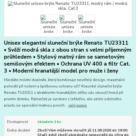
Unisex elegantní sluneční brýle Renato TU23311
• Svěží modrá skla z obou stran s velmi příjemným
průhledem • Stylový matný rám se sametovým
semišovým efektem • Ochrana UV 400 a filtr Cat.
3 • Moderní hranatější model pro muže i ženy
Hledáte módní doplněk, který kombinuje neotřelý design, maximální
pohodlí při nošení a špičkovou ochranu očí? Klasické sluneční brýle
Renato TU23311 v atraktivním hranatějším střihu vás okouzlí hned při
prvním doteku. Rámeček je vyroben z lehkého, ale velmi odolného
plastu se speciální matnou povrch...
celý popis
Dostupnost
skladem 2 ks
Doba dodání
Zboží Vám můžeme doručit již 11.08.2026 do 18:00.
Stačí, když zboží objednáte nejpozději do zítra do