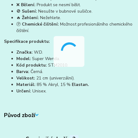
❌
Bělení:
Produkt se nesmí bělit.
🚫
Sušení:
Nesušte v bubnové sušičce.
🔥
Žehlení:
Nežehlete.
Ⓟ
Chemické čištění:
Možnost profesionálního chemického
čištění.
Specifikace produktu:
Značka:
W.D.
Model:
Super Wenda.
Kód produktu:
STM2010.
Barva:
Černá.
Velikost:
21 cm (univerzální).
Materiál:
85 % Akryl, 15 %
Elastan.
Určení:
Unisex.
Původ zboží