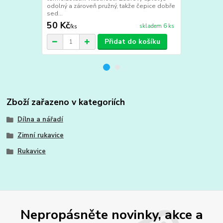
odolný a zároveň pružný, takže čepice dobře
Žebrový úple
sed...
takže čepice 
50 Kč
50 Kč
skladem 6 ks
/
ks
/
ks
Přidat do košíku
Zboží zařazeno v kategoriích
Dílna a nářadí
Zimní rukavice
Rukavice
Nepropásněte novinky, akce a