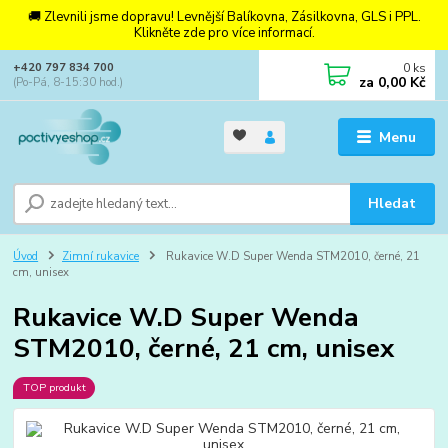
🚚 Zlevnili jsme dopravu! Levnější Balíkovna, Zásilkovna, GLS i PPL.
Klikněte zde pro více informací.
0
ks
+420 797 834 700
za
0,00 Kč
(Po-Pá, 8-15:30 hod.)
Menu
Hledat
Úvod
Zimní rukavice
Rukavice W.D Super Wenda STM2010, černé, 21
cm, unisex
Rukavice W.D Super Wenda
STM2010, černé, 21 cm, unisex
TOP produkt