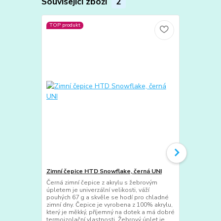
Související zboží
2
TOP produkt
TOP produkt
Zimní čepice HTD Snowflake, černá UNI
Zimní čepic
Černá zimní čepice z akrylu s žebrovým
Tmavě zelená
úpletem je univerzální velikosti, váží
žebrovým úpl
pouhých 67 g a skvěle se hodí pro chladné
váží pouhých
zimní dny. Čepice je vyrobena z 100% akrylu,
chladné zimn
který je měkký, příjemný na dotek a má dobré
100% akrylu,
termoizolační vlastnosti. Žebrový úplet je
dotek a má d