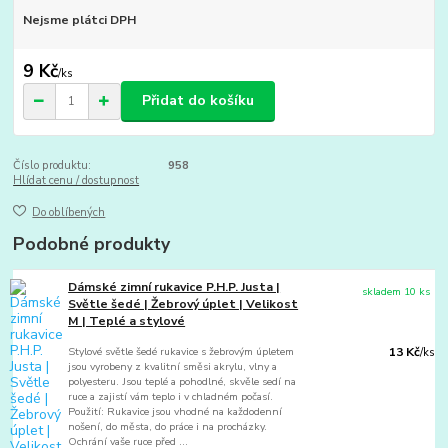
Nejsme plátci DPH
9 Kč
/
ks
Přidat do košíku
Číslo produktu:
958
Hlídat cenu / dostupnost
Do oblíbených
Podobné produkty
Dámské zimní rukavice P.H.P. Justa |
skladem 10 ks
Světle šedé | Žebrový úplet | Velikost
M | Teplé a stylové
Stylové světle šedé rukavice s žebrovým úpletem
13 Kč
/
ks
jsou vyrobeny z kvalitní směsi akrylu, vlny a
polyesteru. Jsou teplé a pohodlné, skvěle sedí na
ruce a zajistí vám teplo i v chladném počasí.
Použití: Rukavice jsou vhodné na každodenní
nošení, do města, do práce i na procházky.
Ochrání vaše ruce před ...