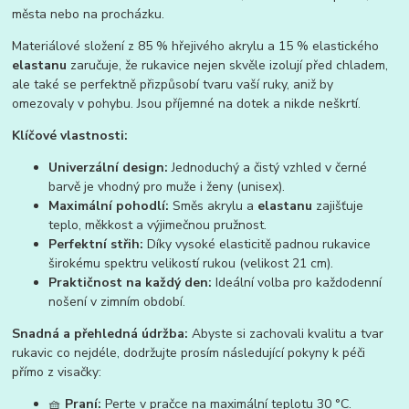
města nebo na procházku.
Materiálové složení z 85 % hřejivého akrylu a 15 % elastického
elastanu
zaručuje, že rukavice nejen skvěle izolují před chladem,
ale také se perfektně přizpůsobí tvaru vaší ruky, aniž by
omezovaly v pohybu. Jsou příjemné na dotek a nikde neškrtí.
Klíčové vlastnosti:
Univerzální design:
Jednoduchý a čistý vzhled v černé
barvě je vhodný pro muže i ženy (unisex).
Maximální pohodlí:
Směs akrylu a
elastanu
zajišťuje
teplo, měkkost a výjimečnou pružnost.
Perfektní střih:
Díky vysoké elasticitě padnou rukavice
širokému spektru velikostí rukou (velikost 21 cm).
Praktičnost na každý den:
Ideální volba pro každodenní
nošení v zimním období.
Snadná a přehledná údržba:
Abyste si zachovali kvalitu a tvar
rukavic co nejdéle, dodržujte prosím následující pokyny k péči
přímo z visačky:
🧺
Praní:
Perte v pračce na maximální teplotu 30 °C.