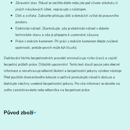
Zdravotní stav: Pokud se necítíte dobře nebo jste pod vlivem alkoholu či
jiných návykových látek, nepracujte s nástrojem.
Děti a zvířata: Zabraňte přístupu dětí a domácích zvířat do pracovního
prostoru.
Elektrické nářadí: Zkontrolujte, zda je elektrické nářadí v dobrém
technickém stavu a zda je připojeno k uzemněné zásuvce.
Práce s mokrým kamenem: Při práci s mokrým kamenem dbejte zvýšené
opatrnosti, protože povrch může být kluzký.
Dodržování těchto bezpečnostních pravidel minimalizuje riziko úrazů a zajistí
bezpečný průběh práce.
Důležité upozornění: Tento text slouží pouze jako obecné
informace a nenahrazuje odborné školení a bezpečnostní pokyny výrobce nástroje.
Před použitím diamantového kotouče si pečlivě prostudujte návod k obsluze a
dodržujte všechny uvedené bezpečnostní pokyny.
Pro více informací se obraťte na
svého zaměstnavatele nebo odborníka na bezpečnost práce.
Původ zboží