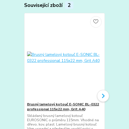
Související zboží
2
TOP produkt
Novinka
Brusný lamelový kotouč E-SONIC BL-0322
Lamelový br
professional 115x22 mm, Grit A40
115 mm, mod
Skládaný brusný lamelový kotouč
Profesionáln
EUROSONIC o průměru 115mm. Vhodné na
Eurosonic (m
dřevo, kov, plast. Lamelový brusný kotouč
charakteris
Vám usnadní a především urychlí práci s
navržen pro 