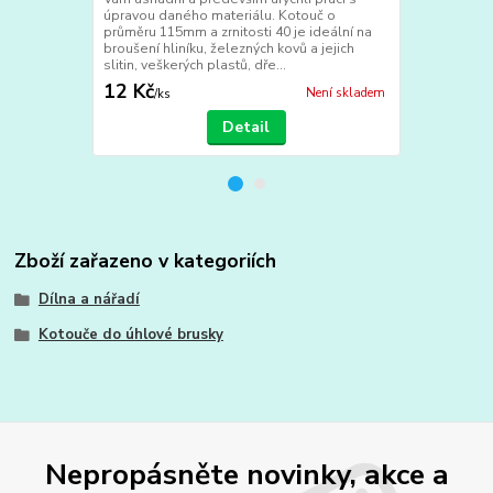
úpravou daného materiálu. Kotouč o
materiálů. Dí
průměru 115mm a zrnitosti 40 je ideální na
poskytuje vyn
broušení hliníku, železných kovů a jejich
opracování h
slitin, veškerých plastů, dře...
Modrá barva 
12 Kč
14 Kč
Není skladem
/
ks
/
ks
Detail
Zboží zařazeno v kategoriích
Dílna a nářadí
Kotouče do úhlové brusky
Nepropásněte novinky, akce a