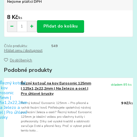
Nejsme plátci DPH
8 Kč
/
ks
Přidat do košíku
Číslo produktu:
549
Hlídat cenu / dostupnost
Do oblíbených
Podobné produkty
Řezný kotouč na kov Eurosonic 125mm
skladem 85 ks
| 125x1,2x22,2mm | Na železo a ocel |
Pro úhlové brusky
Řezný kotouč Eurosonic 125mm – Pro přesné a
9 Kč
/
ks
rychlé řezání kovů Potřebujete spolehlivý nástroj
pro řezání železa a oceli? Řezný kotouč Eurosonic
125mm je ideální volbou pro všechny kutily i
profesionály. Díky své vysoké kvalitě a odolnosti
zaručuje čisté a přesné řezy. Proč si vybrat právě
tento koto...