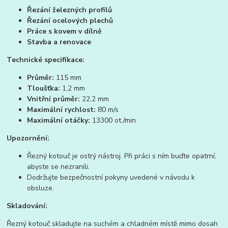
Řezání železných profilů
Řezání ocelových plechů
Práce s kovem v dílně
Stavba a renovace
Technické
specifikace:
Průměr:
115 mm
Tloušťka:
1,2 mm
Vnitřní průměr:
22,2 mm
Maximální rychlost:
80 m/s
Maximální otáčky:
13300 ot./min
Upozornění:
Řezný kotouč je ostrý nástroj. Při práci s ním buďte opatrní,
abyste se nezranili.
Dodržujte bezpečnostní pokyny uvedené v návodu k
obsluze.
Skladování:
Řezný kotouč skladujte na suchém a chladném místě mimo dosah