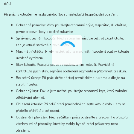
dětí.
Při práci s kotoučem je nezbytné dodržovat následující bezpečnostní opatření:
Ochranné pomůcky: Vždy používejte ochranné brýle, respirátor, sluchátka,
pevné pracovní boty a odolné rukavice.
Správné upevnění kotouče: Před zapojením nástroje pečlivě zkontrolujte,
zda je kotouč správně a pevně upevněn.
Maximální otáčky: Nikdy nepřekračujte maximální povolené otáčky kotouče
uvedené výrobcem.
Stav kotouče: Pracujte pouze s nepoškozenými kotouči. Pravidelně
kontrolujte jejich stav, zejména opotřebení segmentů a přítomnost prasklin.
Bezpečný úchop: Při práci držte nástroj pevně oběma rukama a dbejte na
stabilní postoj.
Ochranný kryt: Pokud je to možné, používejte ochranný kryt, který zabrání
odlétávání úlomků.
Chlazení kotouče: Při delší práci pravidelně chlaďte kotouč vodou, aby se
předešlo přehřátí a poškození.
Odstranění překážek: Před začátkem práce odstraňte z pracovního prostoru
všechny volné předměty, které by mohly být při práci poškozeny nebo
odraženy.