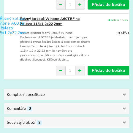
Přidat do košíku
Řezný kotouč Winone A60TBF na
skladem 15 ks
železo 115x1,2x22,2mm
Vysoce kvalitní řezný kotouč Winone
9 Kč
/
ks
Professional A60TBF je ideálním nástrojem pro
přesné a rychlé řezání železa a oceli pomocí úhlové
brusky. Tento tenký řezný kotouč o rozměrech
115 x 1,2 x 22,23 mm je navržen pro
profesionální použití a zaručuje vynikající výkon a
dlouhou životnost. Klíčové vlastn...
Přidat do košíku
Kompletní specifikace
Komentáře
0
Související zboží
2