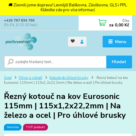
🚚 Zlevnili jsme dopravu! Levnější Balíkovna, Zásilkovna, GLS i PPL.
Klikněte zde pro více informací.
0
ks
+420 797 834 700
za
0,00 Kč
(Po-Pá, 8-15:30 hod.)
Menu
Hledat
Úvod
Dílna a nářadí
Kotouče do úhlové brusky
Řezný kotouč na kov
Eurosonic 115mm | 115x1,2x22,2mm | Na železo a ocel | Pro úhlové brusky
Řezný kotouč na kov Eurosonic
115mm | 115x1,2x22,2mm | Na
železo a ocel | Pro úhlové brusky
Novinka
TOP produkt