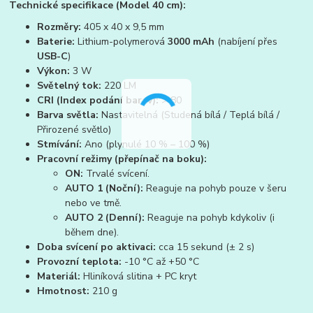
Technické specifikace (Model 40 cm):
Rozměry:
405 x 40 x 9,5 mm
Baterie:
Lithium-polymerová
3000 mAh
(nabíjení přes
USB-C
)
Výkon:
3 W
Světelný tok:
220 LM
CRI (Index podání barev):
> 80
Barva světla:
Nastavitelná (Studená bílá / Teplá bílá /
Přirozené světlo)
Stmívání:
Ano (plynulé 10 % – 100 %)
Pracovní režimy (přepínač na boku):
ON:
Trvalé svícení.
AUTO 1 (Noční):
Reaguje na pohyb pouze v šeru
nebo ve tmě.
AUTO 2 (Denní):
Reaguje na pohyb kdykoliv (i
během dne).
Doba svícení po aktivaci:
cca 15 sekund (± 2 s)
Provozní teplota:
-10 °C až +50 °C
Materiál:
Hliníková slitina + PC kryt
Hmotnost:
210 g