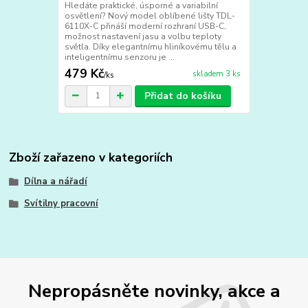
Hledáte praktické, úsporné a variabilní
osvětlení? Nový model oblíbené lišty TDL-
6110X-C přináší moderní rozhraní USB-C,
možnost nastavení jasu a volbu teploty
světla. Díky elegantnímu hliníkovému tělu a
inteligentnímu senzoru je ...
479 Kč
skladem 3 ks
/
ks
Přidat do košíku
Zboží zařazeno v kategoriích
Dílna a nářadí
Svítilny pracovní
Nepropásněte novinky, akce a