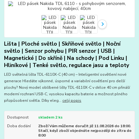
Lišta | Ploché světlo | Skříňové světlo | Noční
světlo | Senzor pohybu | PIR senzor | USB |
Magnetické | Do skříně | Na schody | Pod Linku |
Hliníkové | Tenké světlo, regulace jasu a teploty
LED světelná lišta TDL-6110X-C (40 cm) – Inteligentní osvětlení nové
generace Hledáte výkonné, úsporné a variabilní osvětlení pro delší
plochy? Nový model oblíbené lišty TDL-6110X-C v délce 40 cm přináší
moderní rozhraní USB-C, vysokou kapacitu baterie a možnost plného
přizpůsobení světla. Díky eleg...
celý popis
Dostupnost
skladem 2 ks
Doba dodání
Zboží Vám můžeme doručit již 11.08.2026 do 18:00.
Stačí, když zboží objednáte nejpozději do zítra do
8:00