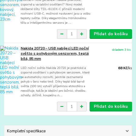
úsporné a variabilní osvětlení? Nový model
oblíbené lišty TDL-6110X-C přináší moderní
rozhraní USB-C, možnost nastavení jasu a volbu
teploty světla. Díky elegantnímu hliníkovému
tělu a inteligentnímu senzoru je ...
Přidat do košíku
Nakida 20720 – USB nabíjecí LED noční
skladem 3 ks
světlo s pohybovým senzorem, teplá
bílá, 85 mm
LED noční světlo Nakida 20720 je praktické a
68 Kč
/
ks
úsporné osvětlení s pohybovým senzorem, které
se automaticky rozsvítí, jakmile zaznamená
pohyb v šeru nebo tmě. Díky teplé bílé barvě
světla (100 lm) vytváří příjemnou atmosféru a
neoslňuje, takže je ideální pro ložnici, chodbu,
schody, skříně, koupelnu n...
Přidat do košíku
Kompletní specifikace