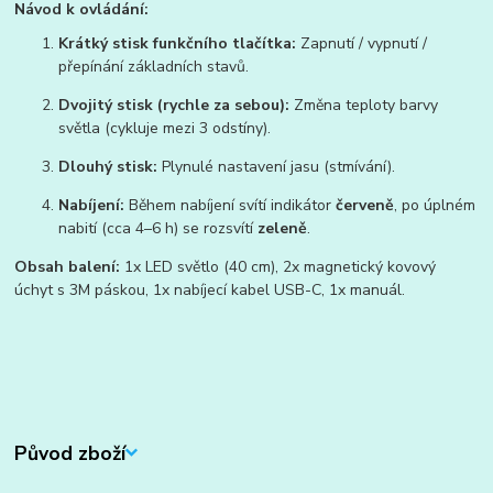
Návod k ovládání:
Krátký stisk funkčního tlačítka:
Zapnutí / vypnutí /
přepínání základních stavů.
Dvojitý stisk (rychle za sebou):
Změna teploty barvy
světla (cykluje mezi 3 odstíny).
Dlouhý stisk:
Plynulé nastavení jasu (stmívání).
Nabíjení:
Během nabíjení svítí indikátor
červeně
, po úplném
nabití (cca 4–6 h) se rozsvítí
zeleně
.
Obsah balení:
1x LED světlo (40 cm), 2x magnetický kovový
úchyt s 3M páskou, 1x nabíjecí kabel USB-C, 1x manuál.
Původ zboží