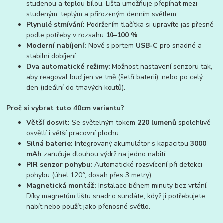
studenou a teplou bílou. Lišta umožňuje přepínat mezi
studeným, teplým a přirozeným denním světlem.
Plynulé stmívání:
Podržením tlačítka si upravíte jas přesně
podle potřeby v rozsahu
10–100 %
.
Moderní nabíjení:
Nově s portem
USB-C
pro snadné a
stabilní dobíjení.
Dva automatické režimy:
Možnost nastavení senzoru tak,
aby reagoval buď jen ve tmě (šetří baterii), nebo po celý
den (ideální do tmavých koutů).
Proč si vybrat tuto 40cm variantu?
Větší dosvit:
Se světelným tokem
220 lumenů
spolehlivě
osvětlí i větší pracovní plochu.
Silná baterie:
Integrovaný akumulátor s kapacitou
3000
mAh
zaručuje dlouhou výdrž na jedno nabití.
PIR senzor pohybu:
Automatické rozsvícení při detekci
pohybu (úhel 120°, dosah přes 3 metry).
Magnetická montáž:
Instalace během minuty bez vrtání.
Díky magnetům lištu snadno sundáte, když ji potřebujete
nabít nebo použít jako přenosné světlo.