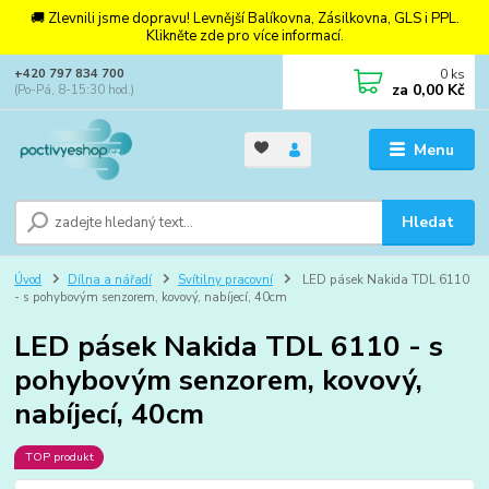
🚚 Zlevnili jsme dopravu! Levnější Balíkovna, Zásilkovna, GLS i PPL.
Klikněte zde pro více informací.
0
ks
+420 797 834 700
za
0,00 Kč
(Po-Pá, 8-15:30 hod.)
Menu
Hledat
Úvod
Dílna a nářadí
Svítilny pracovní
LED pásek Nakida TDL 6110
- s pohybovým senzorem, kovový, nabíjecí, 40cm
LED pásek Nakida TDL 6110 - s
pohybovým senzorem, kovový,
nabíjecí, 40cm
TOP produkt