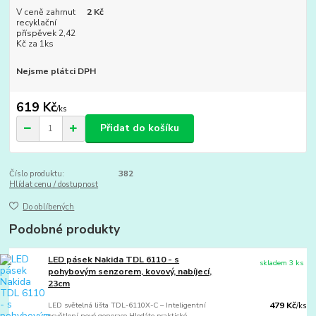
V ceně zahrnut
2 Kč
recyklační
příspěvek 2,42
Kč za 1ks
Nejsme plátci DPH
619 Kč
/
ks
Přidat do košíku
Číslo produktu:
382
Hlídat cenu / dostupnost
Do oblíbených
Podobné produkty
LED pásek Nakida TDL 6110 - s
skladem 3 ks
pohybovým senzorem, kovový, nabíjecí,
23cm
LED světelná lišta TDL-6110X-C – Inteligentní
479 Kč
/
ks
osvětlení nové generace Hledáte praktické,