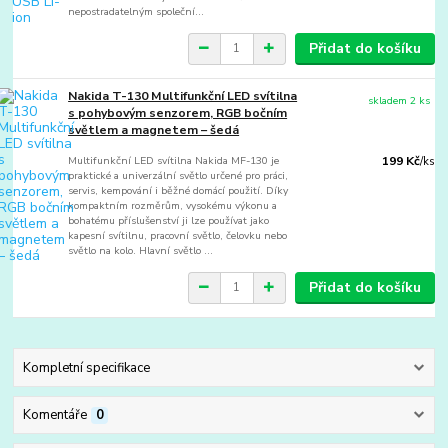
nepostradatelným společní...
Přidat do košíku
Nakida T-130 Multifunkční LED svítilna
skladem 2 ks
s pohybovým senzorem, RGB bočním
světlem a magnetem – šedá
Multifunkční LED svítilna Nakida MF-130 je
199 Kč
/
ks
praktické a univerzální světlo určené pro práci,
servis, kempování i běžné domácí použití. Díky
kompaktním rozměrům, vysokému výkonu a
bohatému příslušenství ji lze používat jako
kapesní svítilnu, pracovní světlo, čelovku nebo
světlo na kolo. Hlavní světlo ...
Přidat do košíku
Kompletní specifikace
Komentáře
0