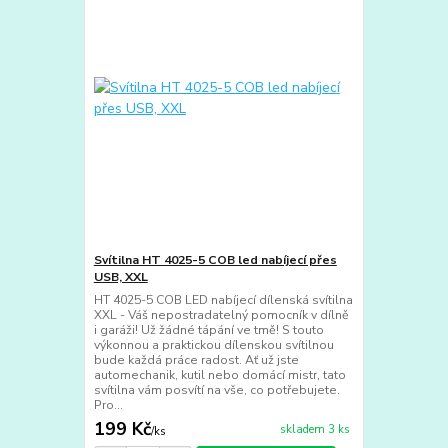
Svítilna HT 4025-5 COB led nabíjecí přes
USB, XXL
HT 4025-5 COB LED nabíjecí dílenská svítilna
XXL - Váš nepostradatelný pomocník v dílně
i garáži! Už žádné tápání ve tmě! S touto
výkonnou a praktickou dílenskou svítilnou
bude každá práce radost. Ať už jste
automechanik, kutil nebo domácí mistr, tato
svítilna vám posvítí na vše, co potřebujete.
Pro...
199 Kč
skladem 3 ks
/
ks