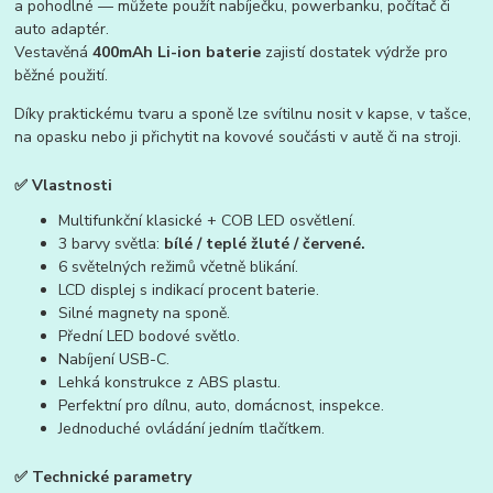
a pohodlné — můžete použít nabíječku, powerbanku, počítač či
auto adaptér.
Vestavěná
400mAh Li-ion baterie
zajistí dostatek výdrže pro
běžné použití.
Díky praktickému tvaru a sponě lze svítilnu nosit v kapse, v tašce,
na opasku nebo ji přichytit na kovové součásti v autě či na stroji.
✅
Vlastnosti
Multifunkční klasické + COB LED osvětlení.
3 barvy světla:
bílé / teplé žluté / červené.
6 světelných režimů včetně blikání.
LCD displej s indikací procent baterie.
Silné magnety na sponě.
Přední LED bodové světlo.
Nabíjení USB-C.
Lehká konstrukce z ABS plastu.
Perfektní pro dílnu, auto, domácnost, inspekce.
Jednoduché ovládání jedním tlačítkem.
✅
Technické parametry