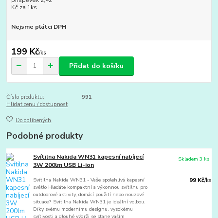
příspěvek 2,42
Kč za 1ks
Nejsme plátci DPH
199 Kč
/
ks
Přidat do košíku
Číslo produktu:
991
Hlídat cenu / dostupnost
Do oblíbených
Podobné produkty
Svítilna Nakida WN31 kapesní nabíjecí
Skladem 3 ks
3W 200lm USB Li-ion
Svítilna Nakida WN31 - Vaše spolehlivá kapesní
99 Kč
/
ks
světlo Hledáte kompaktní a výkonnou svítilnu pro
outdoorové aktivity, domácí použití nebo nouzové
situace? Svítilna Nakida WN31 je ideální volbou.
Díky svému modernímu designu, vysokému
svítivosti a dlouhé výdrži se stane vaším