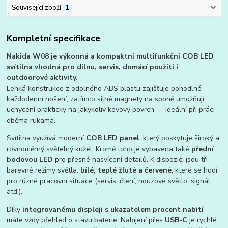
Související zboží
1
Kompletní specifikace
Nakida W08 je výkonná a kompaktní multifunkční COB LED
svítilna vhodná pro dílnu, servis, domácí použití i
outdoorové aktivity.
Lehká konstrukce z odolného ABS plastu zajišťuje pohodlné
každodenní nošení, zatímco silné magnety na sponě umožňují
uchycení prakticky na jakýkoliv kovový povrch — ideální při práci
oběma rukama.
Svítilna využívá moderní
COB LED panel
, který poskytuje široký a
rovnoměrný světelný kužel. Kromě toho je vybavena také
přední
bodovou LED
pro přesné nasvícení detailů. K dispozici jsou tři
barevné režimy světla:
bílé, teplé žluté a červené
, které se hodí
pro různé pracovní situace (servis, čtení, nouzové světlo, signál
atd.).
Díky
integrovanému displeji s ukazatelem procent nabití
máte vždy přehled o stavu baterie. Nabíjení přes
USB-C
je rychlé