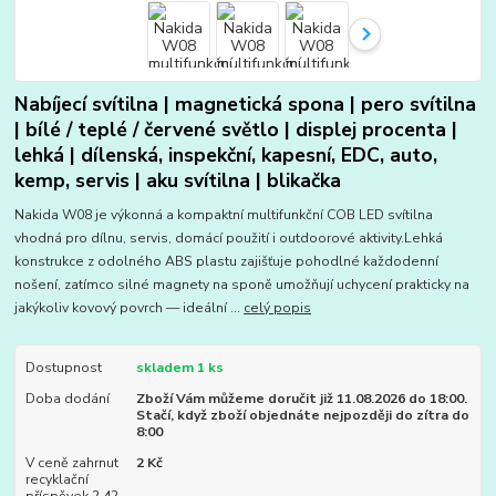
Nabíjecí svítilna | magnetická spona | pero svítilna
| bílé / teplé / červené světlo | displej procenta |
lehká | dílenská, inspekční, kapesní, EDC, auto,
kemp, servis | aku svítilna | blikačka
Nakida W08 je výkonná a kompaktní multifunkční COB LED svítilna
vhodná pro dílnu, servis, domácí použití i outdoorové aktivity.Lehká
konstrukce z odolného ABS plastu zajišťuje pohodlné každodenní
nošení, zatímco silné magnety na sponě umožňují uchycení prakticky na
jakýkoliv kovový povrch — ideální ...
celý popis
Dostupnost
skladem 1 ks
Doba dodání
Zboží Vám můžeme doručit již 11.08.2026 do 18:00.
Stačí, když zboží objednáte nejpozději do zítra do
8:00
V ceně zahrnut
2 Kč
recyklační