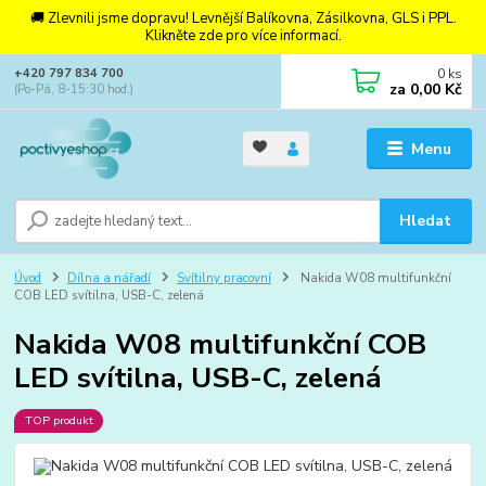
🚚 Zlevnili jsme dopravu! Levnější Balíkovna, Zásilkovna, GLS i PPL.
Klikněte zde pro více informací.
0
ks
+420 797 834 700
za
0,00 Kč
(Po-Pá, 8-15:30 hod.)
Menu
Hledat
Úvod
Dílna a nářadí
Svítilny pracovní
Nakida W08 multifunkční
COB LED svítilna, USB-C, zelená
Nakida W08 multifunkční COB
LED svítilna, USB-C, zelená
TOP produkt