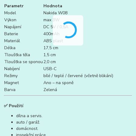
Parametr
Hodnota
Model
Nakida W08
Výkon
max 3W
Napájení
DC 5V / 0,5A
Baterie
400mAh
Materiál
ABS plast
Délka
17,5 cm
Tloušťka těla
1,5 cm
Tloušťka se sponou
2,0 cm
Nabíjení
USB-C
Režimy
bílé / teplé / červené (včetně blikání)
Magnet
Ano – na sponě
Barva
Zelená
✅
Použití
dílna a servis.
auto / garáž.
domácnost.
inspekční práce.