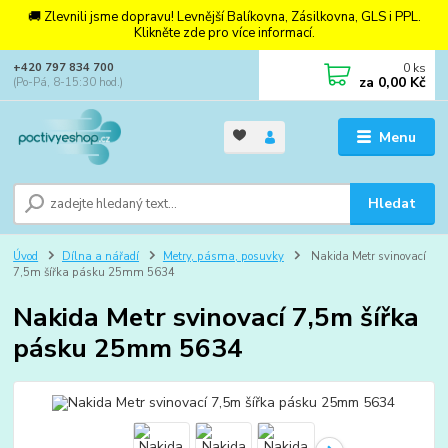
🚚 Zlevnili jsme dopravu! Levnější Balíkovna, Zásilkovna, GLS i PPL.
Klikněte zde pro více informací.
0
ks
+420 797 834 700
za
0,00 Kč
(Po-Pá, 8-15:30 hod.)
Menu
Hledat
Úvod
Dílna a nářadí
Metry, pásma, posuvky
Nakida Metr svinovací
7,5m šířka pásku 25mm 5634
Nakida Metr svinovací 7,5m šířka
pásku 25mm 5634