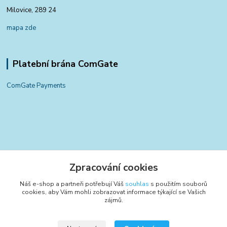
Milovice, 289 24
mapa zde
Platební brána ComGate
ComGate Payments
Kontakty
Zpracování cookies
+420 797 834 700
Náš e-shop a partneři potřebují Váš
souhlas
s použitím souborů
(Po-Pá, 8-15:30 hod.)
cookies, aby Vám mohli zobrazovat informace týkající se Vašich
zájmů.
info@poctivyeshop.cz