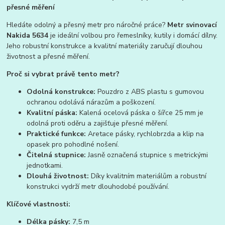
přesné měření
Hledáte odolný a přesný metr pro náročné práce?
Metr svinovací
Nakida 5634
je ideální volbou pro řemeslníky, kutily i domácí dílny.
Jeho robustní konstrukce a kvalitní materiály zaručují dlouhou
životnost a přesné měření.
Proč si vybrat právě tento metr?
Odolná konstrukce:
Pouzdro z ABS plastu s gumovou
ochranou odolává nárazům a poškození.
Kvalitní páska:
Kalená ocelová páska o šířce 25 mm je
odolná proti oděru a zajišťuje přesné měření.
Praktické funkce:
Aretace pásky, rychlobrzda a klip na
opasek pro pohodlné nošení.
Čitelná stupnice:
Jasně označená stupnice s metrickými
jednotkami.
Dlouhá životnost:
Díky kvalitním materiálům a robustní
konstrukci vydrží metr dlouhodobé používání.
Klíčové vlastnosti:
Délka pásky:
7,5 m