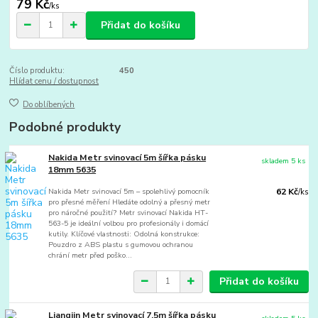
79 Kč
/
ks
Přidat do košíku
Číslo produktu:
450
Hlídat cenu / dostupnost
Do oblíbených
Podobné produkty
Nakida Metr svinovací 5m šířka pásku
skladem 5 ks
18mm 5635
Nakida Metr svinovací 5m – spolehlivý pomocník
62 Kč
/
ks
pro přesné měření Hledáte odolný a přesný metr
pro náročné použití? Metr svinovací Nakida HT-
563-5 je ideální volbou pro profesionály i domácí
kutily. Klíčové vlastnosti: Odolná konstrukce:
Pouzdro z ABS plastu s gumovou ochranou
chrání metr před poško...
Přidat do košíku
Liangjin Metr svinovací 7,5m šířka pásku