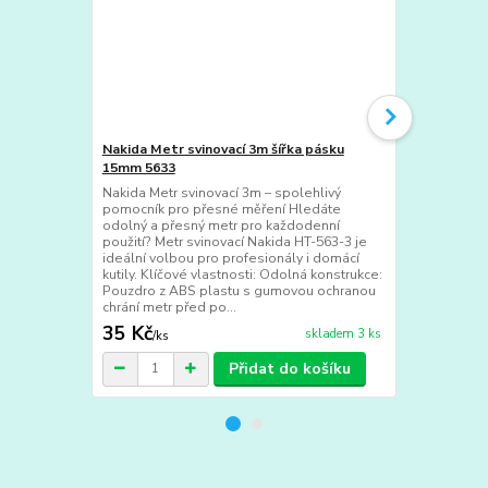
Nakida Metr svinovací 3m šířka pásku
Nakida Metr 
15mm 5633
25mm 56331
Nakida Metr svinovací 3m – spolehlivý
Nakida Metr 
pomocník pro přesné měření Hledáte
přesný nástr
odolný a přesný metr pro každodenní
spolehlivý a
použití? Metr svinovací Nakida HT-563-3 je
domácí dílny
ideální volbou pro profesionály i domácí
použití? Nak
kutily. Klíčové vlastnosti: Odolná konstrukce:
volbou pro p
Pouzdro z ABS plastu s gumovou ochranou
své robustní
chrání metr před po...
zaručuje dlou
35 Kč
87 Kč
skladem 3 ks
/
ks
/
ks
Přidat do košíku