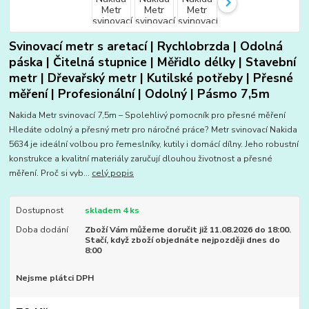
Svinovací metr s aretací | Rychlobrzda | Odolná
páska | Čitelná stupnice | Měřidlo délky | Stavební
metr | Dřevařský metr | Kutilské potřeby | Přesné
měření | Profesionální | Odolný | Pásmo 7,5m
Nakida Metr svinovací 7,5m – Spolehlivý pomocník pro přesné měření
Hledáte odolný a přesný metr pro náročné práce? Metr svinovací Nakida
5634 je ideální volbou pro řemeslníky, kutily i domácí dílny. Jeho robustní
konstrukce a kvalitní materiály zaručují dlouhou životnost a přesné
měření. Proč si vyb...
celý popis
Dostupnost
skladem 4 ks
Doba dodání
Zboží Vám můžeme doručit již 11.08.2026 do 18:00.
Stačí, když zboží objednáte nejpozději dnes do
8:00
Nejsme plátci DPH