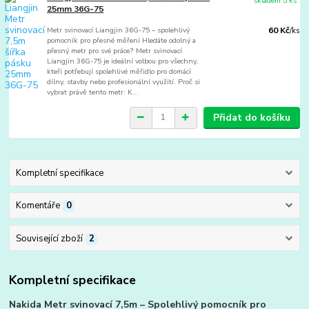
skladem 5 ks
25mm 36G-75
Metr svinovací Liangjin 36G-75 – spolehlivý
60 Kč
/
ks
pomocník pro přesné měření Hledáte odolný a
přesný metr pro své práce? Metr svinovací
Liangjin 36G-75 je ideální volbou pro všechny,
kteří potřebují spolehlivé měřidlo pro domácí
dílny, stavby nebo profesionální využití. Proč si
vybrat právě tento metr: K...
Přidat do košíku
Kompletní specifikace
Komentáře
0
Související zboží
2
Kompletní specifikace
Nakida Metr svinovací 7,5m – Spolehlivý pomocník pro