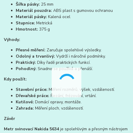
Šířka pásky:
25 mm
Materiál pouzdra:
ABS plast s gumovou ochranou
Materiál pásky:
Kalená ocel
Stupnice:
Metrická
Hmotnost:
375 g
Výhody:
Přesné měření:
Zaručuje spolehlivé výsledky.
Odolný a trvanlivý:
Vydrží i náročné podmínky.
Praktický:
Díky řadě praktických funkcí.
Pohodlný:
Snadno se používá a přenáší.
Kdy použít:
Stavební práce:
Měření rozměrů, výšek, vzdáleností.
Dřevařské práce:
Řezání, frézování, vrtání.
Kutilové:
Domácí opravy, montáže.
Zahrada:
Měření ploch, vzdáleností.
Závěr
Metr svinovací Nakida 5634
je spolehlivým a přesným nástrojem