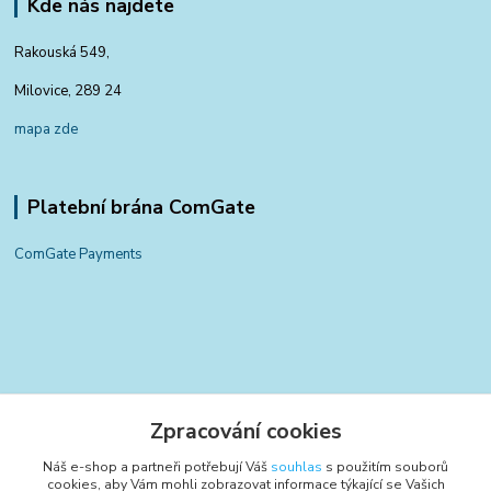
Kde nás najdete
Rakouská 549,
Milovice, 289 24
mapa zde
Platební brána ComGate
ComGate Payments
Kontakty
Zpracování cookies
+420 797 834 700
Náš e-shop a partneři potřebují Váš
souhlas
s použitím souborů
(Po-Pá, 8-15:30 hod.)
cookies, aby Vám mohli zobrazovat informace týkající se Vašich