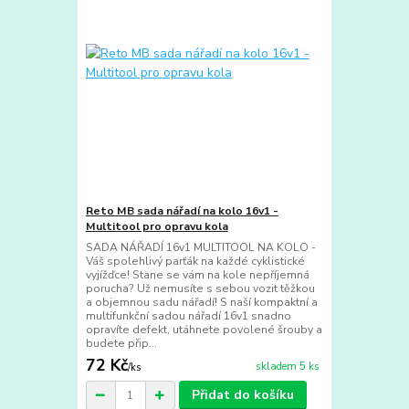
Reto MB sada nářadí na kolo 16v1 -
Multitool pro opravu kola
SADA NÁŘADÍ 16v1 MULTITOOL NA KOLO -
Váš spolehlivý parťák na každé cyklistické
vyjížďce! Stane se vám na kole nepříjemná
porucha? Už nemusíte s sebou vozit těžkou
a objemnou sadu nářadí! S naší kompaktní a
multifunkční sadou nářadí 16v1 snadno
opravíte defekt, utáhnete povolené šrouby a
budete přip...
72 Kč
skladem 5 ks
/
ks
Přidat do košíku