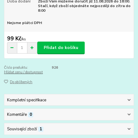
Doba dodání
Zboží Vám můžeme doručit již 11.08.2026 do 18:00.
Stačí, když zboží objednáte nejpozději do zítra do
8:00
Nejsme plátci DPH
99 Kč
/
ks
Přidat do košíku
Číslo produktu:
926
Hlídat cenu / dostupnost
Do oblíbených
Kompletní specifikace
Komentáře
0
Související zboží
1