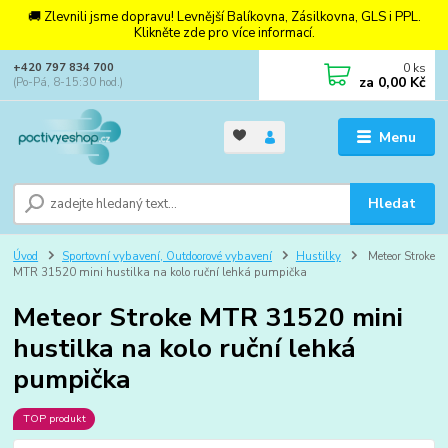
🚚 Zlevnili jsme dopravu! Levnější Balíkovna, Zásilkovna, GLS i PPL.
Klikněte zde pro více informací.
0
ks
+420 797 834 700
za
0,00 Kč
(Po-Pá, 8-15:30 hod.)
Menu
Hledat
Úvod
Sportovní vybavení, Outdoorové vybavení
Hustilky
Meteor Stroke
MTR 31520 mini hustilka na kolo ruční lehká pumpička
Meteor Stroke MTR 31520 mini
hustilka na kolo ruční lehká
pumpička
TOP produkt