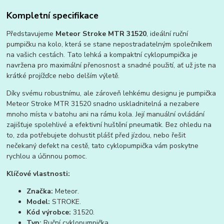
Kompletní specifikace
Představujeme
Meteor Stroke MTR 31520
, ideální ruční
pumpičku na kolo, která se stane nepostradatelným společníkem
na vašich cestách. Tato lehká a kompaktní cyklopumpička je
navržena pro maximální přenosnost a snadné použití, ať už jste na
krátké projížďce nebo delším výletě.
Díky svému robustnímu, ale zároveň lehkému designu je pumpička
Meteor Stroke MTR 31520 snadno uskladnitelná a nezabere
mnoho místa v batohu ani na rámu kola. Její manuální ovládání
zajišťuje spolehlivé a efektivní huštění pneumatik. Bez ohledu na
to, zda potřebujete dohustit plášť před jízdou, nebo řešit
nečekaný defekt na cestě, tato cyklopumpička vám poskytne
rychlou a účinnou pomoc.
Klíčové vlastnosti:
Značka:
Meteor.
Model:
STROKE.
Kód výrobce:
31520.
Typ:
Ruční cyklopumpička.