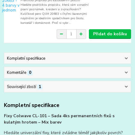
Praktická propiska pro každodenní použití
Hledáte praktickou propisku, která vám usnadní
psaní poznámek, kreslení a zvýrazňování?
Kuličkové pero QiiM 20683 s čtyřmi barevnými
náplněmi je ideálním společníkem pro školu,
kancelář i domácnost. Proč si vybr...
Přidat do košíku
Kompletní specifikace
Komentáře
0
Související zboží
1
Kompletní specifikace
Fixy Colwave CL-101 – Sada 4ks permanentních fixů s
kulatým hrotem – Mix barev
Hledáte univerzální fixy, které zvládne téměř jakýkoliv povrch?