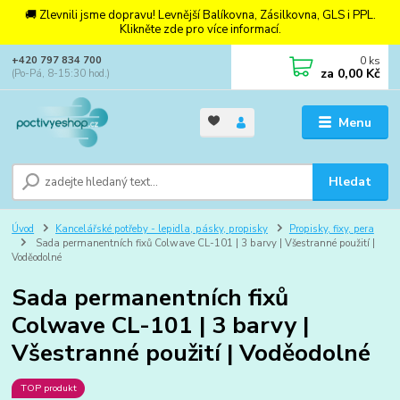
🚚 Zlevnili jsme dopravu! Levnější Balíkovna, Zásilkovna, GLS i PPL.
Klikněte zde pro více informací.
0
ks
+420 797 834 700
za
0,00 Kč
(Po-Pá, 8-15:30 hod.)
Menu
Hledat
Úvod
Kancelářské potřeby - lepidla, pásky, propisky
Propisky, fixy, pera
Sada permanentních fixů Colwave CL-101 | 3 barvy | Všestranné použití |
Voděodolné
Sada permanentních fixů
Colwave CL-101 | 3 barvy |
Všestranné použití | Voděodolné
TOP produkt