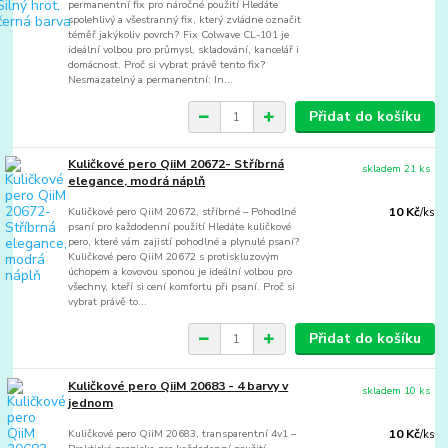
permanentní fix pro náročné použití Hledáte
spolehlivý a všestranný fix, který zvládne označit
téměř jakýkoliv povrch? Fix Colwave CL-101 je
ideální volbou pro průmysl, skladování, kancelář i
domácnost. Proč si vybrat právě tento fix?
Nesmazatelný a permanentní: In...
Přidat do košíku
Kuličkové pero QiiM 20672- Stříbrná
skladem 21 ks
elegance, modrá náplň
Kuličkové pero QiiM 20672, stříbrné – Pohodlné
10 Kč
/
ks
psaní pro každodenní použití Hledáte kuličkové
pero, které vám zajistí pohodlné a plynulé psaní?
Kuličkové pero QiiM 20672 s protiskluzovým
úchopem a kovovou sponou je ideální volbou pro
všechny, kteří si cení komfortu při psaní. Proč si
vybrat právě to...
Přidat do košíku
Kuličkové pero QiiM 20683 - 4 barvy v
skladem 10 ks
jednom
Kuličkové pero QiiM 20683, transparentní 4v1 –
10 Kč
/
ks