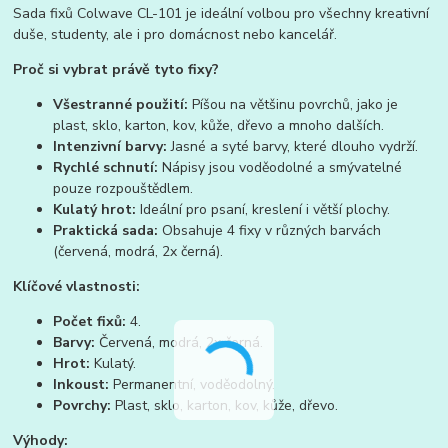
Sada fixů Colwave CL-101 je ideální volbou pro všechny kreativní
duše, studenty, ale i pro domácnost nebo kancelář.
Proč si vybrat právě tyto fixy?
Všestranné použití:
Píšou na většinu povrchů, jako je
plast, sklo, karton, kov, kůže, dřevo a mnoho dalších.
Intenzivní barvy:
Jasné a syté barvy, které dlouho vydrží.
Rychlé schnutí:
Nápisy jsou voděodolné a smývatelné
pouze rozpouštědlem.
Kulatý hrot:
Ideální pro psaní, kreslení i větší plochy.
Praktická sada:
Obsahuje 4 fixy v různých barvách
(červená, modrá, 2x černá).
Klíčové vlastnosti:
Počet fixů:
4.
Barvy:
Červená, modrá, 2x černá.
Hrot:
Kulatý.
Inkoust:
Permanentní, voděodolný.
Povrchy:
Plast, sklo, karton, kov, kůže, dřevo.
Výhody: