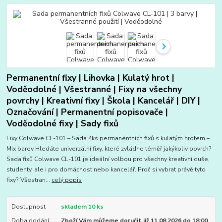
Permanentní fixy | Lihovka | Kulatý hrot |
Voděodolné | Všestranné | Fixy na všechny
povrchy | Kreativní fixy | Škola | Kancelář | DIY |
Označování | Permanentní popisovače |
Voděodolné fixy | Sady fixů
Fixy Colwave CL-101 – Sada 4ks permanentních fixů s kulatým hrotem –
Mix barev Hledáte univerzální fixy, které zvládne téměř jakýkoliv povrch?
Sada fixů Colwave CL-101 je ideální volbou pro všechny kreativní duše,
studenty, ale i pro domácnost nebo kancelář. Proč si vybrat právě tyto
fixy? Všestran...
celý popis
Dostupnost
skladem 10 ks
Doba dodání
Zboží Vám můžeme doručit již 11.08.2026 do 18:00.