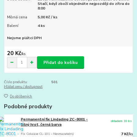
Stačí, když zboží objednáte nejpozději do zítra do
8:00
Měrná cena
5,00 Kč / ks
Balení
4 ks
Nejsme plátci DPH
20 Kč
/
ks
Přidat do košíku
Číslo produktu:
501
Hlídat cenu / dostupnost
Do oblíbených
Podobné produkty
Permanentní fix Lindading ZC-8001 -
skladem 10 ks
Silný hrot, černá barva
Fix Colwave CL-101 – Nesmazatelný
7 Kč
/
ks