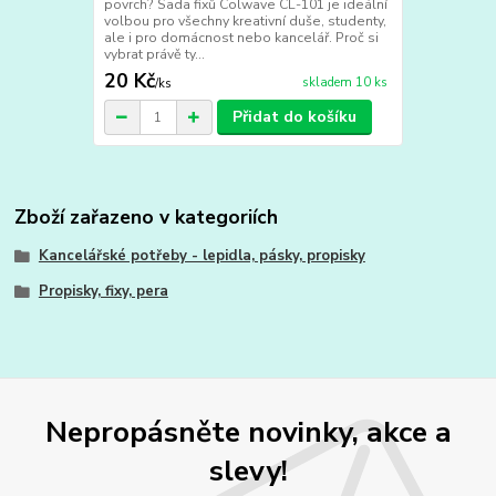
povrch? Sada fixů Colwave CL-101 je ideální
volbou pro všechny kreativní duše, studenty,
ale i pro domácnost nebo kancelář. Proč si
vybrat právě ty...
20 Kč
skladem 10 ks
/
ks
Přidat do košíku
Zboží zařazeno v kategoriích
Kancelářské potřeby - lepidla, pásky, propisky
Propisky, fixy, pera
Nepropásněte novinky, akce a
slevy!