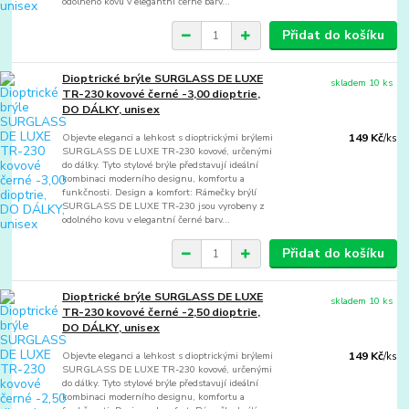
odolného kovu v elegantní černé barv...
Přidat do košíku
Dioptrické brýle SURGLASS DE LUXE
skladem 10 ks
TR-230 kovové černé -3,00 dioptrie,
DO DÁLKY, unisex
Objevte eleganci a lehkost s dioptrickými brýlemi
149 Kč
/
ks
SURGLASS DE LUXE TR-230 kovové, určenými
do dálky. Tyto stylové brýle představují ideální
kombinaci moderního designu, komfortu a
funkčnosti. Design a komfort: Rámečky brýlí
SURGLASS DE LUXE TR-230 jsou vyrobeny z
odolného kovu v elegantní černé barv...
Přidat do košíku
Dioptrické brýle SURGLASS DE LUXE
skladem 10 ks
TR-230 kovové černé -2,50 dioptrie,
DO DÁLKY, unisex
Objevte eleganci a lehkost s dioptrickými brýlemi
149 Kč
/
ks
SURGLASS DE LUXE TR-230 kovové, určenými
do dálky. Tyto stylové brýle představují ideální
kombinaci moderního designu, komfortu a