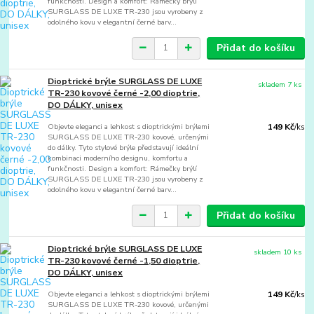
funkčnosti. Design a komfort: Rámečky brýlí
SURGLASS DE LUXE TR-230 jsou vyrobeny z
odolného kovu v elegantní černé barv...
Přidat do košíku
Dioptrické brýle SURGLASS DE LUXE
skladem 7 ks
TR-230 kovové černé -2,00 dioptrie,
DO DÁLKY, unisex
Objevte eleganci a lehkost s dioptrickými brýlemi
149 Kč
/
ks
SURGLASS DE LUXE TR-230 kovové, určenými
do dálky. Tyto stylové brýle představují ideální
kombinaci moderního designu, komfortu a
funkčnosti. Design a komfort: Rámečky brýlí
SURGLASS DE LUXE TR-230 jsou vyrobeny z
odolného kovu v elegantní černé barv...
Přidat do košíku
Dioptrické brýle SURGLASS DE LUXE
skladem 10 ks
TR-230 kovové černé -1,50 dioptrie,
DO DÁLKY, unisex
Objevte eleganci a lehkost s dioptrickými brýlemi
149 Kč
/
ks
SURGLASS DE LUXE TR-230 kovové, určenými