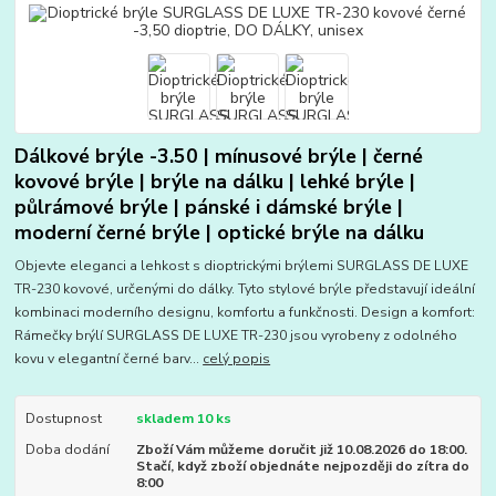
Dálkové brýle -3.50 | mínusové brýle | černé
kovové brýle | brýle na dálku | lehké brýle |
půlrámové brýle | pánské i dámské brýle |
moderní černé brýle | optické brýle na dálku
Objevte eleganci a lehkost s dioptrickými brýlemi SURGLASS DE LUXE
TR-230 kovové, určenými do dálky. Tyto stylové brýle představují ideální
kombinaci moderního designu, komfortu a funkčnosti. Design a komfort:
Rámečky brýlí SURGLASS DE LUXE TR-230 jsou vyrobeny z odolného
kovu v elegantní černé barv...
celý popis
Dostupnost
skladem 10 ks
Doba dodání
Zboží Vám můžeme doručit již 10.08.2026 do 18:00.
Stačí, když zboží objednáte nejpozději do zítra do
8:00