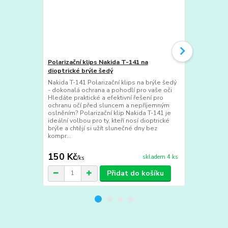
Polarizační klips Nakida T-141 na
Pouzdro na 
dioptrické brýle šedý
stylové, po
Nakida T-141 Polarizační klips na brýle šedý
Pevné pouzd
- dokonalá ochrana a pohodlí pro vaše oči
spolehlivě oc
Hledáte praktické a efektivní řešení pro
brýle při ka
ochranu očí před sluncem a nepříjemným
batohu i kap
oslněním? Polarizační klip Nakida T-141 je
promáčknutí 
ideální volbou pro ty, kteří nosí dioptrické
zabraňuje po
brýle a chtějí si užít slunečné dny bez
Elegantní hn
kompr...
dekorem půso
150 Kč
39 Kč
skladem 4 ks
/
ks
/
ks
Přidat do košíku