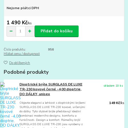
Nejsme plátci DPH
1 490 Kč
/
ks
Přidat do košíku
Číslo produktu:
956
Hlídat cenu / dostupnost
Do oblíbených
Podobné produkty
Dioptrické brýle SURGLASS DE LUXE
skladem 10 ks
TR-230 kovové černé -4,00 dioptrie,
DO DÁLKY, unisex
Objevte eleganci a lehkost s dioptrickými brýlemi
149 Kč
/
ks
SURGLASS DE LUXE TR-230 kovové, určenými
do dálky. Tyto stylové brýle představují ideální
kombinaci moderního designu, komfortu a
funkčnosti. Design a komfort: Rámečky brýlí
SURGLASS DE LUXE TR-230 jsou vyrobeny z