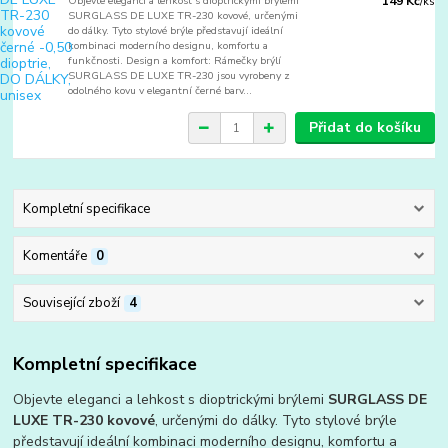
Objevte eleganci a lehkost s dioptrickými brýlemi
149 Kč
/
ks
SURGLASS DE LUXE TR-230 kovové, určenými
do dálky. Tyto stylové brýle představují ideální
kombinaci moderního designu, komfortu a
funkčnosti. Design a komfort: Rámečky brýlí
SURGLASS DE LUXE TR-230 jsou vyrobeny z
odolného kovu v elegantní černé barv...
Přidat do košíku
Kompletní specifikace
Komentáře
0
Související zboží
4
Kompletní specifikace
Objevte eleganci a lehkost s dioptrickými brýlemi
SURGLASS DE
LUXE TR-230 kovové
, určenými do dálky. Tyto stylové brýle
představují ideální kombinaci moderního designu, komfortu a