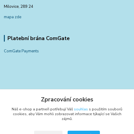
Milovice, 289 24
mapa zde
Platební brána ComGate
ComGate Payments
Kontakty
Zpracování cookies
+420 797 834 700
Náš e-shop a partneři potřebují Váš
souhlas
s použitím souborů
(Po-Pá, 8-15:30 hod.)
cookies, aby Vám mohli zobrazovat informace týkající se Vašich
zájmů.
info@poctivyeshop.cz