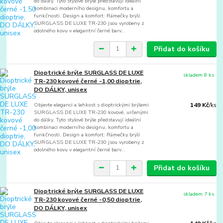
do dálky. Tyto stylové brýle představují ideální
kombinaci moderního designu, komfortu a
funkčnosti. Design a komfort: Rámečky brýlí
SURGLASS DE LUXE TR-230 jsou vyrobeny z
odolného kovu v elegantní černé barv...
Přidat do košíku
Dioptrické brýle SURGLASS DE LUXE
skladem 8 ks
TR-230 kovové černé -1,00 dioptrie,
DO DÁLKY, unisex
Objevte eleganci a lehkost s dioptrickými brýlemi
149 Kč
/
ks
SURGLASS DE LUXE TR-230 kovové, určenými
do dálky. Tyto stylové brýle představují ideální
kombinaci moderního designu, komfortu a
funkčnosti. Design a komfort: Rámečky brýlí
SURGLASS DE LUXE TR-230 jsou vyrobeny z
odolného kovu v elegantní černé barv...
Přidat do košíku
Dioptrické brýle SURGLASS DE LUXE
skladem 7 ks
TR-230 kovové černé -0,50 dioptrie,
DO DÁLKY, unisex