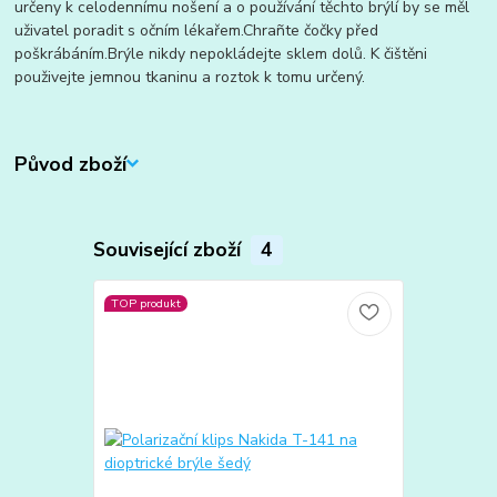
určeny k celodennímu nošení a o používání těchto brýlí by se měl
uživatel poradit s očním lékařem.Chrañte čočky před
poškrábáním.Brýle nikdy nepokládejte sklem dolů. K čištěni
použivejte jemnou tkaninu a roztok k tomu určený.
Původ zboží
Související zboží
4
TOP produkt
TOP produkt