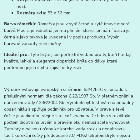
nos).
Rozměry skla:
53 x 32 mm.
Barva rámečků:
Rámečky jsou v sytě černé a sytě tmavé modré
barvě. Modrá je viditelná jen na přímém slunci, primární barva je
černá a jako taková je uvedena i v popisu produktu. Výběr
barevné varianty není možný.
Ideální pro:
Tyto brýle jsou perfektní volbou pro ty, kteří hledají
kvalitní, lehké a elegantní dioptrické brýle do dálky, které
podtrhnou jejich styl a zajistí ostrý zrak.
Výrobek vyhovuje evropským směrnicím 93/42EEC v souladu s
příslušnými normami dle zákona 6.22/1997 Sb. V platném znění a
nařízením vlády č.336/2004 Sb. Výrobek byl testován na připadný
obsah niklu a splñuje podmínky pro uživatele. V pravé a levé
čočce jsou dioptrie stejné site, což znamena,že lidem s rozdílným
počtem dioptrií na levém a pravém oku nemusí zcela vyhovovat.
Tyto brýle nejsou určeny ke korekci vady zraku a nenahrazují
tudiž korekční čočky předepsané J07 PD62 lekařem.Brýle nejsou