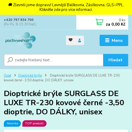
🚚 Zlevnili jsme dopravu! Levnější Balíkovna, Zásilkovna, GLS i PPL.
Klikněte zde pro více informací.
0
ks
+420 797 834 700
za
0,00 Kč
(Po-Pá, 8-15:30 hod.)
Menu
Hledat
Úvod
Dioptrické brýle
Dioptrické brýle SURGLASS DE LUXE TR-230
kovové černé -3,50 dioptrie, DO DÁLKY, unisex
Dioptrické brýle SURGLASS DE
LUXE TR-230 kovové černé -3,50
dioptrie, DO DÁLKY, unisex
Novinka
TOP produkt