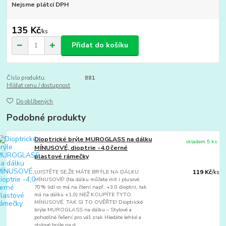
Nejsme plátci DPH
135 Kč
/
ks
Přidat do košíku
Číslo produktu:
881
Hlídat cenu / dostupnost
Do oblíbených
Podobné produkty
Dioptrické brýle MUROGLASS na dálku
skladem 5 ks
MÍNUSOVÉ, dioptrie -4,0 černé
plastové rámečky
UJISTĚTE SE,ŽE MÁTE BRÝLE NA DÁLKU
119 Kč
/
ks
MÍNUSOVÉ! (Na dálku můžete mít i plusové.
70% lidí co má na čtení např. +3,0 dioptrii, tak
má na dálku +1,0) NEŽ KOUPÍTE TYTO
MÍNUSOVÉ, TAK SI TO OVĚŘTE! Dioptrické
brýle MUROGLASS na dálku – Stylové a
pohodlné řešení pro váš zrak Hledáte lehké a
stylové brýle na d...