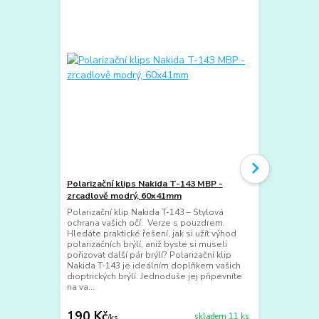
Polarizační klips Nakida T-143 MBP -
Polarizační 
zrcadlově modrý, 60x41mm
dioptrické b
Polarizační klip Nakida T-143 – Stylová
Nakida T-141
ochrana vašich očí. Verze s pouzdrem.
- dokonalá o
Hledáte praktické řešení, jak si užít výhod
Hledáte prakt
polarizačních brýlí, aniž byste si museli
ochranu očí
pořizovat další pár brýlí? Polarizační klip
oslněním? Po
Nakida T-143 je ideálním doplňkem vašich
ideální volbo
dioptrických brýlí. Jednoduše jej připevníte
brýle a chtěj
na va...
kompr...
190 Kč
150 Kč
skladem 11 ks
/
ks
/
ks