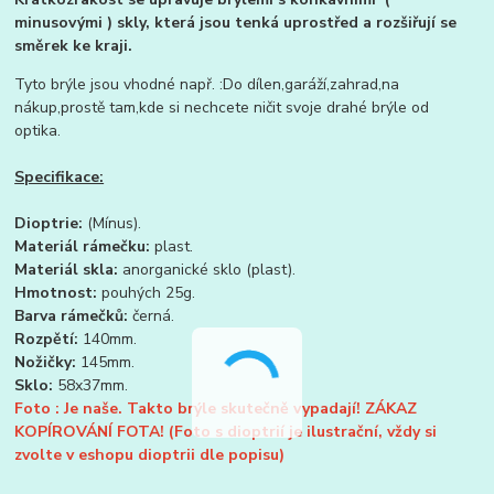
minusovými ) skly, která jsou tenká uprostřed a rozšiřují se
směrek ke kraji.
Tyto brýle jsou vhodné např. :Do dílen,garáží,zahrad,na
nákup,prostě tam,kde si nechcete ničit svoje drahé brýle od
optika.
Specifikace:
Dioptrie:
(Mínus).
Materiál rámečku:
plast.
Materiál skla:
anorganické sklo (plast).
Hmotnost:
pouhých 25g.
Barva rámečků:
černá.
Rozpětí:
140mm.
Nožičky:
145mm.
Sklo:
58x37mm.
Foto : Je naše. Takto brýle skutečně vypadají! ZÁKAZ
KOPÍROVÁNÍ FOTA! (Foto s dioptrií je ilustrační, vždy si
zvolte v eshopu dioptrii dle popisu)