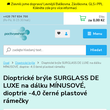
🚚 Zlevnili jsme dopravu! Levnější Balíkovna, Zásilkovna, GLS i PPL.
Klikněte zde pro více informací.
0
ks
+420 797 834 700
za
0,00 Kč
(Po-Pá, 8-15:30 hod.)
Menu
Hledat
Úvod
Dioptrické brýle
Dioptrické brýle SURGLASS DE LUXE na dálku
MÍNUSOVÉ, dioptrie -4,0 černé plastové rámečky
Dioptrické brýle SURGLASS DE
LUXE na dálku MÍNUSOVÉ,
dioptrie -4,0 černé plastové
rámečky