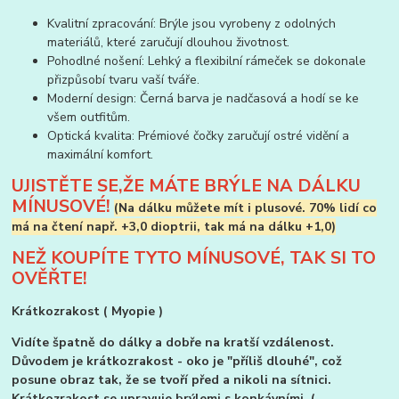
Kvalitní zpracování: Brýle jsou vyrobeny z odolných
materiálů, které zaručují dlouhou životnost.
Pohodlné nošení: Lehký a flexibilní rámeček se dokonale
přizpůsobí tvaru vaší tváře.
Moderní design: Černá barva je nadčasová a hodí se ke
všem outfitům.
Optická kvalita: Prémiové čočky zaručují ostré vidění a
maximální komfort.
UJISTĚTE SE,ŽE MÁTE BRÝLE NA DÁLKU
MÍNUSOVÉ!
(Na dálku můžete mít i plusové.
70% lidí co
má na čtení např. +3,0 dioptrii, tak má na dálku +1,0)
NEŽ KOUPÍTE TYTO MÍNUSOVÉ, TAK SI TO
OVĚŘTE!
Krátkozrakost ( Myopie )
Vidíte špatně do dálky a dobře na kratší vzdálenost.
Důvodem je krátkozrakost - oko je "příliš dlouhé", což
posune obraz tak, že se tvoří před a nikoli na sítnici.
Krátkozrakost se upravuje brýlemi s konkávními (