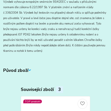
Výrobek vyhovuje evropským směrnicím 93/42EEC v souladu s příslušnými
normami dle zákona 6.22/1997 Sb. V platném znění a nařízením vlády
č.336/2004 Sb. Výrobek byl testován na připadný obsah niklu a splñuje podmínky
pro uživatele. V pravé a levé čočce jsou dioptrie stejné site, což znamena,že lidem s
rozdílným počtem dioptrií na levém a pravém oku nemusí zcela vyhovovat. Tyto
brýle nejsou určeny ke korekci vady zraku a nenahrazují tudiž korekční čočky
předepsané J07 PD62 lekařem.Brýle nejsou určeny k celodennímu nošení a o
používání těchto brýlí by se měl uživatel poradit s očním lékařem.Chrañte čočky
před poškrábáním.Brýle nikdy nepokládejte sklem dolů. K čištěni použivejte jemnou
tkaninu a roztok k tomu určený.
Původ zboží
Související zboží
3
TOP produkt
TOP produkt