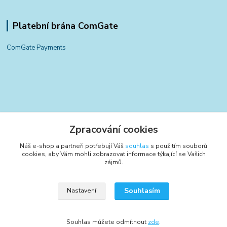
Platební brána ComGate
ComGate Payments
Kontakty
Zpracování cookies
+420 797 834 700
Náš e-shop a partneři potřebují Váš
souhlas
s použitím souborů
(Po-Pá, 8-15:30 hod.)
cookies, aby Vám mohli zobrazovat informace týkající se Vašich
zájmů.
info@poctivyeshop.cz
Souhlasím
Nastavení
Souhlas můžete odmítnout
zde
.