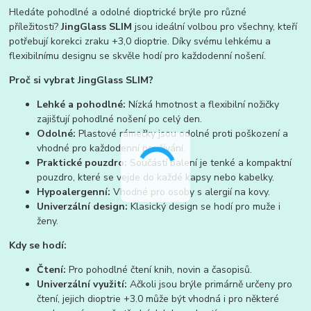
Hledáte pohodlné a odolné dioptrické brýle pro různé
příležitosti?
JingGlass SLIM
jsou ideální volbou pro všechny, kteří
potřebují korekci zraku +3,0 dioptrie. Díky svému lehkému a
flexibilnímu designu se skvěle hodí pro každodenní nošení.
Proč si vybrat JingGlass SLIM?
Lehké a pohodlné:
Nízká hmotnost a flexibilní nožičky
zajišťují pohodlné nošení po celý den.
Odolné:
Plastové rámečky jsou odolné proti poškození a
vhodné pro každodenní používání.
Praktické pouzdro:
Součástí balení je tenké a kompaktní
pouzdro, které se vejde do každé kapsy nebo kabelky.
Hypoalergenní:
Vhodné pro osoby s alergií na kovy.
Univerzální design:
Klasický design se hodí pro muže i
ženy.
Kdy se hodí:
Čtení:
Pro pohodlné čtení knih, novin a časopisů.
Univerzální využití:
Ačkoli jsou brýle primárně určeny pro
čtení, jejich dioptrie +3.0 může být vhodná i pro některé