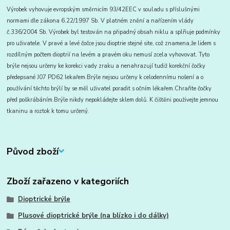
Výrobek vyhovuje evropským směrnicím 93/42EEC v souladu s příslušnými
normami dle zákona 6.22/1997 Sb. V platném znění a nařízením vlády
č.336/2004 Sb. Výrobek byl testován na připadný obsah niklu a splñuje podmínky
pro uživatele. V pravé a levé čočce jsou dioptrie stejné site, což znamena,že lidem s
rozdílným počtem dioptrií na levém a pravém oku nemusí zcela vyhovovat. Tyto
brýle nejsou určeny ke korekci vady zraku a nenahrazují tudiž korekční čočky
předepsané J07 PD62 lekařem.Brýle nejsou určeny k celodennímu nošení a o
používání těchto brýlí by se měl uživatel poradit s očním lékařem.Chrañte čočky
před poškrábáním.Brýle nikdy nepokládejte sklem dolů. K čištěni použivejte jemnou
tkaninu a roztok k tomu určený.
Původ zboží
Zboží zařazeno v kategoriích
Dioptrické brýle
Plusové dioptrické brýle (na blízko i do dálky)