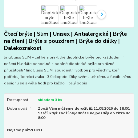
Čtecí brýle | Slim | Unisex | Antialergické | Brýle
na čtení | Brýle s pouzdrem | Brýle do dálky |
Dalekozrakost
JingGlass SLIM – Lehké a praktické dioptrické brýle pro každodenní
nošení Hledáte pohodlné a odolné dioptrické brýle pro různé
příležitosti? JingGlass SLIM jsou ideální volbou pro všechny, kteří
potřebují korekci zraku +3,0 dioptrie. Díky svému lehkému a flexibilnímu
designu se skvěle hodí pro každo...
celý popis
Dostupnost
skladem 3 ks
Doba dodání
Zboží Vám můžeme doručit již 11.08.2026 do 18:00.
Stačí, když zboží objednáte nejpozději do zítra do
8:00
Nejsme plátci DPH