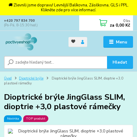
🚚 Zlevnili jsme dopravu! Levnější Balíkovna, Zásilkovna, GLS i PPL.
Klikněte zde pro více informací.
0
ks
+420 797 834 700
za
0,00 Kč
(Po-Pá, 8-15:30 hod.)
Menu
Hledat
Úvod
Dioptrické brýle
Dioptrické brýle JingGlass SLIM, dioptrie +3,0
plastové rámečky
Dioptrické brýle JingGlass SLIM,
dioptrie +3,0 plastové rámečky
Novinka
TOP produkt