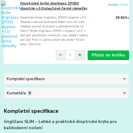
Dioptrické brýle JingGlass ZP003
skladem 17 ks
dioptrie +3,0 plastové černé rámečky
Dioptrické brýle JingGlass ZP003 dioptrie +3.0 –
25 Kč
/
ks
Stylové a cenově dostupné řešení pro váš zrak.
Hledáte cenově dostupné a pohodlné brýle na
čtení? Brýle JingGlass ZP003 s dioptrií +3.0 v
černých plastových rámečcích jsou ideální volbou
pro vás! Proč si vybrat právě tyto brýle? Nízká
cena: Tyto brýl...
Přidat do košíku
Kompletní specifikace
Komentáře
0
Kompletní specifikace
JingGlass SLIM – Lehké a praktické dioptrické brýle pro
každodenní nošení