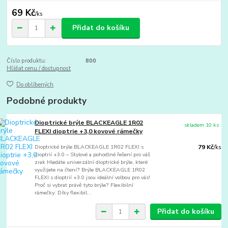
69 Kč
/
ks
Přidat do košíku
Číslo produktu:
800
Hlídat cenu / dostupnost
Do oblíbených
Podobné produkty
Dioptrické brýle BLACKEAGLE 1R02
skladem 10 ks
FLEXI dioptrie +3,0 kovové rámečky
Dioptrické brýle BLACKEAGLE 1R02 FLEXI s
79 Kč
/
ks
dioptrií +3.0 – Stylové a pohodlné řešení pro váš
zrak Hledáte univerzální dioptrické brýle, které
využijete na čtení? Brýle BLACKEAGLE 1R02
FLEXI s dioptrií +3.0 jsou ideální volbou pro vás!
Proč si vybrat právě tyto brýle? Flexibilní
rámečky: Díky flexibil...
Přidat do košíku