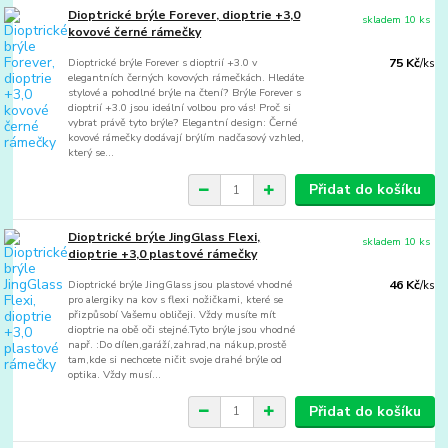
Dioptrické brýle Forever, dioptrie +3,0
skladem 10 ks
kovové černé rámečky
Dioptrické brýle Forever s dioptrií +3.0 v
75 Kč
/
ks
elegantních černých kovových rámečkách. Hledáte
stylové a pohodlné brýle na čtení? Brýle Forever s
dioptrií +3.0 jsou ideální volbou pro vás! Proč si
vybrat právě tyto brýle? Elegantní design: Černé
kovové rámečky dodávají brýlím nadčasový vzhled,
který se...
Přidat do košíku
Dioptrické brýle JingGlass Flexi,
skladem 10 ks
dioptrie +3,0 plastové rámečky
Dioptrické brýle JingGlass jsou plastové vhodné
46 Kč
/
ks
pro alergiky na kov s flexi nožičkami, které se
přizpůsobí Vašemu obličeji. Vždy musíte mít
dioptrie na obě oči stejné.Tyto brýle jsou vhodné
např. :Do dílen,garáží,zahrad,na nákup,prostě
tam,kde si nechcete ničit svoje drahé brýle od
optika. Vždy musí...
Přidat do košíku