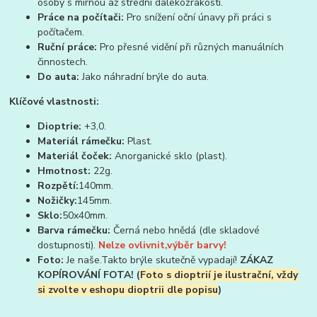
osoby s mírnou až střední dalekozrakostí.
Práce na počítači:
Pro snížení oční únavy při práci s
počítačem.
Ruční práce:
Pro přesné vidění při různých manuálních
činnostech.
Do auta:
Jako náhradní brýle do auta.
Klíčové vlastnosti:
Dioptrie:
+3,0.
Materiál rámečku:
Plast.
Materiál čoček:
Anorganické sklo (plast).
Hmotnost:
22g.
Rozpětí:
140mm.
Nožičky:
145mm.
Sklo:
50x40mm.
Barva rámečku:
Černá nebo hnědá (dle skladové
dostupnosti).
Nelze ovlivnit,výběr barvy!
Foto:
Je naše.Takto brýle skutečně vypadají!
ZÁKAZ
KOPÍROVÁNÍ FOTA! (
Foto s dioptrií je ilustrační, vždy
si zvolte v eshopu dioptrii dle popisu
)