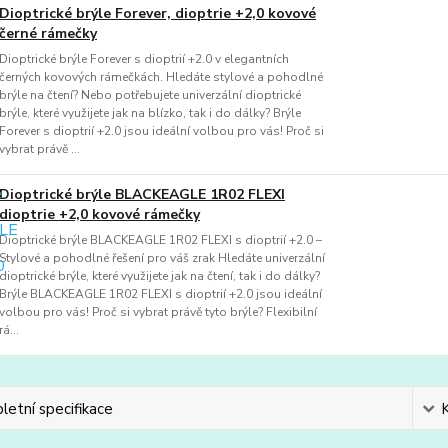
Dioptrické brýle Forever, dioptrie +2,0 kovové
černé rámečky
Dioptrické brýle Forever s dioptrií +2.0 v elegantních
černých kovových rámečkách. Hledáte stylové a pohodlné
brýle na čtení? Nebo potřebujete univerzální dioptrické
brýle, které využijete jak na blízko, tak i do dálky? Brýle
Forever s dioptrií +2.0 jsou ideální volbou pro vás! Proč si
vybrat právě ...
Dioptrické brýle BLACKEAGLE 1R02 FLEXI
dioptrie +2,0 kovové rámečky
Dioptrické brýle BLACKEAGLE 1R02 FLEXI s dioptrií +2.0 –
Stylové a pohodlné řešení pro váš zrak Hledáte univerzální
dioptrické brýle, které využijete jak na čtení, tak i do dálky?
Brýle BLACKEAGLE 1R02 FLEXI s dioptrií +2.0 jsou ideální
volbou pro vás! Proč si vybrat právě tyto brýle? Flexibilní
rá...
etní specifikace