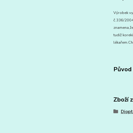
Výrobek vy
č.336/2004 
znamena,že 
tudiž korek
lékařem.Chr
Původ 
Zboží 
Diopt