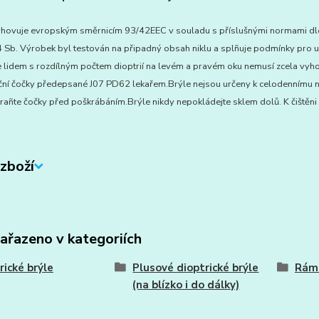
hovuje evropským směrnicím 93/42EEC v souladu s příslušnými normami dle 
Sb. Výrobek byl testován na připadný obsah niklu a splñuje podmínky pro uživ
lidem s rozdílným počtem dioptrií na levém a pravém oku nemusí zcela vyhov
ční čočky předepsané J07 PD62 lekařem.Brýle nejsou určeny k celodennímu noš
añte čočky před poškrábáním.Brýle nikdy nepokládejte sklem dolů. K čištěni 
zboží
zařazeno v kategoriích
rické brýle
Plusové dioptrické brýle
Ráme
(na blízko i do dálky)