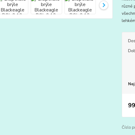
různé p
všechny
lehkém
Dos
Dob
Nej
99
Číslo p