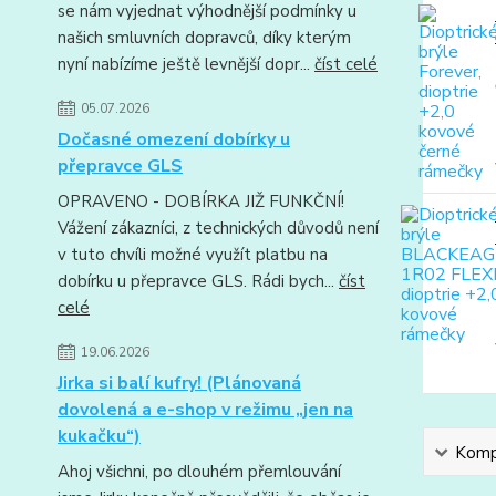
se nám vyjednat výhodnější podmínky u
našich smluvních dopravců, díky kterým
nyní nabízíme ještě levnější dopr...
číst celé
05.07.2026
Dočasné omezení dobírky u
přepravce GLS
OPRAVENO - DOBÍRKA JIŽ FUNKČNÍ!
Vážení zákazníci, z technických důvodů není
v tuto chvíli možné využít platbu na
dobírku u přepravce GLS. Rádi bych...
číst
celé
19.06.2026
Jirka si balí kufry! (Plánovaná
dovolená a e-shop v režimu „jen na
kukačku“)
Kompl
Ahoj všichni, po dlouhém přemlouvání