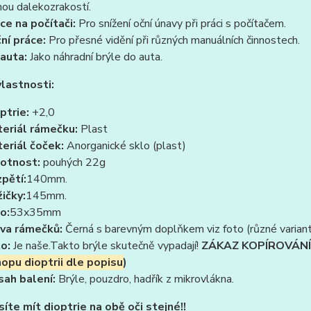
nou dalekozrakostí.
ce na počítači:
Pro snížení oční únavy při práci s počítačem.
ní práce:
Pro přesné vidění při různých manuálních činnostech.
auta:
Jako náhradní brýle do auta.
vlastnosti:
ptrie:
+2,0
eriál rámečku:
Plast
eriál čoček:
Anorganické sklo (plast)
otnost:
pouhých 22g
pětí:
140mm.
ičky:
145mm.
o:
53x35mm
va rámečků:
Černá s barevným doplňkem viz foto (různé varian
to:
Je naše.Takto brýle skutečně vypadají!
ZÁKAZ KOPÍROVÁNÍ 
opu dioptrii dle popisu
)
ah balení:
Brýle, pouzdro, hadřík z mikrovlákna.
íte mít dioptrie na obě oči stejné!!