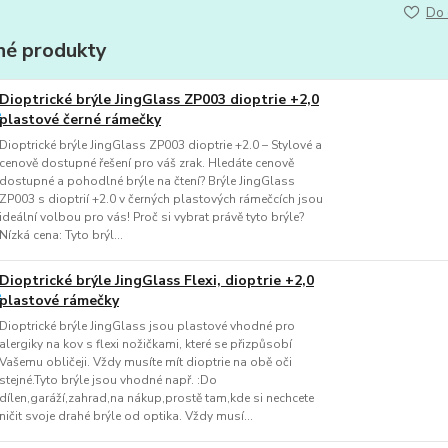
Do 
é produkty
Dioptrické brýle JingGlass ZP003 dioptrie +2,0
plastové černé rámečky
Dioptrické brýle JingGlass ZP003 dioptrie +2.0 – Stylové a
cenově dostupné řešení pro váš zrak. Hledáte cenově
dostupné a pohodlné brýle na čtení? Brýle JingGlass
ZP003 s dioptrií +2.0 v černých plastových rámečcích jsou
ideální volbou pro vás! Proč si vybrat právě tyto brýle?
Nízká cena: Tyto brýl...
Dioptrické brýle JingGlass Flexi, dioptrie +2,0
plastové rámečky
Dioptrické brýle JingGlass jsou plastové vhodné pro
alergiky na kov s flexi nožičkami, které se přizpůsobí
Vašemu obličeji. Vždy musíte mít dioptrie na obě oči
stejné.Tyto brýle jsou vhodné např. :Do
dílen,garáží,zahrad,na nákup,prostě tam,kde si nechcete
ničit svoje drahé brýle od optika. Vždy musí...