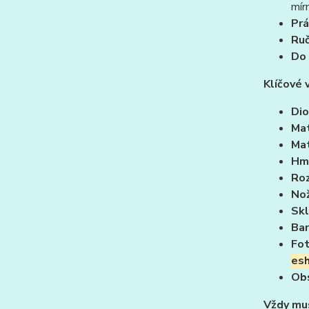
mír
Prá
Ruč
Do 
Klíčové 
Dio
Mat
Mat
Hm
Roz
Nož
Skl
Bar
Fo
esh
Obs
Vždy mus