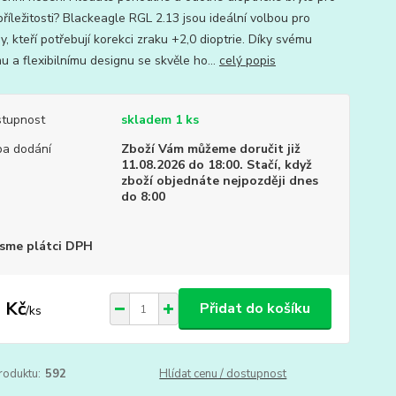
říležitosti? Blackeagle RGL 2.13 jsou ideální volbou pro
, kteří potřebují korekci zraku +2,0 dioptrie. Díky svému
u a flexibilnímu designu se skvěle ho...
celý popis
tupnost
skladem 1 ks
a dodání
Zboží Vám můžeme doručit již
11.08.2026 do 18:00. Stačí, když
zboží objednáte nejpozději dnes
do 8:00
sme plátci DPH
 Kč
Přidat do košíku
/
ks
roduktu:
592
Hlídat cenu / dostupnost