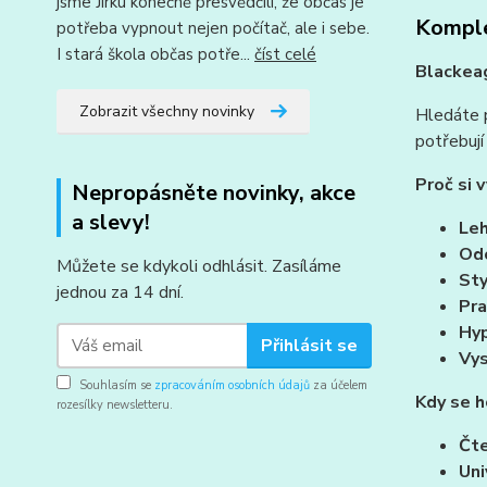
jsme Jirku konečně přesvědčili, že občas je
Komple
potřeba vypnout nejen počítač, ale i sebe.
I stará škola občas potře...
číst celé
Blackeag
Zobrazit všechny novinky
Hledáte p
potřebují
Proč si 
Nepropásněte novinky, akce
a slevy!
Leh
Od
Můžete se kdykoli odhlásit. Zasíláme
Sty
jednou za 14 dní.
Pra
Hyp
Přihlásit se
Vys
Souhlasím se
zpracováním osobních údajů
za účelem
Kdy se h
rozesílky newsletteru.
Čte
Uni