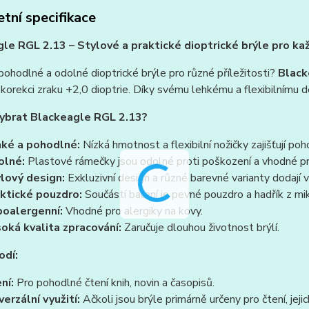
tní specifikace
le RGL 2.13 – Stylové a praktické dioptrické brýle pro ka
ohodlné a odolné dioptrické brýle pro různé příležitosti?
Black
 korekci zraku +2,0 dioptrie. Díky svému lehkému a flexibilnímu 
vybrat Blackeagle RGL 2.13?
ké a pohodlné:
Nízká hmotnost a flexibilní nožičky zajišťují po
olné:
Plastové rámečky jsou odolné proti poškození a vhodné pr
lový design:
Exkluzivní design a různé barevné varianty dodají
ktické pouzdro:
Součástí balení je pevné pouzdro a hadřík z mik
oalergenní:
Vhodné pro alergiky na kovy.
oká kvalita zpracování:
Zaručuje dlouhou životnost brýlí.
odí:
ní:
Pro pohodlné čtení knih, novin a časopisů.
verzální využití:
Ačkoli jsou brýle primárně určeny pro čtení, jej