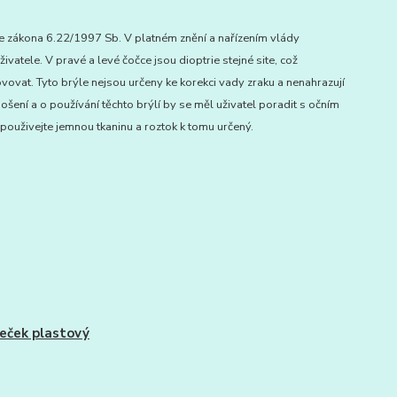
zákona 6.22/1997 Sb. V platném znění a nařízením vlády
atele. V pravé a levé čočce jsou dioptrie stejné site, což
ovat. Tyto brýle nejsou určeny ke korekci vady zraku a nenahrazují
ení a o používání těchto brýlí by se měl uživatel poradit s očním
použivejte jemnou tkaninu a roztok k tomu určený.
ček plastový