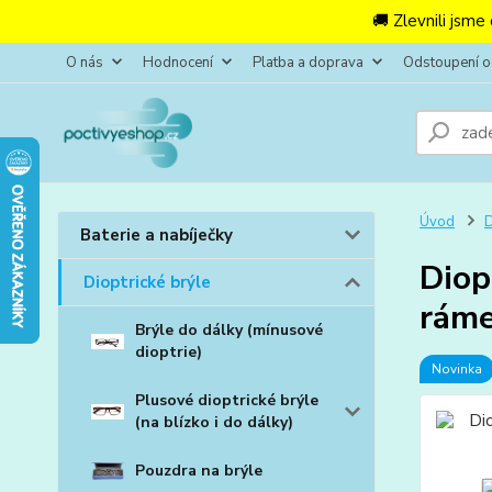
🚚 Zlevnili jsme
O nás
Hodnocení
Platba a doprava
Odstoupení 
Úvod
D
Baterie a nabíječky
Diop
Dioptrické brýle
ráme
Brýle do dálky (mínusové
dioptrie)
Novinka
Plusové dioptrické brýle
(na blízko i do dálky)
Pouzdra na brýle