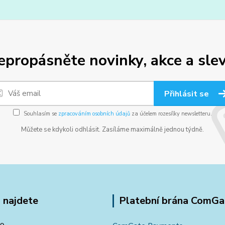
epropásněte novinky, akce a slev
Přihlásit se
Souhlasím se
zpracováním osobních údajů
za účelem rozesílky newsletteru.
Můžete se kdykoli odhlásit. Zasíláme maximálně jednou týdně.
 najdete
Platební brána ComGa