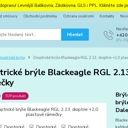
 dopravu! Levnější Balíkovna, Zásilkovna, GLS i PPL. Klikněte zde pr
od smlouvy
Obchodní podmínky
Ochrana soukromí
Kontakty
Novi
Nevíte
Hledat
+420
(Po-Pá
ioptrické brýle
Dioptrické brýle Blackeagle RGL 2.13, dioptrie +2,0 pl
trické brýle Blackeagle RGL 2.13
čky
Brýl
TOP produkt
brýl
Dale
Blacke
každod