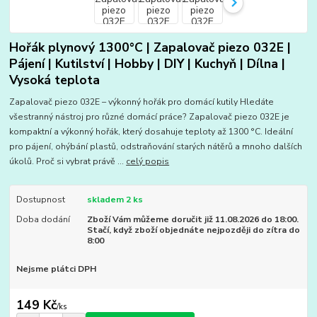
Hořák plynový 1300°C | Zapalovač piezo 032E |
Pájení | Kutilství | Hobby | DIY | Kuchyň | Dílna |
Vysoká teplota
Zapalovač piezo 032E – výkonný hořák pro domácí kutily Hledáte
všestranný nástroj pro různé domácí práce? Zapalovač piezo 032E je
kompaktní a výkonný hořák, který dosahuje teploty až 1300 °C. Ideální
pro pájení, ohýbání plastů, odstraňování starých nátěrů a mnoho dalších
úkolů. Proč si vybrat právě ...
celý popis
Dostupnost
skladem 2 ks
Doba dodání
Zboží Vám můžeme doručit již 11.08.2026 do 18:00.
Stačí, když zboží objednáte nejpozději do zítra do
8:00
Nejsme plátci DPH
149 Kč
/
ks