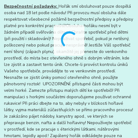
Bezpečnostní požadavky:
Hořák smí obsluhovat pouze dospělá
osoba nad 18 let podle návodu! Při provozu musí obsluha dále
respektovat všeobecné požárně bezpečnostní předpisy a předpisy
platné pro konkrétní pracoviště!Obsluha hořáku nesmí být v
žádném případě svěřována dětem! Chraňte spotřebič před dětmi
(při použití i skladování)! Nepoužívat spotřebič, pokud je netěsný,
poškozený nebo pokud pracuje nesprávně! Jestliže Váš spotřebič
není těsný (zápach plynu), okamžitě jej přeneste do venkovního
prostředí, do místa bez otevřeného ohně s dobrým větráním, kde
lze zjistit a zastavit tento únik. Chcete-li provést kontrolu úniků
Vašeho spotřebiče, provádějte to ve venkovním prostředí.
Nesnažte se zjistit úniky pomocí otevřeného ohně, použijte
pěnotvorný roztok! UPOZORNĚNÍ: přístupné části mohou být
velmi horké. Zamezte přístupu malých dětí ke spotřebiči! Při
manipulaci s horkými součástmi doporučujeme používat ochranné
rukavice! Při práci dbejte na to, aby nebyly v blízkosti hořlavé
látky, vyjma materiálů zúčastňujících se přímo pracovního procesu!
Je zakázáno pájet nádoby, kanystry apod., ve kterých se
přepravuje benzin, nafta a další hořlaviny! Nepoužívejte spotřebič
v prostředí, kde se pracuje s éterickými látkami, nátěrovými
hmotami, lepidly apod.! Zapálený hořák odkládejte pouze na