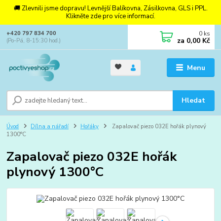
🚚 Zlevnili jsme dopravu! Levnější Balíkovna, Zásilkovna, GLS i PPL.
Klikněte zde pro více informací.
0
ks
+420 797 834 700
za
0,00 Kč
(Po-Pá, 8-15:30 hod.)
Menu
Hledat
Úvod
Dílna a nářadí
Hořáky
Zapalovač piezo 032E hořák plynový
1300°C
Zapalovač piezo 032E hořák
plynový 1300°C