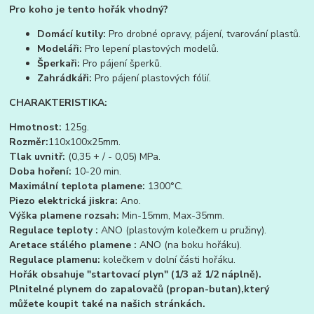
Pro koho je tento hořák vhodný?
Domácí kutily:
Pro drobné opravy, pájení, tvarování plastů.
Modeláři:
Pro lepení plastových modelů.
Šperkaři:
Pro pájení šperků.
Zahrádkáři:
Pro pájení plastových fólií.
CHARAKTERISTIKA:
Hmotnost:
125g.
Rozměr:
110x100x25mm.
Tlak uvnitř:
(0,35 + / - 0,05) MPa.
Doba hoření:
10-20 min.
Maximální teplota plamene:
1300°C.
Piezo elektrická jiskra:
Ano.
Výška plamene rozsah:
Min-15mm, Max-35mm.
Regulace teploty :
ANO (plastovým kolečkem u pružiny).
Aretace stálého plamene :
ANO (na boku hořáku).
Regulace plamenu:
kolečkem v dolní části hořáku.
Hořák obsahuje "startovací plyn" (1/3 až 1/2 náplně).
Plnitelné plynem do zapalovačů (propan-butan),který
můžete koupit také na našich stránkách.