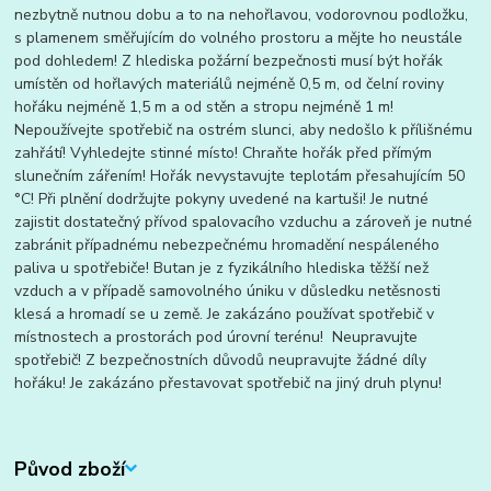
nezbytně nutnou dobu a to na nehořlavou, vodorovnou podložku,
s plamenem směřujícím do volného prostoru a mějte ho neustále
pod dohledem! Z hlediska požární bezpečnosti musí být hořák
umístěn od hořlavých materiálů nejméně 0,5 m, od čelní roviny
hořáku nejméně 1,5 m a od stěn a stropu nejméně 1 m!
Nepoužívejte spotřebič na ostrém slunci, aby nedošlo k přílišnému
zahřátí! Vyhledejte stinné místo! Chraňte hořák před přímým
slunečním zářením! Hořák nevystavujte teplotám přesahujícím 50
°C! Při plnění dodržujte pokyny uvedené na kartuši! Je nutné
zajistit dostatečný přívod spalovacího vzduchu a zároveň je nutné
zabránit případnému nebezpečnému hromadění nespáleného
paliva u spotřebiče! Butan je z fyzikálního hlediska těžší než
vzduch a v případě samovolného úniku v důsledku netěsnosti
klesá a hromadí se u země. Je zakázáno používat spotřebič v
místnostech a prostorách pod úrovní terénu! Neupravujte
spotřebič! Z bezpečnostních důvodů neupravujte žádné díly
hořáku! Je zakázáno přestavovat spotřebič na jiný druh plynu!
Původ zboží