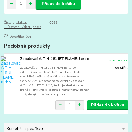
Přidat do košíku
Číslo produktu:
0088
Hlídat cenu / dostupnost
Do oblíbených
Podobné produkty
Zapalovač AIT H-181 JET FLAME, turbo
skladem 2 ks
Zapalovač AIT H-181 JET FLAME, turbo –
54 Kč
/
ks
výkonný pomocník pro každou situaci Hledáte
spolehlivý a výkonný hořák pro outdoorové
aktivity, kutilské práce nebo vaření? Zapalovač
AIT H-181 JET FLAME, turbo je ideální volbou
pro vás. Jeho vysoká teplota a nastavitelný plamen
z něj dělají univerzálního pomo...
Přidat do košíku
Kompletní specifikace