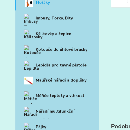
Hořáky
Imbusy, Torxy, Bity
Kšiltovky a čepice
Kotouče do úhlové brusky
Lepidla pro tavné pistole
Malířské nářadí a doplňky
Měřiče teploty a vlhkosti
Nářadí multifunkční
Podobn
Pájky