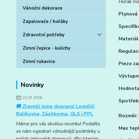
Hořák má
Vánoční dekorace
Plynová 
Zapalovače / hořáky
Specifik
Zdravotní potřeby
Materiál
Zimní čepice - kulichy
Regulac
Zimní rukavice
Piezo za
Výstupní
Novinky
Hodnota
22.07.2026
Spotřeb
🚚 Zlevnili jsme dopravu! Levnější
Balíkovna, Zásilkovna, GLS i PPL
Rozměr:
Máme pro vás skvělou novinku! Podařilo
Max tep
se nám vyjednat výhodnější podmínky u
našich smluvních dopravců, díky kterým