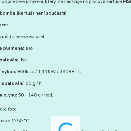
 bajonetové uchycení, který se nasazuje na plynové kartuše
MS
bomba (kartuš) není součástí!
ace:
:
měď a nerezová ocel.
e plamene:
ano.
palování:
Ne.
 výkon:
960kcal / 1,11KW / 3809BTU.
 spalování:
80 g / h.
a plynu:
50 - 140 g / hod.
dle foto.
lota:
1350 °C.