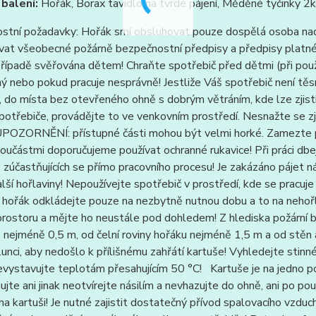
balení:
Hořák, Borax tavidlo na tvrdé pájení, Měděné tyčinky 2
stní požadavky: Hořák smí obsluhovat pouze dospělá osoba nad 
at všeobecné požárně bezpečnostní předpisy a předpisy platné 
ípadě svěřována dětem! Chraňte spotřebič před dětmi (při použit
 nebo pokud pracuje nesprávně! Jestliže Váš spotřebič není těs
, do místa bez otevřeného ohně s dobrým větráním, kde lze zjisti
otřebiče, provádějte to ve venkovním prostředí. Nesnažte se zj
POZORNĚNÍ: přístupné části mohou být velmi horké. Zamezte pří
oučástmi doporučujeme používat ochranné rukavice! Při práci dbejt
 zúčastňujících se přímo pracovního procesu! Je zakázáno pájet n
alší hořlaviny! Nepoužívejte spotřebič v prostředí, kde se pracuj
 hořák odkládejte pouze na nezbytně nutnou dobu a to na nehoř
rostoru a mějte ho neustále pod dohledem! Z hlediska požární 
 nejméně 0,5 m, od čelní roviny hořáku nejméně 1,5 m a od stěn
unci, aby nedošlo k přílišnému zahřátí kartuše! Vyhledejte stin
evystavujte teplotám přesahujícím 50 °C! Kartuše je na jedno použ
ujte ani jinak neotvírejte násilím a nevhazujte do ohně, ani po 
a kartuši! Je nutné zajistit dostatečný přívod spalovacího vzdu