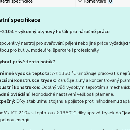
etní specifikace
Komentáře
0
tní specifikace
-2104 – výkonný plynový hořák pro náročné práce
polehlivý nástroj pro svařování, pájení nebo jiné práce vyžaduj
olbou pro kutily, modeláře, šperkaře i profesionály.
vybrat právě tento hořák?
rémně vysoká teplota:
Až 1350 °C umožňuje pracovat s nejrůz
ciální konstrukce trysek:
Zaručuje silný a koncentrovaný plam
ustní konstrukce:
Odolný vůči vysokým teplotám a mechanic
dné ovládání:
Jednoduché nastavení velikosti plamene.
pečný:
Díky stabilnímu stojanu a pojistce proti náhodnému zapál
hořák KT-2104 s teplotou až 1350°C díky úpravě trysek do "
ja
epelnou energii.