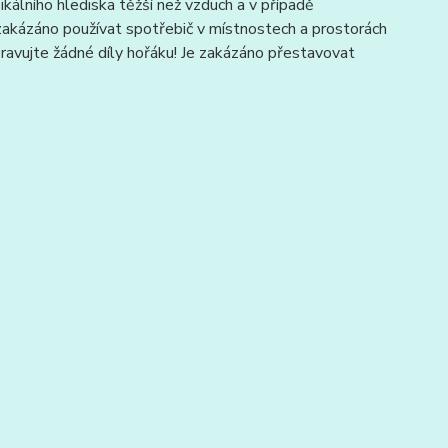
álního hlediska těžší než vzduch a v případě
zakázáno používat spotřebič v místnostech a prostorách
ravujte žádné díly hořáku! Je zakázáno přestavovat