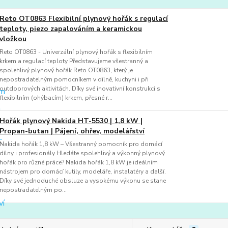
Reto OT0863 Flexibilní plynový hořák s regulací
teploty, piezo zapalováním a keramickou
vložkou
Reto OT0863 - Univerzální plynový hořák s flexibilním
krkem a regulací teploty Představujeme všestranný a
spolehlivý plynový hořák Reto OT0863, který je
nepostradatelným pomocníkem v dílně, kuchyni i při
outdoorových aktivitách. Díky své inovativní konstrukci s
flexibilním (ohýbacím) krkem, přesné r...
Hořák plynový Nakida HT-5530 | 1,8 kW |
Propan-butan | Pájení, ohřev, modelářství
Nakida hořák 1,8 kW – Všestranný pomocník pro domácí
dílny i profesionály Hledáte spolehlivý a výkonný plynový
hořák pro různé práce? Nakida hořák 1,8 kW je ideálním
nástrojem pro domácí kutily, modeláře, instalatéry a další.
Díky své jednoduché obsluze a vysokému výkonu se stane
nepostradatelným po...