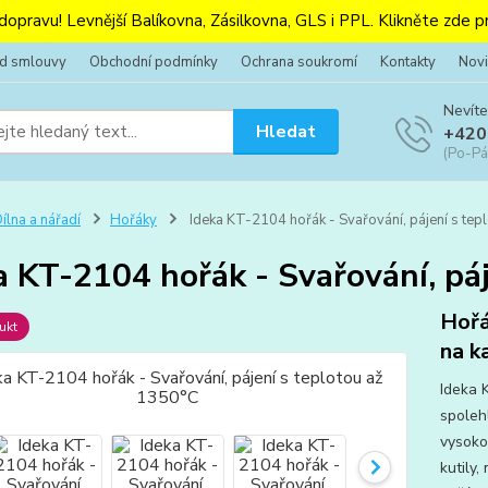
 dopravu! Levnější Balíkovna, Zásilkovna, GLS i PPL. Klikněte zde pr
od smlouvy
Obchodní podmínky
Ochrana soukromí
Kontakty
Novi
Nevíte
Hledat
+420
(Po-Pá
ílna a nářadí
Hořáky
Ideka KT-2104 hořák - Svařování, pájení s tep
a KT-2104 hořák - Svařování, pá
Hořá
ukt
na k
Ideka 
spolehl
vysoko
kutily,