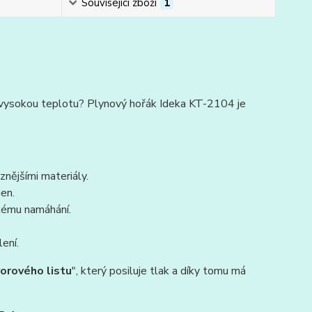
Související zboží
1
ící vysokou teplotu? Plynový hořák Ideka KT-2104 je
nějšími materiály.
en.
kému namáhání.
ení.
vorového listu
", který posiluje tlak a díky tomu má