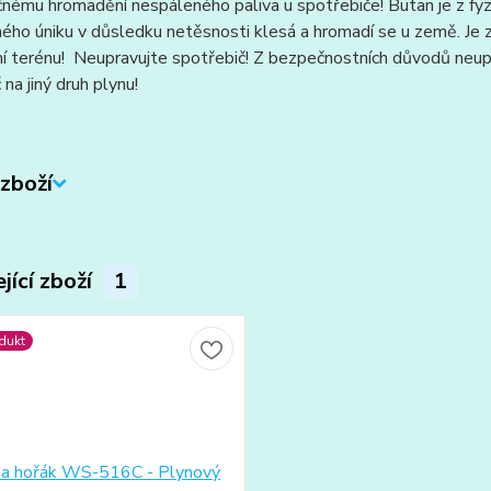
ému hromadění nespáleného paliva u spotřebiče! Butan je z fyzik
ho úniku v důsledku netěsnosti klesá a hromadí se u země. Je 
í terénu! Neupravujte spotřebič! Z bezpečnostních důvodů neup
 na jiný druh plynu!
zboží
jící zboží
1
dukt