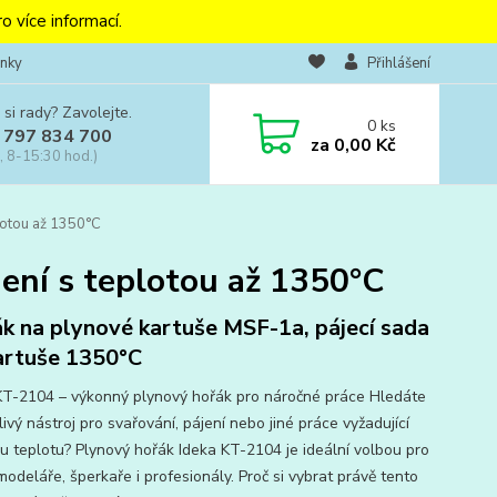
o více informací.
nky
Přihlášení
 si rady? Zavolejte.
0
ks
 797 834 700
za
0,00 Kč
, 8-15:30 hod.)
lotou až 1350°C
jení s teplotou až 1350°C
k na plynové kartuše MSF-1a, pájecí sada
artuše 1350°C
KT-2104 – výkonný plynový hořák pro náročné práce Hledáte
ivý nástroj pro svařování, pájení nebo jiné práce vyžadující
u teplotu? Plynový hořák Ideka KT-2104 je ideální volbou pro
 modeláře, šperkaře i profesionály. Proč si vybrat právě tento