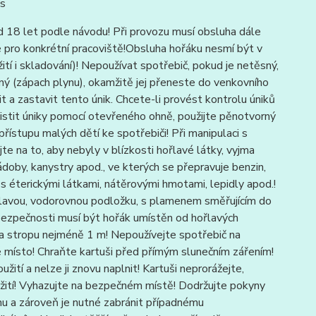
ks
18 let podle návodu! Při provozu musí obsluha dále
pro konkrétní pracoviště!Obsluha hořáku nesmí být v
í i skladování)! Nepoužívat spotřebič, pokud je netěsný,
ný (zápach plynu), okamžitě jej přeneste do venkovního
t a zastavit tento únik. Chcete-li provést kontrolu úniků
istit úniky pomocí otevřeného ohně, použijte pěnotvorný
stupu malých dětí ke spotřebiči! Při manipulaci s
e na to, aby nebyly v blízkosti hořlavé látky, vyjma
ádoby, kanystry apod., ve kterých se přepravuje benzin,
e s éterickými látkami, nátěrovými hmotami, lepidly apod.!
lavou, vodorovnou podložku, s plamenem směřujícím do
bezpečnosti musí být hořák umístěn od hořlavých
 a stropu nejméně 1 m! Nepoužívejte spotřebič na
né místo! Chraňte kartuši před přímým slunečním zářením!
ití a nelze ji znovu naplnit! Kartuši neprorážejte,
použití! Vyhazujte na bezpečném místě! Dodržujte pokyny
chu a zároveň je nutné zabránit případnému