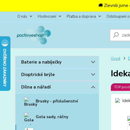
🚚 Zlevnili jsme
O nás
Hodnocení
Platba a doprava
Odstoupení 
Úvod
D
Baterie a nabíječky
Idek
Dioptrické brýle
Dílna a nářadí
TOP prod
Brusky - příslušenství
Gola sady, ráčny