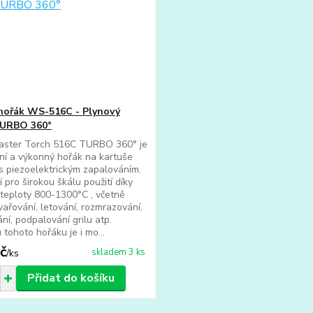
hořák WS-516C - Plynový
TURBO 360°
aster Torch 516C TURBO 360° je
í a výkonný hořák na kartuše
 piezoelektrickým zapalováním.
í pro širokou škálu použití díky
 teploty 800-1300°C , včetně
svařování, letování, rozmrazování,
ní, podpalování grilu atp.
tohoto hořáku je i mo...
č
skladem 3 ks
/
ks
Přidat do košíku