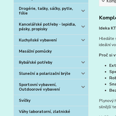
Kompl
Drogérie, tašky, sáčky, pytle,
fólie
Komple
Kancelářské potřeby - lepidla,
Ideka KT
pásky, propisky
Hledáte s
Kuchyňské vybavení
ideální v
Masážní pomůcky
Proč si 
Rybářské potřeby
Ext
Spe
Sluneční a polarizační brýle
Rob
Sna
Sportovní vybavení,
Outdoorové vybavení
Bez
Svíčky
Plynový 
silnější t
Váhy laboratorní, zlatnické