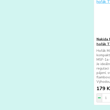
Nakida 
hořák 
Hořák M
kompaktn
MSF-1a s
Je ideáln
regulaci
pájení, 
flambová
Výhodou 
179 K