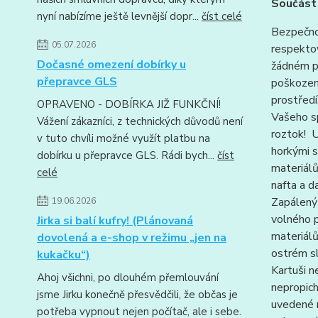
Součást 
nyní nabízíme ještě levnější dopr...
číst celé
Bezpečno
05.07.2026
respektov
Dočasné omezení dobírky u
žádném př
přepravce GLS
poškozený
prostředí
OPRAVENO - DOBÍRKA JIŽ FUNKČNÍ!
Vašeho sp
Vážení zákazníci, z technických důvodů není
roztok! U
v tuto chvíli možné využít platbu na
horkými s
dobírku u přepravce GLS. Rádi bych...
číst
materiálů
celé
nafta a d
Zapálený
19.06.2026
volného p
Jirka si balí kufry! (Plánovaná
materiálů
dovolená a e-shop v režimu „jen na
ostrém sl
kukačku“)
Kartuši n
Ahoj všichni, po dlouhém přemlouvání
nepropich
jsme Jirku konečně přesvědčili, že občas je
uvedené n
potřeba vypnout nejen počítač, ale i sebe.