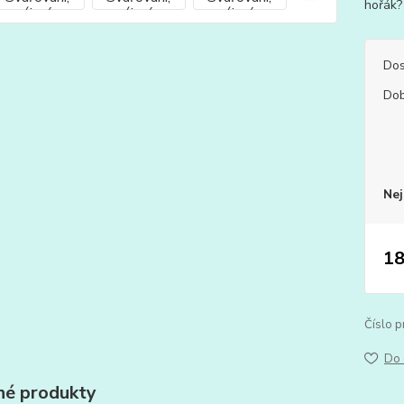
hořák?
Dos
Dob
Nej
18
Číslo p
Do 
é produkty