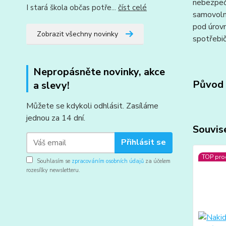
nebezpečn
I stará škola občas potře...
číst celé
samovolné
pod úrovn
Zobrazit všechny novinky
spotřebič
Nepropásněte novinky, akce
Původ 
a slevy!
Můžete se kdykoli odhlásit. Zasíláme
jednou za 14 dní.
Souvise
Přihlásit se
TOP pro
Souhlasím se
zpracováním osobních údajů
za účelem
rozesílky newsletteru.